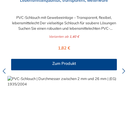
Lebensmittelqualität, transparent, Meterware
PVC-Schlauch mit Gewebeeinlage – Transparent, flexibel,
lebensmittelecht Der vielseitige Schlauch für saubere Lösungen
Suchen Sie einen robusten und lebensmittelechten PVC-
Schlauch für vielfältige Anwendungen in Haushalt, Industrie
Varianten ab
1,40 €
oder Gastronomie? Unser transparenter PVC-Schlauch mit
Gewebeeinlage erfüllt höchste Anforderungen – und das als
Regulärer Preis:
1,82 €
Meterware für maximale Flexibilität. Geprüfte Qualität für
sensible Anwendungen Dieser Druckschlauch besteht aus einer
Innenseele und Außendecke aus PVC sowie einer
Zum Produkt
stabilisierenden Textil-Gewebeeinlage. Er wird TÜV-geprüft
und LABS-frei produziert. In der transparenten und
leuchtgrünen Variante ist er zusätzlich lebensmittelecht gemäß
Verordnung (EG) 1935/2004 und (EU) 10/2011 (Simulanzien A,
B, C). Nur der Typ transparent erfüllt darüber hinaus KTW-C
sowie FDA 175.300. Verfügbare Schlauchinnendurchmesser: 4
mm 6 mm 9 mm 13 mm 16 mm 19 mm 25 mm Für Wasser,
Getränke & mehr – sicher und zuverlässig Der Schlauch ist für
eine Vielzahl von Medien geeignet: Wasser, Trinkwasser,
Druckluft, Argon, sowie Getränke wie Wein, Fruchtsaft,
Limonade, Mineralwasser, Süßmost und alkoholische Getränke
bis 15 Vol.-%. Nicht geeignet ist er für fetthaltige Medien oder