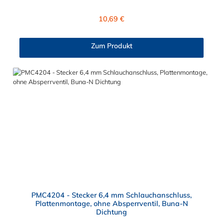
Verbindungsstück zur Kupplung, mit dem O-Ring, hat ein Maß
von ≈ 7,9 mm. Sie können diesen Stecker mit allen Kupplungen
Regulärer Preis:
10,69 €
der PMC-, PMC12- und MC- Serie kombinieren.
Zum Produkt
PMC4204 - Stecker 6,4 mm Schlauchanschluss,
Plattenmontage, ohne Absperrventil, Buna-N
Dichtung