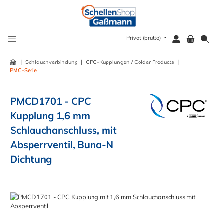
alt springen
Privat (brutto)
|
|
|
Schlauchverbindung
CPC-Kupplungen / Colder Products
PMC-Serie
PMCD1701 - CPC
Kupplung 1,6 mm
Schlauchanschluss, mit
Absperrventil, Buna-N
Dichtung
Bildergalerie überspringen