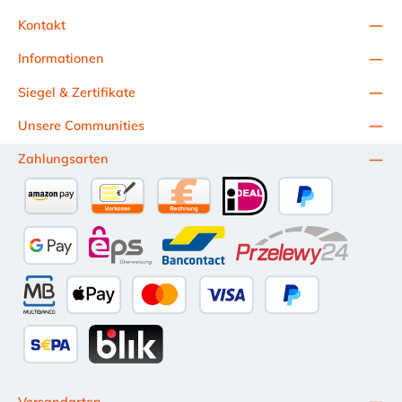
Kontakt
Informationen
Siegel & Zertifikate
Unsere Communities
Zahlungsarten
Amazon Pay
Vorkasse per Überweisung
Kauf auf Rechnung (10 Tage Netto)
iDEAL
PayPal
Google Pay
eps
Bancontact
Przelewy24
Multibanco
Apple Pay
Kredit- oder Debitkarte
Später Bezahlen
SEPA Lastschrift
BLIK
Versandarten