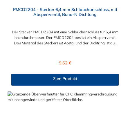
PMCD2204 - Stecker 6,4 mm Schlauchanschluss, mit
Absperrventil, Buna-N Dichtung
Der Stecker PMCD2204 mit eine Schlauchanschluss für 6,4 mm
Innendurchmesser. Der PMCD2204 besitzt ein Absperrventil.
Das Material des Steckers ist Acetal und der Dichtring ist aus
Buna-N. Das Verbindungsstück zur Kupplung mit dem O-Ring,
hat ein Maß von ≈ 7,9 mm. Sie können diesen Stecker mit allen
Kupplungen der PMC-, PMC12- und MC- Serie kombinieren.
Regulärer Preis:
9,62 €
Zum Produkt