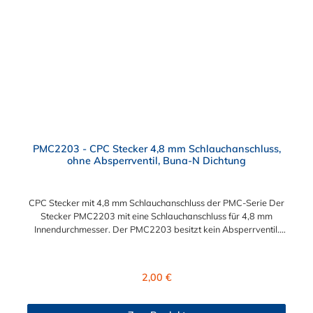
PMC2203 - CPC Stecker 4,8 mm Schlauchanschluss,
ohne Absperrventil, Buna-N Dichtung
CPC Stecker mit 4,8 mm Schlauchanschluss der PMC-Serie Der
Stecker PMC2203 mit eine Schlauchanschluss für 4,8 mm
Innendurchmesser. Der PMC2203 besitzt kein Absperrventil.
Das Material des Steckers ist Acetal und der Dichtring ist aus
Buna-N. Das Verbindungsstück zur Kupplung mit dem O-Ring,
hat ein Maß von ≈ 7,9 mm. Sie können diesen Stecker mit allen
Regulärer Preis:
2,00 €
Kupplungen der PMC-, PMC12- und MC- Serie kombinieren.