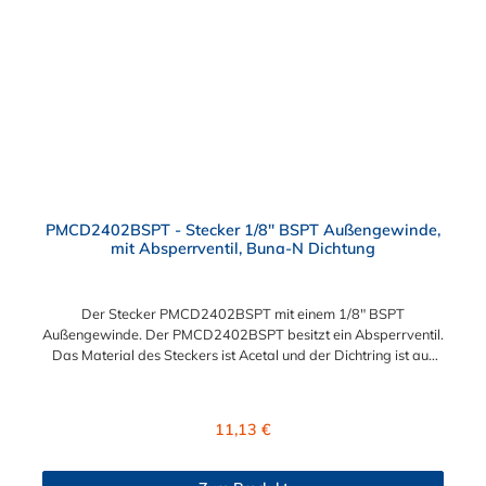
PMCD2402BSPT - Stecker 1/8" BSPT Außengewinde,
mit Absperrventil, Buna-N Dichtung
Der Stecker PMCD2402BSPT mit einem 1/8" BSPT
Außengewinde. Der PMCD2402BSPT besitzt ein Absperrventil.
Das Material des Steckers ist Acetal und der Dichtring ist aus
Buna-N. Das Verbindungsstück zur Kupplung, mit dem O-Ring,
hat ein Maß von ≈ 7,9 mm. Sie können diesen Stecker mit allen
Kupplungen der PMC-, PMC12- und MC- Serie kombinieren.
Regulärer Preis:
11,13 €