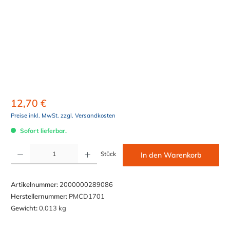
12,70 €
Preise inkl. MwSt. zzgl. Versandkosten
Sofort lieferbar.
Produkt Anzahl: Gib den gewünschten Wert ein oder benutze die Schaltflächen um die Anzahl z
Stück
In den Warenkorb
Artikelnummer:
2000000289086
Herstellernummer:
PMCD1701
Gewicht:
0,013 kg