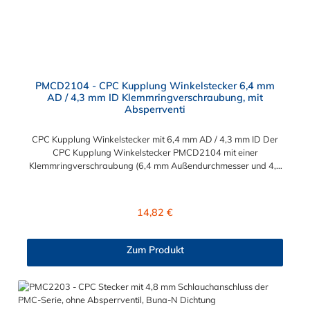
PMCD2104 - CPC Kupplung Winkelstecker 6,4 mm
AD / 4,3 mm ID Klemmringverschraubung, mit
Absperrventi
CPC Kupplung Winkelstecker mit 6,4 mm AD / 4,3 mm ID Der
CPC Kupplung Winkelstecker PMCD2104 mit einer
Klemmringverschraubung (6,4 mm Außendurchmesser und 4,3
mm Innendurchmesser). Der Winkelstecker PMCD2104 besitzt
ein Absperrventil. Das Material des Steckers ist Acetal und der
Dichtring ist aus Buna-N. Das Verbindungsstück zur Kupplung
Regulärer Preis:
14,82 €
mit dem O-Ring, hat ein Maß von ≈ 7,9 mm. Sie können diesen
Winkelstecker mit allen Kupplungen der PMC-, PMC12- und
MC- Serie kombinieren.
Zum Produkt