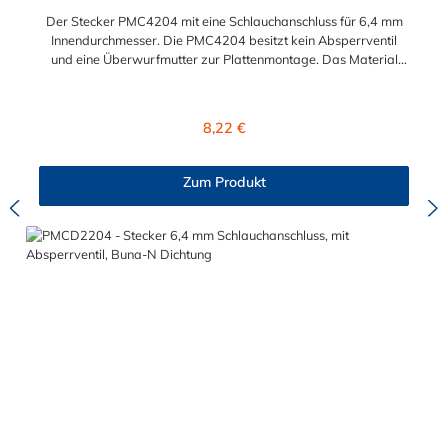
Der Stecker PMC4204 mit eine Schlauchanschluss für 6,4 mm
Innendurchmesser. Die PMC4204 besitzt kein Absperrventil
und eine Überwurfmutter zur Plattenmontage. Das Material
des Steckers ist Acetal und der Dichtring ist aus Buna-N. Das
Verbindungsstück mit O-Ring zur Kupplung hat ein Außenmaß
von ≈ 7,9 mm. Sie können diesen Stecker mit allen Kupplungen
Regulärer Preis:
8,22 €
der PMC-, PMC12- und MC- Serie kombinieren.
Zum Produkt