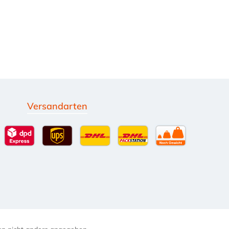
Versandarten
g
Standardversand
DPD Expressversand - 12 Uhr
UPS Standard International
DHL Standardversand
DHL-Versand an Packsta
per Spedition