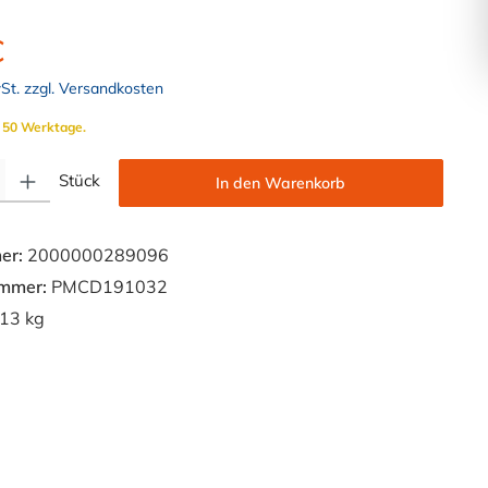
€
wSt. zzgl. Versandkosten
. 50 Werktage.
Gib den gewünschten Wert ein oder benutze die Schaltflächen um die Anzahl zu e
Stück
In den Warenkorb
er:
2000000289096
ummer:
PMCD191032
13 kg