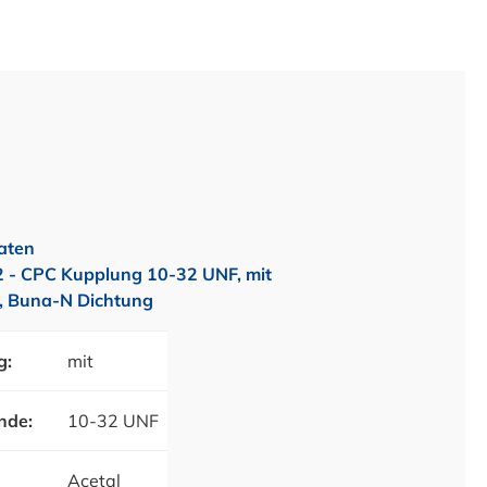
aten
- CPC Kupplung 10-32 UNF, mit
l, Buna-N Dichtung
g:
mit
nde:
10-32 UNF
Acetal