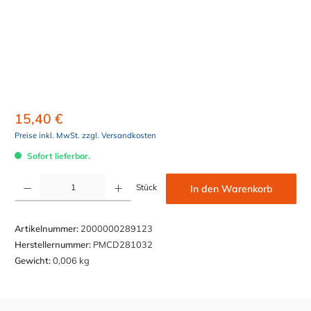
15,40 €
Preise inkl. MwSt. zzgl. Versandkosten
Sofort lieferbar.
Produkt Anzahl: Gib den gewünschten Wert ein oder benutze die Schaltflächen um die Anzahl z
Stück
In den Warenkorb
Artikelnummer:
2000000289123
Herstellernummer:
PMCD281032
Gewicht:
0,006 kg