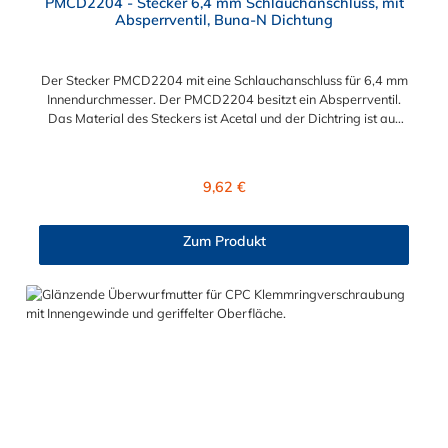
PMCD2204 - Stecker 6,4 mm Schlauchanschluss, mit
Absperrventil, Buna-N Dichtung
Der Stecker PMCD2204 mit eine Schlauchanschluss für 6,4 mm
Innendurchmesser. Der PMCD2204 besitzt ein Absperrventil.
Das Material des Steckers ist Acetal und der Dichtring ist aus
Buna-N. Das Verbindungsstück zur Kupplung mit dem O-Ring,
hat ein Maß von ≈ 7,9 mm. Sie können diesen Stecker mit allen
Kupplungen der PMC-, PMC12- und MC- Serie kombinieren.
Regulärer Preis:
9,62 €
Zum Produkt