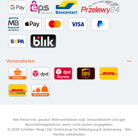
Google Pay
eps
Bancontact
Przelewy24
Multibanco
Apple Pay
Kredit- oder Debitkarte
Später Bezahlen
SEPA Lastschrift
BLIK
Versandarten
Selbstabholung
DPD Standardversand
DPD Expressversand - 12 Uhr
UPS Standard International
DHL Standardv
DHL-Versand an Packstation
per Spedition
Alle Preise inkl. gesetzl. Mehrwertsteuer zzgl.
Versandkosten
und ggf.
Nachnahmegebühren, wenn nicht anders angegeben.
© 2026 Schellen-Shop | Der Onlineshop für Befestigung & Verbindung - Alle
Rechte vorbehalten