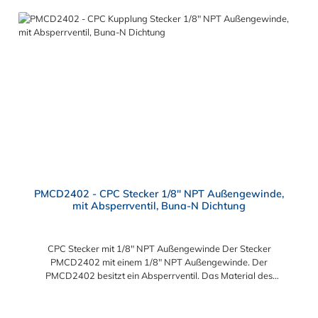
PMCD2402 - CPC Stecker 1/8" NPT Außengewinde,
mit Absperrventil, Buna-N Dichtung
CPC Stecker mit 1/8" NPT Außengewinde Der Stecker
PMCD2402 mit einem 1/8" NPT Außengewinde. Der
PMCD2402 besitzt ein Absperrventil. Das Material des
Steckers ist Acetal und der Dichtring ist aus Buna-N. Das
Verbindungsstück zur Kupplung, mit dem O-Ring, hat ein Maß
von ≈ 7,9 mm. Sie können diesen Stecker mit allen Kupplungen
Regulärer Preis: