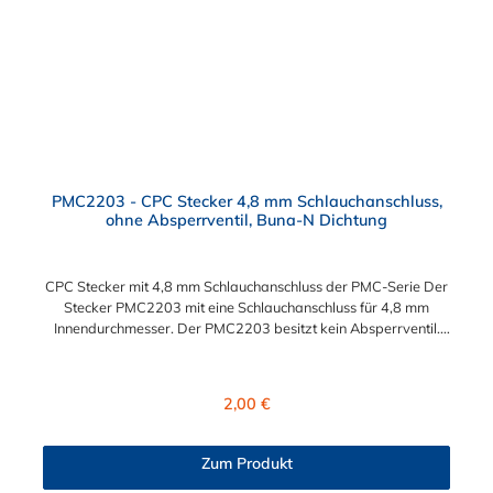
PMC2203 - CPC Stecker 4,8 mm Schlauchanschluss,
ohne Absperrventil, Buna-N Dichtung
CPC Stecker mit 4,8 mm Schlauchanschluss der PMC-Serie Der
Stecker PMC2203 mit eine Schlauchanschluss für 4,8 mm
Innendurchmesser. Der PMC2203 besitzt kein Absperrventil.
Das Material des Steckers ist Acetal und der Dichtring ist aus
Buna-N. Das Verbindungsstück zur Kupplung mit dem O-Ring,
hat ein Maß von ≈ 7,9 mm. Sie können diesen Stecker mit allen
Regulärer Preis:
2,00 €
Kupplungen der PMC-, PMC12- und MC- Serie kombinieren.
Zum Produkt