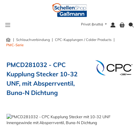
alt springen
Privat (brutto)
|
|
|
Schlauchverbindung
CPC-Kupplungen / Colder Products
PMC-Serie
PMCD281032 - CPC
Kupplung Stecker 10-32
UNF, mit Absperrventil,
Buna-N Dichtung
Bildergalerie überspringen