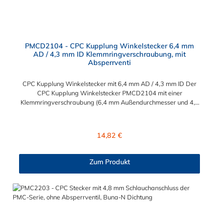
PMCD2104 - CPC Kupplung Winkelstecker 6,4 mm
AD / 4,3 mm ID Klemmringverschraubung, mit
Absperrventi
CPC Kupplung Winkelstecker mit 6,4 mm AD / 4,3 mm ID Der
CPC Kupplung Winkelstecker PMCD2104 mit einer
Klemmringverschraubung (6,4 mm Außendurchmesser und 4,3
mm Innendurchmesser). Der Winkelstecker PMCD2104 besitzt
ein Absperrventil. Das Material des Steckers ist Acetal und der
Dichtring ist aus Buna-N. Das Verbindungsstück zur Kupplung
Regulärer Preis:
14,82 €
mit dem O-Ring, hat ein Maß von ≈ 7,9 mm. Sie können diesen
Winkelstecker mit allen Kupplungen der PMC-, PMC12- und
MC- Serie kombinieren.
Zum Produkt