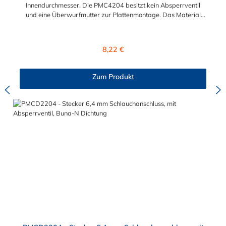
Innendurchmesser. Die PMC4204 besitzt kein Absperrventil
und eine Überwurfmutter zur Plattenmontage. Das Material
des Steckers ist Acetal und der Dichtring ist aus Buna-N. Das
Verbindungsstück mit O-Ring zur Kupplung hat ein Außenmaß
von ≈ 7,9 mm. Sie können diesen Stecker mit allen Kupplungen
Regulärer Preis:
8,22 €
der PMC-, PMC12- und MC- Serie kombinieren.
Zum Produkt