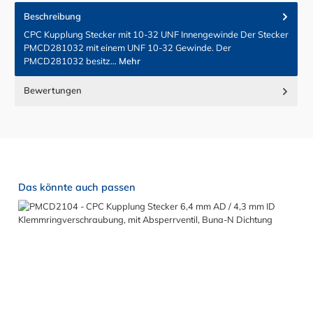
Beschreibung
CPC Kupplung Stecker mit 10-32 UNF Innengewinde Der Stecker
PMCD281032 mit einem UNF 10-32 Gewinde. Der
PMCD281032 besitz…
Mehr
Bewertungen
Produktgalerie überspringen
Das könnte auch passen