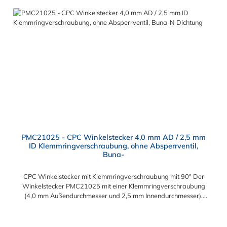
PMC21025 - CPC Winkelstecker 4,0 mm AD / 2,5 mm
ID Klemmringverschraubung, ohne Absperrventil,
Buna-
CPC Winkelstecker mit Klemmringverschraubung mit 90° Der
Winkelstecker PMC21025 mit einer Klemmringverschraubung
(4,0 mm Außendurchmesser und 2,5 mm Innendurchmesser).
Der PMC21025 besitzt kein Absperrventil. Das Material des
Steckers ist Acetal und der Dichtring ist aus Buna-N. Das
Verbindungsstück zur Kupplung mit dem O-Ring, hat ein Maß
Regulärer Preis: