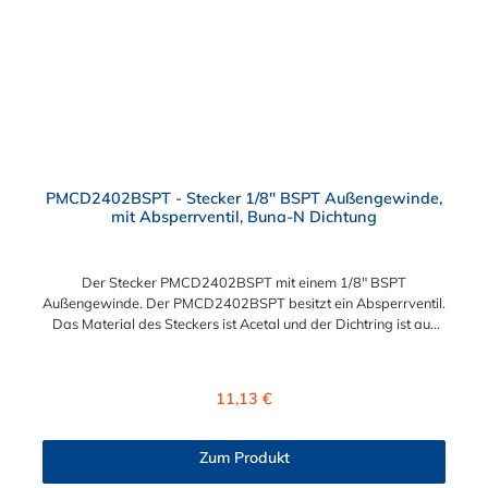
PMCD2402BSPT - Stecker 1/8" BSPT Außengewinde,
mit Absperrventil, Buna-N Dichtung
Der Stecker PMCD2402BSPT mit einem 1/8" BSPT
Außengewinde. Der PMCD2402BSPT besitzt ein Absperrventil.
Das Material des Steckers ist Acetal und der Dichtring ist aus
Buna-N. Das Verbindungsstück zur Kupplung, mit dem O-Ring,
hat ein Maß von ≈ 7,9 mm. Sie können diesen Stecker mit allen
Kupplungen der PMC-, PMC12- und MC- Serie kombinieren.
Regulärer Preis:
11,13 €
Zum Produkt