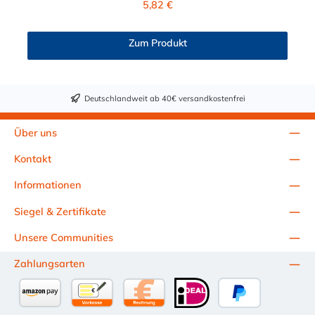
5,82 €
von ≈ 7,9 mm. Sie können diesen CPC Winkelstecker mit allen
CPC Kupplungen der PMC-, PMC12- und MC- Serie
kombinieren.
Zum Produkt
Deutschlandweit ab 40€ versandkostenfrei
Über uns
Kontakt
Informationen
Siegel & Zertifikate
Unsere Communities
Zahlungsarten
Amazon Pay
Vorkasse per Überweisung
Kauf auf Rechnung (10 Tage Netto)
iDEAL
PayPal