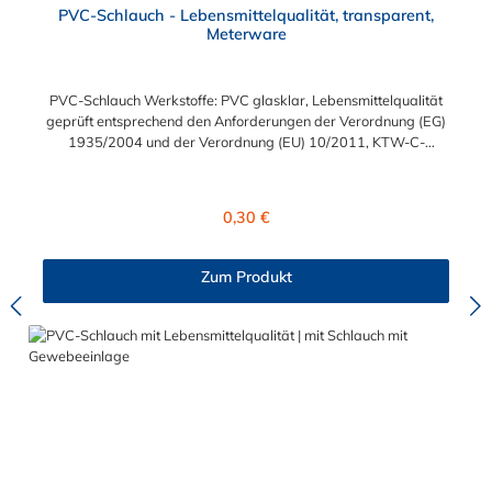
PVC-Schlauch - Lebensmittelqualität, transparent,
Meterware
PVC-Schlauch Werkstoffe: PVC glasklar, Lebensmittelqualität
geprüft entsprechend den Anforderungen der Verordnung (EG)
1935/2004 und der Verordnung (EU) 10/2011, KTW-C-
geprüft, TÜV-geprüft, LABS-freie Produktion Einsatzbereich:
Druckloses Durchleiten von Flüssigkeiten und Gasen wie
Wasser, Trinkwasser, Argon, Wein, Fruchtsaft, Limonade,
Regulärer Preis:
0,30 €
Mineralwasser, Süßmost und alkoholische Getränke bis 15
Vol% Alkoholgehalt (nicht für Bier in Schankanlagen und
fetthaltige Produkte!). Die durchfließenden Lebensmittel sollten
Zum Produkt
+40°C nicht überschreiten. Eine Geschmacksprobe ist ratsam.
Bei der Durchleitung von Lebensmitteln und Trinkwasser ist der
Schlauch vor dem Ersteinsatz unbedingt sorgfältig zu reinigen