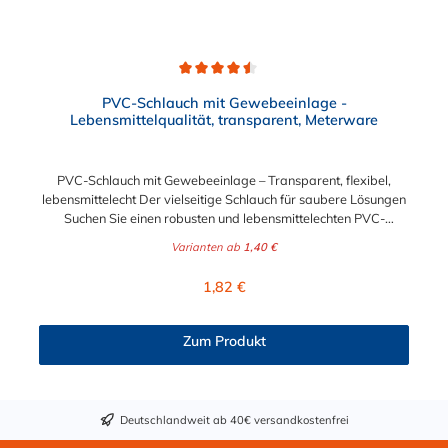
Durchschnittliche Bewertung von 4.5 von 5 Sternen
PVC-Schlauch mit Gewebeeinlage -
Lebensmittelqualität, transparent, Meterware
PVC-Schlauch mit Gewebeeinlage – Transparent, flexibel,
lebensmittelecht Der vielseitige Schlauch für saubere Lösungen
Suchen Sie einen robusten und lebensmittelechten PVC-
Schlauch für vielfältige Anwendungen in Haushalt, Industrie
Varianten ab
1,40 €
oder Gastronomie? Unser transparenter PVC-Schlauch mit
Gewebeeinlage erfüllt höchste Anforderungen – und das als
Regulärer Preis:
1,82 €
Meterware für maximale Flexibilität. Geprüfte Qualität für
sensible Anwendungen Dieser Druckschlauch besteht aus einer
Innenseele und Außendecke aus PVC sowie einer
Zum Produkt
stabilisierenden Textil-Gewebeeinlage. Er wird TÜV-geprüft
und LABS-frei produziert. In der transparenten und
leuchtgrünen Variante ist er zusätzlich lebensmittelecht gemäß
Verordnung (EG) 1935/2004 und (EU) 10/2011 (Simulanzien A,
Deutschlandweit ab 40€ versandkostenfrei
B, C). Nur der Typ transparent erfüllt darüber hinaus KTW-C
sowie FDA 175.300. Verfügbare Schlauchinnendurchmesser: 4