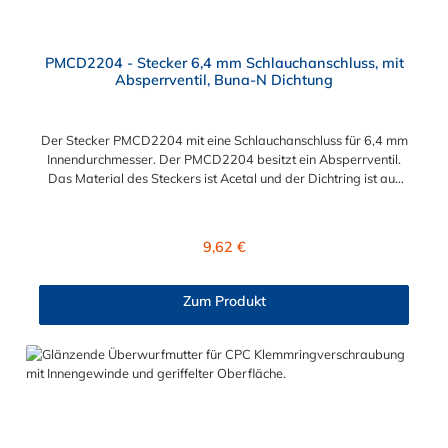
PMCD2204 - Stecker 6,4 mm Schlauchanschluss, mit
Absperrventil, Buna-N Dichtung
Der Stecker PMCD2204 mit eine Schlauchanschluss für 6,4 mm
Innendurchmesser. Der PMCD2204 besitzt ein Absperrventil.
Das Material des Steckers ist Acetal und der Dichtring ist aus
Buna-N. Das Verbindungsstück zur Kupplung mit dem O-Ring,
hat ein Maß von ≈ 7,9 mm. Sie können diesen Stecker mit allen
Kupplungen der PMC-, PMC12- und MC- Serie kombinieren.
Regulärer Preis:
9,62 €
Zum Produkt