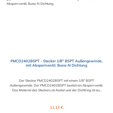
PMCD2402BSPT - Stecker 1/8" BSPT Außengewinde,
mit Absperrventil, Buna-N Dichtung
Der Stecker PMCD2402BSPT mit einem 1/8" BSPT
Außengewinde. Der PMCD2402BSPT besitzt ein Absperrventil.
Das Material des Steckers ist Acetal und der Dichtring ist aus
Buna-N. Das Verbindungsstück zur Kupplung, mit dem O-Ring,
hat ein Maß von ≈ 7,9 mm. Sie können diesen Stecker mit allen
Kupplungen der PMC-, PMC12- und MC- Serie kombinieren.
Regulärer Preis:
11,13 €