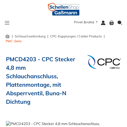
alt springen
Privat (brutto)
|
|
|
Schlauchverbindung
CPC-Kupplungen / Colder Products
PMC-Serie
PMCD4203 - CPC Stecker
4,8 mm
Schlauchanschluss,
Plattenmontage, mit
Absperrventil, Buna-N
Dichtung
Bildergalerie überspringen