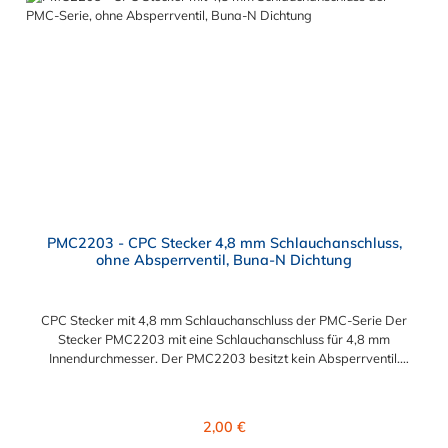
PMC2203 - CPC Stecker 4,8 mm Schlauchanschluss,
ohne Absperrventil, Buna-N Dichtung
CPC Stecker mit 4,8 mm Schlauchanschluss der PMC-Serie Der
Stecker PMC2203 mit eine Schlauchanschluss für 4,8 mm
Innendurchmesser. Der PMC2203 besitzt kein Absperrventil.
Das Material des Steckers ist Acetal und der Dichtring ist aus
Buna-N. Das Verbindungsstück zur Kupplung mit dem O-Ring,
hat ein Maß von ≈ 7,9 mm. Sie können diesen Stecker mit allen
Regulärer Preis:
2,00 €
Kupplungen der PMC-, PMC12- und MC- Serie kombinieren.