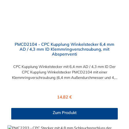
PMCD2104 - CPC Kupplung Winkelstecker 6,4 mm
AD / 4,3 mm ID Klemmringverschraubung, mit
Absperrventi
CPC Kupplung Winkelstecker mit 6,4 mm AD / 4,3 mm ID Der
CPC Kupplung Winkelstecker PMCD2104 mit einer
Klemmringverschraubung (6,4 mm Außendurchmesser und 4,3
mm Innendurchmesser). Der Winkelstecker PMCD2104 besitzt
ein Absperrventil. Das Material des Steckers ist Acetal und der
Dichtring ist aus Buna-N. Das Verbindungsstück zur Kupplung
Regulärer Preis:
14,82 €
mit dem O-Ring, hat ein Maß von ≈ 7,9 mm. Sie können diesen
Winkelstecker mit allen Kupplungen der PMC-, PMC12- und
MC- Serie kombinieren.
Zum Produkt