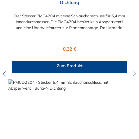
Dichtung
Der Stecker PMC4204 mit eine Schlauchanschluss für 6,4 mm
Innendurchmesser. Die PMC4204 besitzt kein Absperrventil
und eine Überwurfmutter zur Plattenmontage. Das Material
des Steckers ist Acetal und der Dichtring ist aus Buna-N. Das
Verbindungsstück mit O-Ring zur Kupplung hat ein Außenmaß
von ≈ 7,9 mm. Sie können diesen Stecker mit allen Kupplungen
Regulärer Preis:
8,22 €
der PMC-, PMC12- und MC- Serie kombinieren.
Zum Produkt