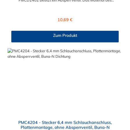
Steckers ist Acetal und der Dichtring ist aus Buna-N. Das
Verbindungsstück zur Kupplung, mit dem O-Ring, hat ein Maß
von ≈ 7,9 mm. Sie können diesen Stecker mit allen Kupplungen
Regulärer Preis:
10,69 €
der PMC-, PMC12- und MC- Serie kombinieren.
Zum Produkt
PMC4204 - Stecker 6,4 mm Schlauchanschluss,
Plattenmontage, ohne Absperrventil, Buna-N