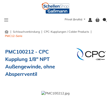
alt springen
Privat (brutto)
|
|
|
Schlauchverbindung
CPC-Kupplungen / Colder Products
PMC12-Serie
PMC100212 - CPC
Kupplung 1/8" NPT
Außengewinde, ohne
Absperrventil
Bildergalerie überspringen