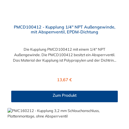
PMCD100412 - Kupplung 1/4" NPT Außengewinde,
mit Absperrventil, EPDM-Dichtung
Die Kupplung PMCD100412 mit einem 1/4" NPT
Außengewinde. Die PMCD100412 besitzt ein Absperrventil.
Das Material der Kupplung ist Polypropylen und der Dichtring
ist aus EPDM. Das Verbindungsstück zum Stecker hat ein Maß
von ≈ 7,9 mm. Sie können diese Kupplung mit allen Steckern der
PMC-, PMC12- und MC- Serie kombinieren.
Regulärer Preis:
13,67 €
Zum Produkt