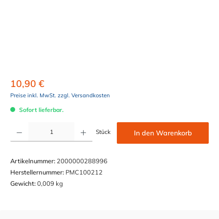
10,90 €
Preise inkl. MwSt. zzgl. Versandkosten
Sofort lieferbar.
Produkt Anzahl: Gib den gewünschten Wert ein oder benutze die Schaltflächen um die Anzahl z
Stück
In den Warenkorb
Artikelnummer:
2000000288996
Herstellernummer:
PMC100212
Gewicht:
0,009 kg