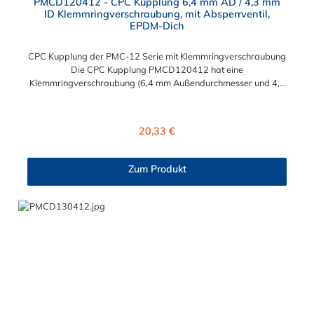
PMCD120412 - CPC Kupplung 6,4 mm AD / 4,3 mm
ID Klemmringverschraubung, mit Absperrventil,
EPDM-Dich
CPC Kupplung der PMC-12 Serie mit Klemmringverschraubung
Die CPC Kupplung PMCD120412 hat eine
Klemmringverschraubung (6,4 mm Außendurchmesser und 4,3
mm Innendurchmesser). Die PMCD120412 besitzt ein
Absperrventil, jedoch eine Überwurfmutter zur Plattenmontage.
Das Material der Kupplung ist Polypropylen und der Dichtring
Regulärer Preis:
20,33 €
ist aus EPDM. Das Verbindungsstück zum Stecker hat ein
Innenmaß von ≈ 7,9 mm. Sie können diese Kupplung mit allen
Steckern der PMC-, PMC12- und MC- Serie kombinieren.
Zum Produkt