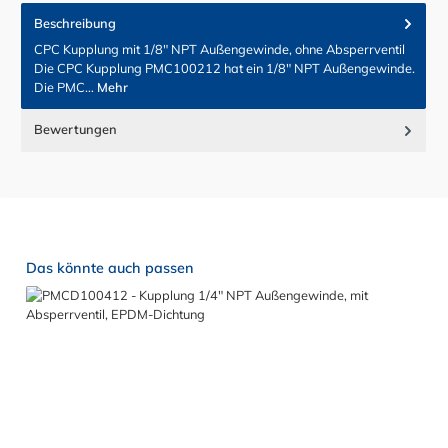
Beschreibung
CPC Kupplung mit 1/8" NPT Außengewinde, ohne Absperrventil
Die CPC Kupplung PMC100212 hat ein 1/8" NPT Außengewinde.
Die PMC…
Mehr
Bewertungen
Produktgalerie überspringen
Das könnte auch passen