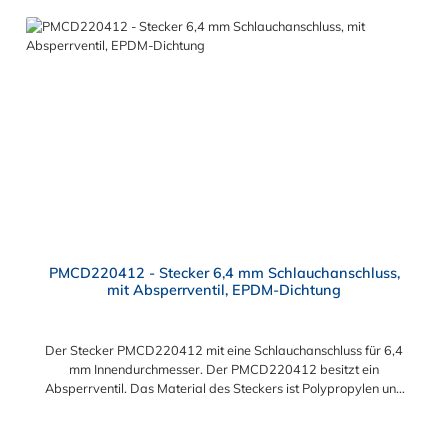
PMCD220412 - Stecker 6,4 mm Schlauchanschluss,
mit Absperrventil, EPDM-Dichtung
Der Stecker PMCD220412 mit eine Schlauchanschluss für 6,4
mm Innendurchmesser. Der PMCD220412 besitzt ein
Absperrventil. Das Material des Steckers ist Polypropylen und
der Dichtring ist aus EPDM. Das Verbindungsstück zur
Kupplung mit dem O-Ring, hat ein Maß von ≈ 7,9 mm. Sie
können diesen Stecker mit allen Kupplungen der PMC-, PMC12-
Regulärer Preis: