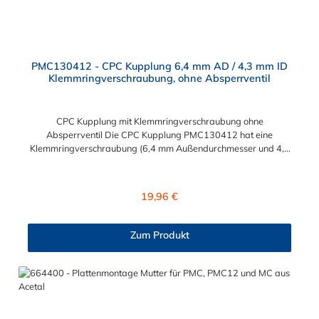
PMC130412 - CPC Kupplung 6,4 mm AD / 4,3 mm ID
Klemmringverschraubung, ohne Absperrventil
CPC Kupplung mit Klemmringverschraubung ohne
Absperrventil Die CPC Kupplung PMC130412 hat eine
Klemmringverschraubung (6,4 mm Außendurchmesser und 4,3
mm Innendurchmesser). Die PMC130412 besitzt kein
Absperrventil. Das Material der CPC Kupplung ist
Polypropylene. Das Verbindungsstück zum CPC Stecker hat ein
Regulärer Preis:
19,96 €
Innenmaß von ≈ 7,9 mm. Sie können diese CPC Kupplung mit
allen CPC Steckern der PMC-, PMC12- und MC- Serie
kombinieren.
Zum Produkt