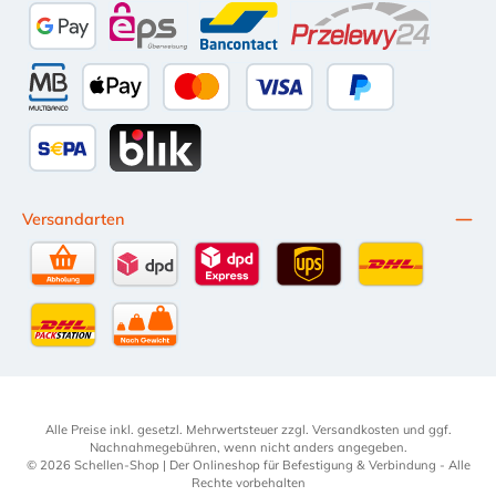
Google Pay
eps
Bancontact
Przelewy24
Multibanco
Apple Pay
Kredit- oder Debitkarte
Später Bezahlen
SEPA Lastschrift
BLIK
Versandarten
Selbstabholung
DPD Standardversand
DPD Expressversand - 12 Uhr
UPS Standard International
DHL Standardv
DHL-Versand an Packstation
per Spedition
Alle Preise inkl. gesetzl. Mehrwertsteuer zzgl.
Versandkosten
und ggf.
Nachnahmegebühren, wenn nicht anders angegeben.
© 2026 Schellen-Shop | Der Onlineshop für Befestigung & Verbindung - Alle
Rechte vorbehalten