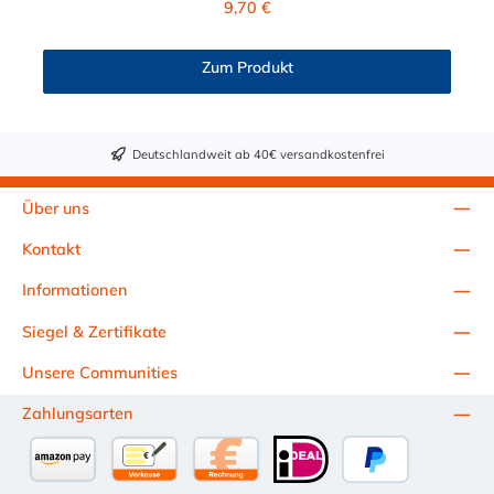
9,70 €
Maß von ≈ 7,9 mm. Sie können diesen Winkelstecker mit allen
Kupplungen der PMC-, PMC12- und MC- Serie kombinieren.
Zum Produkt
Deutschlandweit ab 40€ versandkostenfrei
Über uns
Kontakt
Informationen
Siegel & Zertifikate
Unsere Communities
Zahlungsarten
Amazon Pay
Vorkasse per Überweisung
Kauf auf Rechnung (10 Tage Netto)
iDEAL
PayPal