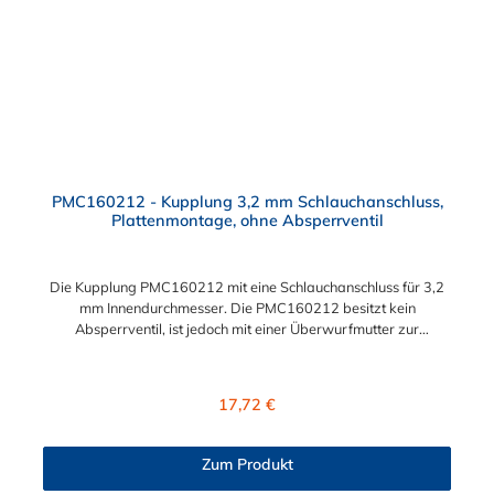
PMC160212 - Kupplung 3,2 mm Schlauchanschluss,
Plattenmontage, ohne Absperrventil
Die Kupplung PMC160212 mit eine Schlauchanschluss für 3,2
mm Innendurchmesser. Die PMC160212 besitzt kein
Absperrventil, ist jedoch mit einer Überwurfmutter zur
Plattenmontage ausgestattet. Das Material der Kupplung ist
Polypropylen. Das Verbindungsstück zum Stecker, hat ein
Innenmaß von ≈ 7,9 mm. Sie können diese Kupplung mit allen
Regulärer Preis:
17,72 €
Steckern der PMC-, PMC12- und MC- Serie kombinieren.
Zum Produkt