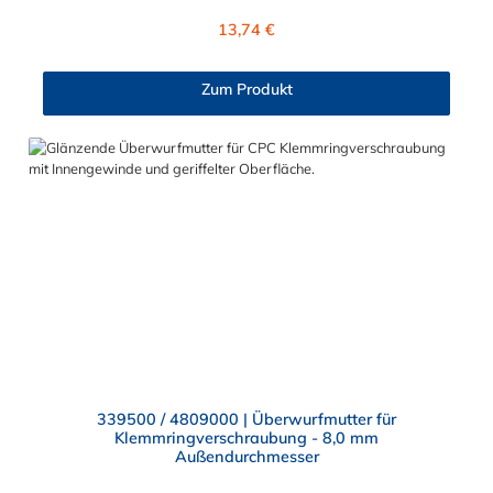
können diesen Stecker mit allen Kupplungen der PMC-, PMC12-
Regulärer Preis:
13,74 €
und MC- Serie kombinieren.
Zum Produkt
339500 / 4809000 | Überwurfmutter für
Klemmringverschraubung - 8,0 mm
Außendurchmesser