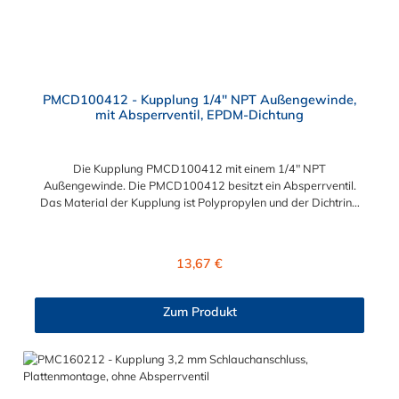
PMCD100412 - Kupplung 1/4" NPT Außengewinde,
mit Absperrventil, EPDM-Dichtung
Die Kupplung PMCD100412 mit einem 1/4" NPT
Außengewinde. Die PMCD100412 besitzt ein Absperrventil.
Das Material der Kupplung ist Polypropylen und der Dichtring
ist aus EPDM. Das Verbindungsstück zum Stecker hat ein Maß
von ≈ 7,9 mm. Sie können diese Kupplung mit allen Steckern der
PMC-, PMC12- und MC- Serie kombinieren.
Regulärer Preis:
13,67 €
Zum Produkt