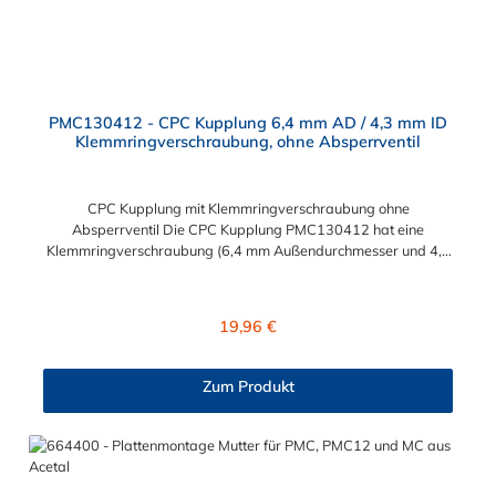
PMC130412 - CPC Kupplung 6,4 mm AD / 4,3 mm ID
Klemmringverschraubung, ohne Absperrventil
CPC Kupplung mit Klemmringverschraubung ohne
Absperrventil Die CPC Kupplung PMC130412 hat eine
Klemmringverschraubung (6,4 mm Außendurchmesser und 4,3
mm Innendurchmesser). Die PMC130412 besitzt kein
Absperrventil. Das Material der CPC Kupplung ist
Polypropylene. Das Verbindungsstück zum CPC Stecker hat ein
Regulärer Preis:
19,96 €
Innenmaß von ≈ 7,9 mm. Sie können diese CPC Kupplung mit
allen CPC Steckern der PMC-, PMC12- und MC- Serie
kombinieren.
Zum Produkt