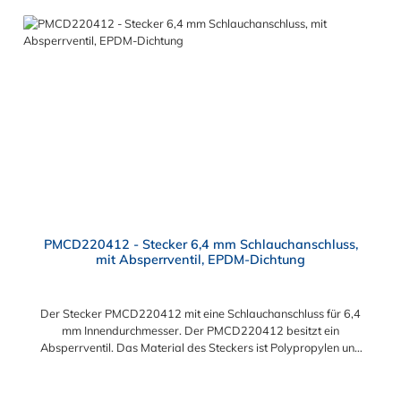
PMCD220412 - Stecker 6,4 mm Schlauchanschluss,
mit Absperrventil, EPDM-Dichtung
Der Stecker PMCD220412 mit eine Schlauchanschluss für 6,4
mm Innendurchmesser. Der PMCD220412 besitzt ein
Absperrventil. Das Material des Steckers ist Polypropylen und
der Dichtring ist aus EPDM. Das Verbindungsstück zur
Kupplung mit dem O-Ring, hat ein Maß von ≈ 7,9 mm. Sie
können diesen Stecker mit allen Kupplungen der PMC-, PMC12-
Regulärer Preis: