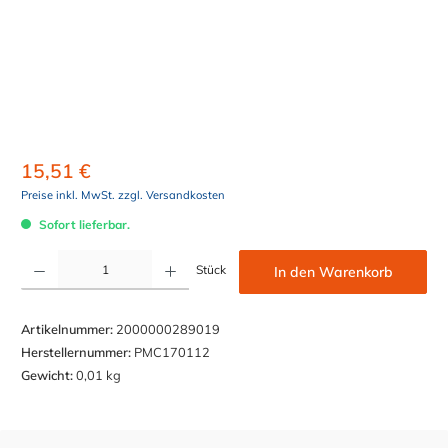
15,51 €
Preise inkl. MwSt. zzgl. Versandkosten
Sofort lieferbar.
Produkt Anzahl: Gib den gewünschten Wert ein oder benutze die Schaltflächen um die Anzahl z
Stück
In den Warenkorb
Artikelnummer:
2000000289019
Herstellernummer:
PMC170112
Gewicht:
0,01 kg