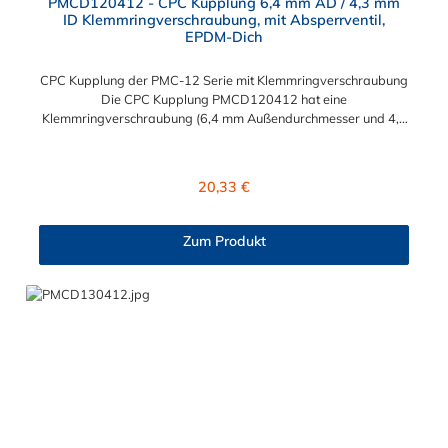
PMCD120412 - CPC Kupplung 6,4 mm AD / 4,3 mm
ID Klemmringverschraubung, mit Absperrventil,
EPDM-Dich
CPC Kupplung der PMC-12 Serie mit Klemmringverschraubung
Die CPC Kupplung PMCD120412 hat eine
Klemmringverschraubung (6,4 mm Außendurchmesser und 4,3
mm Innendurchmesser). Die PMCD120412 besitzt ein
Absperrventil, jedoch eine Überwurfmutter zur Plattenmontage.
Das Material der Kupplung ist Polypropylen und der Dichtring
Regulärer Preis:
20,33 €
ist aus EPDM. Das Verbindungsstück zum Stecker hat ein
Innenmaß von ≈ 7,9 mm. Sie können diese Kupplung mit allen
Steckern der PMC-, PMC12- und MC- Serie kombinieren.
Zum Produkt