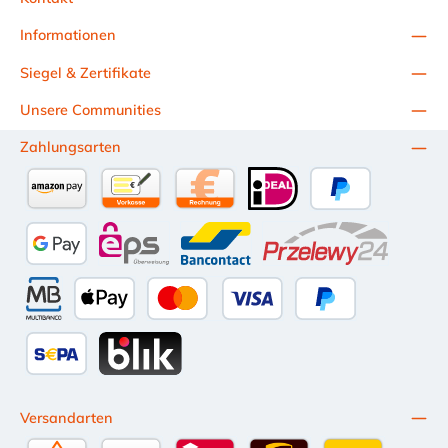
Informationen
Siegel & Zertifikate
Unsere Communities
Zahlungsarten
Amazon Pay
Vorkasse per Überweisung
Kauf auf Rechnung (10 Tage Netto)
iDEAL
PayPal
Google Pay
eps
Bancontact
Przelewy24
Multibanco
Apple Pay
Kredit- oder Debitkarte
Später Bezahlen
SEPA Lastschrift
BLIK
Versandarten