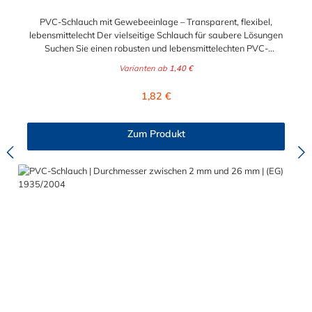
PVC-Schlauch mit Gewebeeinlage – Transparent, flexibel,
lebensmittelecht Der vielseitige Schlauch für saubere Lösungen
Suchen Sie einen robusten und lebensmittelechten PVC-
Schlauch für vielfältige Anwendungen in Haushalt, Industrie
Varianten ab
1,40 €
oder Gastronomie? Unser transparenter PVC-Schlauch mit
Gewebeeinlage erfüllt höchste Anforderungen – und das als
Regulärer Preis:
1,82 €
Meterware für maximale Flexibilität. Geprüfte Qualität für
sensible Anwendungen Dieser Druckschlauch besteht aus einer
Innenseele und Außendecke aus PVC sowie einer
Zum Produkt
stabilisierenden Textil-Gewebeeinlage. Er wird TÜV-geprüft
und LABS-frei produziert. In der transparenten und
leuchtgrünen Variante ist er zusätzlich lebensmittelecht gemäß
Verordnung (EG) 1935/2004 und (EU) 10/2011 (Simulanzien A,
B, C). Nur der Typ transparent erfüllt darüber hinaus KTW-C
sowie FDA 175.300. Verfügbare Schlauchinnendurchmesser: 4
mm 6 mm 9 mm 13 mm 16 mm 19 mm 25 mm Für Wasser,
Getränke & mehr – sicher und zuverlässig Der Schlauch ist für
eine Vielzahl von Medien geeignet: Wasser, Trinkwasser,
Druckluft, Argon, sowie Getränke wie Wein, Fruchtsaft,
Limonade, Mineralwasser, Süßmost und alkoholische Getränke
bis 15 Vol.-%. Nicht geeignet ist er für fetthaltige Medien oder
Bier in Schankanlagen. Bei Getränken sollte +40 °C nicht