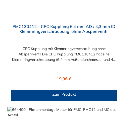
PMC130412 - CPC Kupplung 6,4 mm AD / 4,3 mm ID
Klemmringverschraubung, ohne Absperrventil
CPC Kupplung mit Klemmringverschraubung ohne
Absperrventil Die CPC Kupplung PMC130412 hat eine
Klemmringverschraubung (6,4 mm Außendurchmesser und 4,3
mm Innendurchmesser). Die PMC130412 besitzt kein
Absperrventil. Das Material der CPC Kupplung ist
Polypropylene. Das Verbindungsstück zum CPC Stecker hat ein
Regulärer Preis:
19,96 €
Innenmaß von ≈ 7,9 mm. Sie können diese CPC Kupplung mit
allen CPC Steckern der PMC-, PMC12- und MC- Serie
kombinieren.
Zum Produkt