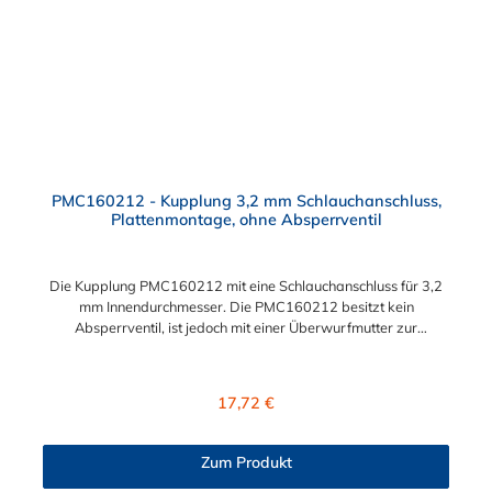
PMC160212 - Kupplung 3,2 mm Schlauchanschluss,
Plattenmontage, ohne Absperrventil
Die Kupplung PMC160212 mit eine Schlauchanschluss für 3,2
mm Innendurchmesser. Die PMC160212 besitzt kein
Absperrventil, ist jedoch mit einer Überwurfmutter zur
Plattenmontage ausgestattet. Das Material der Kupplung ist
Polypropylen. Das Verbindungsstück zum Stecker, hat ein
Innenmaß von ≈ 7,9 mm. Sie können diese Kupplung mit allen
Regulärer Preis:
17,72 €
Steckern der PMC-, PMC12- und MC- Serie kombinieren.
Zum Produkt