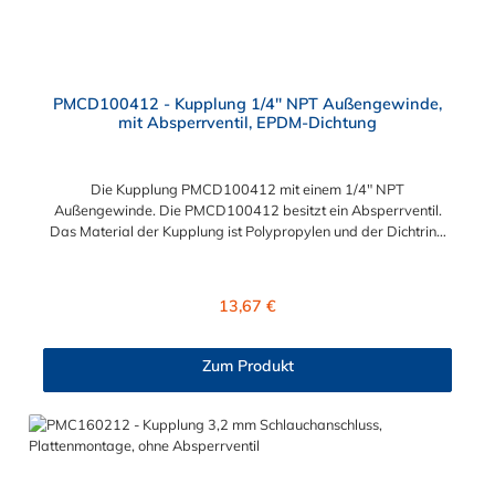
PMCD100412 - Kupplung 1/4" NPT Außengewinde,
mit Absperrventil, EPDM-Dichtung
Die Kupplung PMCD100412 mit einem 1/4" NPT
Außengewinde. Die PMCD100412 besitzt ein Absperrventil.
Das Material der Kupplung ist Polypropylen und der Dichtring
ist aus EPDM. Das Verbindungsstück zum Stecker hat ein Maß
von ≈ 7,9 mm. Sie können diese Kupplung mit allen Steckern der
PMC-, PMC12- und MC- Serie kombinieren.
Regulärer Preis:
13,67 €
Zum Produkt