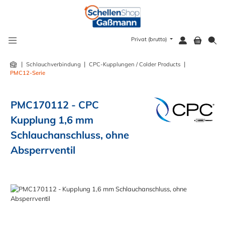
alt springen
Privat (brutto)
|
|
|
Schlauchverbindung
CPC-Kupplungen / Colder Products
PMC12-Serie
PMC170112 - CPC
Kupplung 1,6 mm
Schlauchanschluss, ohne
Absperrventil
Bildergalerie überspringen