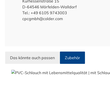
Kurhessenstraße 15
D-64546 Mörfelden-Walldorf
Tel.: +49 6105 9743003
cpcgmbh@colder.com
Das könnte auch passen
Zubehör
Produktgalerie überspringen