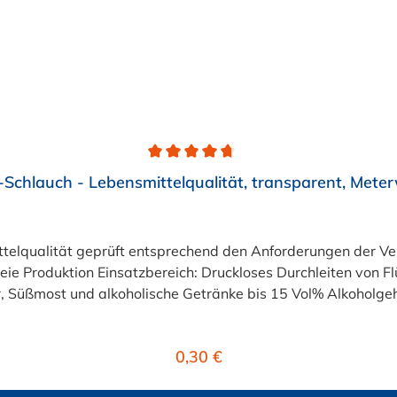
Schlauch - Lebensmittelqualität, transparent, Mete
eiten von Flüssigkeiten und Gasen wie Wasser, Trinkwasser,
 Süßmost und alkoholische Getränke bis 15 Vol% Alkoholgehal
lten +40°C nicht überschreiten. Eine Geschmacksprobe ist r
r ist der Schlauch vor dem Ersteinsatz unbedingt sorgfältig 
Regulärer Preis:
0,30 €