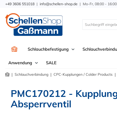
+49 3606 551018
|
info@schellen-shop.de
| Mo-Fr, 08:00 - 16:00
springen
Zur Hauptnavigation springen
Schlauchbefestigung
Schlauchverbind
Anwendung
SALE
|
|
|
Schlauchverbindung
CPC-Kupplungen / Colder Products
PMC170212 - Kupplung 
Absperrventil