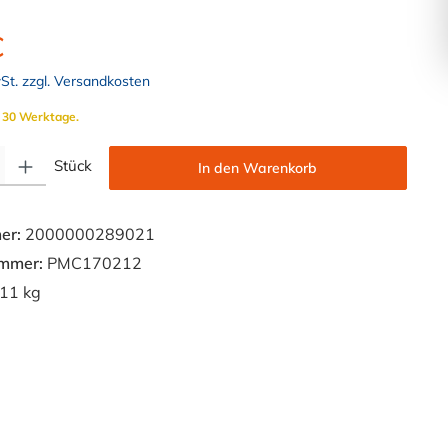
€
wSt. zzgl. Versandkosten
. 30 Werktage.
Gib den gewünschten Wert ein oder benutze die Schaltflächen um die Anzahl zu e
Stück
In den Warenkorb
er:
2000000289021
ummer:
PMC170212
11 kg