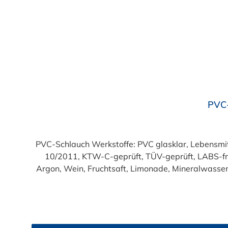
Durchschnittliche Bewertung von 4.7 von 5 Sternen
PVC-
PVC-Schlauch Werkstoffe: PVC glasklar, Lebensmittelqualität geprüft entsprechend den Anforderungen der Verordnung (EG) 1935/2004 und der Verordnung (EU)
10/2011, KTW-C-geprüft, TÜV-geprüft, LABS-freie Produktion Einsatzbereich: Druckloses Durchl
Argon, Wein, Fruchtsaft, Limonade, Mineralwasser,
Produkte!). Die durchfließenden Lebensmittel sol
Trinkwasse