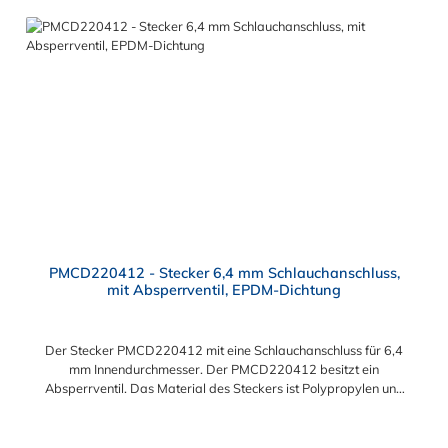
PMCD220412 - Stecker 6,4 mm Schlauchanschluss,
mit Absperrventil, EPDM-Dichtung
Der Stecker PMCD220412 mit eine Schlauchanschluss für 6,4
mm Innendurchmesser. Der PMCD220412 besitzt ein
Absperrventil. Das Material des Steckers ist Polypropylen und
der Dichtring ist aus EPDM. Das Verbindungsstück zur
Kupplung mit dem O-Ring, hat ein Maß von ≈ 7,9 mm. Sie
können diesen Stecker mit allen Kupplungen der PMC-, PMC12-
Regulärer Preis: