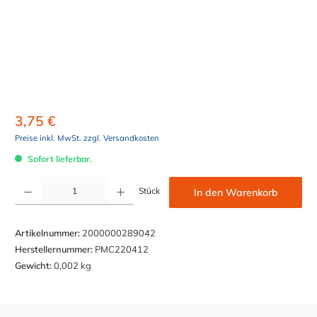
3,75 €
Preise inkl. MwSt. zzgl. Versandkosten
Sofort lieferbar.
Produkt Anzahl: Gib den gewünschten Wert ein oder benutze die Schaltflächen um die Anzahl z
Stück
In den Warenkorb
Artikelnummer:
2000000289042
Herstellernummer:
PMC220412
Gewicht:
0,002 kg