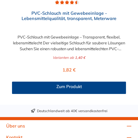
Durchschnittliche Bewertung von 4.5 von 5 Sternen
PVC-Schlauch mit Gewebeeinlage -
Lebensmittelqualität, transparent, Meterware
PVC-Schlauch mit Gewebeeinlage – Transparent, flexibel,
lebensmittelecht Der vielseitige Schlauch für saubere Lösungen
Suchen Sie einen robusten und lebensmittelechten PVC-
Schlauch für vielfältige Anwendungen in Haushalt, Industrie
Varianten ab
1,40 €
oder Gastronomie? Unser transparenter PVC-Schlauch mit
Gewebeeinlage erfüllt höchste Anforderungen – und das als
Regulärer Preis:
1,82 €
Meterware für maximale Flexibilität. Geprüfte Qualität für
sensible Anwendungen Dieser Druckschlauch besteht aus einer
Innenseele und Außendecke aus PVC sowie einer
Zum Produkt
stabilisierenden Textil-Gewebeeinlage. Er wird TÜV-geprüft
und LABS-frei produziert. In der transparenten und
leuchtgrünen Variante ist er zusätzlich lebensmittelecht gemäß
Verordnung (EG) 1935/2004 und (EU) 10/2011 (Simulanzien A,
Deutschlandweit ab 40€ versandkostenfrei
B, C). Nur der Typ transparent erfüllt darüber hinaus KTW-C
sowie FDA 175.300. Verfügbare Schlauchinnendurchmesser: 4
mm 6 mm 9 mm 13 mm 16 mm 19 mm 25 mm Für Wasser,
Über uns
Getränke & mehr – sicher und zuverlässig Der Schlauch ist für
eine Vielzahl von Medien geeignet: Wasser, Trinkwasser,
Kontakt