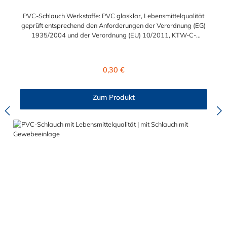
PVC-Schlauch Werkstoffe: PVC glasklar, Lebensmittelqualität
geprüft entsprechend den Anforderungen der Verordnung (EG)
1935/2004 und der Verordnung (EU) 10/2011, KTW-C-
geprüft, TÜV-geprüft, LABS-freie Produktion Einsatzbereich:
Druckloses Durchleiten von Flüssigkeiten und Gasen wie
Wasser, Trinkwasser, Argon, Wein, Fruchtsaft, Limonade,
Regulärer Preis:
0,30 €
Mineralwasser, Süßmost und alkoholische Getränke bis 15
Vol% Alkoholgehalt (nicht für Bier in Schankanlagen und
fetthaltige Produkte!). Die durchfließenden Lebensmittel sollten
Zum Produkt
+40°C nicht überschreiten. Eine Geschmacksprobe ist ratsam.
Bei der Durchleitung von Lebensmitteln und Trinkwasser ist der
Schlauch vor dem Ersteinsatz unbedingt sorgfältig zu reinigen