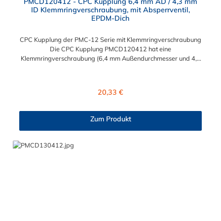
PMCD120412 - CPC Kupplung 6,4 mm AD / 4,3 mm
ID Klemmringverschraubung, mit Absperrventil,
EPDM-Dich
CPC Kupplung der PMC-12 Serie mit Klemmringverschraubung
Die CPC Kupplung PMCD120412 hat eine
Klemmringverschraubung (6,4 mm Außendurchmesser und 4,3
mm Innendurchmesser). Die PMCD120412 besitzt ein
Absperrventil, jedoch eine Überwurfmutter zur Plattenmontage.
Das Material der Kupplung ist Polypropylen und der Dichtring
Regulärer Preis:
20,33 €
ist aus EPDM. Das Verbindungsstück zum Stecker hat ein
Innenmaß von ≈ 7,9 mm. Sie können diese Kupplung mit allen
Steckern der PMC-, PMC12- und MC- Serie kombinieren.
Zum Produkt