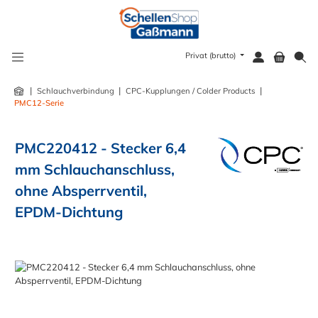
alt springen
Privat (brutto)
|
|
|
Schlauchverbindung
CPC-Kupplungen / Colder Products
PMC12-Serie
PMC220412 - Stecker 6,4
mm Schlauchanschluss,
ohne Absperrventil,
EPDM-Dichtung
Bildergalerie überspringen