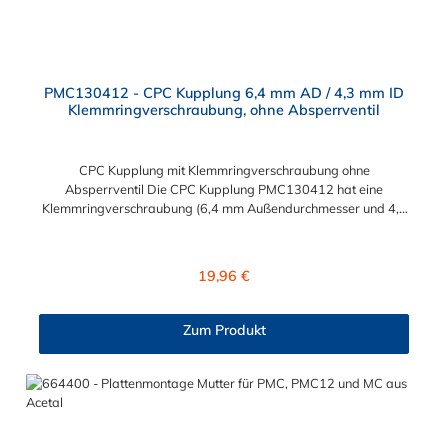
PMC130412 - CPC Kupplung 6,4 mm AD / 4,3 mm ID
Klemmringverschraubung, ohne Absperrventil
CPC Kupplung mit Klemmringverschraubung ohne
Absperrventil Die CPC Kupplung PMC130412 hat eine
Klemmringverschraubung (6,4 mm Außendurchmesser und 4,3
mm Innendurchmesser). Die PMC130412 besitzt kein
Absperrventil. Das Material der CPC Kupplung ist
Polypropylene. Das Verbindungsstück zum CPC Stecker hat ein
Regulärer Preis:
19,96 €
Innenmaß von ≈ 7,9 mm. Sie können diese CPC Kupplung mit
allen CPC Steckern der PMC-, PMC12- und MC- Serie
kombinieren.
Zum Produkt