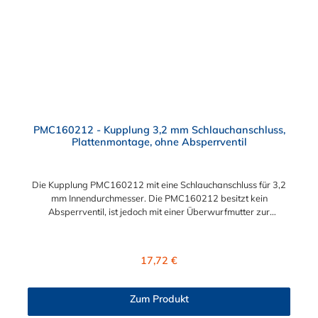
PMC160212 - Kupplung 3,2 mm Schlauchanschluss,
Plattenmontage, ohne Absperrventil
Die Kupplung PMC160212 mit eine Schlauchanschluss für 3,2
mm Innendurchmesser. Die PMC160212 besitzt kein
Absperrventil, ist jedoch mit einer Überwurfmutter zur
Plattenmontage ausgestattet. Das Material der Kupplung ist
Polypropylen. Das Verbindungsstück zum Stecker, hat ein
Innenmaß von ≈ 7,9 mm. Sie können diese Kupplung mit allen
Regulärer Preis:
17,72 €
Steckern der PMC-, PMC12- und MC- Serie kombinieren.
Zum Produkt