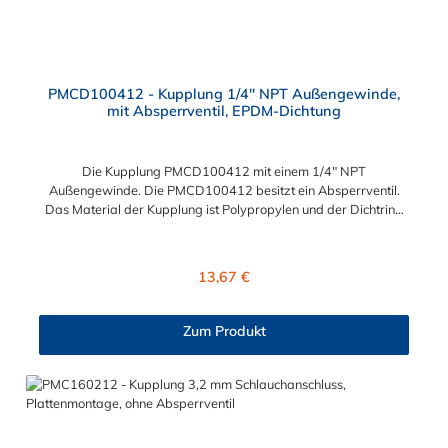
PMCD100412 - Kupplung 1/4" NPT Außengewinde,
mit Absperrventil, EPDM-Dichtung
Die Kupplung PMCD100412 mit einem 1/4" NPT
Außengewinde. Die PMCD100412 besitzt ein Absperrventil.
Das Material der Kupplung ist Polypropylen und der Dichtring
ist aus EPDM. Das Verbindungsstück zum Stecker hat ein Maß
von ≈ 7,9 mm. Sie können diese Kupplung mit allen Steckern der
PMC-, PMC12- und MC- Serie kombinieren.
Regulärer Preis:
13,67 €
Zum Produkt