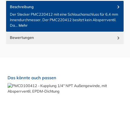
Beschreibung
Der Stecker PMC220412 mit eine Schlauchanschluss für 6,4 mm
Innendurchmesser. Der PMC220412 besitzt kein Absperrventil.
Da…
Mehr
Bewertungen
Produktgalerie überspringen
Das könnte auch passen