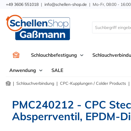
+49 3606 551018
|
info@schellen-shop.de
| Mo-Fr, 08:00 - 16:00
springen
Zur Hauptnavigation springen
Schlauchbefestigung
Schlauchverbind
Anwendung
SALE
|
|
|
Schlauchverbindung
CPC-Kupplungen / Colder Products
PMC240212 - CPC Stec
Absperrventil, EPDM-D