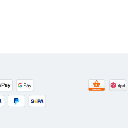
to)
banco
Apple Pay
Google Pay
Selbstabholun
DPD 
 oder Debitkarte
Später Bezahlen
SEPA Lastschrift