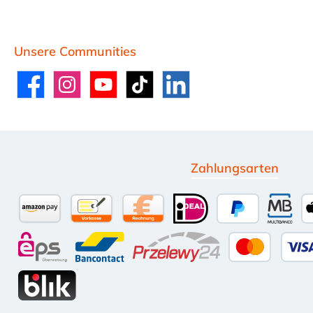
Unsere Communities
Facebook
Instagram
YouTube
TikTok
LinkedIn
Zahlungsarten
Amazon Pay
Vorkasse per Überweisung
Kauf auf Rechnung (10 Tage Net
iDEAL
PayPal
Multi
eps
Bancontact
Przelewy24
Kredit-
BLIK