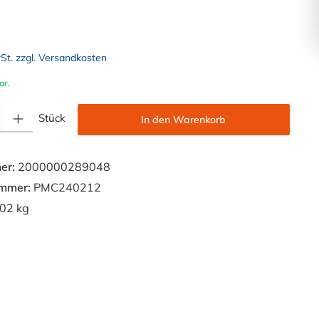
wSt. zzgl. Versandkosten
ar.
Gib den gewünschten Wert ein oder benutze die Schaltflächen um die Anzahl zu e
Stück
In den Warenkorb
er:
2000000289048
ummer:
PMC240212
02 kg