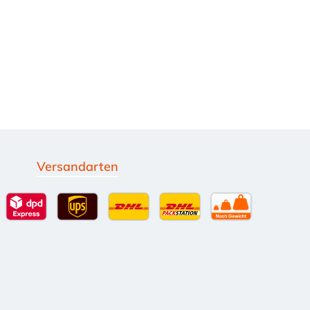
Versandarten
g
Standardversand
DPD Expressversand - 12 Uhr
UPS Standard International
DHL Standardversand
DHL-Versand an Packsta
per Spedition