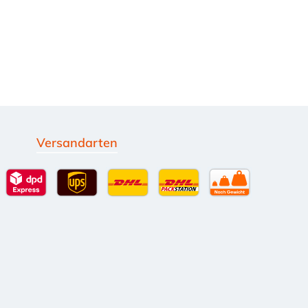
Versandarten
g
Standardversand
DPD Expressversand - 12 Uhr
UPS Standard International
DHL Standardversand
DHL-Versand an Packsta
per Spedition