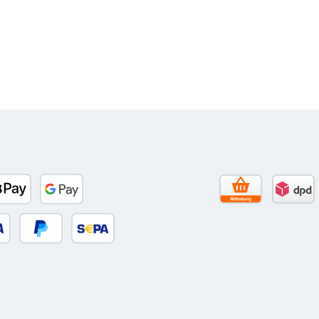
to)
banco
Apple Pay
Google Pay
Selbstabholun
DPD 
 oder Debitkarte
Später Bezahlen
SEPA Lastschrift