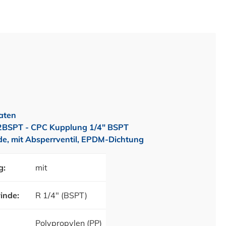
aten
SPT - CPC Kupplung 1/4" BSPT
, mit Absperrventil, EPDM-Dichtung
g:
mit
inde:
R 1/4" (BSPT)
Polypropylen (PP)