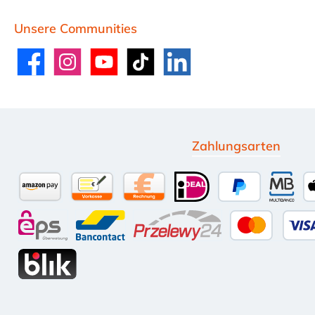
Unsere Communities
Facebook
Instagram
YouTube
TikTok
LinkedIn
Zahlungsarten
Amazon Pay
Vorkasse per Überweisung
Kauf auf Rechnung (10 Tage Net
iDEAL
PayPal
Multi
eps
Bancontact
Przelewy24
Kredit-
BLIK