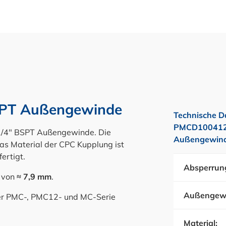
SPT Außengewinde
Technische D
PMCD100412B
 1/4" BSPT Außengewinde. Die
Außengewinde
as Material der CPC Kupplung ist
ertigt.
Absperrun
ß von
≈ 7,9 mm
.
Außengew
der PMC-, PMC12- und MC-Serie
Material: