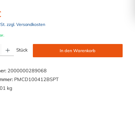
€
wSt. zzgl. Versandkosten
ar.
Gib den gewünschten Wert ein oder benutze die Schaltflächen um die Anzahl zu e
Stück
In den Warenkorb
er:
2000000289068
ummer:
PMCD100412BSPT
01 kg