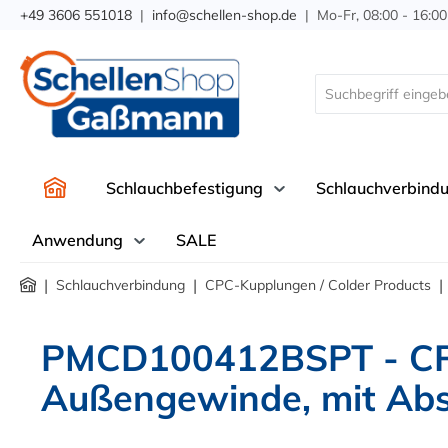
+49 3606 551018
|
info@schellen-shop.de
| Mo-Fr, 08:00 - 16:00
springen
Zur Hauptnavigation springen
Schlauchbefestigung
Schlauchverbind
Anwendung
SALE
|
|
|
Schlauchverbindung
CPC-Kupplungen / Colder Products
PMCD100412BSPT - CP
Außengewinde, mit Abs