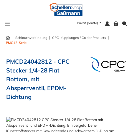
alt springen
Privat (brutto)
|
|
|
Schlauchverbindung
CPC-Kupplungen / Colder Products
PMC12-Serie
PMCD24042812 - CPC
Stecker 1/4-28 Flat
Bottom, mit
Absperrventil, EPDM-
Dichtung
Bildergalerie überspringen