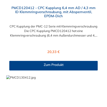
PMCD120412 - CPC Kupplung 6,4 mm AD / 4,3 mm
ID Klemmringverschraubung, mit Absperrventil,
EPDM-Dich
CPC Kupplung der PMC-12 Serie mit Klemmringverschraubung
Die CPC Kupplung PMCD120412 hat eine
Klemmringverschraubung (6,4 mm Außendurchmesser und 4,3
mm Innendurchmesser). Die PMCD120412 besitzt ein
Absperrventil, jedoch eine Überwurfmutter zur Plattenmontage.
Das Material der Kupplung ist Polypropylen und der Dichtring
Regulärer Preis:
20,33 €
ist aus EPDM. Das Verbindungsstück zum Stecker hat ein
Innenmaß von ≈ 7,9 mm. Sie können diese Kupplung mit allen
Steckern der PMC-, PMC12- und MC- Serie kombinieren.
Zum Produkt