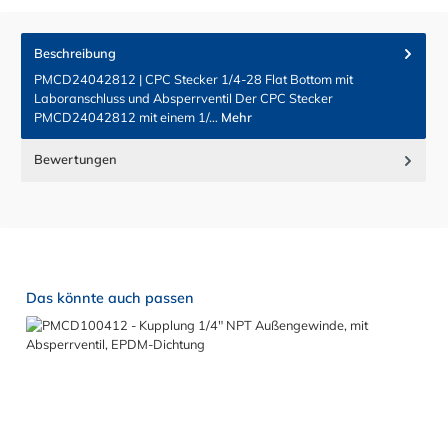
Beschreibung
PMCD24042812 | CPC Stecker 1/4-28 Flat Bottom mit
Laboranschluss und Absperrventil Der CPC Stecker
PMCD24042812 mit einem 1/…
Mehr
Bewertungen
Produktgalerie überspringen
Das könnte auch passen