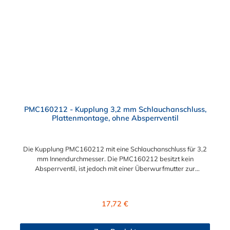
PMC160212 - Kupplung 3,2 mm Schlauchanschluss,
Plattenmontage, ohne Absperrventil
Die Kupplung PMC160212 mit eine Schlauchanschluss für 3,2
mm Innendurchmesser. Die PMC160212 besitzt kein
Absperrventil, ist jedoch mit einer Überwurfmutter zur
Plattenmontage ausgestattet. Das Material der Kupplung ist
Polypropylen. Das Verbindungsstück zum Stecker, hat ein
Innenmaß von ≈ 7,9 mm. Sie können diese Kupplung mit allen
Regulärer Preis:
17,72 €
Steckern der PMC-, PMC12- und MC- Serie kombinieren.