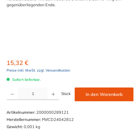
15,32 €
Preise inkl. MwSt. zzgl. Versandkosten
Sofort lieferbar.
Produkt Anzahl: Gib den gewünschten Wert ein oder benutze die Schaltflächen um die Anzahl z
Stück
In den Warenkorb
Artikelnummer:
2000000289121
Herstellernummer:
PMCD24042812
Gewicht:
0,001 kg