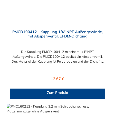
PMCD100412 - Kupplung 1/4" NPT Außengewinde,
mit Absperrventil, EPDM-Dichtung
Die Kupplung PMCD100412 mit einem 1/4" NPT
Außengewinde. Die PMCD100412 besitzt ein Absperrventil.
Das Material der Kupplung ist Polypropylen und der Dichtring
ist aus EPDM. Das Verbindungsstück zum Stecker hat ein Maß
von ≈ 7,9 mm. Sie können diese Kupplung mit allen Steckern der
PMC-, PMC12- und MC- Serie kombinieren.
Regulärer Preis:
13,67 €
Zum Produkt