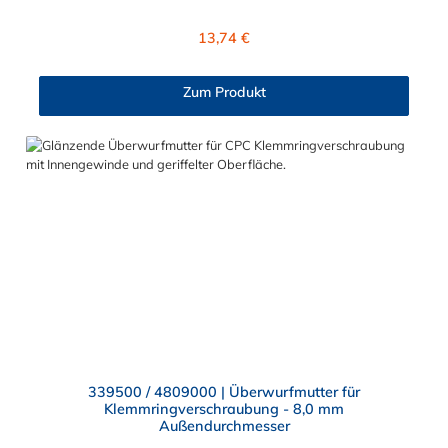
Kupplung mit dem O-Ring, hat ein Maß von ≈ 7,9 mm. Sie
können diesen Stecker mit allen Kupplungen der PMC-, PMC12-
Regulärer Preis:
13,74 €
und MC- Serie kombinieren.
Zum Produkt
339500 / 4809000 | Überwurfmutter für
Klemmringverschraubung - 8,0 mm
Außendurchmesser