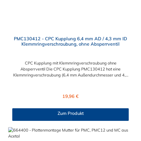
PMC130412 - CPC Kupplung 6,4 mm AD / 4,3 mm ID
Klemmringverschraubung, ohne Absperrventil
CPC Kupplung mit Klemmringverschraubung ohne
Absperrventil Die CPC Kupplung PMC130412 hat eine
Klemmringverschraubung (6,4 mm Außendurchmesser und 4,3
mm Innendurchmesser). Die PMC130412 besitzt kein
Absperrventil. Das Material der CPC Kupplung ist
Polypropylene. Das Verbindungsstück zum CPC Stecker hat ein
Regulärer Preis:
19,96 €
Innenmaß von ≈ 7,9 mm. Sie können diese CPC Kupplung mit
allen CPC Steckern der PMC-, PMC12- und MC- Serie
kombinieren.
Zum Produkt