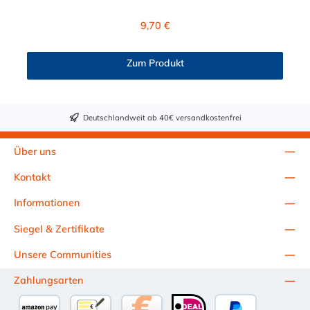
Polypropylen und der Dichtring ist aus EPDM. Das
Verbindungsstück zur CPC Kupplung mit dem O-Ring, hat ein
Regulärer Preis:
9,70 €
Maß von ≈ 7,9 mm. Sie können diesen Winkelstecker mit allen
Kupplungen der PMC-, PMC12- und MC- Serie kombinieren.
Zum Produkt
Deutschlandweit ab 40€ versandkostenfrei
Über uns
Kontakt
Informationen
Siegel & Zertifikate
Unsere Communities
Zahlungsarten