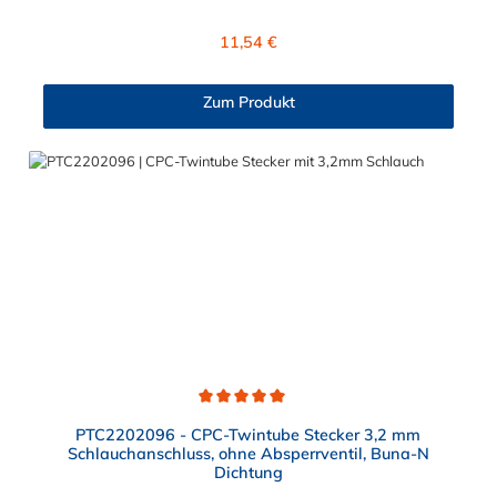
Steckverbinders ist Acetal und der Dichtring ist aus Buna-N.
Max. Betriebsdruck: Vakuum bis 8,3 bar Max.
Regulärer Preis:
11,54 €
Betriebstemperatur: -40 °C bis 71 °C Sie können diese
Doppelschlauchtülle mit allen Kupplungen der Twintube-Serie
kombinieren.
Zum Produkt
Durchschnittliche Bewertung von 5 von 5 Sternen
PTC2202096 - CPC-Twintube Stecker 3,2 mm
Schlauchanschluss, ohne Absperrventil, Buna-N
Dichtung