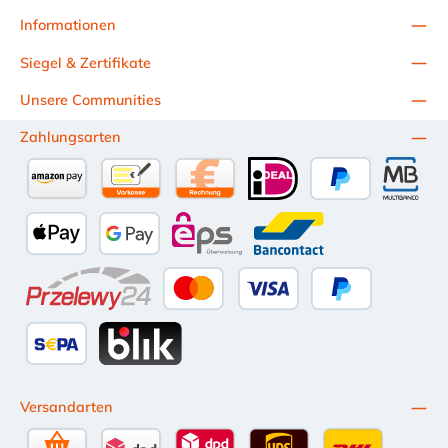
Informationen
Siegel & Zertifikate
Unsere Communities
Zahlungsarten
Amazon Pay
Vorkasse per Überweisung
Kauf auf Rechnung (10 Tage Netto)
iDEAL
PayPal
Multiba
Apple Pay
Google Pay
eps
Bancontact
Przelewy24
Kredit- oder Debitkarte
Später Bezahlen
SEPA Lastschrift
BLIK
Versandarten