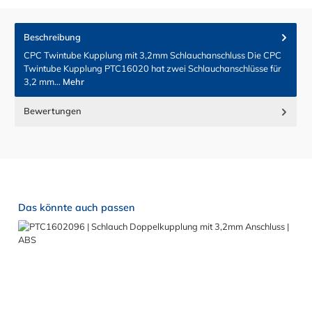
Beschreibung
CPC Twintube Kupplung mit 3,2mm Schlauchanschluss Die CPC
Twintube Kupplung PTC16020 hat zwei Schlauchanschlüsse für
3,2 mm…
Mehr
Bewertungen
Produktgalerie überspringen
Das könnte auch passen