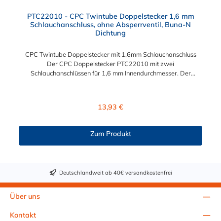
PTC22010 - CPC Twintube Doppelstecker 1,6 mm
Schlauchanschluss, ohne Absperrventil, Buna-N
Dichtung
CPC Twintube Doppelstecker mit 1,6mm Schlauchanschluss
Der CPC Doppelstecker PTC22010 mit zwei
Schlauchanschlüssen für 1,6 mm Innendurchmesser. Der
PTC22010 besitzt kein Absperrventil. Das Material des
Steckverbinders ist Acetal und der Dichtring ist aus Buna-N.
Max. Betriebsdruck: Vakuum bis 8,3 bar Max.
Regulärer Preis:
13,93 €
Betriebstemperatur: -40 °C bis 71 °C Sie können diese CPC
Doppelstecker mit allen Kupplungen der Twintube-Serie
kombinieren.
Zum Produkt
Deutschlandweit ab 40€ versandkostenfrei
Über uns
Kontakt