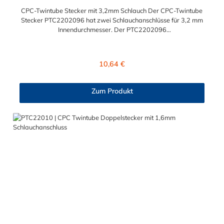
CPC-Twintube Stecker mit 3,2mm Schlauch Der CPC-Twintube
Stecker PTC2202096 hat zwei Schlauchanschlüsse für 3,2 mm
Innendurchmesser. Der PTC2202096
besitzt kein Absperrventil. Das Material des Steckverbinders ist
ABS und der Dichtring ist aus Buna-N. Max. Betriebsdruck:
Vakuum bis 8,3 bar Max. Betriebstemperatur: -40 °C bis 71 °C
Regulärer Preis:
10,64 €
Sie können diesen CPC-Twintube Stecker mit allen Kupplungen
der Twintube-Serie kombinieren.
Zum Produkt