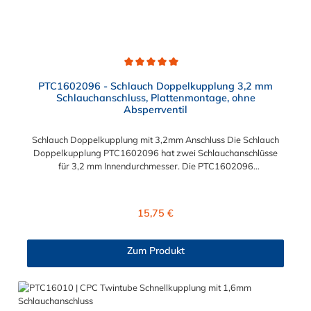
Durchschnittliche Bewertung von 5 von 5 Sternen
PTC1602096 - Schlauch Doppelkupplung 3,2 mm
Schlauchanschluss, Plattenmontage, ohne
Absperrventil
Schlauch Doppelkupplung mit 3,2mm Anschluss Die Schlauch
Doppelkupplung PTC1602096 hat zwei Schlauchanschlüsse
für 3,2 mm Innendurchmesser. Die PTC1602096
besitzt kein Absperrventil, ist jedoch mit einer Überwurfmutter
zur Plattenmontage ausgestattet. Das Material der Kupplung
ist ABS. Max. Betriebsdruck: Vakuum bis 8,3 bar Max.
Regulärer Preis:
15,75 €
Betriebstemperatur: -40 °C bis 71 °C Sie können diese Schlauch
Doppelkupplung mit allen Steckern der Twintube-Serie
kombinieren.
Zum Produkt