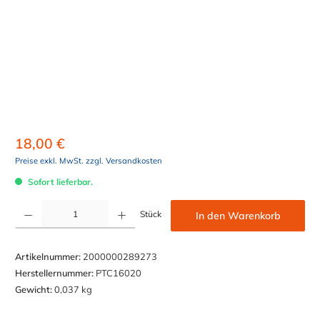
18,00 €
Preise exkl. MwSt. zzgl. Versandkosten
Sofort lieferbar.
Produkt Anzahl: Gib den gewünschten Wert ein oder benutze die Schaltflächen um die Anzahl z
Stück
In den Warenkorb
Artikelnummer:
2000000289273
Herstellernummer:
PTC16020
Gewicht:
0,037 kg