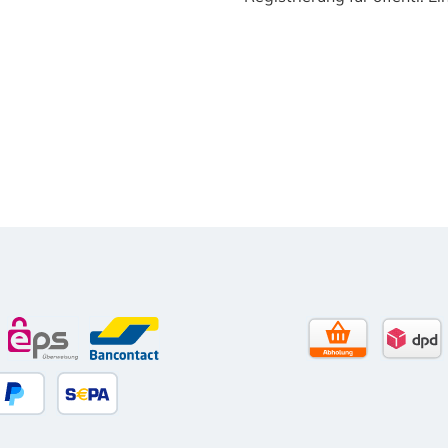
to)
le Pay
eps
Bancontact
Selbstabholun
DPD 
 Debitkarte
Später Bezahlen
SEPA Lastschrift