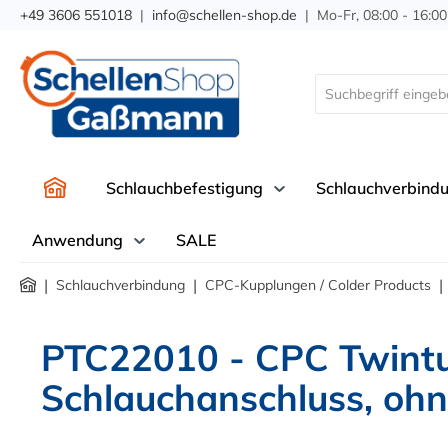
+49 3606 551018
|
info@schellen-shop.de
| Mo-Fr, 08:00 - 16:00
springen
Zur Hauptnavigation springen
Schlauchbefestigung
Schlauchverbind
Anwendung
SALE
|
|
|
Schlauchverbindung
CPC-Kupplungen / Colder Products
PTC22010 - CPC Twintu
Schlauchanschluss, ohn