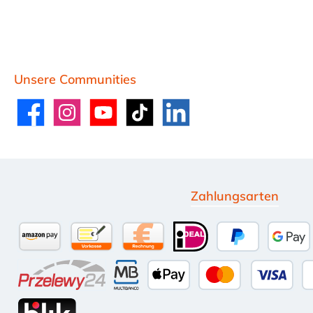
Unsere Communities
Facebook
Instagram
YouTube
TikTok
LinkedIn
Zahlungsarten
Amazon Pay
Vorkasse per Überweisung
Kauf auf Rechnung (10 Tage Net
iDEAL
PayPal
Goog
Przelewy24
Multibanco
Apple Pay
Kredit- oder