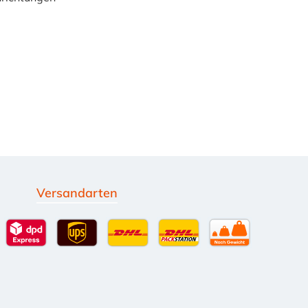
Versandarten
g
Standardversand
DPD Expressversand - 12 Uhr
UPS Standard International
DHL Standardversand
DHL-Versand an Packsta
per Spedition