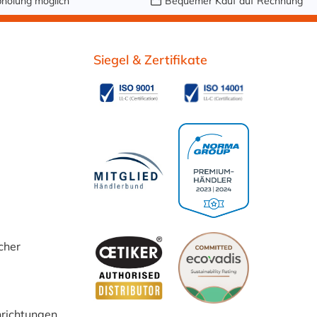
holung möglich
Bequemer Kauf auf Rechnung
Siegel & Zertifikate
cher
inrichtungen