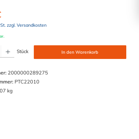
€
wSt. zzgl. Versandkosten
ar.
Gib den gewünschten Wert ein oder benutze die Schaltflächen um die Anzahl zu e
Stück
In den Warenkorb
er:
2000000289275
ummer:
PTC22010
07 kg