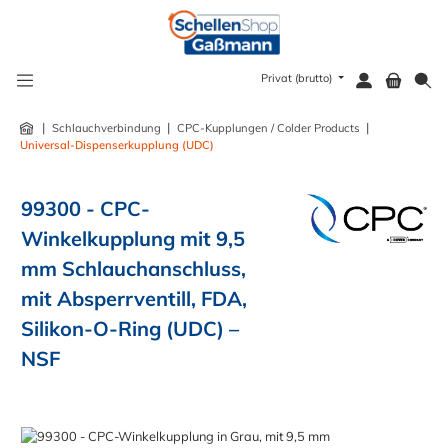
alt springen
Privat (brutto)
|
|
|
Schlauchverbindung
CPC-Kupplungen / Colder Products
Universal-Dispenserkupplung (UDC)
99300 - CPC-
Winkelkupplung mit 9,5
mm Schlauchanschluss,
mit Absperrventill, FDA,
Silikon-O-Ring (UDC) –
NSF
Bildergalerie überspringen