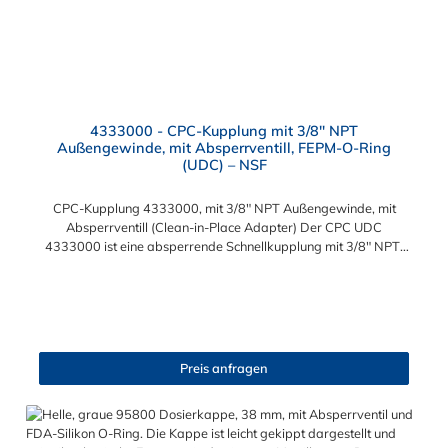
4333000 - CPC-Kupplung mit 3/8" NPT
Außengewinde, mit Absperrventill, FEPM-O-Ring
(UDC) – NSF
CPC-Kupplung 4333000, mit 3/8" NPT Außengewinde, mit
Absperrventill (Clean-in-Place Adapter) Der CPC UDC
4333000 ist eine absperrende Schnellkupplung mit 3/8" NPT-
Außengewinde, ausgestattet mit einem Flush-Face (non-spill)
Ventil und einem FEPM-O-Ring. Das Gehäuse besteht aus
Polypropylen und die Kupplung bietet tropffreie
Verbindungsfähigkeit bei Standardbedingungen. Eigenschaften
& Vorteile Valved / Flush-Face Ventil: kein Tropfen und minimiert
Leckage. 3/8" NPT-Außengewnde: passend zu 3/8"
Preis anfragen
Innengewinde nach amerik. Standard. Material Gehäuse:
Polypropylen, grau ausgeführt (molded grey). O-Ring Typ:
FEPM-EPDM (für gute chemische Beständigkeit). Free Floating
Montage: flexible Ausrichtung ohne starre Fixierung. Technische