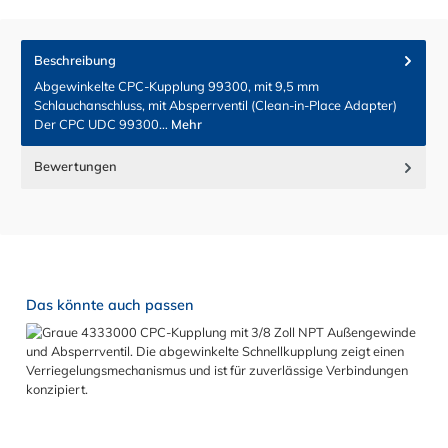
Beschreibung
Abgewinkelte CPC-Kupplung 99300, mit 9,5 mm
Schlauchanschluss, mit Absperrventil (Clean-in-Place Adapter)
Der CPC UDC 99300…
Mehr
Bewertungen
Produktgalerie überspringen
Das könnte auch passen