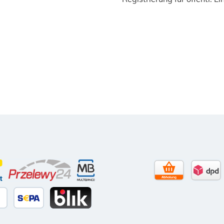
Tage Netto)
contact
Przelewy24
Multibanco
Selbstabholun
DPD 
itkarte
äter Bezahlen
SEPA Lastschrift
BLIK