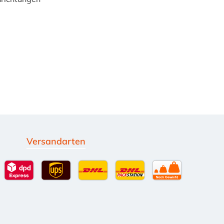
Versandarten
g
Standardversand
DPD Expressversand - 12 Uhr
UPS Standard International
DHL Standardversand
DHL-Versand an Packsta
per Spedition