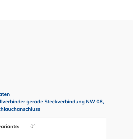
aten
lverbinder gerade Steckverbindung NW 08,
chlauchanschluss
ariante:
0°