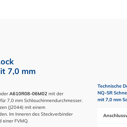
ock
it 7,0 mm
Technische D
NQ-SR Schnel
nder
A610R08-06M02
mit der
mit 7,0 mm S
für 7,0 mm Schlauchinnendurchmesser.
en (J2044) mit einem
n. Im Inneren des Steckverbinder
Anschlussv
nd einer FVMQ.