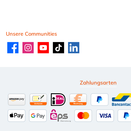
Unsere Communities
Facebook
Instagram
YouTube
TikTok
LinkedIn
Zahlungsarten
Amazon Pay
Vorkasse per Überweisung
iDEAL
Kauf auf Rechnung (10 
PayPal
Ban
Apple Pay
Google Pay
eps
Kredit- oder Deb
Sp