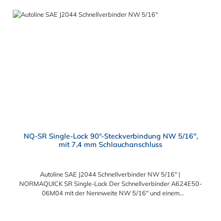
medienführenden Leitungen und lassen sich ohne Werkzeug
schnell montieren.
NQ-SR Single-Lock 90°-Steckverbindung NW 5/16",
mit 7,4 mm Schlauchanschluss
Autoline SAE J2044 Schnellverbinder NW 5/16" |
NORMAQUICK SR Single-Lock Der Schnellverbinder A624E50-
06M04 mit der Nennweite NW 5/16" und einem
Schlauchanschluss für 7,4 mm Schlauchinnendurchmesser.
Der A624E50-06M04 kann mit einem SAE-Stutzen (J2044) mit
einem Außendurchmesser von 7,89 mm verbunden werden. Im