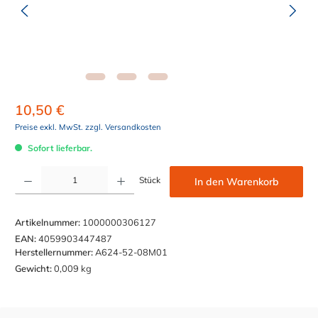
10,50 €
Preise exkl. MwSt. zzgl. Versandkosten
Sofort lieferbar.
Produkt Anzahl: Gib den gewünschten Wert ein oder benutze die Schaltflächen um die Anzahl z
Stück
In den Warenkorb
Artikelnummer:
1000000306127
EAN:
4059903447487
Herstellernummer:
A624-52-08M01
Gewicht:
0,009 kg