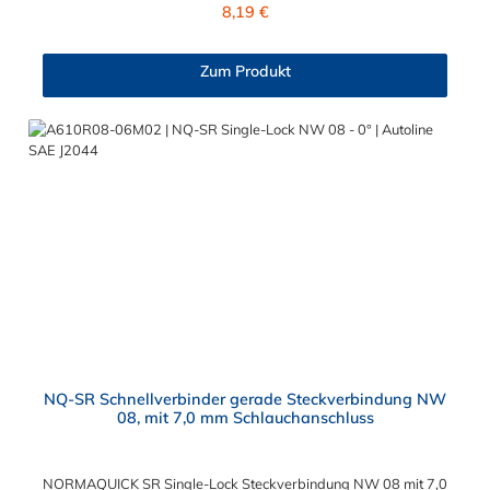
Regulärer Preis:
8,19 €
Inneren des Autoline SAE J2044 Schnellverbinder NW 5/16"
befinden sich zwei Dichtringe, hergestellt aus FKM und FVMQ.
Die Serie NORMAQUICK SR Single-Lock entspricht der
Zum Produkt
ehemaligen Produktreihe Parker Autoline.
NQ-SR Schnellverbinder gerade Steckverbindung NW
08, mit 7,0 mm Schlauchanschluss
NORMAQUICK SR Single-Lock Steckverbindung NW 08 mit 7,0