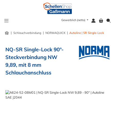
alt springen
Gewerblich (netto)
|
|
|
Schlauchverbindung
NORMAQUICK
Autoline | SR Single-Lock
NQ-SR Single-Lock 90°-
Steckverbindung NW
9,89, mit 8 mm
Schlauchanschluss
Bildergalerie überspringen