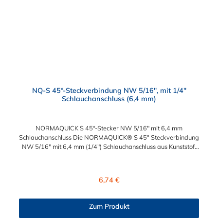
NQ-S 45°-Steckverbindung NW 5/16", mit 1/4"
Schlauchanschluss (6,4 mm)
NORMAQUICK S 45°-Stecker NW 5/16" mit 6,4 mm
Schlauchanschluss Die NORMAQUICK® S 45° Steckverbindung
NW 5/16" mit 6,4 mm (1/4") Schlauchanschluss aus Kunststoff
(Polyamid 6 und 12 mit einem Glasfaseranteil zwischen 20%
und 50%) erleichtert das An- und Ablegen der Kraftstoffleitung
sowie die Längenanpassung der Kraftstoffleitung. Die
Regulärer Preis:
6,74 €
Steckverbindung hat eine große Beständigkeit gegen
Betriebsdruck. Diese montagefreundlichen NORMAQUICK®
S 45° Steckverbindung NW 5/16" mit 6,4 mm (1/4")
Zum Produkt
Schlauchanschluss eignen sich ideal zum Anschluss von