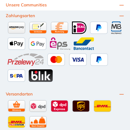
Unsere Communities
Zahlungsarten
Amazon Pay
Vorkasse per Überweisung
Kauf auf Rechnung (10 Tage Netto)
iDEAL
PayPal
Multiba
Apple Pay
Google Pay
eps
Bancontact
Przelewy24
Kredit- oder Debitkarte
Später Bezahlen
SEPA Lastschrift
BLIK
Versandarten
Selbstabholung
DPD Standardversand
DPD Expressversand - 12 Uhr
UPS Standard International
DHL Standardv