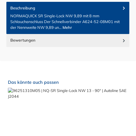
Beschreibung
NORMAQUICK SR Single-Lock NW 9,89 mit 8 mm
Schlauchanschluss Der Schnellverbinder A624-52-08M01 mit
der Nennweite NW 9,89 un…
Mehr
Bewertungen
Produktgalerie überspringen
Das könnte auch passen