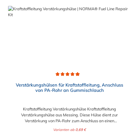
des Kraftstoffs getrennt werden. NORMAQUICK® S erleichtert
das An- und Ablegen der Kraftstoffleitung sowie die
Längenanpassung der Kraftstoffleitung. Die Steckverbindung
hat eine große Beständigkeit gegen Betriebsdruck.
NORMAQUICK® S verbindet sowohl Leitung mit Leitung, als
auch Leitung mit Aggregat.
Durchschnittliche Bewertung von 5 von 5 Sternen
Verstärkungshülsen für Kraftstoffleitung, Anschluss
von PA-Rohr an Gummischlauch
Kraftstoffleitung Verstärkungshülse Kraftstoffleitung
Verstärkungshülse aus Messing. Diese Hülse dient zur
Verstärkung von PA-Rohr zum Anschluss an einen
Kraftststoffschlauch aus Gummi. Abgerundete Kanten
Varianten ab
0,69 €
ermöglichen ein leichtes Aufschieben des Schlauches auf die
Kraftstoffleitung Verstärkungshülse. Die Wölbungen sorgen für