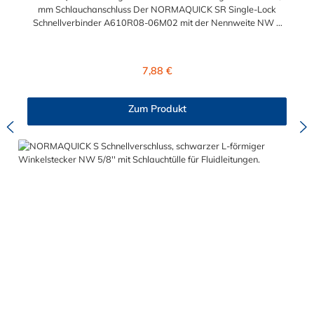
mm Schlauchanschluss Der NORMAQUICK SR Single-Lock
Schnellverbinder A610R08-06M02 mit der Nennweite NW 8
und einem Schlauchanschluss für 7,0 mm
Schlauchinnendurchmesser. Der A610R08-06M02 kann mit
einem SAE-Stutzen (J2044) mit einem Außendurchmesser von
Regulärer Preis:
7,88 €
8,0 mm verbunden werden. Im Inneren des Steckverbinder
befinden sich zwei Dichtringe, einer aus FKM und einer FVMQ.
Die Serie NORMAQUICK SR Single-Lock entspricht der
Zum Produkt
ehemaligen Produktreihe Parker Autoline.