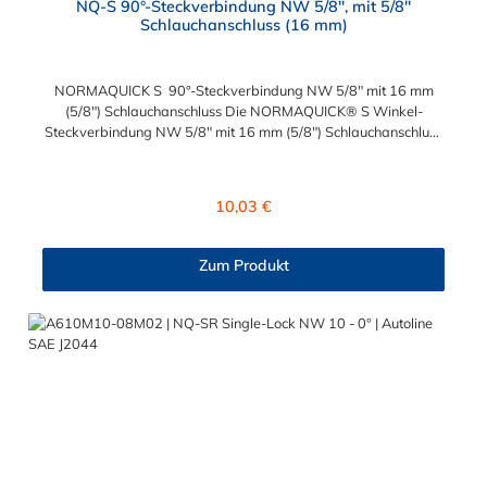
NQ-S 90°-Steckverbindung NW 5/8", mit 5/8"
Schlauchanschluss (16 mm)
NORMAQUICK S 90°-Steckverbindung NW 5/8" mit 16 mm
(5/8") Schlauchanschluss Die NORMAQUICK® S Winkel-
Steckverbindung NW 5/8" mit 16 mm (5/8") Schlauchanschluss
ist für den Einsatz in der Automobiltechnik konzipiert. Die
Steckverbindung besteht aus Kunststoff (Polyamid 6 und 12, mit
einem Glasfaseranteil zwischen 20 % und 50 %) und ist zum
Regulärer Preis:
10,03 €
Anschluss von medienführenden Leitungen geeignet.
NORMAQUICK® S 90°-Steckverbindung ist eine schnelle und
einfache Möglichkeit, Linien mit Linien sowie Linien mit Einheiten
Zum Produkt
zu verbinden. Es ist die perfekte Lösung für Kraftstoffleitungen,
Ölleitungen und mehr. Mit NORMAQUICK® können Sie Ihre
Leitung schnell und einfach, werkzeuglos mit einer anderen
Leitung oder einem Aggregat verbinden.