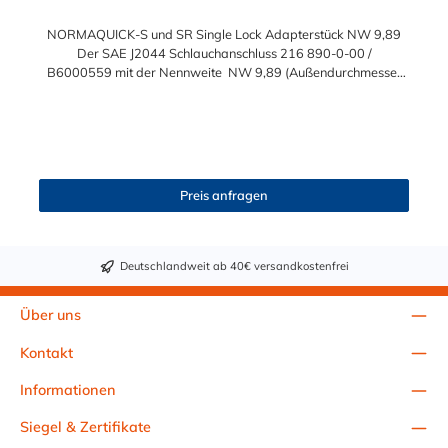
NORMAQUICK-S und SR Single Lock Adapterstück NW 9,89
Der SAE J2044 Schlauchanschluss 216 890-0-00 /
B6000559 mit der Nennweite NW 9,89 (Außendurchmesser
des SAE-Stutzen = 9,89mm) und einem Schlauchanschluss für
9,5 mm (3/8") Schlauchinnendurchmesser. Der SAE J2044
Schlauchanschluss kann mit einer weiblichen Steckverbindung
(SAE J2044) mit einer Nennweite NW 910 mm verbunden
werden. Sie können dieses Adapterstück mit Steckverbindern
NORMAQUICK-S und SR Single Lock in gleicher Nennweite
Preis anfragen
(NW 9,89) verbinden
Deutschlandweit ab 40€ versandkostenfrei
Über uns
Kontakt
Informationen
Siegel & Zertifikate