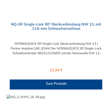
NQ-SR Single-Lock 90°-Steckverbindung NW 13, mit
12,6 mm Schlauchanschluss
NORMAQUICK SR Single-Lock Steckverbindung NW 13 |
Parker Autoline SAE J2044 Der NORMAQUICK SR Single-Lock
Schnellverbinder 96251310M05 mit der Nennweite NW 13
und einem Schlauchanschluss für 12,6 mm
Schlauchinnendurchmesser. Der 96251310M05 kann mit
einem SAE-Stutzen (J2044) mit einem Außendurchmesser von
Regulärer Preis:
11,34 €
13,0 mm verbunden werden. Im Inneren des Steckverbinder
Parker Autoline SAE J2044 befinden sich zwei Dichtringe aus
verschiedenen Materialien: FKM FVMQ Die Serie
Zum Produkt
NORMAQUICK SR Single-Lock entspricht der ehemaligen
Produktreihe Parker Autoline. Diese Parker Autoline SAE J2044
Steckverbindung hat einen Winkel von 90°.