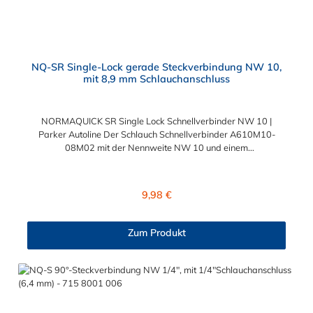
NQ-SR Single-Lock gerade Steckverbindung NW 10,
mit 8,9 mm Schlauchanschluss
NORMAQUICK SR Single Lock Schnellverbinder NW 10 |
Parker Autoline Der Schlauch Schnellverbinder A610M10-
08M02 mit der Nennweite NW 10 und einem
Schlauchanschluss für 8,9 mm Schlauchinnendurchmesser. Der
Schlauch Schnellverbinder A610M10-08M02 kann mit einem
SAE-Stutzen (J2044) mit einem Außendurchmesser von 10,0
Regulärer Preis:
9,98 €
mm verbunden werden. Im Inneren des Steckverbinder
befinden sich zwei Dichtringe, einer aus FKM und einer FVMQ.
Die Schlauch-Schnellverbinder der Serie NORMAQUICK SR
Zum Produkt
Single Lock entspricht der ehemaligen Produktreihe Parker
Autoline.