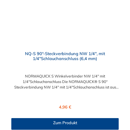
NQ-S 90°-Steckverbindung NW 1/4", mit
1/4"Schlauchanschluss (6,4 mm)
NORMAQUICK S Winkelverbinder NW 1/4" mit
1/4"Schlauchanschluss Die NORMAQUICK® S 90°
Steckverbindung NW 1/4" mit 1/4"Schlauchanschluss ist aus
robusten Kunststoff, bestehend aus Polyamid 6 und 12 mit
einem Glasfaseranteil zwischen 20% und 50%, hergestellt.
NORMAQUICK® S 90° Steckverbindung NW 1/4" mit
Regulärer Preis:
4,96 €
1/4"Schlauchanschluss ist eine patentierte Technologie, die den
Anschluss von Kraftstoffleitungen, Entlüftungsleitungen,
Ölkühlerleitungen und Vakuumsteuerleitungen ermöglicht. Diese
Zum Produkt
Verbindung ist reversibel und kann ohne vorheriges Ablassen