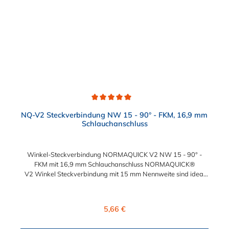
Durchschnittliche Bewertung von 5 von 5 Sternen
NQ-V2 Steckverbindung NW 15 - 90° - FKM, 16,9 mm
Schlauchanschluss
Winkel-Steckverbindung NORMAQUICK V2 NW 15 - 90° -
FKM mit 16,9 mm Schlauchanschluss NORMAQUICK®
V2 Winkel Steckverbindung mit 15 mm Nennweite sind ideal
zum Verbinden von medienführenden Leitungen in der
Automobiltechnik. Sie bestehen aus Kunststoff (Polyamid 6 mit
30 % Glasfaser oder Polyamid 12 mit 20 % Glasfaser) und
Regulärer Preis:
5,66 €
bieten vielfältige Möglichkeiten für unterschiedliche
Anschlussarten. Die Steckverbindung im 90° Winkel verbinden