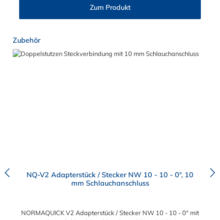
sowohl Leitung mit Leitung, als auch Leitung mit Aggregat:
Zum Produkt
Verbindung mit Kraftstoffleitungen Be- und Entlüftungsleitungen
Ölkühlerleitungen, Bremsunterdruckleitungen
Produktgalerie überspringen
Zubehör
NQ-V2 Adapterstück / Stecker NW 10 - 10 - 0°, 10
mm Schlauchanschluss
NORMAQUICK V2 Adapterstück / Stecker NW 10 - 10 - 0° mit