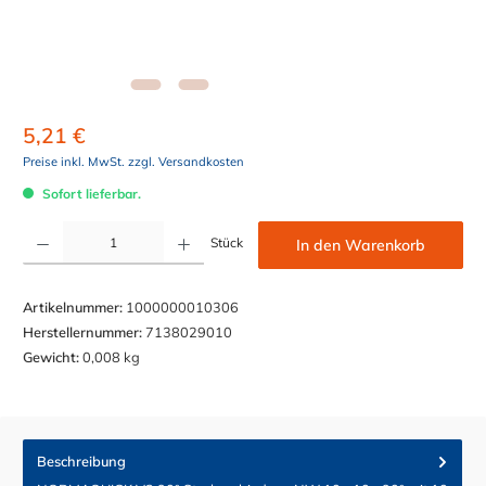
5,21 €
Preise inkl. MwSt. zzgl. Versandkosten
Sofort lieferbar.
Produkt Anzahl: Gib den gewünschten Wert ein oder benutze die Schaltflächen um die Anzahl z
Stück
In den Warenkorb
Artikelnummer:
1000000010306
Herstellernummer:
7138029010
Gewicht:
0,008 kg
Beschreibung