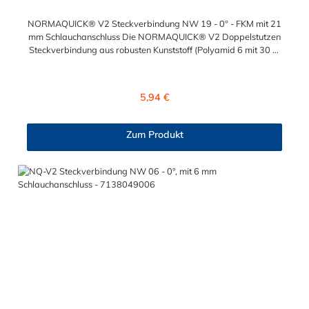
NORMAQUICK® V2 Steckverbindung NW 19 - 0° - FKM mit 21
mm Schlauchanschluss Die NORMAQUICK® V2 Doppelstutzen
Steckverbindung aus robusten Kunststoff (Polyamid 6 mit 30 %
Glasfaser bzw. Polyamid 12 mit 20 % Glasfaser) verbindet
medienführende Leitungen und Schläuche im Automobilbau und
Industrie. Die NORMAQUICK® V2 Doppelstutzen
Regulärer Preis:
5,94 €
Steckverbindung bietet folgende Verbindungsoptionen: Leitung
mit Leitung, als auch Leitung mit Aggregat Eine Verbindung mit
Kraftstoffleitungen, Be- und Entlüftungsleitungen,
Zum Produkt
Ölkühlerleitungen oder Bremsunterdruckleitungen ist mit dieser
Steckverbindung ebenfalls möglich.