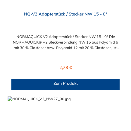
NQ-V2 Adapterstück / Stecker NW 15 - 0°
NORMAQUICK V2 Adapterstück / Stecker NW 15 - 0° Die
NORMAQUICK® V2 Steckverbindung NW 15 aus Polyamid 6
mit 30 % Glasfaser bzw. Polyamid 12 mit 20 % Glasfaser, ist
ideal zum sicheren Verbinden von medienführenden Leitungen
im Automobilbau. Mit dieser Steckverbindung werden sowohl
Leitung mit Leitung, als auch Leitung mit Aggregat verbunden.
Regulärer Preis:
2,78 €
Hier sehen Sie ein paar Verbindungsbeispiele für
die NORMAQUICK® V2 Steckverbindung NW 15: Verbindung
mit Kraftstoffleitungen Be- und Entlüftungsleitungen
Zum Produkt
Ölkühlerleitungen Bremsunterdruckleitungen