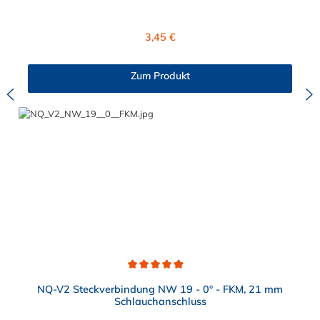
Polyamid 12 mit 20 % Glasfaser) ist ideal geeignet zum
Verbinden von medienführenden Leitungen im Automobil- und
Maschinenbau. Die NORMAQUICK® V2 Steckverbindung
Regulärer Preis:
3,45 €
verbinden sowohl Leitung mit Leitung als auch Leitung mit
Aggregat Beispielsweise eignet sich dieser Steckverbindung für
Kraftstoffleitungen, Be- und Entlüftungsleitungen,
Zum Produkt
Ölkühlerleitungen, Bremsunterdruckleitungen.
Durchschnittliche Bewertung von 5 von 5 Sternen
NQ-V2 Steckverbindung NW 19 - 0° - FKM, 21 mm
Schlauchanschluss