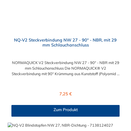
NQ-V2 Steckverbindung NW 27 - 90° - NBR, mit 29
mm Schlauchanschluss
NORMAQUICK V2 Steckverbindung NW 27 - 90° - NBR mit 29
mm Schlauchanschluss Die NORMAQUICK® V2
Steckverbindung mit 90° Krümmung aus Kunststoff (Polyamid 6
mit 30 % Glasfaser bzw. Polyamid 12 mit 20 % Glasfaser) ist
perfekt zum Verbinden von verschiedenen medienführenden
Leitungen im Automobilbau. Die Steckverbindung verbindet
Regulärer Preis:
7,25 €
sowohl Leitung mit Leitung, als auch Leitung mit Aggregat:
Verbindung mit Kraftstoffleitungen, Be- und
Entlüftungsleitungen, Ölkühlerleitungen,
Zum Produkt
Bremsunterdruckleitungen. Diese NORMAQUICK® V2
Steckverbindung hat eine 90° Neigung.