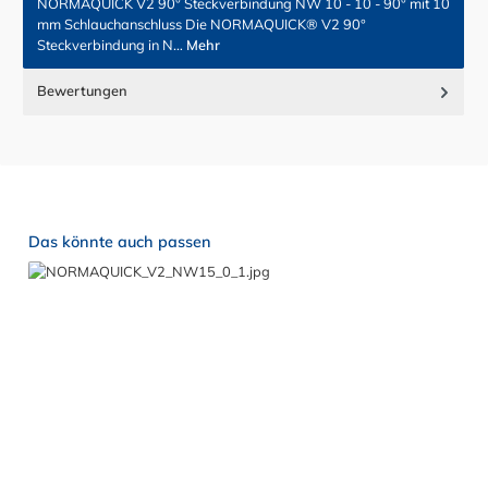
NORMAQUICK V2 90° Steckverbindung NW 10 - 10 - 90° mit 10
mm Schlauchanschluss Die NORMAQUICK® V2 90°
Steckverbindung in N…
Mehr
Bewertungen
Produktgalerie überspringen
Das könnte auch passen