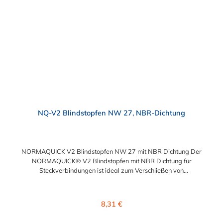
NQ-V2 Blindstopfen NW 27, NBR-Dichtung
NORMAQUICK V2 Blindstopfen NW 27 mit NBR Dichtung Der
NORMAQUICK® V2 Blindstopfen mit NBR Dichtung für
Steckverbindungen ist ideal zum Verschließen von
medienführenden Leitungen in der Automobiltechnik. Der
Blindstopfen mit NBR Dichtung besteht aus Kunststoff
(Polyamid 6 mit 30 % Glasfaser oder Polyamid 12 mit 20 %
Regulärer Preis:
8,31 €
Glasfaser) und bietet vielfältige Möglichkeiten für
unterschiedliche Steckverbindungen. Der Blindstopfen mit NBR