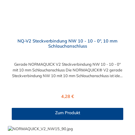
NQ-V2 Steckverbindung NW 10 - 10 - 0°, 10 mm
Schlauchanschluss
Gerade NORMAQUICK V2 Steckverbindung NW 10 - 10 - 0°
mit 10 mm Schlauchanschluss Die NORMAQUICK® V2 gerade
Steckverbindung NW 10 mit 10 mm Schlauchanschluss ist ideal
zum Verbinden von medienführenden Leitungen in der
Automobiltechnik. Diese Steckverbindung mit
Schlauchanschluss besteht aus Kunststoff (Polyamid 6 mit 30 %
Regulärer Preis:
4,28 €
Glasfaser oder Polyamid 12 mit 20 % Glasfaser) und bieten
vielfältige Möglichkeiten für unterschiedliche Anschlussarten,
ideal zum Verbinden von medienführenden Leitungen im
Zum Produkt
Automobilbau. Die Steckverbindung verbindet sowohl Leitung
mit Leitung, als auch Leitung mit Aggregat: Verbindung mit
Kraftstoffleitungen Be- und Entlüftungsleitungen
Ölkühlerleitungen Bremsunterdruckleitungen