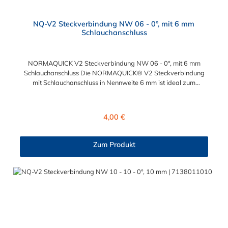
NQ-V2 Steckverbindung NW 06 - 0°, mit 6 mm
Schlauchanschluss
NORMAQUICK V2 Steckverbindung NW 06 - 0°, mit 6 mm
Schlauchanschluss Die NORMAQUICK® V2 Steckverbindung
mit Schlauchanschluss in Nennweite 6 mm ist ideal zum
Verbinden von medienführenden Leitungen in der
Automobiltechnik. Sie bestehen aus Kunststoff (Polyamid 6 mit
30 % Glasfaser oder Polyamid 12 mit 20 % Glasfaser) und
Regulärer Preis:
4,00 €
bieten vielfältige Möglichkeiten für unterschiedliche
Anschlussarten. Die Steckverbindung mit Schlauchanschluss in
Nennweite 6 verbinden sowohl Leitung mit Leitung, als auch
Zum Produkt
Leitung mit Aggregat: Verbindung mit Kraftstoffleitungen Be-
und Entlüftungsleitungen Ölkühlerleitungen
Bremsunterdruckleitungen