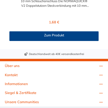
10 mm Schlauchanschluss Die NORMAQUICK®
V2 Doppelstutzen Steckverbindung mit 10 mm
Schlauchanschluss besteht aus Kunststoff (Polyamid 6 mit 30 %
Glasfaser bzw. Polyamid 12 mit 20 % Glasfaser) und ist zum
Verbinden von medienführenden Leitungen im Automobilbau
Regulärer Preis:
1,68 €
entwickelt. Die Doppelstutzen Steckverbindung mit 10 mm
Schlauchanschluss verbinden sowohl Leitung mit Leitung, als
auch Leitung mit Aggregat: Verbindung mit Kraftstoffleitungen
Zum Produkt
Be- und Entlüftungsleitungen Ölkühlerleitungen
Bremsunterdruckleitungen
Deutschlandweit ab 40€ versandkostenfrei
Über uns
Kontakt
Informationen
Siegel & Zertifikate
Unsere Communities