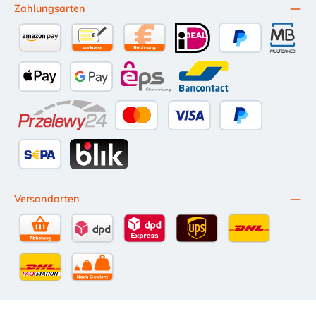
Zahlungsarten
Amazon Pay
Vorkasse per Überweisung
Kauf auf Rechnung (10 Tage Netto)
iDEAL
PayPal
Multiba
Apple Pay
Google Pay
eps
Bancontact
Przelewy24
Kredit- oder Debitkarte
Später Bezahlen
SEPA Lastschrift
BLIK
Versandarten
Selbstabholung
DPD Standardversand
DPD Expressversand - 12 Uhr
UPS Standard International
DHL Standardv
DHL-Versand an Packstation
per Spedition