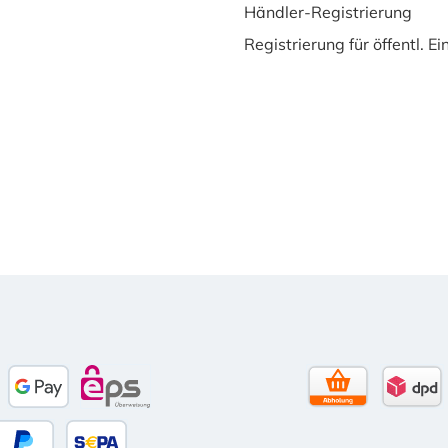
Händler-Registrierung
Registrierung für öffentl. E
to)
e Pay
Google Pay
eps
Selbstabholun
DPD 