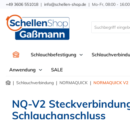
+49 3606 551018
|
info@schellen-shop.de
| Mo-Fr, 08:00 - 16:00
springen
Zur Hauptnavigation springen
Schlauchbefestigung
Schlauchverbind
Anwendung
SALE
|
|
|
Schlauchverbindung
NORMAQUICK
NORMAQUICK V2
NQ-V2 Steckverbindung
Schlauchanschluss