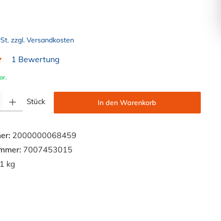
wSt. zzgl. Versandkosten
1 Bewertung
liche Bewertung von 5 von 5 Sternen
ar.
Gib den gewünschten Wert ein oder benutze die Schaltflächen um die Anzahl zu e
Stück
In den Warenkorb
er:
2000000068459
ummer:
7007453015
1 kg