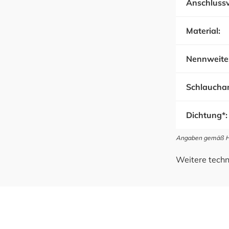
Anschlussv
Material:
Nennweite
Schlauchan
Dichtung*:
Angaben gemäß Her
Weitere techn