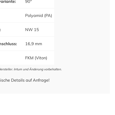
ariante:
90°
Polyamid (PA)
:
NW 15
schluss:
16,9 mm
FKM (Viton)
steller. Irrtum und Änderung vorbehalten.
ische Details auf Anfrage!