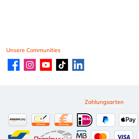
Unsere Communities
Facebook
Instagram
YouTube
TikTok
LinkedIn
Zahlungsarten
Amazon Pay
Vorkasse per Überweisung
Kauf auf Rechnung (10 Tage Net
iDEAL
PayPal
Appl