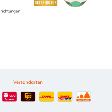
inrichtungen
Versandarten
g
Standardversand
DPD Expressversand - 12 Uhr
UPS Standard International
DHL Standardversand
DHL-Versand an Packsta
per Spedition