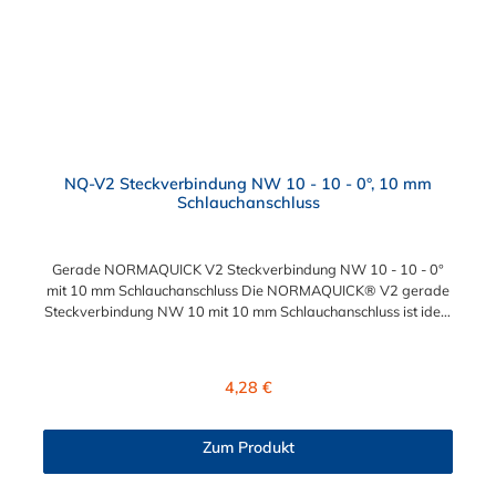
NQ-V2 Steckverbindung NW 10 - 10 - 0°, 10 mm
Schlauchanschluss
Gerade NORMAQUICK V2 Steckverbindung NW 10 - 10 - 0°
mit 10 mm Schlauchanschluss Die NORMAQUICK® V2 gerade
Steckverbindung NW 10 mit 10 mm Schlauchanschluss ist ideal
zum Verbinden von medienführenden Leitungen in der
Automobiltechnik. Diese Steckverbindung mit
Schlauchanschluss besteht aus Kunststoff (Polyamid 6 mit 30 %
Regulärer Preis:
4,28 €
Glasfaser oder Polyamid 12 mit 20 % Glasfaser) und bieten
vielfältige Möglichkeiten für unterschiedliche Anschlussarten,
ideal zum Verbinden von medienführenden Leitungen im
Zum Produkt
Automobilbau. Die Steckverbindung verbindet sowohl Leitung
mit Leitung, als auch Leitung mit Aggregat: Verbindung mit