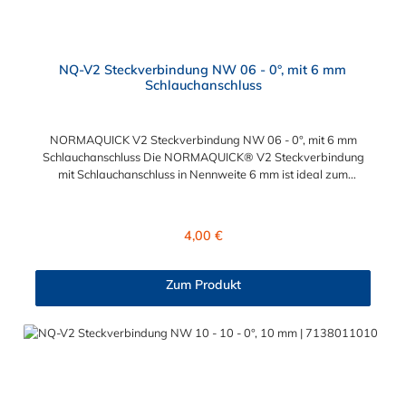
NQ-V2 Steckverbindung NW 06 - 0°, mit 6 mm
Schlauchanschluss
NORMAQUICK V2 Steckverbindung NW 06 - 0°, mit 6 mm
Schlauchanschluss Die NORMAQUICK® V2 Steckverbindung
mit Schlauchanschluss in Nennweite 6 mm ist ideal zum
Verbinden von medienführenden Leitungen in der
Automobiltechnik. Sie bestehen aus Kunststoff (Polyamid 6 mit
30 % Glasfaser oder Polyamid 12 mit 20 % Glasfaser) und
Regulärer Preis:
4,00 €
bieten vielfältige Möglichkeiten für unterschiedliche
Anschlussarten. Die Steckverbindung mit Schlauchanschluss in
Nennweite 6 verbinden sowohl Leitung mit Leitung, als auch
Zum Produkt
Leitung mit Aggregat: Verbindung mit Kraftstoffleitungen Be-
und Entlüftungsleitungen Ölkühlerleitungen
Bremsunterdruckleitungen