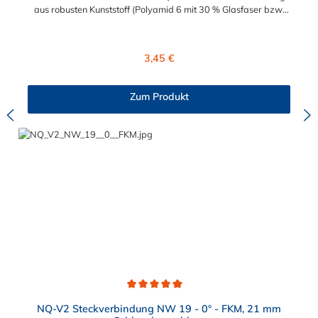
aus robusten Kunststoff (Polyamid 6 mit 30 % Glasfaser bzw.
Polyamid 12 mit 20 % Glasfaser) ist ideal geeignet zum
Verbinden von medienführenden Leitungen im Automobil- und
Maschinenbau. Die NORMAQUICK® V2 Steckverbindung
Regulärer Preis:
3,45 €
verbinden sowohl Leitung mit Leitung als auch Leitung mit
Aggregat Beispielsweise eignet sich dieser Steckverbindung für
Kraftstoffleitungen, Be- und Entlüftungsleitungen,
Zum Produkt
Ölkühlerleitungen, Bremsunterdruckleitungen.
Durchschnittliche Bewertung von 5 von 5 Sternen
NQ-V2 Steckverbindung NW 19 - 0° - FKM, 21 mm