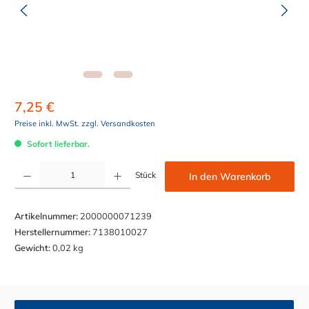
7,25 €
Preise inkl. MwSt. zzgl. Versandkosten
Sofort lieferbar.
Produkt Anzahl: Gib den gewünschten Wert ein oder benutze die Schaltflächen um die Anzahl z
Stück
In den Warenkorb
Artikelnummer:
2000000071239
Herstellernummer:
7138010027
Gewicht:
0,02 kg