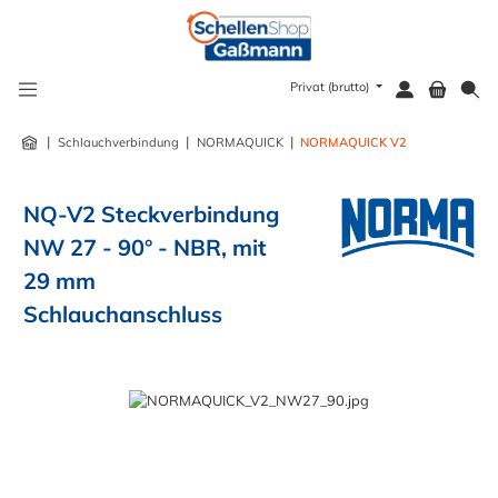
alt springen
Privat (brutto)
|
|
|
Schlauchverbindung
NORMAQUICK
NORMAQUICK V2
NQ-V2 Steckverbindung
NW 27 - 90° - NBR, mit
29 mm
Schlauchanschluss
Bildergalerie überspringen