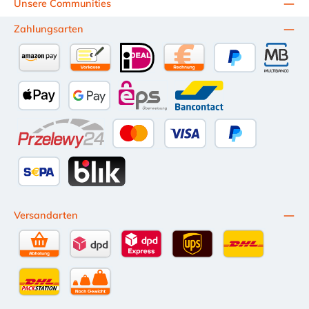
Unsere Communities
Zahlungsarten
Amazon Pay
Vorkasse per Überweisung
iDEAL
Kauf auf Rechnung (10 Tage Ne
PayPal
Multiba
Apple Pay
Google Pay
eps
Bancontact
Przelewy24
Kredit- oder Debitkarte
Später Bezahlen
SEPA Lastschrift
BLIK
Versandarten
Selbstabholung
DPD Standardversand
DPD Expressversand - 12 Uhr
UPS Standard International
DHL Standardv
DHL-Versand an Packstation
per Spedition