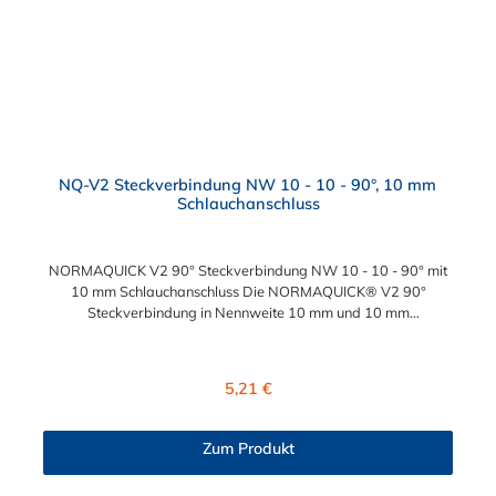
NQ-V2 Steckverbindung NW 10 - 10 - 90°, 10 mm
Schlauchanschluss
NORMAQUICK V2 90° Steckverbindung NW 10 - 10 - 90° mit
10 mm Schlauchanschluss Die NORMAQUICK® V2 90°
Steckverbindung in Nennweite 10 mm und 10 mm
Schlauchanschluss ist ideal zum Verbinden von
medienführenden Leitungen in der Automobiltechnik. Die
Steckverbindung mit 10 mm Schlauchanschluss besteht aus
Regulärer Preis:
5,21 €
Kunststoff (Polyamid 6 mit 30 % Glasfaser oder Polyamid 12
mit 20 % Glasfaser) und bietet vielfältige Möglichkeiten für
unterschiedliche Anschlussarten, ideal zum Verbinden von
Zum Produkt
medienführenden Leitungen im Automobilbau. Die
Steckverbindung mit 10 mm Schlauchanschluss verbindet