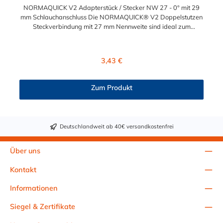
NORMAQUICK V2 Adapterstück / Stecker NW 27 - 0° mit 29
mm Schlauchanschluss Die NORMAQUICK® V2 Doppelstutzen
Steckverbindung mit 27 mm Nennweite sind ideal zum
Verbinden von medienführenden Leitungen in der
Automobiltechnik. Die Doppelstutzen Steckverbindungen
bestehen aus Kunststoff (Polyamid 6 mit 30 % Glasfaser oder
Regulärer Preis:
3,43 €
Polyamid 12 mit 20 % Glasfaser) und bieten vielfältige
Möglichkeiten für unterschiedliche Anschlussarten und sind
ideal zum Verbinden von medienführenden Leitungen im
Zum Produkt
Automobilbau. Die Doppelstutzen Steckverbindung mit 27 mm
Nennweite verbinden sowohl Leitung mit Leitung, als auch
Leitung mit Aggregat: Verbindung mit Kraftstoffleitungen Be-
und Entlüftungsleitungen Ölkühlerleitungen
Deutschlandweit ab 40€ versandkostenfrei
Bremsunterdruckleitungen
Über uns
Kontakt
Informationen
Siegel & Zertifikate