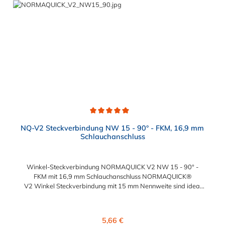
Kraftstoffleitungen Be- und Entlüftungsleitungen
Ölkühlerleitungen Bremsunterdruckleitungen
Durchschnittliche Bewertung von 5 von 5 Sternen
NQ-V2 Steckverbindung NW 15 - 90° - FKM, 16,9 mm
Schlauchanschluss
Winkel-Steckverbindung NORMAQUICK V2 NW 15 - 90° -
FKM mit 16,9 mm Schlauchanschluss NORMAQUICK®
V2 Winkel Steckverbindung mit 15 mm Nennweite sind ideal
zum Verbinden von medienführenden Leitungen in der
Automobiltechnik. Sie bestehen aus Kunststoff (Polyamid 6 mit
30 % Glasfaser oder Polyamid 12 mit 20 % Glasfaser) und
Regulärer Preis:
5,66 €
bieten vielfältige Möglichkeiten für unterschiedliche