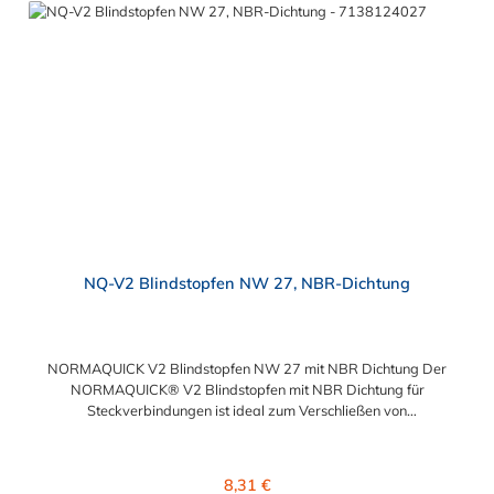
sowohl Leitung mit Leitung, als auch Leitung mit Aggregat:
Verbindung mit Kraftstoffleitungen Be- und Entlüftungsleitungen
Ölkühlerleitungen Bremsunterdruckleitungen
NQ-V2 Blindstopfen NW 27, NBR-Dichtung
NORMAQUICK V2 Blindstopfen NW 27 mit NBR Dichtung Der
NORMAQUICK® V2 Blindstopfen mit NBR Dichtung für
Steckverbindungen ist ideal zum Verschließen von
medienführenden Leitungen in der Automobiltechnik. Der
Blindstopfen mit NBR Dichtung besteht aus Kunststoff
(Polyamid 6 mit 30 % Glasfaser oder Polyamid 12 mit 20 %
Regulärer Preis:
8,31 €
Glasfaser) und bietet vielfältige Möglichkeiten für