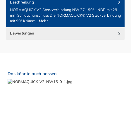
Beschreibung
NORMAQUICK V2 Steckverbindung NW 27 - 90° - NBR mit 29
mm Schlauchanschluss Die NORMAQUICK® V2 Steckverbindung
mit 90° Krümm…
Mehr
Bewertungen
Produktgalerie überspringen
Das könnte auch passen