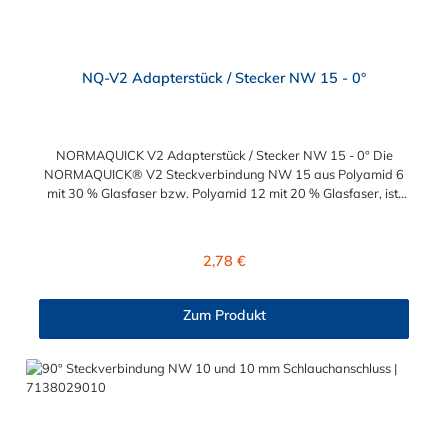
NQ-V2 Adapterstück / Stecker NW 15 - 0°
NORMAQUICK V2 Adapterstück / Stecker NW 15 - 0° Die
NORMAQUICK® V2 Steckverbindung NW 15 aus Polyamid 6
mit 30 % Glasfaser bzw. Polyamid 12 mit 20 % Glasfaser, ist
ideal zum sicheren Verbinden von medienführenden Leitungen
im Automobilbau. Mit dieser Steckverbindung werden sowohl
Leitung mit Leitung, als auch Leitung mit Aggregat verbunden.
Regulärer Preis:
2,78 €
Hier sehen Sie ein paar Verbindungsbeispiele für
die NORMAQUICK® V2 Steckverbindung NW 15: Verbindung
mit Kraftstoffleitungen Be- und Entlüftungsleitungen
Zum Produkt
Ölkühlerleitungen Bremsunterdruckleitungen