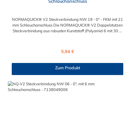
Schlauchanschluss
NORMAQUICK® V2 Steckverbindung NW 19 - 0° - FKM mit 21
mm Schlauchanschluss Die NORMAQUICK® V2 Doppelstutzen
Steckverbindung aus robusten Kunststoff (Polyamid 6 mit 30 %
Glasfaser bzw. Polyamid 12 mit 20 % Glasfaser) verbindet
medienführende Leitungen und Schläuche im Automobilbau und
Industrie. Die NORMAQUICK® V2 Doppelstutzen
Regulärer Preis:
5,94 €
Steckverbindung bietet folgende Verbindungsoptionen: Leitung
mit Leitung, als auch Leitung mit Aggregat Eine Verbindung mit
Kraftstoffleitungen, Be- und Entlüftungsleitungen,
Zum Produkt
Ölkühlerleitungen oder Bremsunterdruckleitungen ist mit dieser
Steckverbindung ebenfalls möglich.