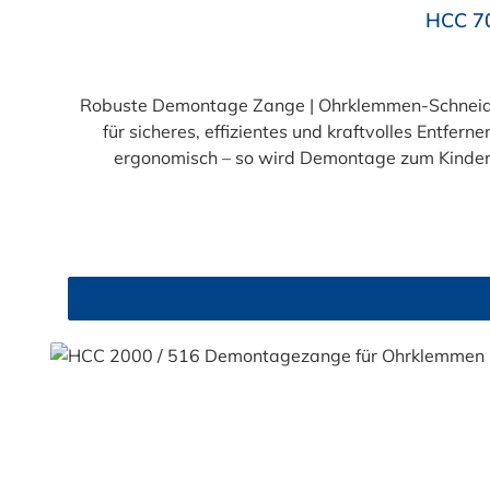
HCC 7
Robuste Demontage Zange | Ohrklemmen-Schneide
für sicheres, effizientes und kraftvolles Entfer
ergonomisch – so wird Demontage zum Kinderspiel Extrem widerstandsfähig: Ideal für das Entfernen von Edelstahl- und Stahlklemmen b
Compound-Mechanik: Hohe Kraftübersetzung bei minimalem Kraf
orangefarbene Griffe sorgen für Komfort, Kontrolle und klare Unterscheidun
vereint Mit ihrer langlebigen Konstruktion und der effizienten Kraftübertragung ist diese Handzange die ideale Wahl für alle, die regelmäßig mit Ohrklemmen
arbeiten. Egal ob in der Kfz-Werkstatt, im Masch
und sicher. Jetzt bestellen und clever demontieren – Ihre neue Lieblingszange wartet! Warten 
für Ohrklemmen noch