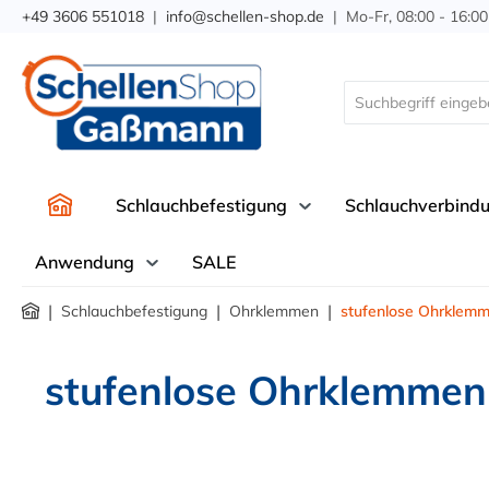
+49 3606 551018
|
info@schellen-shop.de
| Mo-Fr, 08:00 - 16:00
springen
Zur Hauptnavigation springen
Schlauchbefestigung
Schlauchverbind
Anwendung
SALE
|
|
|
Schlauchbefestigung
Ohrklemmen
stufenlose Ohrklem
stufenlose Ohrklemmen