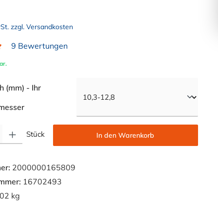
wSt. zzgl. Versandkosten
9 Bewertungen
liche Bewertung von 5 von 5 Sternen
ar.
 (mm) - Ihr
auswählen
messer
Gib den gewünschten Wert ein oder benutze die Schaltflächen um die Anzahl zu e
Stück
In den Warenkorb
er:
2000000165809
ummer:
16702493
02 kg