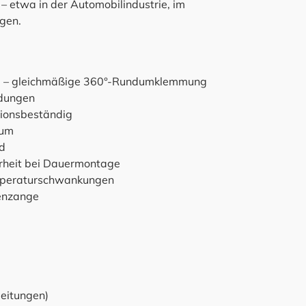
etwa in der Automobilindustrie, im
gen.
 – gleichmäßige 360°-Rundumklemmung
ndungen
osionsbeständig
aum
d
rheit bei Dauermontage
emperaturschwankungen
enzange
leitungen)