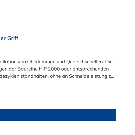
r Griff
lation von Ohrklemmen und Quetschschellen. Die
ngen der Baureihe HIP 2000 oder entsprechenden
idezyklen standhalten, ohne an Schneideleistung zu
 aus massivem Metall für eine lange Standzeit mit
ffe unterscheiden Hand Deinstallationszangen von
das Risiko einer Verletzung durch Überlastung.