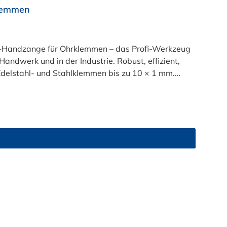
lemmen
-Handzange für Ohrklemmen – das Profi-Werkzeug
Handwerk und in der Industrie. Robust, effizient,
gn: Rutschfeste,
 Ihre Hände und macht jede Demontage kontrolliert
bei jeder Anwendung.