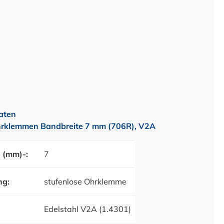
aten
hrklemmen Bandbreite 7 mm (706R), V2A
 (mm)-:
7
ng:
stufenlose Ohrklemme
Edelstahl V2A (1.4301)