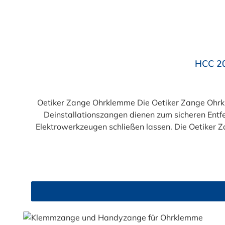
Durchschnittliche Bewertung von 5 von 5 Sternen
HCC 20
Oetiker Zange Ohrklemme Die Oetiker Zange Ohr
Deinstallationszangen dienen zum sicheren Ent
Elektrowerkzeugen schließen lassen. Die Oetiker Z
verlieren, und das bei minimaler praktischer Sch
strukturierten Griffen für sicheren Halt. AUSSC
Handzangen. Die hohe mechanische Kraftverstär