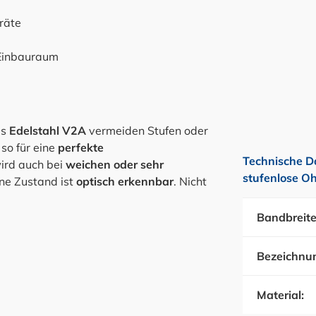
räte
 Einbauraum
us
Edelstahl V2A
vermeiden Stufen oder
so für eine
perfekte
Technische D
wird auch bei
weichen oder sehr
stufenlose O
ene Zustand ist
optisch erkennbar
. Nicht
Bandbreite
Bezeichnu
Material: