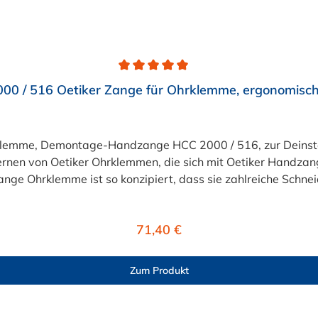
00 / 516 Oetiker Zange für Ohrklemme, ergonomische
klemme, Demontage-Handzange HCC 2000 / 516, zur Deinstal
fernen von Oetiker Ohrklemmen, die sich mit Oetiker Handza
ange Ohrklemme ist so konzipiert, dass sie zahlreiche Schne
nittkraft. Die Oetiker Zange Ohrklemme ist eine Konstruktion
HLIESSLICH ZUM ENTFERNEN VON KLEMMEN. Orangefarbene Gri
Regulärer Preis:
71,40 €
kung erleichtert das Schneiden von Klemmen und reduziert 
Zum Produkt