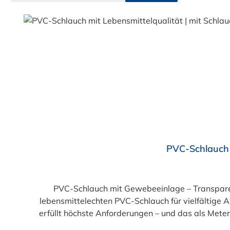
Produktgalerie überspringen
Durchschnittliche Bewertung von 4.5 von 5 Sternen
PVC-Schlauch 
PVC-Schlauch mit Gewebeeinlage – Transparent, flexibel, 
lebensmittelechten PVC-Schlauch für vielfältige
erfüllt höchste Anforderungen – und das als Mete
einer Innenseele und Außendecke aus PVC sowie ein