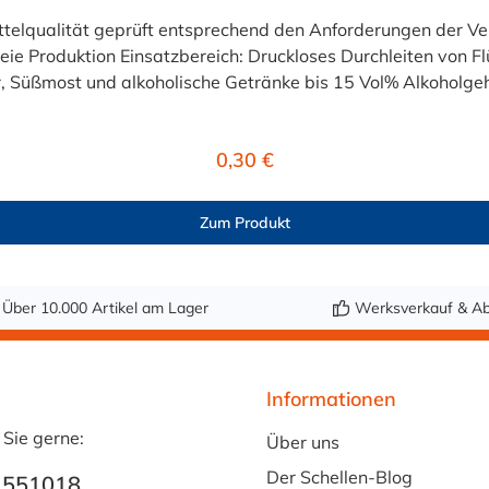
eiten von Flüssigkeiten und Gasen wie Wasser, Trinkwasser,
 Süßmost und alkoholische Getränke bis 15 Vol% Alkoholgehal
lten +40°C nicht überschreiten. Eine Geschmacksprobe ist r
r ist der Schlauch vor dem Ersteinsatz unbedingt sorgfältig 
Regulärer Preis:
0,30 €
Zum Produkt
Über 10.000 Artikel am Lager
Werksverkauf & Ab
Informationen
 Sie gerne:
Über uns
Der Schellen-Blog
 551018