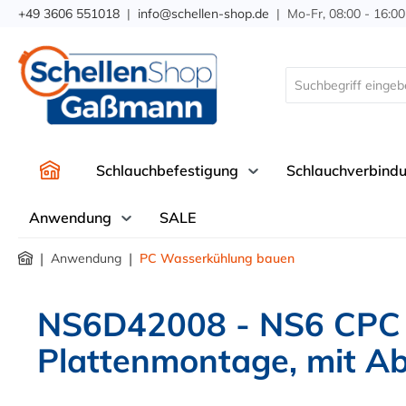
+49 3606 551018
|
info@schellen-shop.de
| Mo-Fr, 08:00 - 16:00
springen
Zur Hauptnavigation springen
Schlauchbefestigung
Schlauchverbind
Anwendung
SALE
|
|
Anwendung
PC Wasserkühlung bauen
NS6D42008 - NS6 CPC S
Plattenmontage, mit Ab