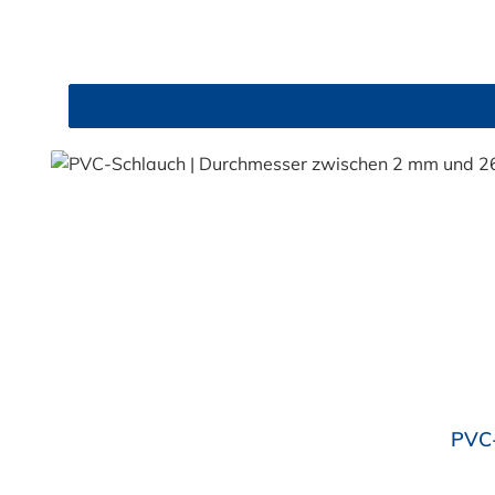
und leuchtgrünen Variante ist er zusätzlich lebe
erfüllt darüber hinaus KTW-C sowie FDA 175.300. Verfügbare Schlauchinnendurchmesser: 4 mm 6 mm 9 mm 13 mm 16 mm 19 mm 25 mm Für Wasser, Getränk
& mehr – sicher und zuverlässig Der Schlauch 
Fruchtsaft, Limonade, Mineralwasser, Süßmost und al
Getränken sollte +40 °C nicht überschritten werd
Trinkwasser ist eine gründliche Reinigung des Sch
Sicherheit und Qualität. Bestellen Sie den lebe
Durchschnittliche Bewertung von 4.7 von 5 Sternen
PVC-