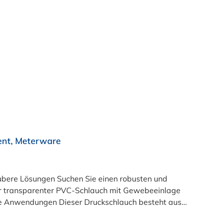
ent, Meterware
e einen robusten und
ser transparenter PVC-Schlauch mit Gewebeeinlage
ible Anwendungen Dieser Druckschlauch besteht aus
üft und LABS-frei produziert. In der transparenten