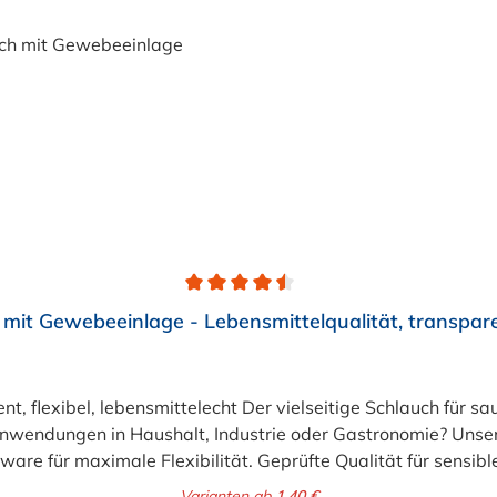
mit Gewebeeinlage - Lebensmittelqualität, transpar
lebensmittelecht Der vielseitige Schlauch für saubere Lösungen Suchen Si
 Anwendungen in Haushalt, Industrie oder Gastronomie? Un
rware für maximale Flexibilität. Geprüfte Qualität für sens
er stabilisierenden Textil-Gewebeeinlage. Er wird TÜV-gepr
Varianten ab
1,40 €