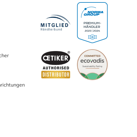
cher
inrichtungen