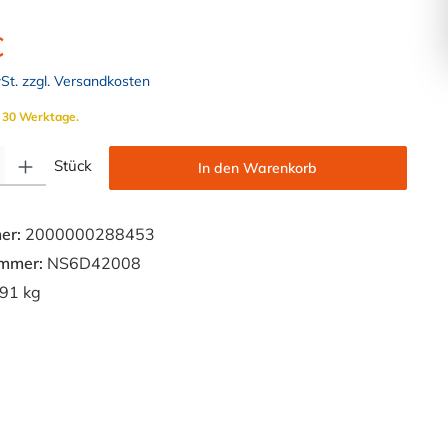
€
wSt. zzgl. Versandkosten
. 30 Werktage.
Gib den gewünschten Wert ein oder benutze die Schaltflächen um die Anzahl zu e
Stück
In den Warenkorb
er:
2000000288453
ummer:
NS6D42008
91 kg