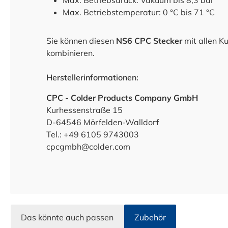
Max. Betriebsdruck: Vakuum bis 8,3 bar
Max. Betriebstemperatur: 0 °C bis 71 °C
Sie können diesen
NS6 CPC Stecker
mit allen K
kombinieren.
Herstellerinformationen:
CPC - Colder Products Company GmbH
Kurhessenstraße 15
D-64546 Mörfelden-Walldorf
Tel.: +49 6105 9743003
cpcgmbh@colder.com
Das könnte auch passen
Zubehör