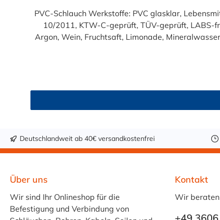
PVC-Schlauch Werkstoffe: PVC glasklar, Lebensmittelqualität geprüft entsprechend den Anforderungen der Verordnung (EG) 1935/2004 und der Verordnung (EU)
10/2011, KTW-C-geprüft, TÜV-geprüft, LABS-freie Produktion Einsatzbereich: Druckloses Durchl
Argon, Wein, Fruchtsaft, Limonade, Mineralwasser,
Produkte!). Die durchfließenden Lebensmittel sol
Trinkwasse
Deutschlandweit ab 40€ versandkostenfrei
Über uns
Kontakt
Wir sind Ihr Onlineshop für die
Wir beraten
Befestigung und Verbindung von
+49 3606