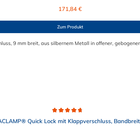
Regulärer Preis:
171,84 €
Zum Produkt
LAMP® Quick Lock mit Klappverschluss, Bandbrei