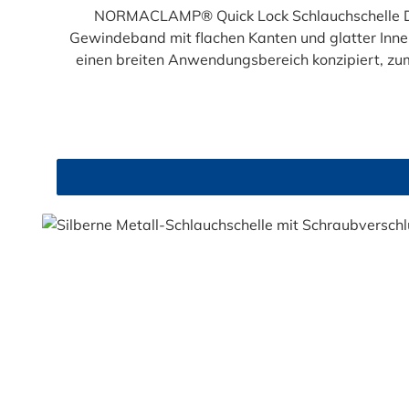
NORMACLAMP® Quick Lock Schlauchschelle Di
Gewindeband mit flachen Kanten und glatter Innen
einen breiten Anwendungsbereich konzipiert, zu
Spannbereich die Lagerhaltung verschiedener S
Schlauchschelle ist von 25 mm bis maximal 525 mm möglich. Anwendung: Wasserwirtschaft Klimatechnik Bau S
die Montage