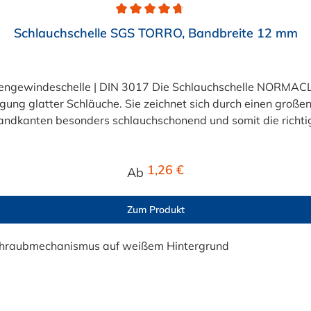
Schlauchschelle SGS TORRO, Bandbreite 12 mm
gewindeschelle | DIN 3017 Die Schlauchschelle NORMACLAM
ung glatter Schläuche. Sie zeichnet sich durch einen großen
dkanten besonders schlauchschonend und somit die richtig
 nach DIN 3017 Teil 1 Form A ist in Abstufungen bis zu ei
Regulärer Preis:
1,26 €
Ab
Zum Produkt