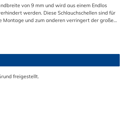
dbreite von 9 mm und wird aus einem Endlos
erhindert werden. Diese Schlauchschellen sind für
ie Montage und zum anderen verringert der große
m. Der Spannbereich der NORMACLAMP® Quick Lock
Spannbereich