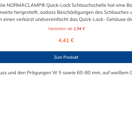
e NORMACLAMP® Quick-Lock Schlauchschelle hat eine Ban
seite hergestellt, sodass Beschädigungen des Schlauches v
m einen verkürzt undvereinfacht das Quick-Lock- Gehäuse d
chellenabmessungen. Banddicke 0,6 mm bei Bandbreite 9 m
Varianten ab
1,94 €
anitär Vorteile: Quick-Lock-Verschluss erleichtert
Regulärer Preis:
4,41 €
 sichere Verbindung mit dem Schlauch Flexibilität großer 
Zum Produkt