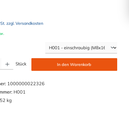
wSt. zzgl. Versandkosten
ar.
auswählen
Gib den gewünschten Wert ein oder benutze die Schaltflächen um die Anzahl zu e
Stück
In den Warenkorb
er:
1000000022326
ummer:
H001
52 kg