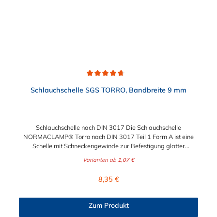
Durchschnittliche Bewertung von 4.7 von 5 Sternen
Schlauchschelle SGS TORRO, Bandbreite 9 mm
Schlauchschelle nach DIN 3017 Die Schlauchschelle
NORMACLAMP® Torro nach DIN 3017 Teil 1 Form A ist eine
Schelle mit Schneckengewinde zur Befestigung glatter
Schläuche. Sie zeichnet sich durch einen großen Spannbereich
Varianten ab
1,07 €
aus, ist einfach montierbar, wiederverwendbar und durch ihre
abgerundeten Bandkanten besonders schlauchschonend und
Regulärer Preis:
8,35 €
somit die richtige Wahl für Schlauchverbindungen jeglicher Art.
Der Spannbereich der Schlauchschelle nach DIN 3017 ist bis
210 mm in verschiedenen Abstufungen frei wählbar.
Zum Produkt