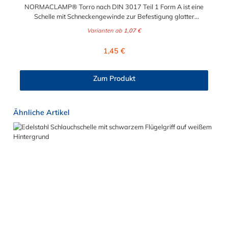
NORMACLAMP® Torro nach DIN 3017 Teil 1 Form A ist eine
Schelle mit Schneckengewinde zur Befestigung glatter
Schläuche. Sie zeichnet sich durch einen großen Spannbereich
Varianten ab
1,07 €
aus, ist einfach montierbar, wiederverwendbar und durch ihre
abgerundeten Bandkanten besonders schlauchschonend und
Regulärer Preis:
1,45 €
somit die richtige Wahl für Schlauchverbindungen jeglicher Art.
Der Spannbereich der Schlauchschelle nach DIN 3017 ist bis
210 mm in verschiedenen Abstufungen frei wählbar.
Zum Produkt
Produktgalerie überspringen
Ähnliche Artikel