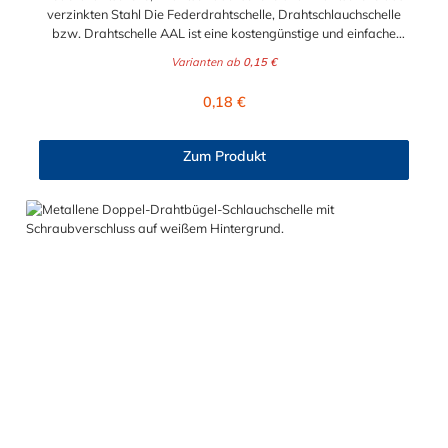
verzinkten Stahl Die Federdrahtschelle, Drahtschlauchschelle
bzw. Drahtschelle AAL ist eine kostengünstige und einfache
Lösung für verschiedene Anwendungen. Speziell für
Varianten ab
0,15 €
Anwendungen im niederen Druckbereich und für
Spiralschläuche mit kleineren Durchmessern kommt dieses
Regulärer Preis:
0,18 €
Multitalent zum Einsatz. Der Spannbereich der
Federdrahtschelle, Drahtschlauchschelle bzw. Drahtschelle
kann zwischen 6,6 mm und 22,6 mm gewählt werden.
Zum Produkt