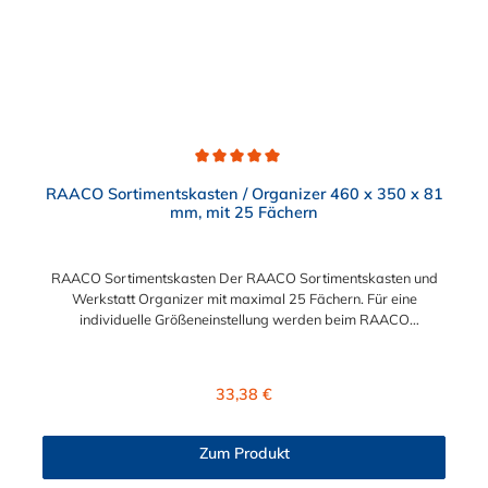
Durchschnittliche Bewertung von 5 von 5 Sternen
RAACO Sortimentskasten / Organizer 460 x 350 x 81
mm, mit 25 Fächern
RAACO Sortimentskasten Der RAACO Sortimentskasten und
Werkstatt Organizer mit maximal 25 Fächern. Für eine
individuelle Größeneinstellung werden beim RAACO
Sortimentskasten 21 Trennwände lose beigelegt. Der
transparente Deckel der RAACO Sortimentskasten bietet einen
Überblick über den Inhalt.
Regulärer Preis:
33,38 €
Zum Produkt