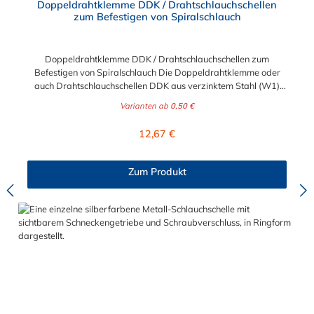
Doppeldrahtklemme DDK / Drahtschlauchschellen
zum Befestigen von Spiralschlauch
Doppeldrahtklemme DDK / Drahtschlauchschellen zum
Befestigen von Spiralschlauch Die Doppeldrahtklemme oder
auch Drahtschlauchschellen DDK aus verzinktem Stahl (W1)
oder aus Edelstahl V2A (W4) eignet sich sehr gut zur
Varianten ab
0,50 €
Befestigung von Vakuumschlauch, Spiralschlauch oder anderen
Schlauch mit gewellter Außendecke. Das Material W1
Regulärer Preis:
12,67 €
(verzinkter Stahl) ist für Anwendungen mit geringer
Anforderung an Korrosionsbeständigkeit verwendbar. Der
angegebene Spannbereich entspricht dem Innendurchmesser
Zum Produkt
der Doppeldrahtklemme, und muss somit Ihren gemessenen
Schlauchaußendurchmesser einschließen, damit der
entsprechende Schlauch befestigt werden kann.