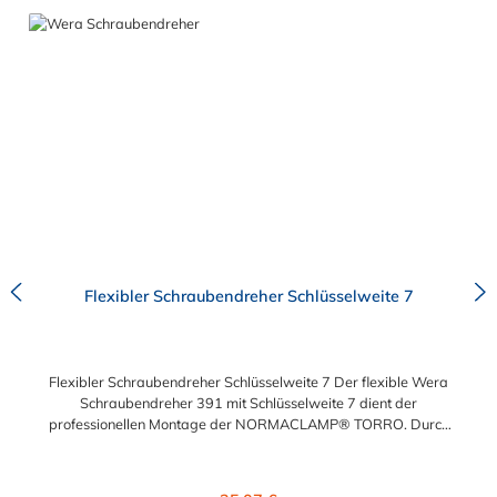
Flexibler Schraubendreher Schlüsselweite 7
Flexibler Schraubendreher Schlüsselweite 7 Der flexible Wera
Schraubendreher 391 mit Schlüsselweite 7 dient der
professionellen Montage der NORMACLAMP® TORRO. Durch
seinen flexiblen (biegsamen) Schaft ermöglicht der Wera
Schraubendreher 391 eine problemlose Montage und ein
zügiges Arbeiten, ohne Demontage umliegender Anbauteile.
Regulärer Preis: