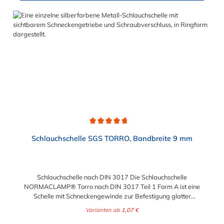
Durchschnittliche Bewertung von 4.7 von 5 Sternen
Schlauchschelle SGS TORRO, Bandbreite 9 mm
Schlauchschelle nach DIN 3017 Die Schlauchschelle
NORMACLAMP® Torro nach DIN 3017 Teil 1 Form A ist eine
Schelle mit Schneckengewinde zur Befestigung glatter
Schläuche. Sie zeichnet sich durch einen großen Spannbereich
Varianten ab
1,07 €
aus, ist einfach montierbar, wiederverwendbar und durch ihre