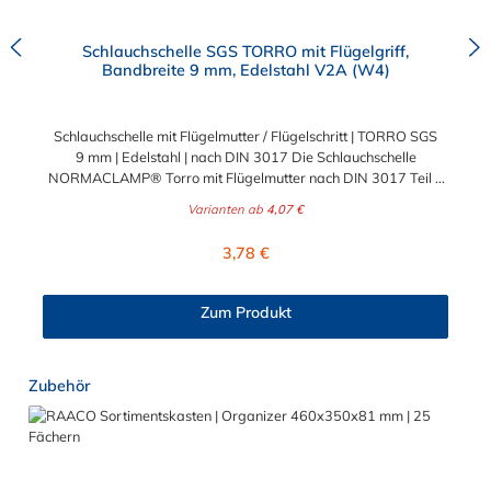
Schlauchschelle SGS TORRO mit Flügelgriff,
Bandbreite 9 mm, Edelstahl V2A (W4)
Schlauchschelle mit Flügelmutter / Flügelschritt | TORRO SGS
9 mm | Edelstahl | nach DIN 3017 Die Schlauchschelle
NORMACLAMP® Torro mit Flügelmutter nach DIN 3017 Teil 1
Form A ist eine Schelle mit Schneckengewinde zur Befestigung
Varianten ab
4,07 €
glatter Schläuche. Die Schlauchschelle hat eine Bandbreite von
9mm und ist aus V2A Edelstahl (1.4301) hergestellt. Sie
Regulärer Preis:
3,78 €
zeichnet sich durch einen großen Spannbereich aus, ist einfach
per Hand montierbar, wiederverwendbar und durch ihre
abgerundeten Bandkanten besonders schlauchschonend. Diese
Zum Produkt
Schlauchklemme mit einer Flügelmutter aus Kunststoff ist die
richtige Wahl für Schlauchverbindungen jeglicher Art. Der
Spannbereich der Schlauchschelle mit Flügelmutter ist in
Produktgalerie überspringen
Zubehör
verschiedenen Abstufungen wählbar.