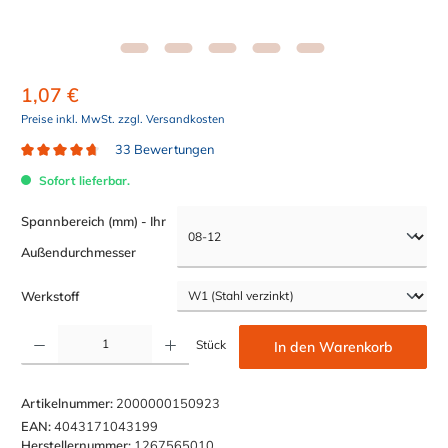
1,07 €
Preise inkl. MwSt. zzgl. Versandkosten
33 Bewertungen
Durchschnittliche Bewertung von 4.7 von 5 Sternen
Sofort lieferbar.
Spannbereich (mm) - Ihr
auswählen
Außendurchmesser
auswählen
Werkstoff
Produkt Anzahl: Gib den gewünschten Wert ein oder benutze die Schaltflächen um die Anzahl z
Stück
In den Warenkorb
Artikelnummer:
2000000150923
EAN:
4043171043199
Herstellernummer:
1267565010