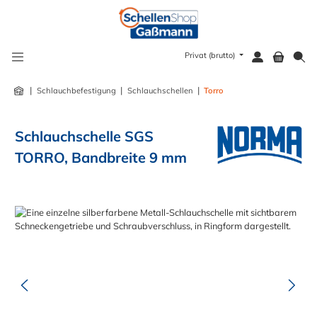
alt springen
Privat (brutto)
|
|
|
Schlauchbefestigung
Schlauchschellen
Torro
Schlauchschelle SGS
TORRO, Bandbreite 9 mm
Bildergalerie überspringen