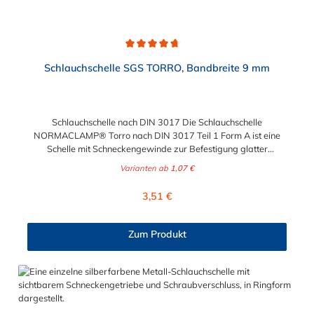
Durchschnittliche Bewertung von 4.7 von 5 Sternen
Schlauchschelle SGS TORRO, Bandbreite 9 mm
Schlauchschelle nach DIN 3017 Die Schlauchschelle
NORMACLAMP® Torro nach DIN 3017 Teil 1 Form A ist eine
Schelle mit Schneckengewinde zur Befestigung glatter
Schläuche. Sie zeichnet sich durch einen großen Spannbereich
Varianten ab
1,07 €
aus, ist einfach montierbar, wiederverwendbar und durch ihre
abgerundeten Bandkanten besonders schlauchschonend und
Regulärer Preis:
3,51 €
somit die richtige Wahl für Schlauchverbindungen jeglicher Art.
Der Spannbereich der Schlauchschelle nach DIN 3017 ist bis
210 mm in verschiedenen Abstufungen frei wählbar.
Zum Produkt