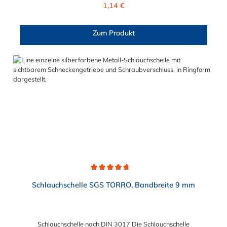
Regulärer Preis:
1,14 €
Damit gewährleistet er eine einheitliche Kompression nahezu
am gesamten inneren Umfang der Klemme. Der Spannbereich
der 1-Ohr Klemmen aus Edelstahl mit Einlagering ist in
Zum Produkt
verschiedenen Abstufungen von 2,5 mm bis maximal 30 mm
wählbar.
Durchschnittliche Bewertung von 4.7 von 5 Sternen
Schlauchschelle SGS TORRO, Bandbreite 9 mm
Schlauchschelle nach DIN 3017 Die Schlauchschelle