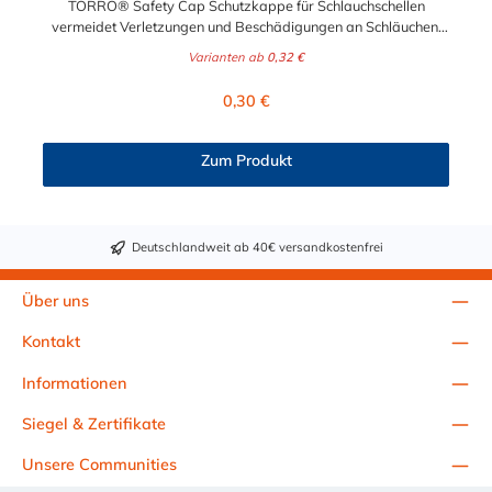
TORRO® Safety Cap Schutzkappe für Schlauchschellen
vermeidet Verletzungen und Beschädigungen an Schläuchen.
Die TORRO® Safety Cap - Schlauchschellen Schutzkappe wird
Varianten ab
0,32 €
auf das Bandende der Schneckengwindeschelle gesetzt. Die
Schutzkappe ist passend für die SGS TORRO®
Regulärer Preis:
0,30 €
Schneckengewindeschellen mit den Bandbreiten 7,5mm, 9mm
und 12mm.
Zum Produkt
Deutschlandweit ab 40€ versandkostenfrei
Über uns
Kontakt
Informationen
Siegel & Zertifikate
Unsere Communities