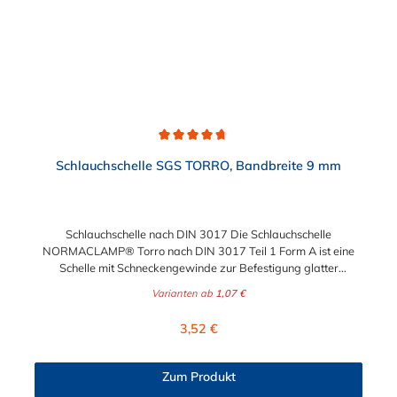
Durchschnittliche Bewertung von 4.7 von 5 Sternen
Schlauchschelle SGS TORRO, Bandbreite 9 mm
Schlauchschelle nach DIN 3017 Die Schlauchschelle
NORMACLAMP® Torro nach DIN 3017 Teil 1 Form A ist eine
Schelle mit Schneckengewinde zur Befestigung glatter
Schläuche. Sie zeichnet sich durch einen großen Spannbereich
Varianten ab
1,07 €
aus, ist einfach montierbar, wiederverwendbar und durch ihre
abgerundeten Bandkanten besonders schlauchschonend und
Regulärer Preis:
3,52 €
somit die richtige Wahl für Schlauchverbindungen jeglicher Art.
Der Spannbereich der Schlauchschelle nach DIN 3017 ist bis
210 mm in verschiedenen Abstufungen frei wählbar.
Zum Produkt