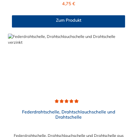
abgerundeten Bandkanten besonders schlauchschonend und
Regulärer Preis:
4,75 €
somit die richtige Wahl für Schlauchverbindungen jeglicher Art.
Der Spannbereich der Schlauchschelle nach DIN 3017 ist bis
210 mm in verschiedenen Abstufungen frei wählbar.
Zum Produkt
Durchschnittliche Bewertung von 5 von 5 Sternen
Federdrahtschelle, Drahtschlauchschelle und
Drahtschelle
Federdrahtschelle, Drahtschlauchschelle und Drahtschelle aus