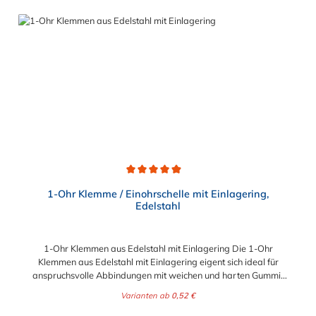
Durchschnittliche Bewertung von 4.9 von 5 Sternen
1-Ohr Klemme / Einohrschelle mit Einlagering,
Edelstahl
1-Ohr Klemmen aus Edelstahl mit Einlagering Die 1-Ohr
Klemmen aus Edelstahl mit Einlagering eigent sich ideal für
anspruchsvolle Abbindungen mit weichen und harten Gummi-
oder Kunstoffmaterialien. Der dünnwandige Einlagering mit bis
Varianten ab
0,52 €
zu 0,3 mm Materialstärke und oval ausgebildeter, nach ausßen
gerichteter Sicke, überbrückt den Ohrspalt des Klemmenohres.