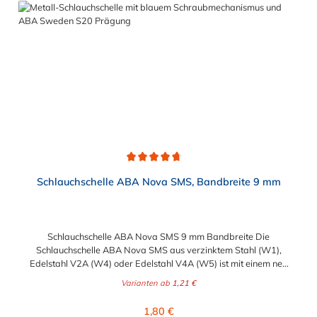
Durchschnittliche Bewertung von 4.8 von 5 Sternen
Schlauchschelle ABA Nova SMS, Bandbreite 9 mm
Schlauchschelle ABA Nova SMS 9 mm Bandbreite Die
Schlauchschelle ABA Nova SMS aus verzinktem Stahl (W1),
Edelstahl V2A (W4) oder Edelstahl V4A (W5) ist mit einem neu
konstruiertes Gehäuse versehen, welches für gleichmäßige
Varianten ab
1,21 €
Spannkraft und sichere Führung des Bandes sorgt. Der kurze
Gehäusesattel sorgt ebenfalls für einen optimalen Anliegedruck
Regulärer Preis:
1,80 €
am Schlauch. Die neue Schellen-Generation bietet eine