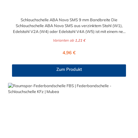
Schlauchschelle ABA Nova SMS 9 mm Bandbreite Die
Schlauchschelle ABA Nova SMS aus verzinktem Stahl (W1),
Edelstahl V2A (W4) oder Edelstahl V4A (W5) ist mit einem neu
konstruiertes Gehäuse versehen, welches für gleichmäßige
Varianten ab
1,21 €
Spannkraft und sichere Führung des Bandes sorgt. Der kurze
Gehäusesattel sorgt ebenfalls für einen optimalen Anliegedruck
Regulärer Preis:
4,96 €
am Schlauch. Die neue Schellen-Generation bietet eine
Spannkraftreserve, verhindert plötzlichen Zerbrechen und sorgt
für eine zuverlässige und dichte Verbindung. Außerdem sind die
Zum Produkt
glatte Bandinnenseite und die abgerundeten Kanten sehr
schlauchschonend und sorgen ebenfalls für Dichtheit. Die
vielseitige ABA Nova SMS ist die ideale Wahl für kleinere
Schlauchdurchmesser. Ihre Vorteile auf einen Blick: Hohe
Spannkraft Hohes Bruchdrehmoment Niedriges Leerlauf-
Anziehdrehmoment Anwendungsbeispiele: Maschinenbau
Chemische Industrie Bewässungssysteme Eisenbahn
Landmaschinen Baumaschinen Marineindustrie