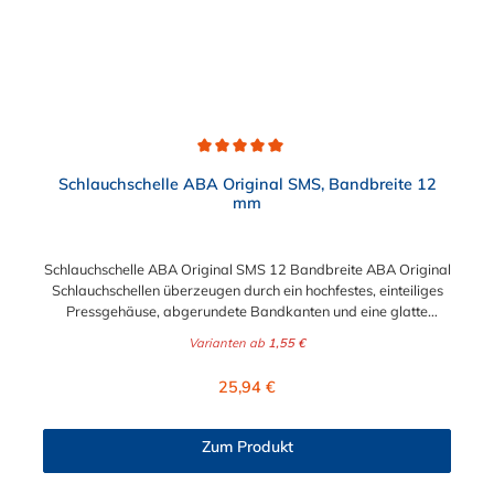
Durchschnittliche Bewertung von 5 von 5 Sternen
Schlauchschelle ABA Original SMS, Bandbreite 12
mm
Schlauchschelle ABA Original SMS 12 Bandbreite ABA Original
Schlauchschellen überzeugen durch ein hochfestes, einteiliges
Pressgehäuse, abgerundete Bandkanten und eine glatte
Bandinnenseite zum Schutz der Schläuche. ABA Original – die
Varianten ab
1,55 €
störungssichere Schlauchschelle mit hoher Spannkraft und
hohem Bruchdrehmoment. Die Schlauchschelle ABA Original
Regulärer Preis:
25,94 €
SMS mit 12 Bandbreite hat einen wählbaren Spannbereich von
15 mm bis 307 mm. Das Material der hochwertigen
Schlauchschelle ist ebenfalls wählbar. Sie können verzinkten
Zum Produkt
Stahl oder Edelstahl für die Schlauchschelle wählen.