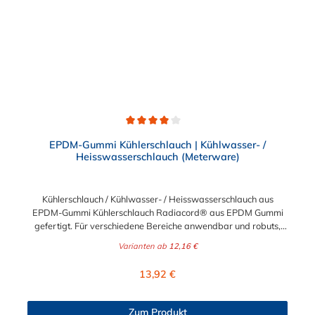
Einsatz. Als Gegenstück für den Steckverbinder an der
medienführenden Leitung wird ein Einschraubnippel (z.B. für
Gewindeanschluss am Kühler) oder ggf. auch
ein NORMAQUICK® PS3 Steckverbinder benötigt.
Durchschnittliche Bewertung von 4 von 5 Sternen
EPDM-Gummi Kühlerschlauch | Kühlwasser- /
Heisswasserschlauch (Meterware)
Kühlerschlauch / Kühlwasser- / Heisswasserschlauch aus
EPDM-Gummi Kühlerschlauch Radiacord® aus EPDM Gummi
gefertigt. Für verschiedene Bereiche anwendbar und robuts,
beispielsweise als Kühlwasserschlauch, Heisswasserschlauch,
Varianten ab
12,16 €
Radiatorschlauch. Der Kühlerschlauch ist Meterware und somit
individuell lieferbar. Beständig gegen eine Vielzahl von Frost-
Regulärer Preis:
13,92 €
und Korrosionsschutzmittel. Werkstoffe des
Kühlerschlauch:Seele: EPDM, schwarz, glatt, Decke: EPDM,
schwarz, glatt, ab DN 28 stoffgemustert, hitze-, alterungs- und
Zum Produkt