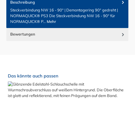
Beschreibung
Steckverbindung NW 16 - 90° | Demontagering 90° gedreht |
NORMAQUICK® PS3 Die Steckverbindung NW 16 - 90° für
NORMAQUICK® P…
Mehr
Bewertungen
Produktgalerie überspringen
Das könnte auch passen