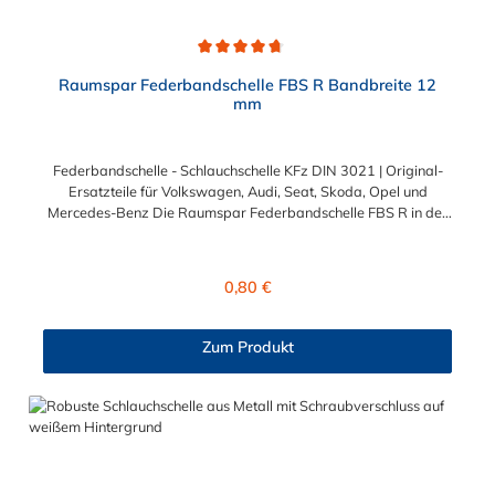
Durchschnittliche Bewertung von 4.7 von 5 Sternen
Raumspar Federbandschelle FBS R Bandbreite 12
mm
Federbandschelle - Schlauchschelle KFz DIN 3021 | Original-
Ersatzteile für Volkswagen, Audi, Seat, Skoda, Opel und
Mercedes-Benz Die Raumspar Federbandschelle FBS R in der
Breite 12 mm ist eine Schlauchschelle mit Selbstspanneffekt. Sie
bieten eine konstante Spannkraft, auch bei starken
Temperaturschwankungen. Aufgrund der verkürzten und
Regulärer Preis:
0,80 €
abgeflachten Montageenden wird eine Schlauchbefestigung mit
geringem Platzbedarf (in engen Bauräumen / Motorräumen)
ermöglicht. Diese Federbandschelle und Schlauchschelle KFz
Zum Produkt
nach DIN 3021 bietet Ihnen die gleichen technischen Werte wie
Standardausführung in Form der Federbandschelle FBS. Was
ist das Besondere an der Oberfläche der FBS R
Federbandschelle? Optimaler Korrosions- und
Chemikalienschutz dank der doppellagigen Untergrund- und
Deckschicht-Beschichtung. Die Oberfläche dieser
Schlauchschelle KFz besteht aus einer zinkhaltigen