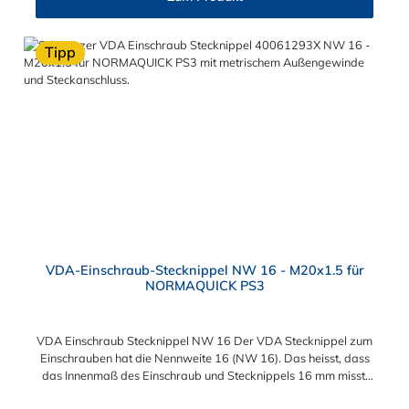
witterungsbeständig in Anlehnung an DIN
73411Temperaturbereich:-40°C bis +125°C (Innen-Ø > 50mm:
-40°C bis +100°C), kurzzeitig bis +140°CBetriebsdruck:6 bar,
Tipp
Berstdruck: 18 bar (Innen-Ø > 50 mm: 3 bar, Berstdruck: 9 bar)
VDA-Einschraub-Stecknippel NW 16 - M20x1.5 für
NORMAQUICK PS3
VDA Einschraub Stecknippel NW 16 Der VDA Stecknippel zum
Einschrauben hat die Nennweite 16 (NW 16). Das heisst, dass
das Innenmaß des Einschraub und Stecknippels 16 mm misst.
Das Einschrauben und Befestigen des Stecknippels ermöglicht