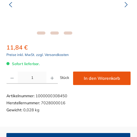
11,84 €
Preise inkl. MwSt. zzgl. Versandkosten
Sofort lieferbar.
Produkt Anzahl: Gib den gewünschten Wert ein oder benutze die Schaltflächen um die Anzahl z
Stück
In den Warenkorb
Artikelnummer:
1000000308450
Herstellernummer:
7028000016
Gewicht:
0,028 kg