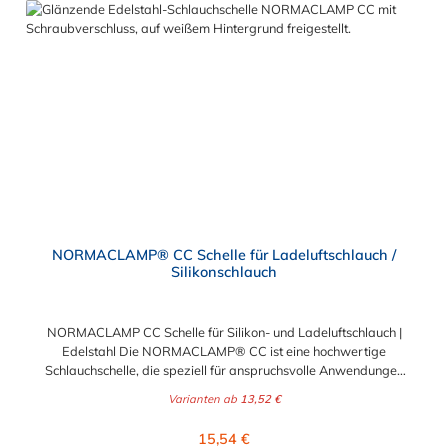
NORMACLAMP® CC Schelle für Ladeluftschlauch /
Silikonschlauch
NORMACLAMP CC Schelle für Silikon- und Ladeluftschlauch |
Edelstahl Die NORMACLAMP® CC ist eine hochwertige
Schlauchschelle, die speziell für anspruchsvolle Anwendungen
in Ladeluftsystemen und Silikonschläuchen entwickelt wurde.
Varianten ab
13,52 €
Sie überzeugt durch ihre innovative Konstruktion und
erstklassige Materialien: Produktmerkmale Omega-Profil: Sorgt
Regulärer Preis:
15,54 €
für extrem hohe Spannkraft mit doppelten Dichtlinien und einer