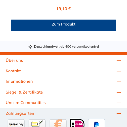
das M20x1,5 Außengewinde. Das Gewinde vom Stecknippel
muss auf Grund der EPDM-Dichtung (unter dem Sechskant)
Regulärer Preis:
19,10 €
nicht zusätzlich abgedichtet werden. Nachfolgend finden Sie
die genauen Produktmaße: Die Einschraubstutzen und
Stecknippel nach VDA-Norm (passend für NORMAQUICK®
Zum Produkt
PS3) sind bereits seit Jahren im Fahrzeugbau etablierte
Verbindungslösungen. Insbesondere bei medienführenden
Leitungen im Bereich von Temperier-Systemen
(Kühlerleitungen/Heizleitungen), Ladeluft-Systemen und
Deutschlandweit ab 40€ versandkostenfrei
Kraftstoff-Systemen kommen diese Stecksysteme zum Einsatz.
Als Gegenstück für den Steckverbinder an der
medienführenden Leitung wird ein Einschraubnippel (z.B. für
Über uns
Gewindeanschluss am Kühler) oder ggf. auch
ein NORMAQUICK® PS3 Steckverbinder benötigt.
Kontakt
Informationen
Siegel & Zertifikate
Unsere Communities
Zahlungsarten