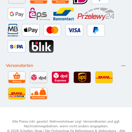
Amazon Pay
Vorkasse per Überweisung
Kauf auf Rechnung (10 Tage Netto)
iDEAL
PayPal
Google Pay
eps
Bancontact
Przelewy24
Multibanco
Apple Pay
Kredit- oder Debitkarte
Später Bezahlen
SEPA Lastschrift
BLIK
Versandarten
Selbstabholung
DPD Standardversand
DPD Expressversand - 12 Uhr
UPS Standard International
DHL Standardv
DHL-Versand an Packstation
per Spedition
Alle Preise inkl. gesetzl. Mehrwertsteuer zzgl.
Versandkosten
und ggf.
Nachnahmegebühren, wenn nicht anders angegeben.
© 2026 Schellen-Shop | Der Onlineshop für Befestigung & Verbindung - Alle