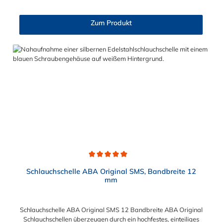
Spannkraftreserve, verhindert plötzlichen Zerbrechen und sorgt
für eine zuverlässige und dichte Verbindung. Außerdem sind die
Zum Produkt
glatte Bandinnenseite und die abgerundeten Kanten sehr
schlauchschonend und sorgen ebenfalls für Dichtheit. Die
vielseitige ABA Nova SMS ist die ideale Wahl für kleinere
Schlauchdurchmesser. Ihre Vorteile auf einen Blick: Hohe
Spannkraft Hohes Bruchdrehmoment Niedriges Leerlauf-
Anziehdrehmoment Anwendungsbeispiele: Maschinenbau
Chemische Industrie Bewässungssysteme Eisenbahn
Landmaschinen Baumaschinen Marineindustrie
Durchschnittliche Bewertung von 5 von 5 Sternen
Schlauchschelle ABA Original SMS, Bandbreite 12
mm
Schlauchschelle ABA Original SMS 12 Bandbreite ABA Original
Schlauchschellen überzeugen durch ein hochfestes, einteiliges