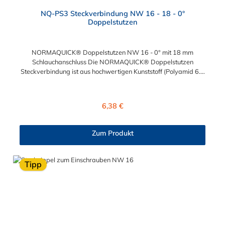
NQ-PS3 Steckverbindung NW 16 - 18 - 0°
Doppelstutzen
NORMAQUICK® Doppelstutzen NW 16 - 0° mit 18 mm
Schlauchanschluss Die NORMAQUICK® Doppelstutzen
Steckverbindung ist aus hochwertigen Kunststoff (Polyamid 6.6
mit einem Glasfaseranteil von 30 %) gefertigt. Für eine sichere
Verbindung von medienführenden Leitungen in Bereichen wie
Kühlwasser- und Heizungsleitungen ist die NORMAQUICK®
Regulärer Preis:
6,38 €
Doppelstutzen Steckverbindung eine professionelle Wahl.
Ebenfalls kommt die NORMAQUICK® Doppelstutzen
Steckverbindung bei Ladeluftsystemen zum Einsatz.
Zum Produkt
Temperaturbereich: -40 bis +135°CBetriebsdruck: 3,5 bar
maximalBerstdruck: 20 bar
Tipp