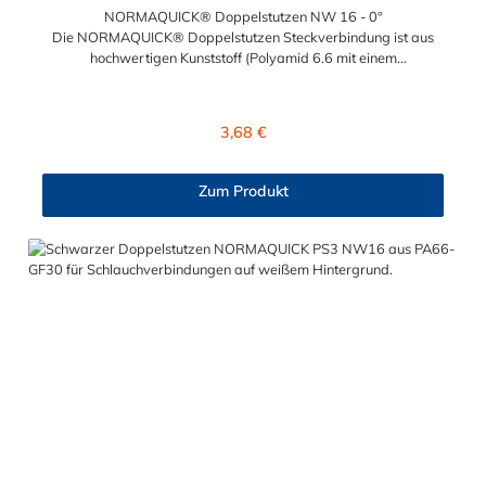
NORMAQUICK® Doppelstutzen NW 16 - 0°
Die NORMAQUICK® Doppelstutzen Steckverbindung ist aus
hochwertigen Kunststoff (Polyamid 6.6 mit einem
Glasfaseranteil von 30 %) gefertigt. Für eine sichere Verbindung
von medienführenden Leitungen in Bereichen wie Kühlwasser-
und Heizungsleitungen ist die NORMAQUICK® Doppelstutzen
Regulärer Preis:
3,68 €
Steckverbindung eine professionelle Wahl. Ebenfalls kommt die
NORMAQUICK® Doppelstutzen Steckverbindung bei
Ladeluftsystemen zum Einsatz. Temperaturbereich: -40 bis
Zum Produkt
+135°CBetriebsdruck: 3,5 bar maximalBerstdruck: 20 bar