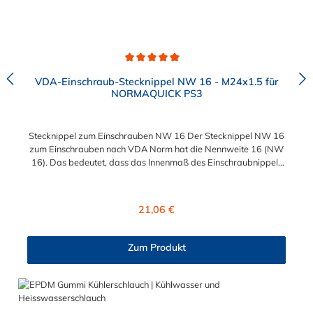
Durchschnittliche Bewertung von 5 von 5 Sternen
VDA-Einschraub-Stecknippel NW 16 - M24x1.5 für
NORMAQUICK PS3
Stecknippel zum Einschrauben NW 16 Der Stecknippel NW 16
zum Einschrauben nach VDA Norm hat die Nennweite 16 (NW
16). Das bedeutet, dass das Innenmaß des Einschraubnippels
16 mm misst. Das Einschrauben des Stecknippel ermöglicht das
M24x1,5 Außengewinde. Das Gewinde muss auf Grund der
HNBR-Dichtung (unter dem Sechskant) nicht zusätzlich
Regulärer Preis:
21,06 €
abgedichtet werden. Nachfolgend finden Sie die genauen
Produktmaße: Die Einschraubstutzen und Stecknippel als
Schlauchverbindung nach VDA Norm (passend für
Zum Produkt
NORMAQUICK® PS3) sind bereits seit Jahren im Fahrzeugbau
etablierte Verbindungslösungen. Insbesondere bei
medienführenden Leitungen im Bereich von Temperier-
Systemen (Kühlerleitungen/Heizleitungen), Ladeluft-Systemen
und Kraftstoff-Systemen kommen diese Stecksysteme zum