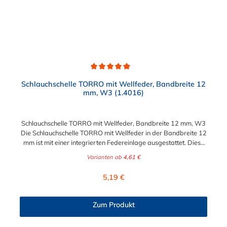
Beschichtung mit einer schwarzen Versiegelung (Topcoat).
Sollte es also einmal zur Beschädigung der oberen schwarzen
Schicht kommen, ist dies kein Grund zur Sorge. Durch die
darunter liegende Zinkschicht bleibt der Korrosionsschutz
dennoch erhalten.
Durchschnittliche Bewertung von 5 von 5 Sternen
Schlauchschelle TORRO mit Wellfeder, Bandbreite 12
mm, W3 (1.4016)
Schlauchschelle TORRO mit Wellfeder, Bandbreite 12 mm, W3
Die Schlauchschelle TORRO mit Wellfeder in der Bandbreite 12
mm ist mit einer integrierten Federeinlage ausgestattet. Diese
Federeinlage gleicht Durchmesserschwankungen durch
Varianten ab
4,61 €
Temperaturveränderung problemlos aus. Durch diese
Eigenschaft der Schlauchschelle ist stets eine sichere und
Regulärer Preis:
5,19 €
durchgängig Verbindung zwischen Stutzen und Schlauch
gewährleistet. Die Schlauchschelle TORRO mit Wellfeder,
Bandbreite 12 mm, W3 ist für Spannbereiche von 30 mm bis
Zum Produkt
110 mm in verschiedenen Abstufungen erhältlich.