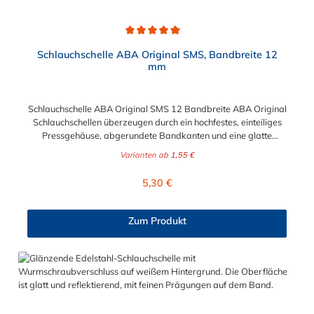
Durchschnittliche Bewertung von 5 von 5 Sternen
Schlauchschelle ABA Original SMS, Bandbreite 12
mm
Schlauchschelle ABA Original SMS 12 Bandbreite ABA Original
Schlauchschellen überzeugen durch ein hochfestes, einteiliges
Pressgehäuse, abgerundete Bandkanten und eine glatte
Bandinnenseite zum Schutz der Schläuche. ABA Original – die
Varianten ab
1,55 €
störungssichere Schlauchschelle mit hoher Spannkraft und
hohem Bruchdrehmoment. Die Schlauchschelle ABA Original
Regulärer Preis:
5,30 €
SMS mit 12 Bandbreite hat einen wählbaren Spannbereich von
15 mm bis 307 mm. Das Material der hochwertigen
Schlauchschelle ist ebenfalls wählbar. Sie können verzinkten
Zum Produkt
Stahl oder Edelstahl für die Schlauchschelle wählen.