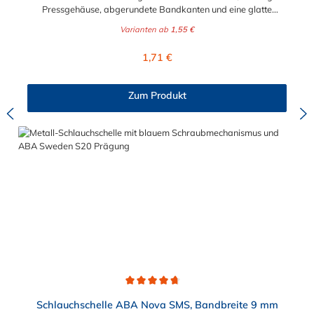
Pressgehäuse, abgerundete Bandkanten und eine glatte
Bandinnenseite zum Schutz der Schläuche. ABA Original – die
Varianten ab
1,55 €
störungssichere Schlauchschelle mit hoher Spannkraft und
hohem Bruchdrehmoment. Die Schlauchschelle ABA Original
Regulärer Preis:
1,71 €
SMS mit 12 Bandbreite hat einen wählbaren Spannbereich von
15 mm bis 307 mm. Das Material der hochwertigen
Schlauchschelle ist ebenfalls wählbar. Sie können verzinkten
Zum Produkt
Stahl oder Edelstahl für die Schlauchschelle wählen.
Durchschnittliche Bewertung von 4.8 von 5 Sternen
Schlauchschelle ABA Nova SMS, Bandbreite 9 mm