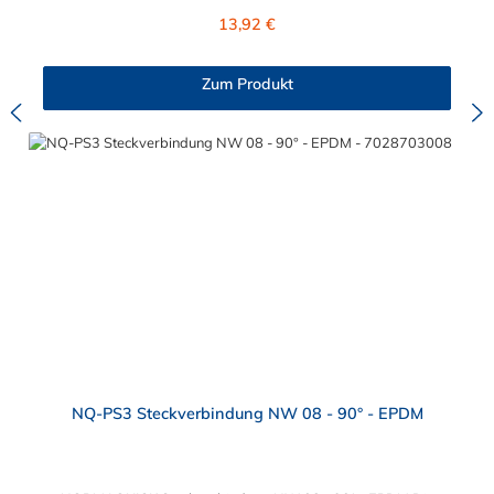
abgedichtet werden, da unter dem Sechskant keine Dichtung
Regulärer Preis:
13,92 €
vorhanden ist. Der VDA Stecknippel NW 06 ist aus Aluminium
gefertigt. Die Einschraubstutzen nach VDA-Norm (passend für
NORMAQUICK® PS3) sind bereits seit Jahren im Fahrzeugbau
Zum Produkt
etablierte Verbindungslösungen. Insbesondere bei
medienführenden Leitungen im Bereich von Temperier-
Systemen (Kühlerleitungen/Heizleitungen), Ladeluft-Systemen
und Kraftstoff-Systemen kommen diese Stecksysteme zum
Einsatz. Als Gegenstück für den Steckverbinder an der
medienführenden Leitung wird ein Einschraubnippel (z.B. für
Gewindeanschluss am Kühler) oder ggf. auch
ein NORMAQUICK® PS3 Steckverbinder benötigt.
NQ-PS3 Steckverbindung NW 08 - 90° - EPDM