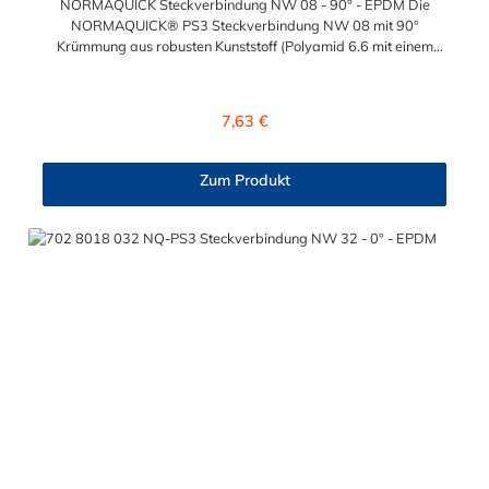
NORMAQUICK Steckverbindung NW 08 - 90° - EPDM Die
NORMAQUICK® PS3 Steckverbindung NW 08 mit 90°
Krümmung aus robusten Kunststoff (Polyamid 6.6 mit einem
Glasfaseranteil von 30 %) produziert und die ideale Lösung
zum sicheren Verbinden von verschiedenen medienführenden
Leitungen. Temperaturbereich: -40 bis +135°CBetriebsdruck:
Regulärer Preis:
7,63 €
3,5 bar maximalBerstdruck: 20 bar
Zum Produkt