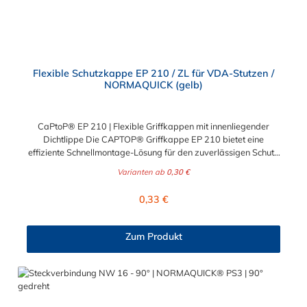
Flexible Schutzkappe EP 210 / ZL für VDA-Stutzen /
NORMAQUICK (gelb)
CaPtoP® EP 210 | Flexible Griffkappen mit innenliegender
Dichtlippe Die CAPTOP® Griffkappe EP 210 bietet eine
effiziente Schnellmontage-Lösung für den zuverlässigen Schutz
von Rohrenden, Schläuchen, Wellen und Bolzen. Ihre neu
Varianten ab
0,30 €
gestaltete ergonomische Grifflasche erleichtert die
Handhabung deutlich. Technische Reinheit wird gewährleistet
Regulärer Preis:
0,33 €
durch die umlaufende Dichtlippe, die einen sicheren Verschluss
gewährleistet und für einen festen Sitz sorgt. Diese Kappe ist
schonend und vielseitig einsetzbar, da sie verschiedene
Zum Produkt
Gewindearten schützt, darunter Regel-, Fein- und Rohrgewinde
bis zur Endmontage, indem sie sie zuverlässig vor
Verschmutzung und Beschädigung bewahrt. Für eine schnelle
Demontage ist das robuste, handliche Griffstück konzipiert, das
ein müheloses Abziehen der Kappe von der Anwendung