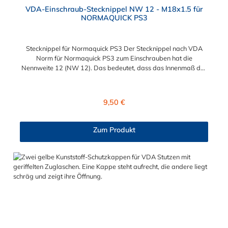
Durchschnittliche Bewertung von 4.9 von 5 Sternen
VDA-Einschraub-Stecknippel NW 12 - M18x1.5 für
NORMAQUICK PS3
Stecknippel für Normaquick PS3 Der Stecknippel nach VDA
Norm für Normaquick PS3 zum Einschrauben hat die
Nennweite 12 (NW 12). Das bedeutet, dass das Innenmaß des
Einschraubnippels 12 mm misst. Das Einschrauben des
Stecknippels ermöglicht das M18x1,5 Außengewinde. Das
Gewinde muss auf Grund der EPDM-Dichtung (unter dem
Regulärer Preis:
9,50 €
Sechskant) nicht zusätzlich abgedichtet werden. Nachfolgend
finden Sie die genauen Produktmaße: Die Stecknippel und
Einschraubstutzen nach VDA-Norm (passend für
Zum Produkt
NORMAQUICK® PS3) sind bereits seit Jahren im Fahrzeugbau
etablierte Verbindungslösungen. Insbesondere bei
medienführenden Leitungen im Bereich von Temperier-
Systemen (Kühlerleitungen/Heizleitungen), Ladeluft-Systemen
und Kraftstoff-Systemen kommen diese Stecksysteme zum
Einsatz. Als Gegenstück für den Steckverbinder an der
medienführenden Leitung wird ein Einschraubnippel (z.B. für
Gewindeanschluss am Kühler) oder ggf. auch
ein NORMAQUICK® PS3 Steckverbinder benötigt.