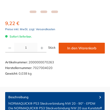
9,22 €
Preise inkl. MwSt. zzgl. Versandkosten
Sofort lieferbar.
Produkt Anzahl: Gib den gewünschten Wert ein oder benutze die Schaltflächen um die Anzahl z
Stück
In den Warenkorb
Artikelnummer:
2000000070263
Herstellernummer:
7027004020
Gewicht:
0,038 kg
Beschreibung
NORMAQUICK® PS3 Steckverbindung NW 20 - 90° - EPDM
Die NORMAQUICK® PS3 Steckverbindung NW 20 aus Kunststoff