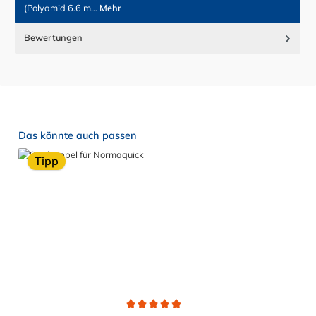
(Polyamid 6.6 m…
Mehr
Bewertungen
Produktgalerie überspringen
Das könnte auch passen
Tipp