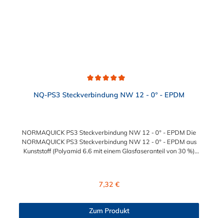
Durchschnittliche Bewertung von 5 von 5 Sternen
NQ-PS3 Steckverbindung NW 12 - 0° - EPDM
NORMAQUICK PS3 Steckverbindung NW 12 - 0° - EPDM Die
NORMAQUICK PS3 Steckverbindung NW 12 - 0° - EPDM aus
Kunststoff (Polyamid 6.6 mit einem Glasfaseranteil von 30 %)
sind die ideale Lösung zum Verbinden von medienführenden
Leitungen im Bereich Kühlwasser- und Heizungsleitungen sowie
beim Einsatz bei Ladeluftsystemen. Temperaturbereich: -40 bis
Regulärer Preis:
7,32 €
+135°CBetriebsdruck: 3,5 bar maximalBerstdruck: 20 bar
Zum Produkt