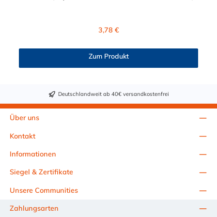
hergestellt. Dieser Doppelstutzen von NORMAQUICK® ist die
ideale Lösung in der Industrie und im Gewerbe zum Verbinden
von unterschiedlichen medienführenden Leitungen wie
Regulärer Preis:
3,78 €
beispielsweise Kühlwasser- und Heizungsleitungen. Des
Weitern kommt der NORMAQUICK® PS3 Doppelstutzen NW
20 bei Ladeluftsystemen zum Einsatz. Temperaturbereich: -40
Zum Produkt
bis +135°CBetriebsdruck: 3,5 bar maximalBerstdruck: 20 bar
Deutschlandweit ab 40€ versandkostenfrei
Über uns
Kontakt
Informationen
Siegel & Zertifikate
Unsere Communities
Zahlungsarten