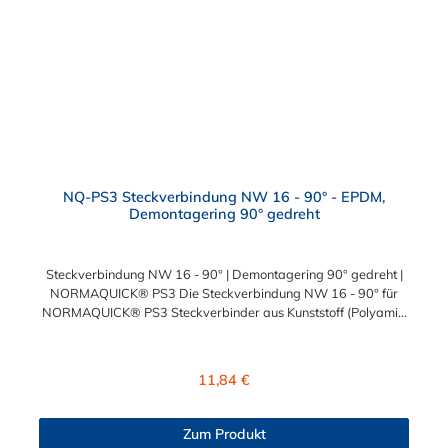
ermöglicht.
NQ-PS3 Steckverbindung NW 16 - 90° - EPDM,
Demontagering 90° gedreht
Steckverbindung NW 16 - 90° | Demontagering 90° gedreht |
NORMAQUICK® PS3 Die Steckverbindung NW 16 - 90° für
NORMAQUICK® PS3 Steckverbinder aus Kunststoff (Polyamid
6.6 mit einem Glasfaseranteil von 30 %) sind die ideale und
professionelle Lösung zum Verbinden von medienführenden
Leitungen im Bereich Heizungs- und Kühlwasserleitungen sowie
Regulärer Preis:
11,84 €
beim Einsatz bei verschiedenen Ladeluftsystemen.
Temperaturbereich: -40 bis +135°CBetriebsdruck: 3,5 bar
maximalBerstdruck: 20 bar
Zum Produkt