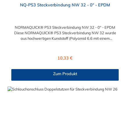
NQ-PS3 Steckverbindung NW 32 - 0° - EPDM
NORMAQUICK® PS3 Steckverbindung NW 32 - 0° - EPDM
Diese NORMAQUICK® PS3 Steckverbindung NW 32 wurde
aus hochwertigen Kunststoff (Polyamid 6.6 mit einem
Glasfaseranteil von 30 %) hergestellt. Für das Verbinden von
medienführenden Leitungen im Bereich Kühlwasser- und
Heizungsleitungen ist die NORMAQUICK® PS3
Regulärer Preis:
10,33 €
Steckverbindung NW 32 eine ideale Lösung. Zusätzlich findet
die NORMAQUICK® Steckverbindung ihren Einsatz bei
Ladeluftsystemen.Temperaturbereich: -40 bis
Zum Produkt
+135°CBetriebsdruck: 3,5 bar maximalBerstdruck: 20 bar