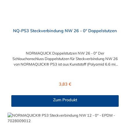
NQ-PS3 Steckverbindung NW 26 - 0° Doppelstutzen
NORMAQUICK Doppelstutzen NW 26 - 0° Der
Schlauchanschluss Doppelstutzen für Steckverbindung NW 26
von NORMAQUICK® PS3 ist aus Kunststoff (Polyamid 6.6 mit
einem Glasfaseranteil von 30 %) hergestellt und die ideale
Lösung zum Verbinden von medienführenden Leitungen im
Bereich Kühlwasser- und Heizungsleitungen sowie beim
Regulärer Preis:
3,83 €
Einsatz bei Ladeluftsystemen. Temperaturbereich: -40 bis
+135°CBetriebsdruck: 3,5 bar maximalBerstdruck: 20 bar
Zum Produkt