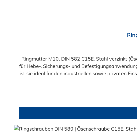
Rin
Ringmutter M10, DIN 582 C15E, Stahl verzinkt (Ösenmutter) Die Ringmutter M10 nach DIN 582 ist eine robuste und vielseitig einsetzbar
für Hebe-, Sicherungs- und Befestigungsanwendungen entwickelt wurde. Hergestellt aus hochwertigem C15E Stahl 
ist sie ideal für den industriellen sowie privaten Einsatz geeignet. Produktmerkmale: Norm: Entspricht DIN 582 für standardisier
Material: Hochfester C15E Stahl für hohe Belastbarkeit. Oberfläche: Verzinkt für Korrosionsbeständigkeit und Langlebigkeit.
Schrauben, Bolzen und andere Befestigungssysteme. Vielseitig einsetzbar: Ideal für Hebeanwendungen, Seil- und Kettenbefestigungen sowie Sicheru
Vorteile: Hohe Tragfähigkeit: Geeignet für sichere und stabile Befestigungen. Korrosionsgeschützt: Verzinkung sorgt für lange Haltbarkeit in Innen- und
Außenbereichen. Einfache Handhabung: Durch die Ösenform optimal für Seile, Haken oder Karabiner. Anwendungsbereiche: Hebe- und Transporttechnik
Maschinen- und Anlagenbau Boots- und Schiffsindustrie Sicherungs- und Befestigungstechnik Allgemeine Konstruktionen und Montagen Die Ringmutter M10 nach
DIN 582 ist die perfekte