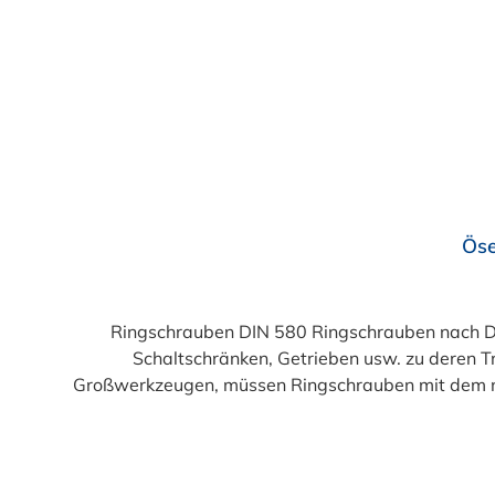
Öse
Ringschrauben DIN 580 Ringschrauben nach DI
Schaltschränken, Getrieben usw. zu deren T
Großwerkzeugen, müssen Ringschrauben mit dem 
sind die Regeln z. B. nach DIN EN 818-4 zu beach
werden. Bei ausreichender