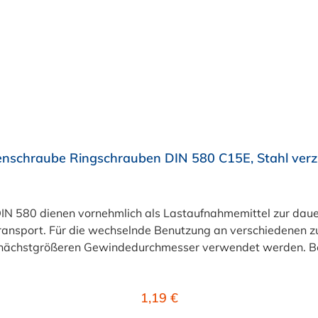
nschraube Ringschrauben DIN 580 C15E, Stahl verz
N 580 dienen vornehmlich als Lastaufnahmemittel zur dauer
ransport. Für die wechselnde Benutzung an verschiedenen z
nächstgrößeren Gewindedurchmesser verwendet werden. Be
ten. Bei Durchgangslöchern sollte von der Gegenseite eine Mu
 Gewindelänge der Schraube wird zusätzlich die Verwendun
Regulärer Preis:
1,19 €