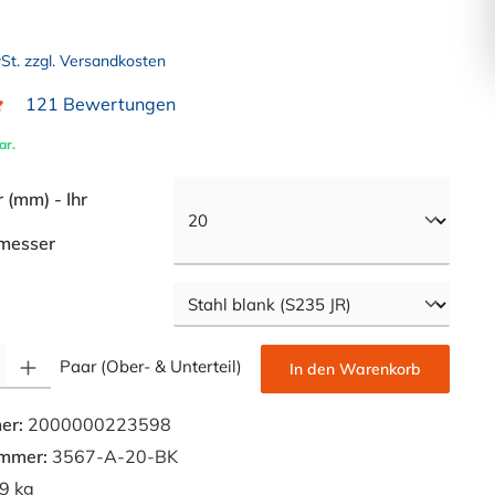
wSt. zzgl. Versandkosten
121 Bewertungen
liche Bewertung von 4.9 von 5 Sternen
ar.
(mm) - Ihr
auswählen
messer
swählen
Gib den gewünschten Wert ein oder benutze die Schaltflächen um die Anzahl zu e
Paar (Ober- & Unterteil)
In den Warenkorb
er:
2000000223598
ummer:
3567-A-20-BK
9 kg