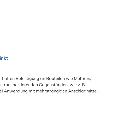
inkt
haften Befestigung an Bauteilen wie Motoren,
u transportierenden Gegenständen, wie z. B.
i Anwendung mit mehrsträngigen Anschlagmitteln
tter (0,8 × d) vollständig und fest aufgeschraubt
g einer Scheibe empfohlen.