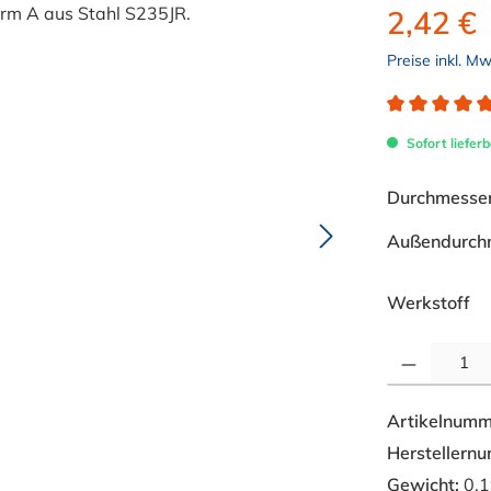
2,42 €
Preise inkl. M
Durchschnitt
Sofort lieferb
Durchmesser 
Außendurch
au
Werkstoff
Produkt Anzahl: 
Artikelnumm
Herstellern
Gewicht:
0,1