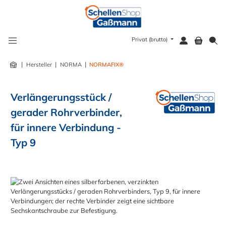
alt springen
Privat (brutto)
|
|
|
Hersteller
NORMA
NORMAFIX®
Verlängerungsstück /
gerader Rohrverbinder,
für innere Verbindung -
Typ 9
Bildergalerie überspringen