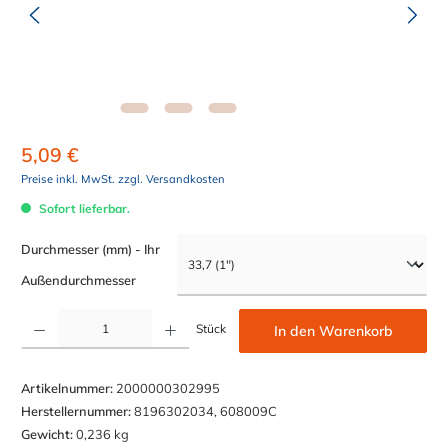
5,09 €
Preise inkl. MwSt. zzgl. Versandkosten
Sofort lieferbar.
Durchmesser (mm) - Ihr
auswählen
Außendurchmesser
Produkt Anzahl: Gib den gewünschten Wert ein oder benutze die Schaltflächen um die Anzahl z
Stück
In den Warenkorb
Artikelnummer:
2000000302995
Herstellernummer:
8196302034, 608009C
Gewicht:
0,236 kg