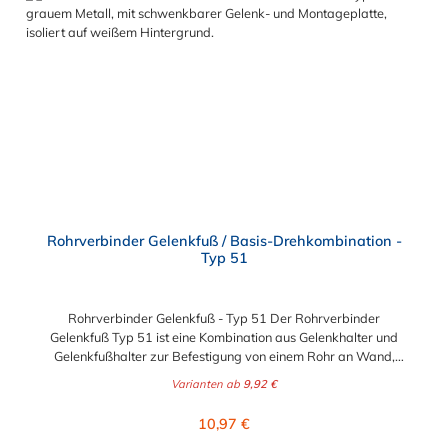
veränderbar Lackierbar Anwendungen: Handläufe
Sicherheitsgeländer/Schutzbarrieren Fallschutz Sonstige
Anwendungen für sicheres Arbeiten Feste Geländer
Maschinenschutzvorrichtungen Spielplätze
Rohrverbinder Gelenkfuß / Basis-Drehkombination -
Typ 51
Rohrverbinder Gelenkfuß - Typ 51 Der Rohrverbinder
Gelenkfuß Typ 51 ist eine Kombination aus Gelenkhalter und
Gelenkfußhalter zur Befestigung von einem Rohr an Wand,
Decke und Boden. Der Rohrverbinder wird außen über das
Varianten ab
9,92 €
Rohr geschoben. Zur Auswahl steht Ihnen die Fußplatte für die
Durchmesser 26,9 mm (3/4"), 33,7 mm (1/2"), 42,4 mm (1 1/4"),
Regulärer Preis:
10,97 €
48,3 mm (1 1/2") und 60,3 mm (2"). Das Material des