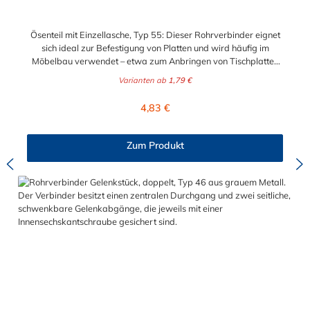
Ösenteil mit Einzellasche, Typ 55: Dieser Rohrverbinder eignet
sich ideal zur Befestigung von Platten und wird häufig im
Möbelbau verwendet – etwa zum Anbringen von Tischplatten
oder Regalböden. Auch im Bereich Werbetechnik findet er
Varianten ab
1,79 €
Anwendung: Werbeschilder lassen sich damit unkompliziert in
eine Rohrrahmenkonstruktion integrieren und sicher fixieren.
Regulärer Preis:
4,83 €
Zur Auswahl stehen Ihnen das Ösenteil mit Einzellasche für die
Durchmesser 21,3 mm (1/2"), 26,9 mm (3/4"), 33,7 mm (1"),
42,4 mm (1 1/4")und 48,3 mm (1 1/2"). Das Material des
Zum Produkt
Rohrverbinders Typ 55 ist verzinktes Gusseisen. Vorteile auf
einen Blick: Edelstahlschraube Garantie bis 1500 N/m
Belastung kein Schweißen, somit keine Feuererlaubnis
erforderlich Keine Gewinde, keine Verschraubung Mit
einfachem Sechskantschlüssel montierbar Vielseitiges System,
vor Ort veränderbar Lackierbar Anwendungen: Handläufe
Sicherheitsgeländer/Schutzbarrieren Fallschutz Sonstige
Anwendungen für sicheres Arbeiten Feste Geländer
Maschinenschutzvorrichtungen Spielplätze