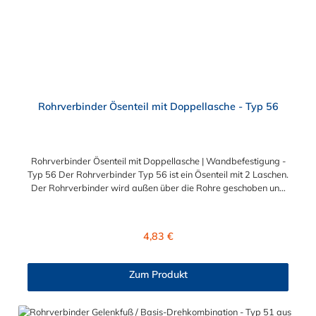
Maschinenschutzvorrichtungen Spielplätze
Rohrverbinder Ösenteil mit Doppellasche - Typ 56
Rohrverbinder Ösenteil mit Doppellasche | Wandbefestigung -
Typ 56 Der Rohrverbinder Typ 56 ist ein Ösenteil mit 2 Laschen.
Der Rohrverbinder wird außen über die Rohre geschoben und
sorgt somit für eine äußere Rohrverbindung. Zur Auswahl
stehen Ihnen der Rohrverbinder mit Doppellasche für die
Durchmesser 26,9 mm (3/4"), 33,7 mm (1"), 42,4 mm (1 1/4")
Regulärer Preis:
4,83 €
und 48,3 mm (1 1/2"). Das Material des Rohrverbinders Typ 56
ist verzinktes Gusseisen. Vorteile auf einen Blick:
Edelstahlschraube Garantie bis 1500 N/m Belastung kein
Zum Produkt
Schweißen, somit keine Feuererlaubnis erforderlich Keine
Gewinde, keine Verschraubung Mit einfachem
Sechskantschlüssel montierbar Vielseitiges System, vor Ort