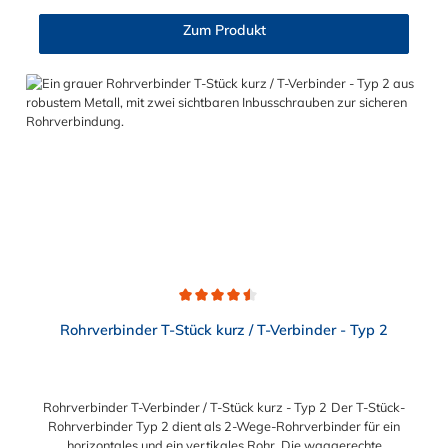
Rohrverbinders Typ 51 ist verzinktes Gusseisen. Der
Gelenkhalter und Gelenkfußhalter sind bei dem Gelenkfuß Typ
Zum Produkt
51, mittels Nietbolzen, fest miteinander verbunden. Zur
Anwendung kommt dieser Gelenkfuß bei winkligen
Wandbefestigungen oder als Abstützung für einen
Stützpfosten. Vorteile auf einen Blick: Edelstahlschraube
Garantie bis 1500 N/m Belastung kein Schweißen, somit keine
Feuererlaubnis erforderlich Keine Gewinde, keine
Verschraubung Mit einfachem Sechskantschlüssel montierbar
Vielseitiges System, vor Ort veränderbar Lackierbar
Anwendungen: Handläufe Sicherheitsgeländer/Schutzbarrieren
Fallschutz Sonstige Anwendungen für sicheres Arbeiten Feste
Geländer Maschinenschutzvorrichtungen Spielplätze
Durchschnittliche Bewertung von 4.5 von 5 Sternen
Rohrverbinder T-Stück kurz / T-Verbinder - Typ 2
Rohrverbinder T-Verbinder / T-Stück kurz - Typ 2 Der T-Stück-
Rohrverbinder Typ 2 dient als 2-Wege-Rohrverbinder für ein
horizontales und ein vertikales Rohr. Die waagerechte