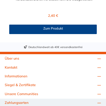
Rohrverbindung ist nur eine Rohr-Durchführung und kann
NICHT als Verbindung für 2 Rohre verwendet werden. Der
Rohrverbinder wird außen über die Rohre geschoben und sorgt
Regulärer Preis:
2,40 €
somit für eine äußere Rohrverbindung. Zur Auswahl stehen
Ihnen der T-Stück-Rohrverbinder für die Durchmesser 26,9 mm
(3/4"), 33,7 mm (1/2"), 42,4 mm (1 1/4"), 48,3 mm (1 1/2") und
Zum Produkt
60,3 mm (2"). Das Material des Rohrverbinders Typ 2 ist
verzinktes Gusseisen. Vorteile auf einen Blick:
Edelstahlschraube Garantie bis 1500 N/m Belastung kein
Schweißen, somit keine Feuererlaubnis erforderlich Keine
Deutschlandweit ab 40€ versandkostenfrei
Gewinde, keine Verschraubung Mit einfachem
Sechskantschlüssel montierbar Vielseitiges System, vor Ort
veränderbar Lackierbar Anwendungen: Handläufe
Über uns
Sicherheitsgeländer/Schutzbarrieren Fallschutz Sonstige
Anwendungen für sicheres Arbeiten Feste Geländer
Kontakt
Maschinenschutzvorrichtungen Spielplätze Technische Daten &
Sicherheitshinweise Geprüfte Qualität: Das Produkt wurde auf
Informationen
freiwilliger Basis auf die Einhaltung der grundlegenden
Anforderungen geprüft. Alle anwendbaren Anforderungen der
Siegel & Zertifikate
Prüf- und Zertifizierordnung der TÜV SÜD Gruppe müssen
Unsere Communities
erfüllt sein. Details siehe bitte: www.tuvsud.com/ps-zert
Anzugsdrehmoment der Klemmschraube: 39 Nm max.
Zahlungsarten
Biegemoment: 1,25 kNm max. Zugbeanspruchung: 8,0 kNm