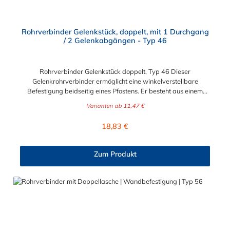
Rohrverbinder Gelenkstück, doppelt, mit 1 Durchgang
/ 2 Gelenkabgängen - Typ 46
Rohrverbinder Gelenkstück doppelt, Typ 46 Dieser
Gelenkrohrverbinder ermöglicht eine winkelverstellbare
Befestigung beidseitig eines Pfostens. Er besteht aus einem
doppelten Gelenkauge (Typ 38) sowie zwei Gelenkhaltern (Typ
Varianten ab
11,47 €
42), die durch einen Nietbolzen stabil miteinander verbunden
sind. Ideal für Konstruktionen, bei denen flexible
Regulärer Preis:
18,83 €
Winkelverbindungen erforderlich sind. Bitte beachten: Beim
Einsatz dieses Rohrverbinder-Gelenkstücks müssen die Rohre
an den Außenseiten in der gewünschten Stellung fest
Zum Produkt
eingespannt werden, um eine stabile Konstruktion zu erhalten.
Vorteile auf einen Blick: Edelstahlschraube Garantie bis 1500
N/m Belastung kein Schweißen, somit keine Feuererlaubnis
erforderlich Keine Gewinde, keine Verschraubung Mit
einfachem Sechskantschlüssel montierbar Vielseitiges System,
vor Ort veränderbar Lackierbar Anwendungen: Handläufe
Sicherheitsgeländer/Schutzbarrieren Fallschutz Sonstige
Anwendungen für sicheres Arbeiten Feste Geländer