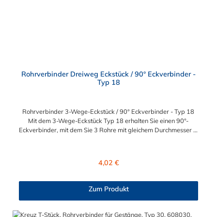
Rohrverbinder Dreiweg Eckstück / 90° Eckverbinder -
Typ 18
Rohrverbinder 3-Wege-Eckstück / 90° Eckverbinder - Typ 18
Mit dem 3-Wege-Eckstück Typ 18 erhalten Sie einen 90°-
Eckverbinder, mit dem Sie 3 Rohre mit gleichem Durchmesser in
einem 90°-Winkel zueinander verbinden können. Der
Rohrverbinder wird außen über die Rohre geschoben und sorgt
somit für eine äußere Rohrverbindung. Zur Auswahl steht Ihnen
Regulärer Preis:
4,02 €
der Eckstück-Rohrverbinder für die Durchmesser 26,9 mm
(3/4"), 33,7 mm (1/2"), 42,4 mm (1 1/4"), 48,3 mm (1 1/2") und
60,3 mm (2"). Das Material des Rohrverbinders Typ 18 ist
Zum Produkt
verzinktes Gusseisen. Vorteile auf einen Blick:
Edelstahlschraube Garantie bis 1500 N/m Belastung kein
Schweißen, somit keine Feuererlaubnis erforderlich Keine