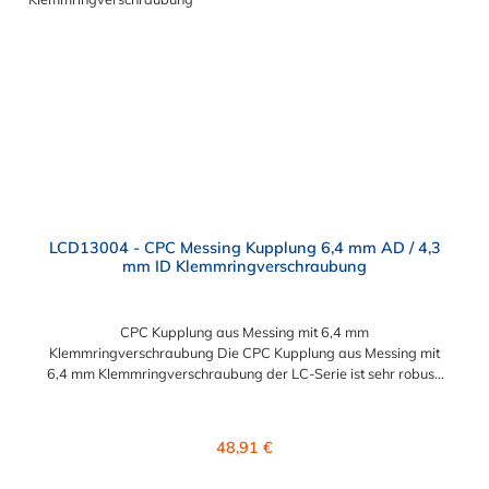
lieferbar, die den Anforderungen der NSF-Norm entsprechen.
LCD13004 - CPC Messing Kupplung 6,4 mm AD / 4,3
mm ID Klemmringverschraubung
CPC Kupplung aus Messing mit 6,4 mm
Klemmringverschraubung Die CPC Kupplung aus Messing mit
6,4 mm Klemmringverschraubung der LC-Serie ist sehr robust.
Diese CPC Kupplung Konstruktion aus verchromtem Messing
sorgt für eine lange Lebensdauer. Die CPC LC-Serie ist auch in
einer Hochtemperaturausführung lieferbar und ausgelegt für
Regulärer Preis:
48,91 €
höheren Druck. Die CPC Kupplung aus Messing mit 6,4 mm
Klemmringverschraubung ermöglicht ein bequemes Verbinden