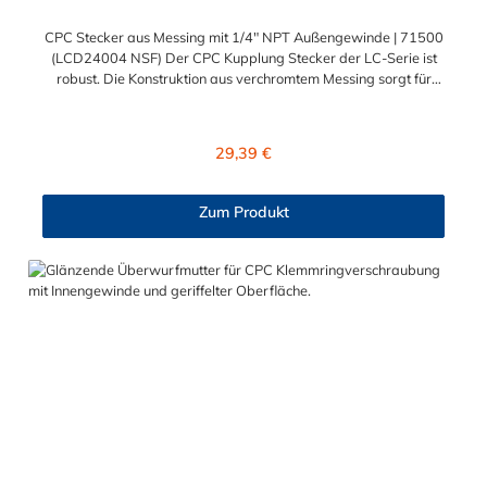
CPC Stecker aus Messing mit 1/4" NPT Außengewinde | 71500
(LCD24004 NSF) Der CPC Kupplung Stecker der LC-Serie ist
robust. Die Konstruktion aus verchromtem Messing sorgt für
eine sehr lange Lebensdauer. Die Dichtung des Steckers ist aus
FDA Buna-N und somit lebensmitteltauglich und NSF-
konform. Dieser CPC Stecker aus Messing hat ein Absperrventil.
Regulärer Preis:
29,39 €
Der CPC Stecker aus Messing der LC-Serie ist auch in
Hochtemperaturausführung lieferbar und ausgelegt für hohen
Druck. Der CPC Stecker aus Messing mit 1/4" NPT
Zum Produkt
Außengewinde ermöglicht ein bequemes Verbinden und
Trennen mit einer Hand. Die CPC Serie bietet eine hohe
Flexibilität mit zahlreichen Konfigurationen und
Anschlussvarianten und ist sowohl mit den Acetal-Kupplungen
der PLC-Serie kombinierbar als auch mit den Polypropylen-
Kupplungen der PLC12-Serie.