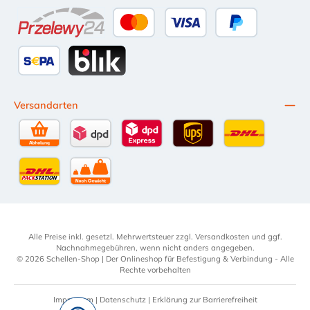
Apple Pay
Google Pay
eps
Bancontact
Przelewy24
Kredit- oder Debitkarte
Später Bezahlen
SEPA Lastschrift
BLIK
Versandarten
Selbstabholung
DPD Standardversand
DPD Expressversand - 12 Uhr
UPS Standard International
DHL Standardv
DHL-Versand an Packstation
per Spedition
Alle Preise inkl. gesetzl. Mehrwertsteuer zzgl.
Versandkosten
und ggf.
Nachnahmegebühren, wenn nicht anders angegeben.
© 2026 Schellen-Shop | Der Onlineshop für Befestigung & Verbindung - Alle
Rechte vorbehalten
Impressum
|
Datenschutz
|
Erklärung zur Barrierefreiheit