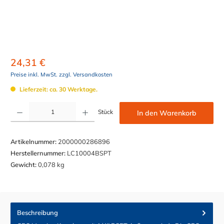
24,31 €
Preise inkl. MwSt. zzgl. Versandkosten
Lieferzeit: ca. 30 Werktage.
Produkt Anzahl: Gib den gewünschten Wert ein oder benutze die Schaltflächen um die Anzahl z
Stück
In den Warenkorb
Artikelnummer:
2000000286896
Herstellernummer:
LC10004BSPT
Gewicht:
0,078 kg
Beschreibung