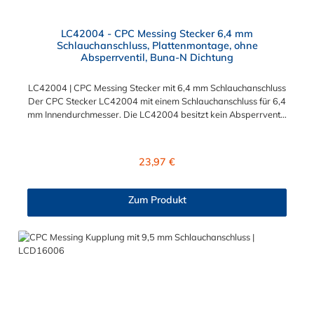
LC42004 - CPC Messing Stecker 6,4 mm
Schlauchanschluss, Plattenmontage, ohne
Absperrventil, Buna-N Dichtung
LC42004 | CPC Messing Stecker mit 6,4 mm Schlauchanschluss
Der CPC Stecker LC42004 mit einem Schlauchanschluss für 6,4
mm Innendurchmesser. Die LC42004 besitzt kein Absperrventil,
aber eine Überwurfmutter zur Plattenmontage. Das Material
des CPC Stecker ist verchromtes Messing und der Dichtring ist
aus Buna-N gefertigt. Das Verbindungsstück hat ein Maß von ≈
Regulärer Preis:
23,97 €
11,1 mm. Sie können diesen CPC Stecker mit den Serien der
Baureihe LC-, PLC- und PLC12- kombinieren. Die CPC-Serie
bietet eine große Auswahl an Konfigurationen, um die
Zum Produkt
Anforderungen der anspruchsvollsten Anwendungen für
Industrie, Biopharmazie, Medizin und Verpackungsindustrie zu
erfüllen. Die Colder Products Company Serie ist ein
leistungsstarkes, hochzuverlässiges Steckverbindersystem, das
eine mechanische Verbindungen bietet. Es wird in einer Vielzahl
von Anwendungen in der Industrie eingesetzt.