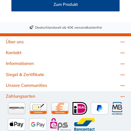
mit zahlreichen Konfigurationen und Anschlussvarianten und ist
Zum Produkt
sowohl mit den Acetal-Kupplungen der PLC-Serie kombinierbar
als auch mit den Polypropylen-Kupplungen der PLC12-Serie.
Zudem sind Kupplungen lieferbar, die den Anforderungen der
NSF-Norm entsprechen.
Deutschlandweit ab 40€ versandkostenfrei
Über uns
Kontakt
Informationen
Siegel & Zertifikate
Unsere Communities
Zahlungsarten
Amazon Pay
Vorkasse per Überweisung
Kauf auf Rechnung (10 Tage Netto)
iDEAL
PayPal
Multiba