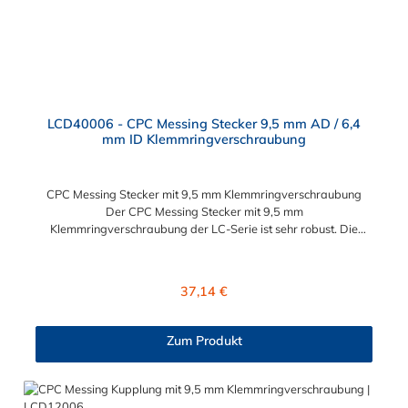
LCD40006 - CPC Messing Stecker 9,5 mm AD / 6,4
mm ID Klemmringverschraubung
CPC Messing Stecker mit 9,5 mm Klemmringverschraubung
Der CPC Messing Stecker mit 9,5 mm
Klemmringverschraubung der LC-Serie ist sehr robust. Die
Konstruktion aus verchromtem Messing sorgt für eine lange
Lebensdauer. Die LC-Serie ist auch in einer
Hochtemperaturausführung lieferbar, die für höheren Druck
Regulärer Preis:
37,14 €
ausgelegt ist. Der CPC Stecker ermöglicht ein bequemes
Verbinden und Trennen mit einer Hand. Dieser CPC Messing
Stecker mit 9,5 mm Klemmringverschraubung für eine
Zum Produkt
Schlauchkupplung hat ein Absperrventil. Die CPC Serie bietet
hohe Flexibilität mit zahlreichen Konfigurationen und
Anschlussvarianten und ist sowohl mit den Acetal-Kupplungen
der PLC-Serie kombinierbar als auch mit den Polypropylen-