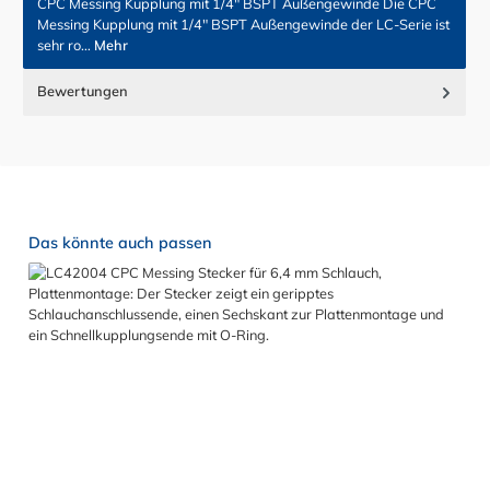
CPC Messing Kupplung mit 1/4" BSPT Außengewinde Die CPC
Messing Kupplung mit 1/4" BSPT Außengewinde der LC-Serie ist
sehr ro…
Mehr
Bewertungen
Produktgalerie überspringen
Das könnte auch passen