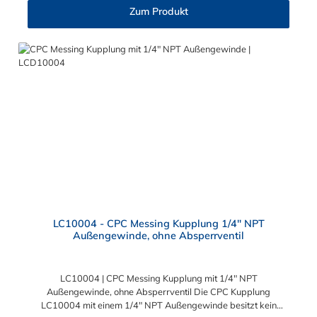
und Trennen mit einer Hand. Diese CPC Schlauchkupplung hat
Zum Produkt
ein Absperrventil. Die CPC Serie bietet eine hohe Flexibilität mit
zahlreichen Konfigurationen und Anschlussvarianten und ist
sowohl mit den Acetal-Kupplungen der PLC-Serie kombinierbar
als auch mit den Polypropylen-Kupplungen der PLC12-Serie.
Zudem sind Kupplungen lieferbar, die den Anforderungen der
NSF-Norm entsprechen.
LC10004 - CPC Messing Kupplung 1/4" NPT
Außengewinde, ohne Absperrventil
LC10004 | CPC Messing Kupplung mit 1/4" NPT
Außengewinde, ohne Absperrventil Die CPC Kupplung
LC10004 mit einem 1/4" NPT Außengewinde besitzt kein