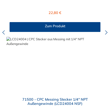
Absperrventil. Das Material der CPC Kupplung ist verchromtes
Messing und der Dichtring ist aus Buna-N gefertigt. Das
Verbindungsstück zum CPC Stecker hat ein Maß von ≈ 11,1
Regulärer Preis:
22,80 €
mm. Sie können diese CPC Kupplung mit allen CPC Steckern
der LC-, PLC- und PLC12- Serie kombinieren. Die CPC-Serie
bietet eine große Auswahl an Konfigurationen, um die
Zum Produkt
Anforderungen der anspruchsvollsten Anwendungen für
Industrie, Biopharmazie, Medizin und Verpackungsindustrie zu
erfüllen. Die Colder Products Company Serie ist ein
leistungsstarkes, hochzuverlässiges Steckverbindersystem, das
eine mechanische Verbindungen bietet. Es wird in einer Vielzahl
von Anwendungen in der Industrie eingesetzt.
71500 - CPC Messing Stecker 1/4" NPT
Außengewinde (LCD24004 NSF)