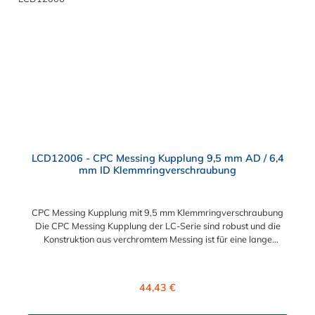
Kupplungen der PLC12-Serie. Zudem sind Kupplungen
lieferbar, die den Anforderungen der NSF-Norm entsprechen.
LCD12006 - CPC Messing Kupplung 9,5 mm AD / 6,4
mm ID Klemmringverschraubung
CPC Messing Kupplung mit 9,5 mm Klemmringverschraubung
Die CPC Messing Kupplung der LC-Serie sind robust und die
Konstruktion aus verchromtem Messing ist für eine lange
Lebensdauer ausgelegt. Die CPC Kupplung LC-Serie ist auch in
Hochtemperaturausführung lieferbar und für eine höheren
Leitungsdruck geeigent. Die CPC Messing Kupplung mit 9,5 mm
Regulärer Preis:
44,43 €
Klemmringverschraubung ermöglicht ein bequemes Verbinden
und Trennen mit einer Hand. Die Serie bietet hohe Flexibilität