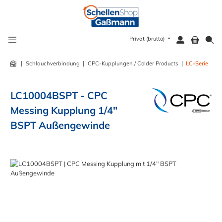
alt springen
Privat (brutto)
|
|
|
Schlauchverbindung
CPC-Kupplungen / Colder Products
LC-Serie
LC10004BSPT - CPC
Messing Kupplung 1/4"
BSPT Außengewinde
Bildergalerie überspringen