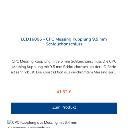
LCD16006 - CPC Messing Kupplung 9,5 mm
Schlauchanschluss
CPC Messing Kupplung mit 9,5 mm Schlauchanschluss Die CPC
Messing Kupplung mit 9,5 mm Schlauchanschluss der LC-Serie
ist sehr robust. Die Konstruktion aus verchromtem Messing sorgt
für eine lange Lebensdauer und ist auch in einer
Hochtemperaturausführung lieferbar, die für höheren Druck
ausgelegt ist. Diese CPC Messing Kupplung ermöglicht ein
Regulärer Preis:
41,32 €
bequemes Verbinden und Trennen mit einer Hand. Die CPC
Messing Kupplung mit 9,5 mm Schlauchanschluss hat ein
integriertes Absperrventil. Die CPC Serie bietet eine hohe
Zum Produkt
Flexibilität mit zahlreichen Konfigurationen und
Anschlussvarianten und ist sowohl mit den Acetal-Kupplungen
der PLC-Serie kombinierbar als auch mit den Polypropylen-
Kupplungen der PLC12-Serie. Zudem sind Kupplungen