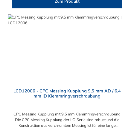
Zum Produkt
Schlauchkupplung hat ein Absperrventil. Die CPC Serie bietet
hohe Flexibilität mit zahlreichen Konfigurationen und
Anschlussvarianten und ist sowohl mit den Acetal-Kupplungen
der PLC-Serie kombinierbar als auch mit den Polypropylen-
Kupplungen der PLC12-Serie. Zudem sind Kupplungen
lieferbar, die den Anforderungen der NSF-Norm entsprechen.
LCD12006 - CPC Messing Kupplung 9,5 mm AD / 6,4
mm ID Klemmringverschraubung
CPC Messing Kupplung mit 9,5 mm Klemmringverschraubung
Die CPC Messing Kupplung der LC-Serie sind robust und die
Konstruktion aus verchromtem Messing ist für eine lange
Lebensdauer ausgelegt. Die CPC Kupplung LC-Serie ist auch in