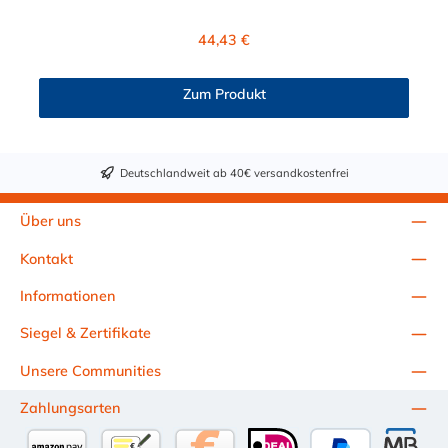
Hochtemperaturausführung lieferbar und für eine höheren
Leitungsdruck geeigent. Die CPC Messing Kupplung mit 9,5 mm
Regulärer Preis:
44,43 €
Klemmringverschraubung ermöglicht ein bequemes Verbinden
und Trennen mit einer Hand. Die Serie bietet hohe Flexibilität
mit zahlreichen Konfigurationen und Anschlussvarianten und ist
Zum Produkt
sowohl mit den Acetal-Kupplungen der PLC-Serie kombinierbar
als auch mit den Polypropylen-Kupplungen der PLC12-Serie.
Zudem sind Kupplungen lieferbar, die den Anforderungen der
NSF-Norm entsprechen.
Deutschlandweit ab 40€ versandkostenfrei
Über uns
Kontakt
Informationen
Siegel & Zertifikate
Unsere Communities
Zahlungsarten