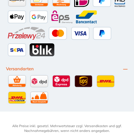
Amazon Pay
Vorkasse per Überweisung
Kauf auf Rechnung (10 Tage Netto)
iDEAL
PayPal
Multiba
Apple Pay
Google Pay
eps
Bancontact
Przelewy24
Kredit- oder Debitkarte
Später Bezahlen
SEPA Lastschrift
BLIK
Versandarten
Selbstabholung
DPD Standardversand
DPD Expressversand - 12 Uhr
UPS Standard International
DHL Standardv
DHL-Versand an Packstation
per Spedition
Alle Preise inkl. gesetzl. Mehrwertsteuer zzgl.
Versandkosten
und ggf.
Nachnahmegebühren, wenn nicht anders angegeben.