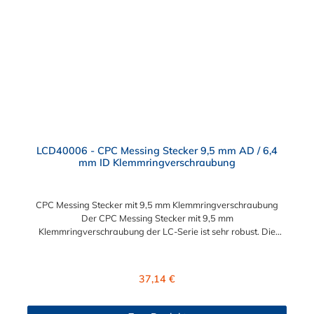
LCD40006 - CPC Messing Stecker 9,5 mm AD / 6,4
mm ID Klemmringverschraubung
CPC Messing Stecker mit 9,5 mm Klemmringverschraubung
Der CPC Messing Stecker mit 9,5 mm
Klemmringverschraubung der LC-Serie ist sehr robust. Die
Konstruktion aus verchromtem Messing sorgt für eine lange
Lebensdauer. Die LC-Serie ist auch in einer
Hochtemperaturausführung lieferbar, die für höheren Druck
Regulärer Preis:
37,14 €
ausgelegt ist. Der CPC Stecker ermöglicht ein bequemes
Verbinden und Trennen mit einer Hand. Dieser CPC Messing
Stecker mit 9,5 mm Klemmringverschraubung für eine