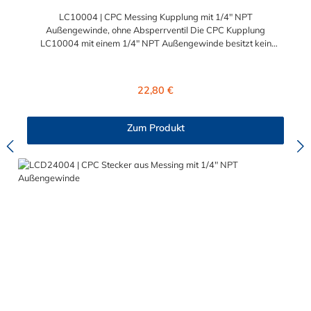
LC10004 | CPC Messing Kupplung mit 1/4" NPT
Außengewinde, ohne Absperrventil Die CPC Kupplung
LC10004 mit einem 1/4" NPT Außengewinde besitzt kein
Absperrventil. Das Material der CPC Kupplung ist verchromtes
Messing und der Dichtring ist aus Buna-N gefertigt. Das
Verbindungsstück zum CPC Stecker hat ein Maß von ≈ 11,1
Regulärer Preis:
22,80 €
mm. Sie können diese CPC Kupplung mit allen CPC Steckern
der LC-, PLC- und PLC12- Serie kombinieren. Die CPC-Serie
bietet eine große Auswahl an Konfigurationen, um die
Zum Produkt
Anforderungen der anspruchsvollsten Anwendungen für
Industrie, Biopharmazie, Medizin und Verpackungsindustrie zu
erfüllen. Die Colder Products Company Serie ist ein
leistungsstarkes, hochzuverlässiges Steckverbindersystem, das
eine mechanische Verbindungen bietet. Es wird in einer Vielzahl
von Anwendungen in der Industrie eingesetzt.