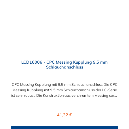
eine mechanische Verbindungen bietet. Es wird in einer Vielzahl
von Anwendungen in der Industrie eingesetzt.
LCD16006 - CPC Messing Kupplung 9,5 mm
Schlauchanschluss
CPC Messing Kupplung mit 9,5 mm Schlauchanschluss Die CPC
Messing Kupplung mit 9,5 mm Schlauchanschluss der LC-Serie
ist sehr robust. Die Konstruktion aus verchromtem Messing sorgt
für eine lange Lebensdauer und ist auch in einer
Hochtemperaturausführung lieferbar, die für höheren Druck
ausgelegt ist. Diese CPC Messing Kupplung ermöglicht ein
Regulärer Preis:
41,32 €
bequemes Verbinden und Trennen mit einer Hand. Die CPC
Messing Kupplung mit 9,5 mm Schlauchanschluss hat ein
integriertes Absperrventil. Die CPC Serie bietet eine hohe