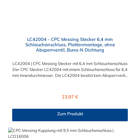
LC42004 - CPC Messing Stecker 6,4 mm
Schlauchanschluss, Plattenmontage, ohne
Absperrventil, Buna-N Dichtung
LC42004 | CPC Messing Stecker mit 6,4 mm Schlauchanschluss
Der CPC Stecker LC42004 mit einem Schlauchanschluss für 6,4
mm Innendurchmesser. Die LC42004 besitzt kein Absperrventil,
aber eine Überwurfmutter zur Plattenmontage. Das Material
des CPC Stecker ist verchromtes Messing und der Dichtring ist
aus Buna-N gefertigt. Das Verbindungsstück hat ein Maß von ≈
Regulärer Preis:
23,97 €
11,1 mm. Sie können diesen CPC Stecker mit den Serien der
Baureihe LC-, PLC- und PLC12- kombinieren. Die CPC-Serie
bietet eine große Auswahl an Konfigurationen, um die
Zum Produkt
Anforderungen der anspruchsvollsten Anwendungen für
Industrie, Biopharmazie, Medizin und Verpackungsindustrie zu
erfüllen. Die Colder Products Company Serie ist ein
leistungsstarkes, hochzuverlässiges Steckverbindersystem, das