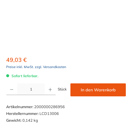
49,03 €
Preise inkl. MwSt. zzgl. Versandkosten
Sofort lieferbar.
Produkt Anzahl: Gib den gewünschten Wert ein oder benutze die Schaltflächen um die Anzahl z
Stück
In den Warenkorb
Artikelnummer:
2000000286956
Herstellernummer:
LCD13006
Gewicht:
0,142 kg