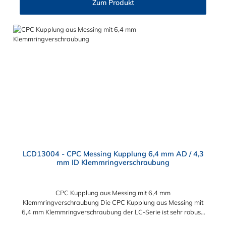
Zum Produkt
Flexibilität mit zahlreichen Konfigurationen und
Anschlussvarianten und ist sowohl mit den Acetal-Kupplungen
der PLC-Serie kombinierbar als auch mit den Polypropylen-
Kupplungen der PLC12-Serie. Zudem sind Kupplungen
lieferbar, die den Anforderungen der NSF-Norm entsprechen.
LCD13004 - CPC Messing Kupplung 6,4 mm AD / 4,3
mm ID Klemmringverschraubung
CPC Kupplung aus Messing mit 6,4 mm
Klemmringverschraubung Die CPC Kupplung aus Messing mit
6,4 mm Klemmringverschraubung der LC-Serie ist sehr robust.
Diese CPC Kupplung Konstruktion aus verchromtem Messing