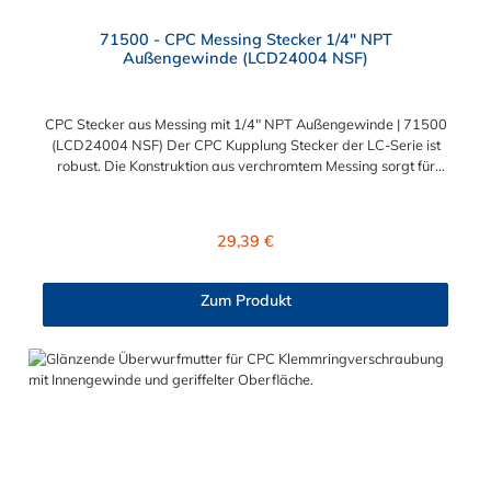
71500 - CPC Messing Stecker 1/4" NPT
Außengewinde (LCD24004 NSF)
CPC Stecker aus Messing mit 1/4" NPT Außengewinde | 71500
(LCD24004 NSF) Der CPC Kupplung Stecker der LC-Serie ist
robust. Die Konstruktion aus verchromtem Messing sorgt für
eine sehr lange Lebensdauer. Die Dichtung des Steckers ist aus
FDA Buna-N und somit lebensmitteltauglich und NSF-
konform. Dieser CPC Stecker aus Messing hat ein Absperrventil.
Regulärer Preis:
29,39 €
Der CPC Stecker aus Messing der LC-Serie ist auch in
Hochtemperaturausführung lieferbar und ausgelegt für hohen
Druck. Der CPC Stecker aus Messing mit 1/4" NPT
Zum Produkt
Außengewinde ermöglicht ein bequemes Verbinden und
Trennen mit einer Hand. Die CPC Serie bietet eine hohe
Flexibilität mit zahlreichen Konfigurationen und
Anschlussvarianten und ist sowohl mit den Acetal-Kupplungen
der PLC-Serie kombinierbar als auch mit den Polypropylen-
Kupplungen der PLC12-Serie.