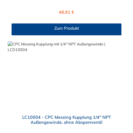
sorgt für eine lange Lebensdauer. Die CPC LC-Serie ist auch in
einer Hochtemperaturausführung lieferbar und ausgelegt für
Regulärer Preis:
48,91 €
höheren Druck. Die CPC Kupplung aus Messing mit 6,4 mm
Klemmringverschraubung ermöglicht ein bequemes Verbinden
und Trennen mit einer Hand. Diese CPC Schlauchkupplung hat
Zum Produkt
ein Absperrventil. Die CPC Serie bietet eine hohe Flexibilität mit
zahlreichen Konfigurationen und Anschlussvarianten und ist
sowohl mit den Acetal-Kupplungen der PLC-Serie kombinierbar
als auch mit den Polypropylen-Kupplungen der PLC12-Serie.
Zudem sind Kupplungen lieferbar, die den Anforderungen der
NSF-Norm entsprechen.
LC10004 - CPC Messing Kupplung 1/4" NPT
Außengewinde, ohne Absperrventil