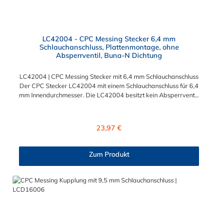
LC42004 - CPC Messing Stecker 6,4 mm
Schlauchanschluss, Plattenmontage, ohne
Absperrventil, Buna-N Dichtung
LC42004 | CPC Messing Stecker mit 6,4 mm Schlauchanschluss
Der CPC Stecker LC42004 mit einem Schlauchanschluss für 6,4
mm Innendurchmesser. Die LC42004 besitzt kein Absperrventil,
aber eine Überwurfmutter zur Plattenmontage. Das Material
des CPC Stecker ist verchromtes Messing und der Dichtring ist
aus Buna-N gefertigt. Das Verbindungsstück hat ein Maß von ≈
Regulärer Preis:
23,97 €
11,1 mm. Sie können diesen CPC Stecker mit den Serien der
Baureihe LC-, PLC- und PLC12- kombinieren. Die CPC-Serie
bietet eine große Auswahl an Konfigurationen, um die
Zum Produkt
Anforderungen der anspruchsvollsten Anwendungen für
Industrie, Biopharmazie, Medizin und Verpackungsindustrie zu
erfüllen. Die Colder Products Company Serie ist ein
leistungsstarkes, hochzuverlässiges Steckverbindersystem, das
eine mechanische Verbindungen bietet. Es wird in einer Vielzahl
von Anwendungen in der Industrie eingesetzt.