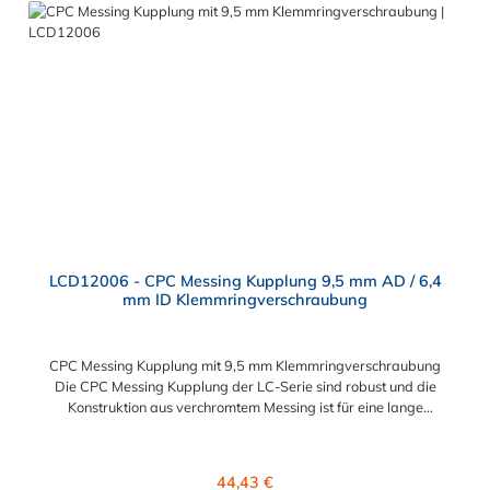
Anschlussvarianten und ist sowohl mit den Acetal-Kupplungen
der PLC-Serie kombinierbar als auch mit den Polypropylen-
Kupplungen der PLC12-Serie. Zudem sind Kupplungen
lieferbar, die den Anforderungen der NSF-Norm entsprechen.
LCD12006 - CPC Messing Kupplung 9,5 mm AD / 6,4
mm ID Klemmringverschraubung
CPC Messing Kupplung mit 9,5 mm Klemmringverschraubung
Die CPC Messing Kupplung der LC-Serie sind robust und die
Konstruktion aus verchromtem Messing ist für eine lange
Lebensdauer ausgelegt. Die CPC Kupplung LC-Serie ist auch in
Hochtemperaturausführung lieferbar und für eine höheren
Leitungsdruck geeigent. Die CPC Messing Kupplung mit 9,5 mm
Regulärer Preis:
44,43 €