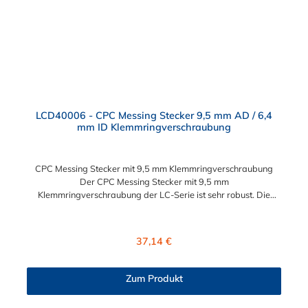
LCD40006 - CPC Messing Stecker 9,5 mm AD / 6,4
mm ID Klemmringverschraubung
CPC Messing Stecker mit 9,5 mm Klemmringverschraubung
Der CPC Messing Stecker mit 9,5 mm
Klemmringverschraubung der LC-Serie ist sehr robust. Die
Konstruktion aus verchromtem Messing sorgt für eine lange
Lebensdauer. Die LC-Serie ist auch in einer
Hochtemperaturausführung lieferbar, die für höheren Druck
Regulärer Preis:
37,14 €
ausgelegt ist. Der CPC Stecker ermöglicht ein bequemes
Verbinden und Trennen mit einer Hand. Dieser CPC Messing
Stecker mit 9,5 mm Klemmringverschraubung für eine
Zum Produkt
Schlauchkupplung hat ein Absperrventil. Die CPC Serie bietet
hohe Flexibilität mit zahlreichen Konfigurationen und