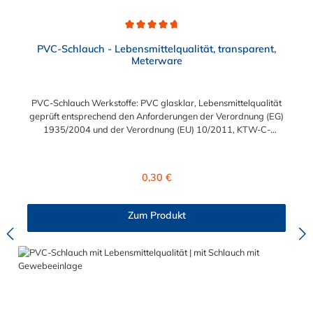
Durchschnittliche Bewertung von 4.7 von 5 Sternen
PVC-Schlauch - Lebensmittelqualität, transparent,
Meterware
PVC-Schlauch Werkstoffe: PVC glasklar, Lebensmittelqualität
geprüft entsprechend den Anforderungen der Verordnung (EG)
1935/2004 und der Verordnung (EU) 10/2011, KTW-C-
geprüft, TÜV-geprüft, LABS-freie Produktion Einsatzbereich:
Druckloses Durchleiten von Flüssigkeiten und Gasen wie
Wasser, Trinkwasser, Argon, Wein, Fruchtsaft, Limonade,
Regulärer Preis:
0,30 €
Mineralwasser, Süßmost und alkoholische Getränke bis 15
Vol% Alkoholgehalt (nicht für Bier in Schankanlagen und
fetthaltige Produkte!). Die durchfließenden Lebensmittel sollten
Zum Produkt
+40°C nicht überschreiten. Eine Geschmacksprobe ist ratsam.
Bei der Durchleitung von Lebensmitteln und Trinkwasser ist der
Schlauch vor dem Ersteinsatz unbedingt sorgfältig zu reinigen