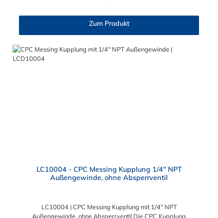
höheren Druck. Die CPC Kupplung aus Messing mit 6,4 mm
Klemmringverschraubung ermöglicht ein bequemes Verbinden
und Trennen mit einer Hand. Diese CPC Schlauchkupplung hat
Zum Produkt
ein Absperrventil. Die CPC Serie bietet eine hohe Flexibilität mit
zahlreichen Konfigurationen und Anschlussvarianten und ist
sowohl mit den Acetal-Kupplungen der PLC-Serie kombinierbar
als auch mit den Polypropylen-Kupplungen der PLC12-Serie.
Zudem sind Kupplungen lieferbar, die den Anforderungen der
NSF-Norm entsprechen.
LC10004 - CPC Messing Kupplung 1/4" NPT
Außengewinde, ohne Absperrventil
LC10004 | CPC Messing Kupplung mit 1/4" NPT
Außengewinde, ohne Absperrventil Die CPC Kupplung