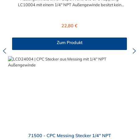
LC10004 mit einem 1/4" NPT Außengewinde besitzt kein
Absperrventil. Das Material der CPC Kupplung ist verchromtes
Messing und der Dichtring ist aus Buna-N gefertigt. Das
Verbindungsstück zum CPC Stecker hat ein Maß von ≈ 11,1
Regulärer Preis:
22,80 €
mm. Sie können diese CPC Kupplung mit allen CPC Steckern
der LC-, PLC- und PLC12- Serie kombinieren. Die CPC-Serie
bietet eine große Auswahl an Konfigurationen, um die
Zum Produkt
Anforderungen der anspruchsvollsten Anwendungen für
Industrie, Biopharmazie, Medizin und Verpackungsindustrie zu
erfüllen. Die Colder Products Company Serie ist ein
leistungsstarkes, hochzuverlässiges Steckverbindersystem, das
eine mechanische Verbindungen bietet. Es wird in einer Vielzahl
von Anwendungen in der Industrie eingesetzt.
71500 - CPC Messing Stecker 1/4" NPT