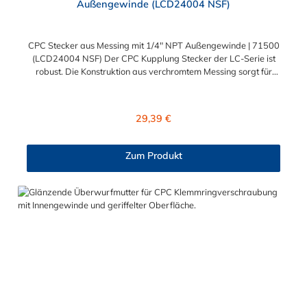
Außengewinde (LCD24004 NSF)
CPC Stecker aus Messing mit 1/4" NPT Außengewinde | 71500
(LCD24004 NSF) Der CPC Kupplung Stecker der LC-Serie ist
robust. Die Konstruktion aus verchromtem Messing sorgt für
eine sehr lange Lebensdauer. Die Dichtung des Steckers ist aus
FDA Buna-N und somit lebensmitteltauglich und NSF-
konform. Dieser CPC Stecker aus Messing hat ein Absperrventil.
Regulärer Preis:
29,39 €
Der CPC Stecker aus Messing der LC-Serie ist auch in
Hochtemperaturausführung lieferbar und ausgelegt für hohen
Druck. Der CPC Stecker aus Messing mit 1/4" NPT
Zum Produkt
Außengewinde ermöglicht ein bequemes Verbinden und
Trennen mit einer Hand. Die CPC Serie bietet eine hohe
Flexibilität mit zahlreichen Konfigurationen und
Anschlussvarianten und ist sowohl mit den Acetal-Kupplungen
der PLC-Serie kombinierbar als auch mit den Polypropylen-
Kupplungen der PLC12-Serie.