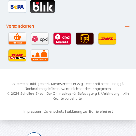
SEPA Lastschrift
BLIK
Versandarten
Selbstabholung
DPD Standardversand
DPD Expressversand - 12 Uhr
UPS Standard International
DHL Standardv
DHL-Versand an Packstation
per Spedition
Alle Preise inkl. gesetzl. Mehrwertsteuer zzgl.
Versandkosten
und ggf.
Nachnahmegebühren, wenn nicht anders angegeben.
© 2026 Schellen-Shop | Der Onlineshop für Befestigung & Verbindung - Alle
Rechte vorbehalten
Impressum
|
Datenschutz
|
Erklärung zur Barrierefreiheit