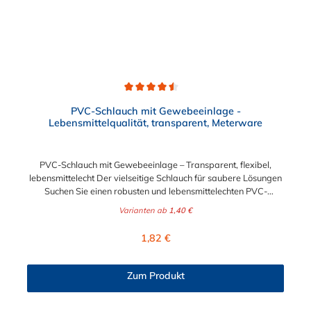
Durchschnittliche Bewertung von 4.5 von 5 Sternen
PVC-Schlauch mit Gewebeeinlage -
Lebensmittelqualität, transparent, Meterware
PVC-Schlauch mit Gewebeeinlage – Transparent, flexibel,
lebensmittelecht Der vielseitige Schlauch für saubere Lösungen
Suchen Sie einen robusten und lebensmittelechten PVC-
Schlauch für vielfältige Anwendungen in Haushalt, Industrie
Varianten ab
1,40 €
oder Gastronomie? Unser transparenter PVC-Schlauch mit
Gewebeeinlage erfüllt höchste Anforderungen – und das als
Regulärer Preis:
1,82 €
Meterware für maximale Flexibilität. Geprüfte Qualität für
sensible Anwendungen Dieser Druckschlauch besteht aus einer
Innenseele und Außendecke aus PVC sowie einer
Zum Produkt
stabilisierenden Textil-Gewebeeinlage. Er wird TÜV-geprüft
und LABS-frei produziert. In der transparenten und
leuchtgrünen Variante ist er zusätzlich lebensmittelecht gemäß