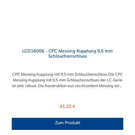
LCD16006 - CPC Messing Kupplung 9,5 mm
Schlauchanschluss
CPC Messing Kupplung mit 9,5 mm Schlauchanschluss Die CPC
Messing Kupplung mit 9,5 mm Schlauchanschluss der LC-Serie
ist sehr robust. Die Konstruktion aus verchromtem Messing sorgt
für eine lange Lebensdauer und ist auch in einer
Hochtemperaturausführung lieferbar, die für höheren Druck
ausgelegt ist. Diese CPC Messing Kupplung ermöglicht ein
Regulärer Preis:
41,32 €
bequemes Verbinden und Trennen mit einer Hand. Die CPC
Messing Kupplung mit 9,5 mm Schlauchanschluss hat ein
integriertes Absperrventil. Die CPC Serie bietet eine hohe
Zum Produkt
Flexibilität mit zahlreichen Konfigurationen und
Anschlussvarianten und ist sowohl mit den Acetal-Kupplungen