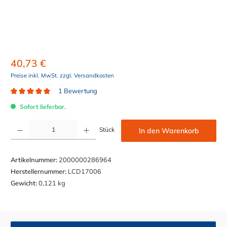
40,73 €
Preise inkl. MwSt. zzgl. Versandkosten
1 Bewertung
Durchschnittliche Bewertung von 5 von 5 Sternen
Sofort lieferbar.
Produkt Anzahl: Gib den gewünschten Wert ein oder benutze die Schaltflächen um die Anzahl z
Stück
In den Warenkorb
Artikelnummer:
2000000286964
Herstellernummer:
LCD17006
Gewicht:
0,121 kg