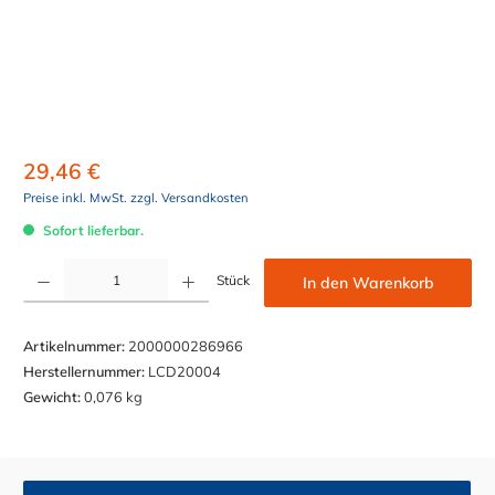
29,46 €
Preise inkl. MwSt. zzgl. Versandkosten
Sofort lieferbar.
Produkt Anzahl: Gib den gewünschten Wert ein oder benutze die Schaltflächen um die Anzahl z
Stück
In den Warenkorb
Artikelnummer:
2000000286966
Herstellernummer:
LCD20004
Gewicht:
0,076 kg