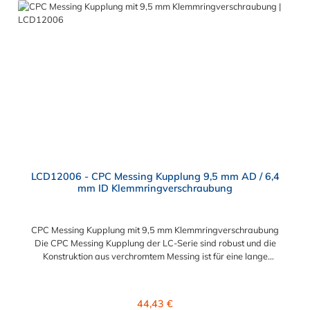
Anschlussvarianten und ist sowohl mit den Acetal-Kupplungen
der PLC-Serie kombinierbar als auch mit den Polypropylen-
Kupplungen der PLC12-Serie. Zudem sind Kupplungen
lieferbar, die den Anforderungen der NSF-Norm entsprechen.
LCD12006 - CPC Messing Kupplung 9,5 mm AD / 6,4
mm ID Klemmringverschraubung
CPC Messing Kupplung mit 9,5 mm Klemmringverschraubung
Die CPC Messing Kupplung der LC-Serie sind robust und die
Konstruktion aus verchromtem Messing ist für eine lange
Lebensdauer ausgelegt. Die CPC Kupplung LC-Serie ist auch in
Hochtemperaturausführung lieferbar und für eine höheren
Leitungsdruck geeigent. Die CPC Messing Kupplung mit 9,5 mm
Regulärer Preis:
44,43 €
Klemmringverschraubung ermöglicht ein bequemes Verbinden