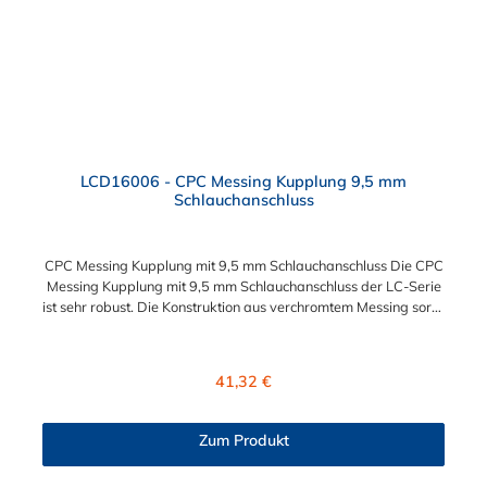
LCD16006 - CPC Messing Kupplung 9,5 mm
Schlauchanschluss
CPC Messing Kupplung mit 9,5 mm Schlauchanschluss Die CPC
Messing Kupplung mit 9,5 mm Schlauchanschluss der LC-Serie
ist sehr robust. Die Konstruktion aus verchromtem Messing sorgt
für eine lange Lebensdauer und ist auch in einer
Hochtemperaturausführung lieferbar, die für höheren Druck
ausgelegt ist. Diese CPC Messing Kupplung ermöglicht ein
Regulärer Preis:
41,32 €
bequemes Verbinden und Trennen mit einer Hand. Die CPC
Messing Kupplung mit 9,5 mm Schlauchanschluss hat ein
integriertes Absperrventil. Die CPC Serie bietet eine hohe
Zum Produkt
Flexibilität mit zahlreichen Konfigurationen und
Anschlussvarianten und ist sowohl mit den Acetal-Kupplungen