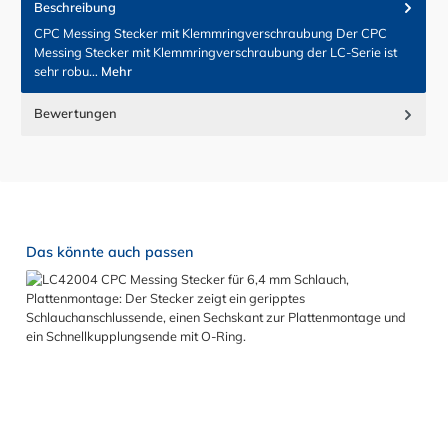
Beschreibung
CPC Messing Stecker mit Klemmringverschraubung Der CPC
Messing Stecker mit Klemmringverschraubung der LC-Serie ist
sehr robu…
Mehr
Bewertungen
Produktgalerie überspringen
Das könnte auch passen