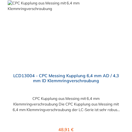
der PLC-Serie kombinierbar als auch mit den Polypropylen-
Kupplungen der PLC12-Serie. Zudem sind Kupplungen
lieferbar, die den Anforderungen der NSF-Norm entsprechen.
LCD13004 - CPC Messing Kupplung 6,4 mm AD / 4,3
mm ID Klemmringverschraubung
CPC Kupplung aus Messing mit 6,4 mm
Klemmringverschraubung Die CPC Kupplung aus Messing mit
6,4 mm Klemmringverschraubung der LC-Serie ist sehr robust.
Diese CPC Kupplung Konstruktion aus verchromtem Messing
sorgt für eine lange Lebensdauer. Die CPC LC-Serie ist auch in
einer Hochtemperaturausführung lieferbar und ausgelegt für
Regulärer Preis:
48,91 €
höheren Druck. Die CPC Kupplung aus Messing mit 6,4 mm