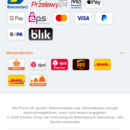
Bancontact
Przelewy24
Multibanco
Apple Pay
Google Pay
eps
Kredit- oder Debitkarte
Später Bezahl
SEPA Lastschrift
BLIK
Versandarten
Selbstabholung
DPD Standardversand
DPD Expressversand - 12 Uhr
UPS Standard International
DHL Standardv
DHL-Versand an Packstation
per Spedition
Alle Preise inkl. gesetzl. Mehrwertsteuer zzgl.
Versandkosten
und ggf.
Nachnahmegebühren, wenn nicht anders angegeben.
© 2026 Schellen-Shop | Der Onlineshop für Befestigung & Verbindung - Alle
Rechte vorbehalten