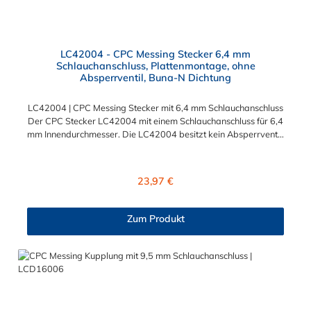
LC42004 - CPC Messing Stecker 6,4 mm
Schlauchanschluss, Plattenmontage, ohne
Absperrventil, Buna-N Dichtung
LC42004 | CPC Messing Stecker mit 6,4 mm Schlauchanschluss
Der CPC Stecker LC42004 mit einem Schlauchanschluss für 6,4
mm Innendurchmesser. Die LC42004 besitzt kein Absperrventil,
aber eine Überwurfmutter zur Plattenmontage. Das Material
des CPC Stecker ist verchromtes Messing und der Dichtring ist
aus Buna-N gefertigt. Das Verbindungsstück hat ein Maß von ≈
Regulärer Preis:
23,97 €
11,1 mm. Sie können diesen CPC Stecker mit den Serien der
Baureihe LC-, PLC- und PLC12- kombinieren. Die CPC-Serie
bietet eine große Auswahl an Konfigurationen, um die
Zum Produkt
Anforderungen der anspruchsvollsten Anwendungen für
Industrie, Biopharmazie, Medizin und Verpackungsindustrie zu
erfüllen. Die Colder Products Company Serie ist ein
leistungsstarkes, hochzuverlässiges Steckverbindersystem, das
eine mechanische Verbindungen bietet. Es wird in einer Vielzahl
von Anwendungen in der Industrie eingesetzt.