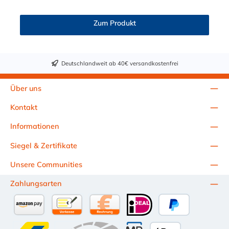
und Trennen mit einer Hand. Die Serie bietet hohe Flexibilität
mit zahlreichen Konfigurationen und Anschlussvarianten und ist
Zum Produkt
sowohl mit den Acetal-Kupplungen der PLC-Serie kombinierbar
als auch mit den Polypropylen-Kupplungen der PLC12-Serie.
Zudem sind Kupplungen lieferbar, die den Anforderungen der
NSF-Norm entsprechen.
Deutschlandweit ab 40€ versandkostenfrei
Über uns
Kontakt
Informationen
Siegel & Zertifikate
Unsere Communities
Zahlungsarten
Amazon Pay
Vorkasse per Überweisung
Kauf auf Rechnung (10 Tage Netto)
iDEAL
PayPal