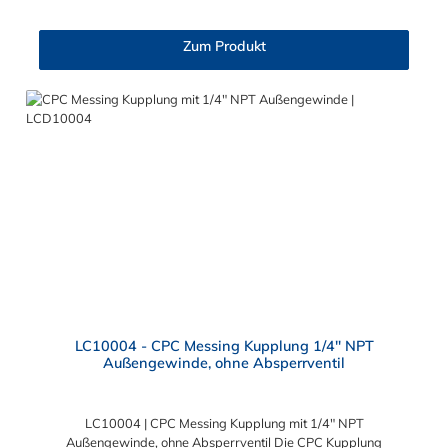
Klemmringverschraubung ermöglicht ein bequemes Verbinden
und Trennen mit einer Hand. Diese CPC Schlauchkupplung hat
Zum Produkt
ein Absperrventil. Die CPC Serie bietet eine hohe Flexibilität mit
zahlreichen Konfigurationen und Anschlussvarianten und ist
sowohl mit den Acetal-Kupplungen der PLC-Serie kombinierbar
als auch mit den Polypropylen-Kupplungen der PLC12-Serie.
Zudem sind Kupplungen lieferbar, die den Anforderungen der
NSF-Norm entsprechen.
LC10004 - CPC Messing Kupplung 1/4" NPT
Außengewinde, ohne Absperrventil
LC10004 | CPC Messing Kupplung mit 1/4" NPT
Außengewinde, ohne Absperrventil Die CPC Kupplung