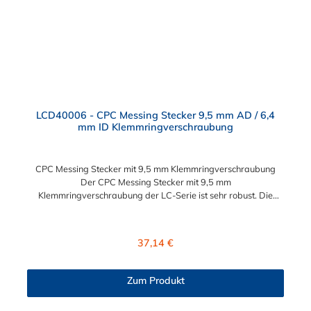
LCD40006 - CPC Messing Stecker 9,5 mm AD / 6,4
mm ID Klemmringverschraubung
CPC Messing Stecker mit 9,5 mm Klemmringverschraubung
Der CPC Messing Stecker mit 9,5 mm
Klemmringverschraubung der LC-Serie ist sehr robust. Die
Konstruktion aus verchromtem Messing sorgt für eine lange
Lebensdauer. Die LC-Serie ist auch in einer
Hochtemperaturausführung lieferbar, die für höheren Druck
Regulärer Preis:
37,14 €
ausgelegt ist. Der CPC Stecker ermöglicht ein bequemes
Verbinden und Trennen mit einer Hand. Dieser CPC Messing
Stecker mit 9,5 mm Klemmringverschraubung für eine
Zum Produkt
Schlauchkupplung hat ein Absperrventil. Die CPC Serie bietet
hohe Flexibilität mit zahlreichen Konfigurationen und