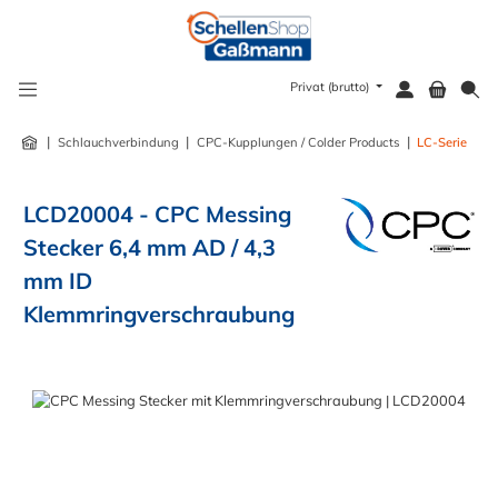
alt springen
Privat (brutto)
|
|
|
Schlauchverbindung
CPC-Kupplungen / Colder Products
LC-Serie
LCD20004 - CPC Messing
Stecker 6,4 mm AD / 4,3
mm ID
Klemmringverschraubung
Bildergalerie überspringen