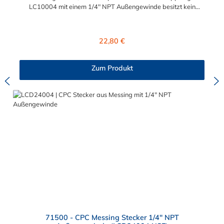
LC10004 mit einem 1/4" NPT Außengewinde besitzt kein
Absperrventil. Das Material der CPC Kupplung ist verchromtes
Messing und der Dichtring ist aus Buna-N gefertigt. Das
Verbindungsstück zum CPC Stecker hat ein Maß von ≈ 11,1
Regulärer Preis:
22,80 €
mm. Sie können diese CPC Kupplung mit allen CPC Steckern
der LC-, PLC- und PLC12- Serie kombinieren. Die CPC-Serie
bietet eine große Auswahl an Konfigurationen, um die
Zum Produkt
Anforderungen der anspruchsvollsten Anwendungen für
Industrie, Biopharmazie, Medizin und Verpackungsindustrie zu
erfüllen. Die Colder Products Company Serie ist ein
leistungsstarkes, hochzuverlässiges Steckverbindersystem, das
eine mechanische Verbindungen bietet. Es wird in einer Vielzahl
von Anwendungen in der Industrie eingesetzt.
71500 - CPC Messing Stecker 1/4" NPT