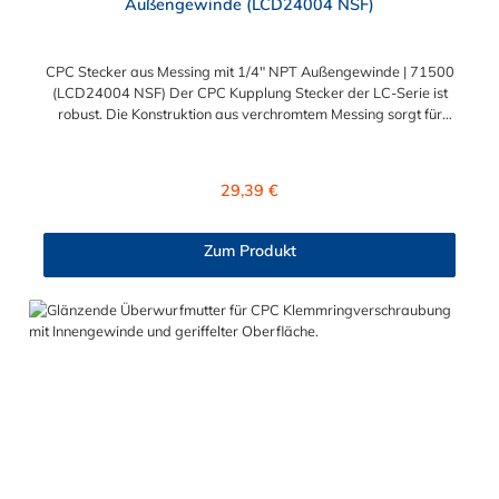
Außengewinde (LCD24004 NSF)
CPC Stecker aus Messing mit 1/4" NPT Außengewinde | 71500
(LCD24004 NSF) Der CPC Kupplung Stecker der LC-Serie ist
robust. Die Konstruktion aus verchromtem Messing sorgt für
eine sehr lange Lebensdauer. Die Dichtung des Steckers ist aus
FDA Buna-N und somit lebensmitteltauglich und NSF-
konform. Dieser CPC Stecker aus Messing hat ein Absperrventil.
Regulärer Preis:
29,39 €
Der CPC Stecker aus Messing der LC-Serie ist auch in
Hochtemperaturausführung lieferbar und ausgelegt für hohen
Druck. Der CPC Stecker aus Messing mit 1/4" NPT
Zum Produkt
Außengewinde ermöglicht ein bequemes Verbinden und
Trennen mit einer Hand. Die CPC Serie bietet eine hohe
Flexibilität mit zahlreichen Konfigurationen und
Anschlussvarianten und ist sowohl mit den Acetal-Kupplungen
der PLC-Serie kombinierbar als auch mit den Polypropylen-
Kupplungen der PLC12-Serie.