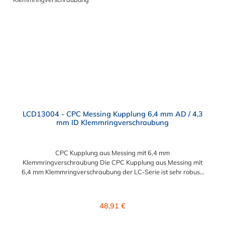
lieferbar, die den Anforderungen der NSF-Norm entsprechen.
LCD13004 - CPC Messing Kupplung 6,4 mm AD / 4,3
mm ID Klemmringverschraubung
CPC Kupplung aus Messing mit 6,4 mm
Klemmringverschraubung Die CPC Kupplung aus Messing mit
6,4 mm Klemmringverschraubung der LC-Serie ist sehr robust.
Diese CPC Kupplung Konstruktion aus verchromtem Messing
sorgt für eine lange Lebensdauer. Die CPC LC-Serie ist auch in
einer Hochtemperaturausführung lieferbar und ausgelegt für
Regulärer Preis:
48,91 €
höheren Druck. Die CPC Kupplung aus Messing mit 6,4 mm
Klemmringverschraubung ermöglicht ein bequemes Verbinden