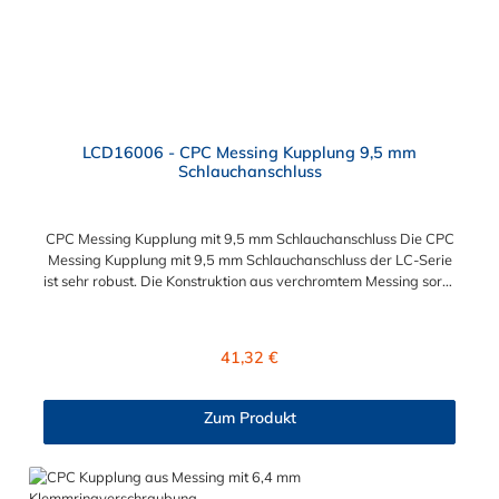
LCD16006 - CPC Messing Kupplung 9,5 mm
Schlauchanschluss
CPC Messing Kupplung mit 9,5 mm Schlauchanschluss Die CPC
Messing Kupplung mit 9,5 mm Schlauchanschluss der LC-Serie
ist sehr robust. Die Konstruktion aus verchromtem Messing sorgt
für eine lange Lebensdauer und ist auch in einer
Hochtemperaturausführung lieferbar, die für höheren Druck
ausgelegt ist. Diese CPC Messing Kupplung ermöglicht ein
Regulärer Preis:
41,32 €
bequemes Verbinden und Trennen mit einer Hand. Die CPC
Messing Kupplung mit 9,5 mm Schlauchanschluss hat ein
integriertes Absperrventil. Die CPC Serie bietet eine hohe
Zum Produkt
Flexibilität mit zahlreichen Konfigurationen und
Anschlussvarianten und ist sowohl mit den Acetal-Kupplungen
der PLC-Serie kombinierbar als auch mit den Polypropylen-
Kupplungen der PLC12-Serie. Zudem sind Kupplungen