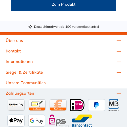
mit zahlreichen Konfigurationen und Anschlussvarianten und ist
Zum Produkt
sowohl mit den Acetal-Kupplungen der PLC-Serie kombinierbar
als auch mit den Polypropylen-Kupplungen der PLC12-Serie.
Zudem sind Kupplungen lieferbar, die den Anforderungen der
NSF-Norm entsprechen.
Deutschlandweit ab 40€ versandkostenfrei
Über uns
Kontakt
Informationen
Siegel & Zertifikate
Unsere Communities
Zahlungsarten
Amazon Pay
Vorkasse per Überweisung
Kauf auf Rechnung (10 Tage Netto)
iDEAL
PayPal
Multiba