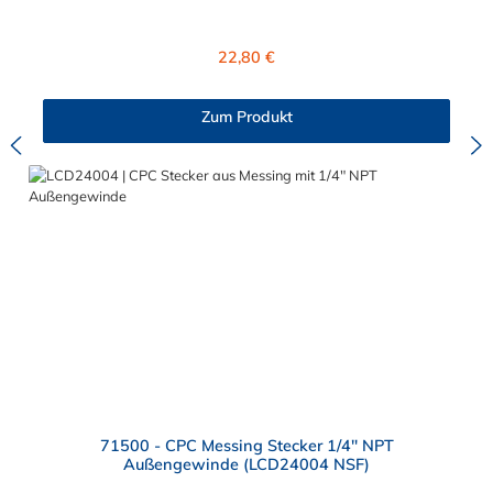
Absperrventil. Das Material der CPC Kupplung ist verchromtes
Messing und der Dichtring ist aus Buna-N gefertigt. Das
Verbindungsstück zum CPC Stecker hat ein Maß von ≈ 11,1
Regulärer Preis:
22,80 €
mm. Sie können diese CPC Kupplung mit allen CPC Steckern
der LC-, PLC- und PLC12- Serie kombinieren. Die CPC-Serie
bietet eine große Auswahl an Konfigurationen, um die
Zum Produkt
Anforderungen der anspruchsvollsten Anwendungen für
Industrie, Biopharmazie, Medizin und Verpackungsindustrie zu
erfüllen. Die Colder Products Company Serie ist ein
leistungsstarkes, hochzuverlässiges Steckverbindersystem, das
eine mechanische Verbindungen bietet. Es wird in einer Vielzahl
von Anwendungen in der Industrie eingesetzt.
71500 - CPC Messing Stecker 1/4" NPT
Außengewinde (LCD24004 NSF)