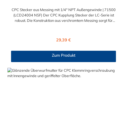
CPC Stecker aus Messing mit 1/4" NPT Außengewinde | 71500
(LCD24004 NSF) Der CPC Kupplung Stecker der LC-Serie ist
robust. Die Konstruktion aus verchromtem Messing sorgt für
eine sehr lange Lebensdauer. Die Dichtung des Steckers ist aus
FDA Buna-N und somit lebensmitteltauglich und NSF-
konform. Dieser CPC Stecker aus Messing hat ein Absperrventil.
Regulärer Preis:
29,39 €
Der CPC Stecker aus Messing der LC-Serie ist auch in
Hochtemperaturausführung lieferbar und ausgelegt für hohen
Druck. Der CPC Stecker aus Messing mit 1/4" NPT
Zum Produkt
Außengewinde ermöglicht ein bequemes Verbinden und
Trennen mit einer Hand. Die CPC Serie bietet eine hohe
Flexibilität mit zahlreichen Konfigurationen und
Anschlussvarianten und ist sowohl mit den Acetal-Kupplungen
der PLC-Serie kombinierbar als auch mit den Polypropylen-
Kupplungen der PLC12-Serie.