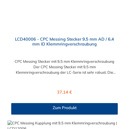
LCD40006 - CPC Messing Stecker 9,5 mm AD / 6,4
mm ID Klemmringverschraubung
CPC Messing Stecker mit 9,5 mm Klemmringverschraubung
Der CPC Messing Stecker mit 9,5 mm
Klemmringverschraubung der LC-Serie ist sehr robust. Die
Konstruktion aus verchromtem Messing sorgt für eine lange
Lebensdauer. Die LC-Serie ist auch in einer
Hochtemperaturausführung lieferbar, die für höheren Druck
Regulärer Preis:
37,14 €
ausgelegt ist. Der CPC Stecker ermöglicht ein bequemes
Verbinden und Trennen mit einer Hand. Dieser CPC Messing
Stecker mit 9,5 mm Klemmringverschraubung für eine
Zum Produkt
Schlauchkupplung hat ein Absperrventil. Die CPC Serie bietet
hohe Flexibilität mit zahlreichen Konfigurationen und
Anschlussvarianten und ist sowohl mit den Acetal-Kupplungen
der PLC-Serie kombinierbar als auch mit den Polypropylen-