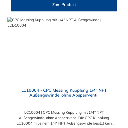
und Trennen mit einer Hand. Diese CPC Schlauchkupplung hat
Zum Produkt
ein Absperrventil. Die CPC Serie bietet eine hohe Flexibilität mit
zahlreichen Konfigurationen und Anschlussvarianten und ist
sowohl mit den Acetal-Kupplungen der PLC-Serie kombinierbar
als auch mit den Polypropylen-Kupplungen der PLC12-Serie.
Zudem sind Kupplungen lieferbar, die den Anforderungen der
NSF-Norm entsprechen.
LC10004 - CPC Messing Kupplung 1/4" NPT
Außengewinde, ohne Absperrventil
LC10004 | CPC Messing Kupplung mit 1/4" NPT
Außengewinde, ohne Absperrventil Die CPC Kupplung
LC10004 mit einem 1/4" NPT Außengewinde besitzt kein