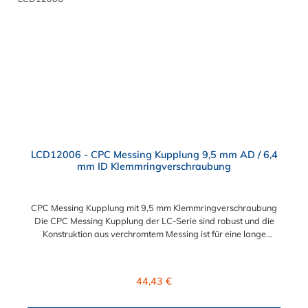
Kupplungen der PLC12-Serie. Zudem sind Kupplungen
lieferbar, die den Anforderungen der NSF-Norm entsprechen.
LCD12006 - CPC Messing Kupplung 9,5 mm AD / 6,4
mm ID Klemmringverschraubung
CPC Messing Kupplung mit 9,5 mm Klemmringverschraubung
Die CPC Messing Kupplung der LC-Serie sind robust und die
Konstruktion aus verchromtem Messing ist für eine lange
Lebensdauer ausgelegt. Die CPC Kupplung LC-Serie ist auch in
Hochtemperaturausführung lieferbar und für eine höheren
Leitungsdruck geeigent. Die CPC Messing Kupplung mit 9,5 mm
Regulärer Preis:
44,43 €
Klemmringverschraubung ermöglicht ein bequemes Verbinden
und Trennen mit einer Hand. Die Serie bietet hohe Flexibilität