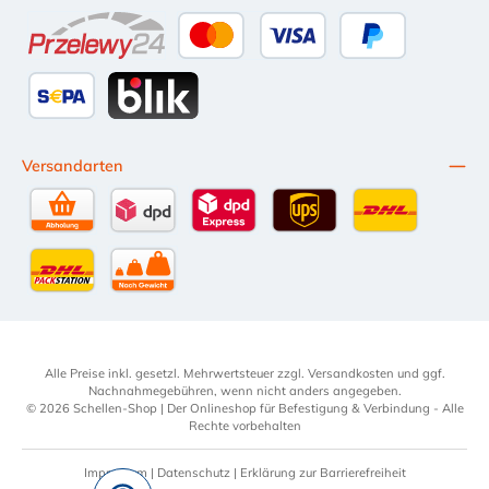
Apple Pay
Google Pay
eps
Bancontact
Przelewy24
Kredit- oder Debitkarte
Später Bezahlen
SEPA Lastschrift
BLIK
Versandarten
Selbstabholung
DPD Standardversand
DPD Expressversand - 12 Uhr
UPS Standard International
DHL Standardv
DHL-Versand an Packstation
per Spedition
Alle Preise inkl. gesetzl. Mehrwertsteuer zzgl.
Versandkosten
und ggf.
Nachnahmegebühren, wenn nicht anders angegeben.
© 2026 Schellen-Shop | Der Onlineshop für Befestigung & Verbindung - Alle
Rechte vorbehalten
Impressum
|
Datenschutz
|
Erklärung zur Barrierefreiheit