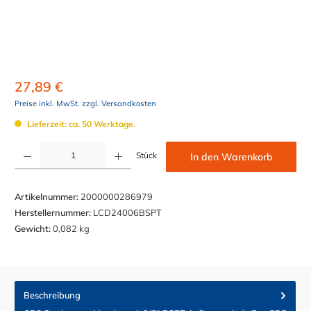
27,89 €
Preise inkl. MwSt. zzgl. Versandkosten
Lieferzeit: ca. 50 Werktage.
Produkt Anzahl: Gib den gewünschten Wert ein oder benutze die Schaltflächen um die Anzahl z
Stück
In den Warenkorb
Artikelnummer:
2000000286979
Herstellernummer:
LCD24006BSPT
Gewicht:
0,082 kg
Beschreibung