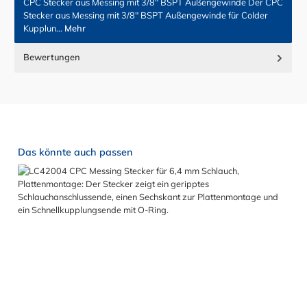
CPC Stecker aus Messing mit 3/8" BSPT Außengewinde Der CPC
Stecker aus Messing mit 3/8" BSPT Außengewinde für Colder
Kupplun…
Mehr
Bewertungen
Produktgalerie überspringen
Das könnte auch passen