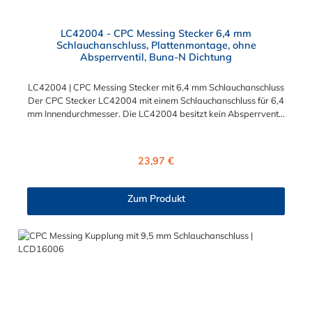
LC42004 - CPC Messing Stecker 6,4 mm
Schlauchanschluss, Plattenmontage, ohne
Absperrventil, Buna-N Dichtung
LC42004 | CPC Messing Stecker mit 6,4 mm Schlauchanschluss
Der CPC Stecker LC42004 mit einem Schlauchanschluss für 6,4
mm Innendurchmesser. Die LC42004 besitzt kein Absperrventil,
aber eine Überwurfmutter zur Plattenmontage. Das Material
des CPC Stecker ist verchromtes Messing und der Dichtring ist
aus Buna-N gefertigt. Das Verbindungsstück hat ein Maß von ≈
Regulärer Preis:
23,97 €
11,1 mm. Sie können diesen CPC Stecker mit den Serien der
Baureihe LC-, PLC- und PLC12- kombinieren. Die CPC-Serie
bietet eine große Auswahl an Konfigurationen, um die
Zum Produkt
Anforderungen der anspruchsvollsten Anwendungen für
Industrie, Biopharmazie, Medizin und Verpackungsindustrie zu
erfüllen. Die Colder Products Company Serie ist ein
leistungsstarkes, hochzuverlässiges Steckverbindersystem, das
eine mechanische Verbindungen bietet. Es wird in einer Vielzahl
von Anwendungen in der Industrie eingesetzt.