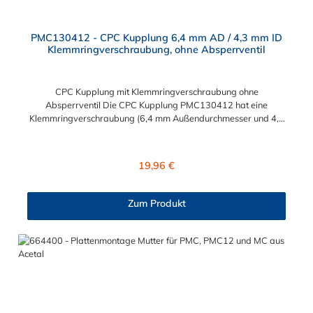
PMC130412 - CPC Kupplung 6,4 mm AD / 4,3 mm ID
Klemmringverschraubung, ohne Absperrventil
CPC Kupplung mit Klemmringverschraubung ohne
Absperrventil Die CPC Kupplung PMC130412 hat eine
Klemmringverschraubung (6,4 mm Außendurchmesser und 4,3
mm Innendurchmesser). Die PMC130412 besitzt kein
Absperrventil. Das Material der CPC Kupplung ist
Polypropylene. Das Verbindungsstück zum CPC Stecker hat ein
Regulärer Preis:
19,96 €
Innenmaß von ≈ 7,9 mm. Sie können diese CPC Kupplung mit
allen CPC Steckern der PMC-, PMC12- und MC- Serie
kombinieren.
Zum Produkt