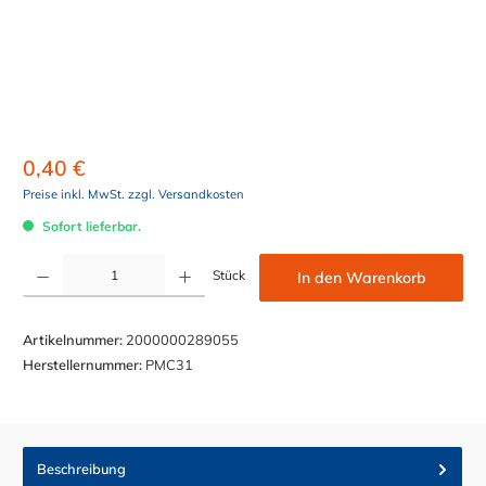
0,40 €
Preise inkl. MwSt. zzgl. Versandkosten
Sofort lieferbar.
Produkt Anzahl: Gib den gewünschten Wert ein oder benutze die Schaltflächen um die Anzahl z
Stück
In den Warenkorb
Artikelnummer:
2000000289055
Herstellernummer:
PMC31
Beschreibung