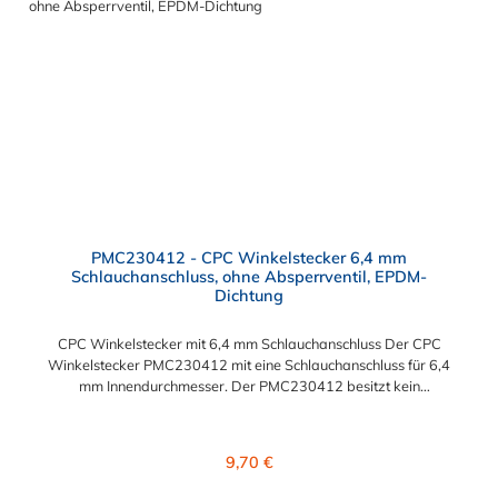
PMC230412 - CPC Winkelstecker 6,4 mm
Schlauchanschluss, ohne Absperrventil, EPDM-
Dichtung
CPC Winkelstecker mit 6,4 mm Schlauchanschluss Der CPC
Winkelstecker PMC230412 mit eine Schlauchanschluss für 6,4
mm Innendurchmesser. Der PMC230412 besitzt kein
Absperrventil. Das Material des Winkelsteckers ist
Polypropylen und der Dichtring ist aus EPDM. Das
Verbindungsstück zur CPC Kupplung mit dem O-Ring, hat ein
Regulärer Preis:
9,70 €
Maß von ≈ 7,9 mm. Sie können diesen Winkelstecker mit allen
Kupplungen der PMC-, PMC12- und MC- Serie kombinieren.