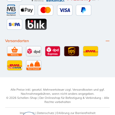
Google Pay
eps
Bancontact
Przelewy24
Multibanco
Apple Pay
Kredit- oder Debitkarte
Später Bezahlen
SEPA Lastschrift
BLIK
Versandarten
Selbstabholung
DPD Standardversand
DPD Expressversand - 12 Uhr
UPS Standard International
DHL Standardv
DHL-Versand an Packstation
per Spedition
Alle Preise inkl. gesetzl. Mehrwertsteuer zzgl.
Versandkosten
und ggf.
Nachnahmegebühren, wenn nicht anders angegeben.
© 2026 Schellen-Shop | Der Onlineshop für Befestigung & Verbindung - Alle
Rechte vorbehalten
Impressum
|
Datenschutz
|
Erklärung zur Barrierefreiheit