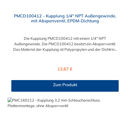
PMCD100412 - Kupplung 1/4" NPT Außengewinde,
mit Absperrventil, EPDM-Dichtung
Die Kupplung PMCD100412 mit einem 1/4" NPT
Außengewinde. Die PMCD100412 besitzt ein Absperrventil.
Das Material der Kupplung ist Polypropylen und der Dichtring
ist aus EPDM. Das Verbindungsstück zum Stecker hat ein Maß
von ≈ 7,9 mm. Sie können diese Kupplung mit allen Steckern der
PMC-, PMC12- und MC- Serie kombinieren.
Regulärer Preis:
13,67 €
Zum Produkt