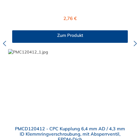
der Panel-Mount ist vernickeltes Messing.
Regulärer Preis:
2,76 €
Zum Produkt
PMCD120412 - CPC Kupplung 6,4 mm AD / 4,3 mm
ID Klemmringverschraubung, mit Absperrventil,
EPDM-Dich