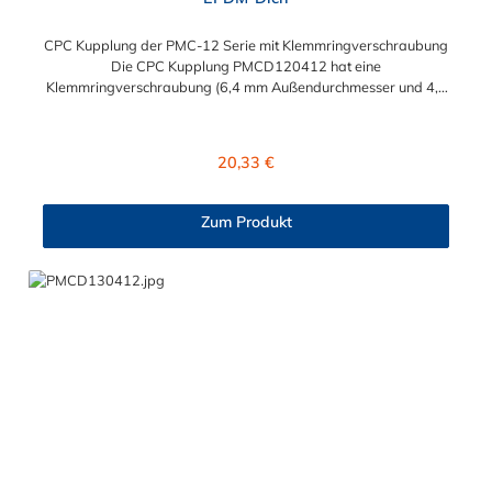
CPC Kupplung der PMC-12 Serie mit Klemmringverschraubung
Die CPC Kupplung PMCD120412 hat eine
Klemmringverschraubung (6,4 mm Außendurchmesser und 4,3
mm Innendurchmesser). Die PMCD120412 besitzt ein
Absperrventil, jedoch eine Überwurfmutter zur Plattenmontage.
Das Material der Kupplung ist Polypropylen und der Dichtring
Regulärer Preis:
20,33 €
ist aus EPDM. Das Verbindungsstück zum Stecker hat ein
Innenmaß von ≈ 7,9 mm. Sie können diese Kupplung mit allen
Steckern der PMC-, PMC12- und MC- Serie kombinieren.
Zum Produkt