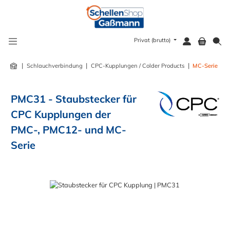
alt springen
Privat (brutto)
|
|
|
Schlauchverbindung
CPC-Kupplungen / Colder Products
MC-Serie
PMC31 - Staubstecker für
CPC Kupplungen der
PMC-, PMC12- und MC-
Serie
Bildergalerie überspringen