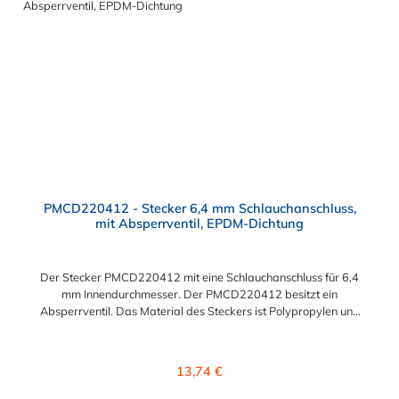
PMCD220412 - Stecker 6,4 mm Schlauchanschluss,
mit Absperrventil, EPDM-Dichtung
Der Stecker PMCD220412 mit eine Schlauchanschluss für 6,4
mm Innendurchmesser. Der PMCD220412 besitzt ein
Absperrventil. Das Material des Steckers ist Polypropylen und
der Dichtring ist aus EPDM. Das Verbindungsstück zur
Kupplung mit dem O-Ring, hat ein Maß von ≈ 7,9 mm. Sie
können diesen Stecker mit allen Kupplungen der PMC-, PMC12-
Regulärer Preis:
13,74 €
und MC- Serie kombinieren.