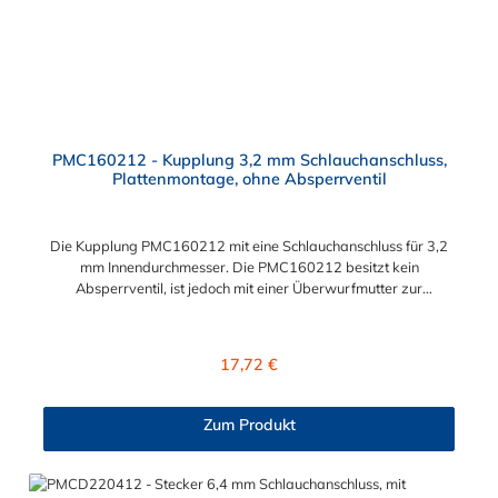
PMC160212 - Kupplung 3,2 mm Schlauchanschluss,
Plattenmontage, ohne Absperrventil
Die Kupplung PMC160212 mit eine Schlauchanschluss für 3,2
mm Innendurchmesser. Die PMC160212 besitzt kein
Absperrventil, ist jedoch mit einer Überwurfmutter zur
Plattenmontage ausgestattet. Das Material der Kupplung ist
Polypropylen. Das Verbindungsstück zum Stecker, hat ein
Innenmaß von ≈ 7,9 mm. Sie können diese Kupplung mit allen
Regulärer Preis:
17,72 €
Steckern der PMC-, PMC12- und MC- Serie kombinieren.
Zum Produkt