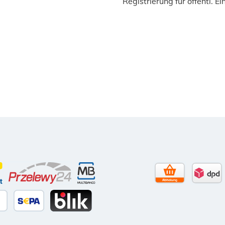
Registrierung für öffentl. E
to)
contact
Przelewy24
Multibanco
Selbstabholun
DPD 
itkarte
äter Bezahlen
SEPA Lastschrift
BLIK