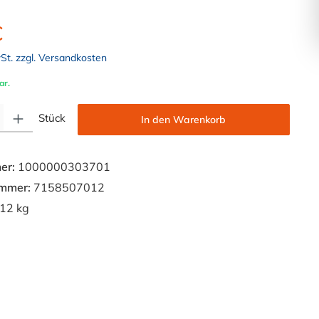
€
wSt. zzgl. Versandkosten
ar.
Gib den gewünschten Wert ein oder benutze die Schaltflächen um die Anzahl zu e
Stück
In den Warenkorb
er:
1000000303701
ummer:
7158507012
12 kg