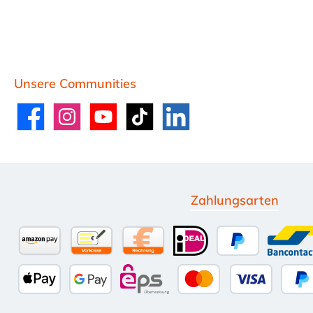
Unsere Communities
Facebook
Instagram
YouTube
TikTok
LinkedIn
Zahlungsarten
Amazon Pay
Vorkasse per Überweisung
Kauf auf Rechnung (10 Tage Net
iDEAL
PayPal
Ban
Apple Pay
Google Pay
eps
Kredit- oder Deb
Sp