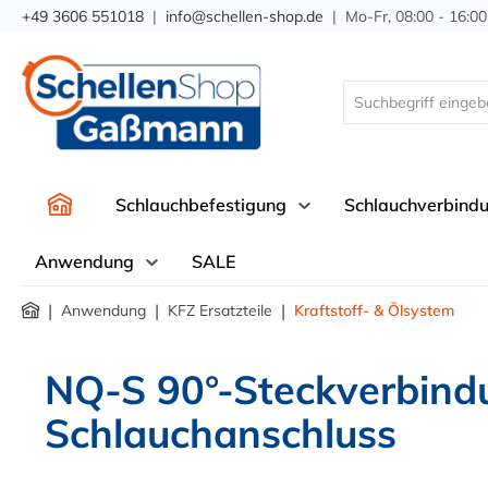
+49 3606 551018
|
info@schellen-shop.de
| Mo-Fr, 08:00 - 16:00
springen
Zur Hauptnavigation springen
Schlauchbefestigung
Schlauchverbind
Anwendung
SALE
|
|
|
Anwendung
KFZ Ersatzteile
Kraftstoff- & Ölsystem
NQ-S 90°-Steckverbind
Schlauchanschluss