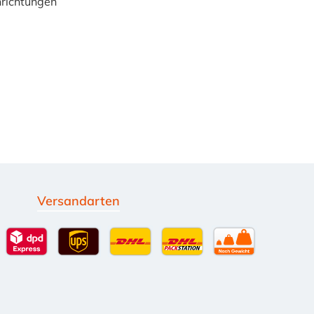
inrichtungen
Versandarten
g
Standardversand
DPD Expressversand - 12 Uhr
UPS Standard International
DHL Standardversand
DHL-Versand an Packsta
per Spedition