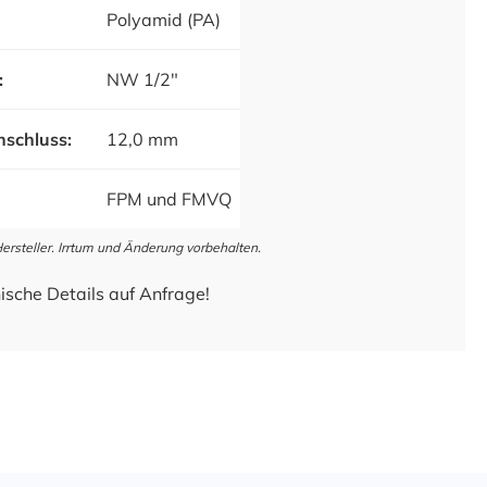
Polyamid (PA)
:
NW 1/2"
schluss:
12,0 mm
FPM und FMVQ
steller. Irrtum und Änderung vorbehalten.
ische Details auf Anfrage!