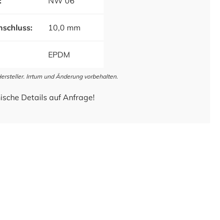
:
NW 06
schluss:
10,0 mm
EPDM
steller. Irrtum und Änderung vorbehalten.
ische Details auf Anfrage!