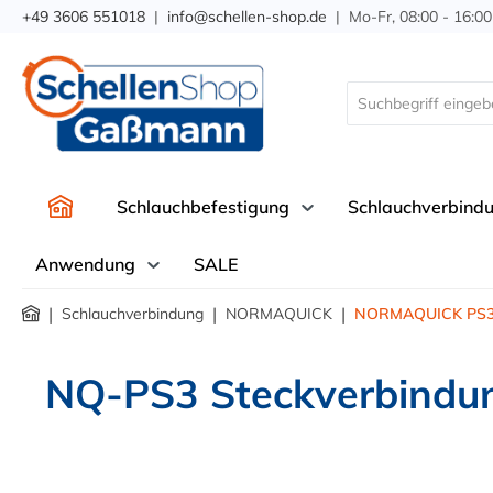
+49 3606 551018
|
info@schellen-shop.de
| Mo-Fr, 08:00 - 16:00
springen
Zur Hauptnavigation springen
Schlauchbefestigung
Schlauchverbind
Anwendung
SALE
|
|
|
Schlauchverbindung
NORMAQUICK
NORMAQUICK PS
NQ-PS3 Steckverbindun