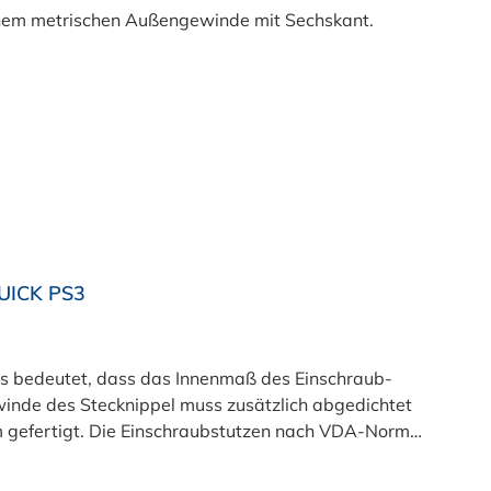
UICK PS3
 bedeutet, dass das Innenmaß des Einschraub-
nde des Stecknippel muss zusätzlich abgedichtet
m gefertigt. Die Einschraubstutzen nach VDA-Norm
 Insbesondere bei medienführenden Leitungen im
men kommen diese Stecksysteme zum Einsatz. Als