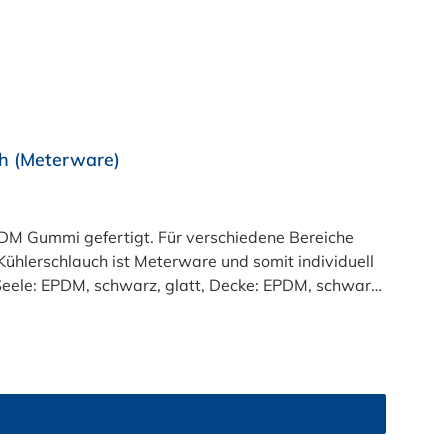
h (Meterware)
M Gummi gefertigt. Für verschiedene Bereiche
ühlerschlauch ist Meterware und somit individuell
:Seele: EPDM, schwarz, glatt, Decke: EPDM, schwarz,
eraturbereich:-40°C bis +125°C (Innen-Ø > 50mm:
50 mm: 3 bar, Berstdruck: 9 bar)