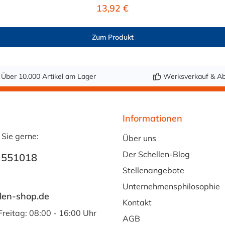
Regulärer Preis:
13,92 €
edienführenden Leitung wird ein Einschraubnippel (z.B. für
ein NORMAQUICK® PS3 Steckverbinder benötigt.
Zum Produkt
Über 10.000 Artikel am Lager
Werksverkauf & Ab
Informationen
 Sie gerne:
Über uns
Der Schellen-Blog
 551018
Stellenangebote
Unternehmensphilosophie
len-shop.de
Kontakt
Freitag: 08:00 - 16:00 Uhr
AGB