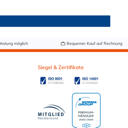
 Gewindeanschluss am Kühler) oder ggf. auch
holung möglich
Bequemer Kauf auf Rechnung
Siegel & Zertifikate