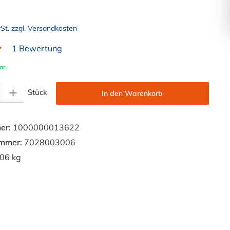
wSt. zzgl. Versandkosten
1 Bewertung
liche Bewertung von 5 von 5 Sternen
ar.
Gib den gewünschten Wert ein oder benutze die Schaltflächen um die Anzahl zu e
Stück
In den Warenkorb
er:
1000000013622
ummer:
7028003006
06 kg