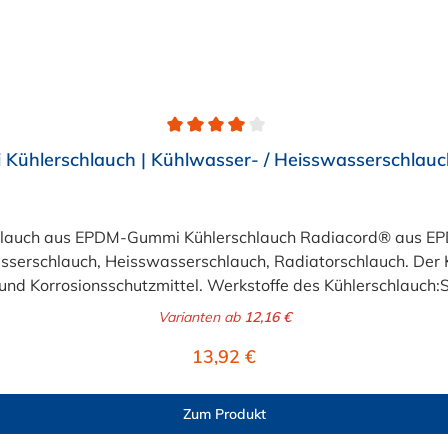
ühlerschlauch | Kühlwasser- / Heisswasserschlauc
chlauch aus EPDM-Gummi Kühlerschlauch Radiacord® aus EPD
serschlauch, Heisswasserschlauch, Radiatorschlauch. Der K
- und Korrosionsschutzmittel. Werkstoffe des Kühlerschlauch
ngs- und witterungsbeständig in Anlehnung an DIN 73411Temp
Varianten ab
12,16 €
is +140°CBetriebsdruck:6 bar, Berstdruck: 18 bar (Innen-Ø > 
Regulärer Preis:
13,92 €
Zum Produkt