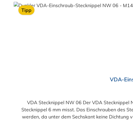
Tipp
VDA-Ein
VDA Stecknippel NW 06 Der VDA Stecknippel N
Stecknippel 6 mm misst. Das Einschrauben des St
werden, da unter dem Sechskant keine Dichtung v
(passend für NORMAQUICK® PS3) sind bereits se
Bereich von Temperier-Systemen (Kühlerleitung