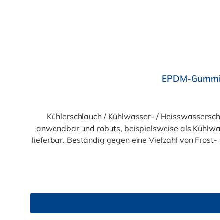
Durchschnittliche Bewertung von 4 von 5 Sternen
EPDM-Gummi K
Kühlerschlauch / Kühlwasser- / Heisswassers
anwendbar und robuts, beispielsweise als Kühlwas
lieferbar. Beständig gegen eine Vielzahl von Frost
glatt, ab DN 28 stoffgemustert, hitze-, alteru
-40°C bis +100°C), kurzzeitig b