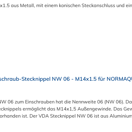
schraub-Stecknippel NW 06 - M14x1.5 für NORMAQ
W 06 zum Einschrauben hat die Nennweite 06 (NW 06). Das
ecknippels ermöglicht das M14x1,5 Außengewinde. Das Gewi
orhanden ist. Der VDA Stecknippel NW 06 ist aus Aluminiu
it Jahren im Fahrzeugbau etablierte Verbindungslösungen.
en/Heizleitungen), Ladeluft-Systemen und Kraftstoff-Syste