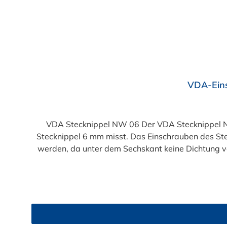
VDA-Ein
VDA Stecknippel NW 06 Der VDA Stecknippel N
Stecknippel 6 mm misst. Das Einschrauben des St
werden, da unter dem Sechskant keine Dichtung v
(passend für NORMAQUICK® PS3) sind bereits se
Bereich von Temperier-Systemen (Kühlerleitung
Gegenstück für den Steckverbinder an der m