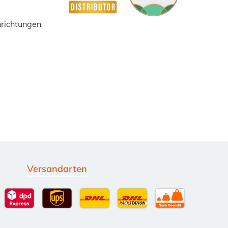
inrichtungen
Versandarten
g
Standardversand
DPD Expressversand - 12 Uhr
UPS Standard International
DHL Standardversand
DHL-Versand an Packsta
per Spedition