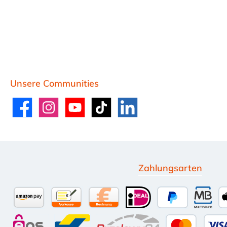
Unsere Communities
Facebook
Instagram
YouTube
TikTok
LinkedIn
Zahlungsarten
Amazon Pay
Vorkasse per Überweisung
Kauf auf Rechnung (10 Tage Net
iDEAL
PayPal
Multi