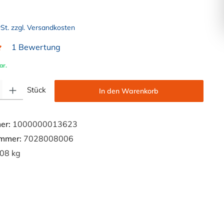
wSt. zzgl. Versandkosten
1 Bewertung
liche Bewertung von 5 von 5 Sternen
ar.
Gib den gewünschten Wert ein oder benutze die Schaltflächen um die Anzahl zu e
Stück
In den Warenkorb
er:
1000000013623
ummer:
7028008006
08 kg