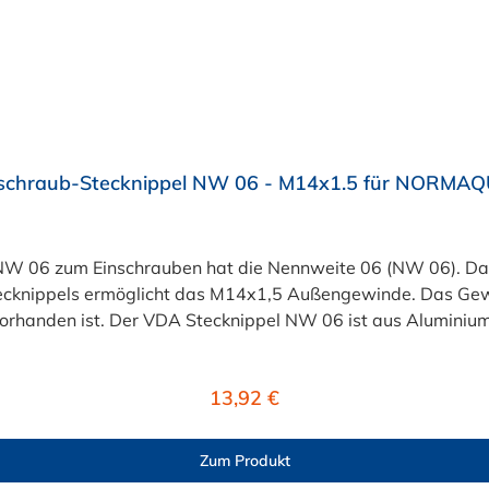
schraub-Stecknippel NW 06 - M14x1.5 für NORMAQ
W 06 zum Einschrauben hat die Nennweite 06 (NW 06). Das
ecknippels ermöglicht das M14x1,5 Außengewinde. Das Gewi
orhanden ist. Der VDA Stecknippel NW 06 ist aus Aluminiu
it Jahren im Fahrzeugbau etablierte Verbindungslösungen.
en/Heizleitungen), Ladeluft-Systemen und Kraftstoff-Syste
Regulärer Preis:
13,92 €
edienführenden Leitung wird ein Einschraubnippel (z.B. für
ein NORMAQUICK® PS3 Steckverbinder benötigt.
Zum Produkt