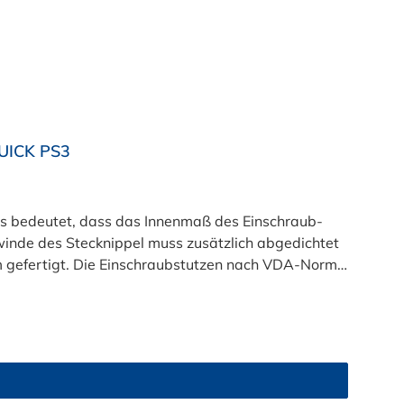
UICK PS3
 bedeutet, dass das Innenmaß des Einschraub-
nde des Stecknippel muss zusätzlich abgedichtet
m gefertigt. Die Einschraubstutzen nach VDA-Norm
 Insbesondere bei medienführenden Leitungen im
men kommen diese Stecksysteme zum Einsatz. Als
 Gewindeanschluss am Kühler) oder ggf. auch