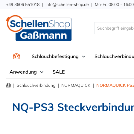
+49 3606 551018
|
info@schellen-shop.de
| Mo-Fr, 08:00 - 16:00
springen
Zur Hauptnavigation springen
Schlauchbefestigung
Schlauchverbind
Anwendung
SALE
|
|
|
Schlauchverbindung
NORMAQUICK
NORMAQUICK PS
NQ-PS3 Steckverbindun