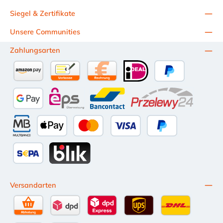
Siegel & Zertifikate
Unsere Communities
Zahlungsarten
Amazon Pay
Vorkasse per Überweisung
Kauf auf Rechnung (10 Tage Netto)
iDEAL
PayPal
Google Pay
eps
Bancontact
Przelewy24
Multibanco
Apple Pay
Kredit- oder Debitkarte
Später Bezahlen
SEPA Lastschrift
BLIK
Versandarten
Selbstabholung
DPD Standardversand
DPD Expressversand - 12 Uhr
UPS Standard International
DHL Standardv