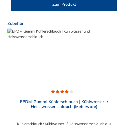
Zum Produkt
Produktgalerie überspringen
Zubehör
Durchschnittliche Bewertung von 4 von 5 Sternen
EPDM-Gummi Kühlerschlauch | Kühlwasser- /
Heisswasserschlauch (Meterware)
Kühlerschlauch / Kühlwasser- / Heisswasserschlauch aus