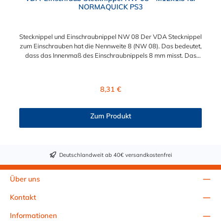
NORMAQUICK PS3
Stecknippel und Einschraubnippel NW 08 Der VDA Stecknippel
zum Einschrauben hat die Nennweite 8 (NW 08). Das bedeutet,
dass das Innenmaß des Einschraubnippels 8 mm misst. Das
Einschrauben des Nippels ermöglicht das M12x1,5
Außengewinde. Das Gewinde muss auf Grund der EPDM-
Dichtung (unter dem Sechskant) nicht zusätzlich abgedichtet
Regulärer Preis:
8,31 €
werden. Nachfolgend finden Sie die genauen Produktmaße. Die
Einschraubstutzen nach VDA-Norm (passend für
NORMAQUICK® PS3) sind bereits seit Jahren im Fahrzeugbau
Zum Produkt
etablierte Verbindungslösungen. Insbesondere bei
medienführenden Leitungen im Bereich von Temperier-
Systemen (Kühlerleitungen/Heizleitungen), Ladeluft-Systemen
und Kraftstoff-Systemen kommen diese Stecksysteme zum
Deutschlandweit ab 40€ versandkostenfrei
Einsatz. Als Gegenstück für den Steckverbinder an der
medienführenden Leitung wird ein Einschraubnippel (z.B. für
Gewindeanschluss am Kühler) oder ggf. auch
Über uns
ein NORMAQUICK® PS3 Steckverbinder benötigt.
Kontakt
Informationen