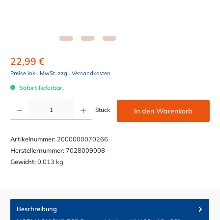
22,99 €
Preise inkl. MwSt. zzgl. Versandkosten
Sofort lieferbar.
Produkt Anzahl: Gib den gewünschten Wert ein oder benutze die Schaltflächen um die Anzahl z
Stück
In den Warenkorb
Artikelnummer:
2000000070266
Herstellernummer:
7028009008
Gewicht:
0,013 kg
Beschreibung