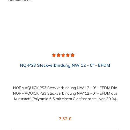
Durchschnittliche Bewertung von 5 von 5 Sternen
NQ-PS3 Steckverbindung NW 12 - 0° - EPDM
NORMAQUICK PS3 Steckverbindung NW 12 - 0° - EPDM Die
NORMAQUICK PS3 Steckverbindung NW 12 - 0° - EPDM aus
Kunststoff (Polyamid 6.6 mit einem Glasfaseranteil von 30 %)
sind die ideale Lösung zum Verbinden von medienführenden
Leitungen im Bereich Kühlwasser- und Heizungsleitungen sowie
beim Einsatz bei Ladeluftsystemen. Temperaturbereich: -40 bis
Regulärer Preis:
7,32 €
+135°CBetriebsdruck: 3,5 bar maximalBerstdruck: 20 bar