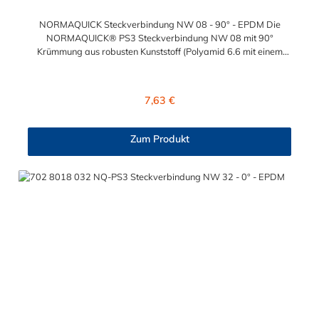
NORMAQUICK Steckverbindung NW 08 - 90° - EPDM Die
NORMAQUICK® PS3 Steckverbindung NW 08 mit 90°
Krümmung aus robusten Kunststoff (Polyamid 6.6 mit einem
Glasfaseranteil von 30 %) produziert und die ideale Lösung
zum sicheren Verbinden von verschiedenen medienführenden
Leitungen. Temperaturbereich: -40 bis +135°CBetriebsdruck:
Regulärer Preis:
7,63 €
3,5 bar maximalBerstdruck: 20 bar
Zum Produkt