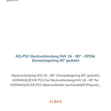
ein müheloses Abziehen der Kappe von der Anwendung
ermöglicht.
NQ-PS3 Steckverbindung NW 16 - 90° - EPDM,
Demontagering 90° gedreht
Steckverbindung NW 16 - 90° | Demontagering 90° gedreht |
NORMAQUICK® PS3 Die Steckverbindung NW 16 - 90° für
NORMAQUICK® PS3 Steckverbinder aus Kunststoff (Polyamid
6.6 mit einem Glasfaseranteil von 30 %) sind die ideale und
professionelle Lösung zum Verbinden von medienführenden
Leitungen im Bereich Heizungs- und Kühlwasserleitungen sowie
Regulärer Preis:
11,84 €
beim Einsatz bei verschiedenen Ladeluftsystemen.
Temperaturbereich: -40 bis +135°CBetriebsdruck: 3,5 bar