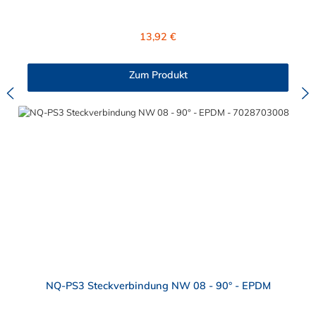
Das Einschrauben des Stecknippels ermöglicht das M14x1,5
Außengewinde. Das Gewinde des Stecknippel muss zusätzlich
abgedichtet werden, da unter dem Sechskant keine Dichtung
Regulärer Preis:
13,92 €
vorhanden ist. Der VDA Stecknippel NW 06 ist aus Aluminium
gefertigt. Die Einschraubstutzen nach VDA-Norm (passend für
NORMAQUICK® PS3) sind bereits seit Jahren im Fahrzeugbau
Zum Produkt
etablierte Verbindungslösungen. Insbesondere bei
medienführenden Leitungen im Bereich von Temperier-
Systemen (Kühlerleitungen/Heizleitungen), Ladeluft-Systemen
und Kraftstoff-Systemen kommen diese Stecksysteme zum
Einsatz. Als Gegenstück für den Steckverbinder an der
medienführenden Leitung wird ein Einschraubnippel (z.B. für
Gewindeanschluss am Kühler) oder ggf. auch
ein NORMAQUICK® PS3 Steckverbinder benötigt.
NQ-PS3 Steckverbindung NW 08 - 90° - EPDM