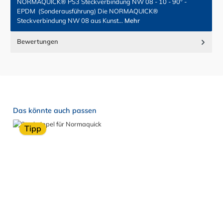
NORMAQUICK® PS3 Steckverbindung NW 08 - 10 - 90° -
EPDM (Sonderausführung) Die NORMAQUICK®
Steckverbindung NW 08 aus Kunst…
Mehr
Bewertungen
Produktgalerie überspringen
Das könnte auch passen
Tipp