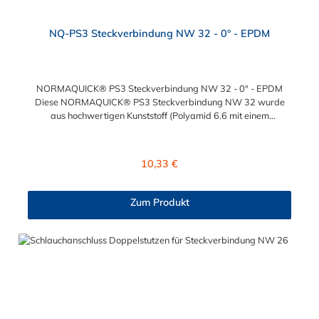
NQ-PS3 Steckverbindung NW 32 - 0° - EPDM
NORMAQUICK® PS3 Steckverbindung NW 32 - 0° - EPDM
Diese NORMAQUICK® PS3 Steckverbindung NW 32 wurde
aus hochwertigen Kunststoff (Polyamid 6.6 mit einem
Glasfaseranteil von 30 %) hergestellt. Für das Verbinden von
medienführenden Leitungen im Bereich Kühlwasser- und
Heizungsleitungen ist die NORMAQUICK® PS3
Regulärer Preis:
10,33 €
Steckverbindung NW 32 eine ideale Lösung. Zusätzlich findet
die NORMAQUICK® Steckverbindung ihren Einsatz bei
Ladeluftsystemen.Temperaturbereich: -40 bis
Zum Produkt
+135°CBetriebsdruck: 3,5 bar maximalBerstdruck: 20 bar