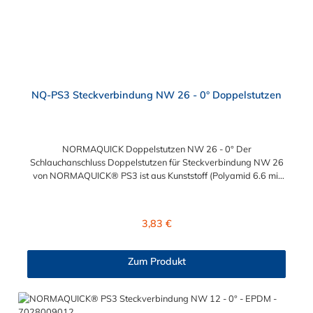
NQ-PS3 Steckverbindung NW 26 - 0° Doppelstutzen
NORMAQUICK Doppelstutzen NW 26 - 0° Der
Schlauchanschluss Doppelstutzen für Steckverbindung NW 26
von NORMAQUICK® PS3 ist aus Kunststoff (Polyamid 6.6 mit
einem Glasfaseranteil von 30 %) hergestellt und die ideale
Lösung zum Verbinden von medienführenden Leitungen im
Bereich Kühlwasser- und Heizungsleitungen sowie beim
Regulärer Preis:
3,83 €
Einsatz bei Ladeluftsystemen. Temperaturbereich: -40 bis
+135°CBetriebsdruck: 3,5 bar maximalBerstdruck: 20 bar
Zum Produkt