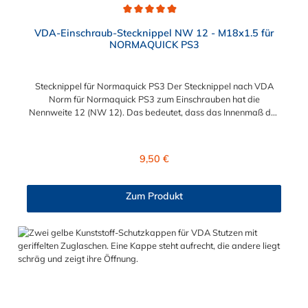
Durchschnittliche Bewertung von 4.9 von 5 Sternen
VDA-Einschraub-Stecknippel NW 12 - M18x1.5 für
NORMAQUICK PS3
Stecknippel für Normaquick PS3 Der Stecknippel nach VDA
Norm für Normaquick PS3 zum Einschrauben hat die
Nennweite 12 (NW 12). Das bedeutet, dass das Innenmaß des
Einschraubnippels 12 mm misst. Das Einschrauben des
Stecknippels ermöglicht das M18x1,5 Außengewinde. Das
Gewinde muss auf Grund der EPDM-Dichtung (unter dem
Regulärer Preis:
9,50 €
Sechskant) nicht zusätzlich abgedichtet werden. Nachfolgend
finden Sie die genauen Produktmaße: Die Stecknippel und
Einschraubstutzen nach VDA-Norm (passend für
Zum Produkt
NORMAQUICK® PS3) sind bereits seit Jahren im Fahrzeugbau
etablierte Verbindungslösungen. Insbesondere bei
medienführenden Leitungen im Bereich von Temperier-
Systemen (Kühlerleitungen/Heizleitungen), Ladeluft-Systemen
und Kraftstoff-Systemen kommen diese Stecksysteme zum
Einsatz. Als Gegenstück für den Steckverbinder an der
medienführenden Leitung wird ein Einschraubnippel (z.B. für
Gewindeanschluss am Kühler) oder ggf. auch
ein NORMAQUICK® PS3 Steckverbinder benötigt.