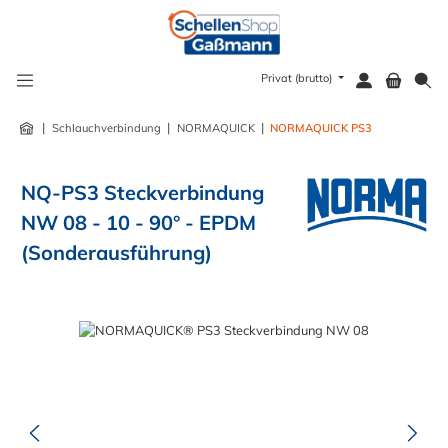
alt springen
Privat (brutto)
|
|
|
Schlauchverbindung
NORMAQUICK
NORMAQUICK PS3
NQ-PS3 Steckverbindung
NW 08 - 10 - 90° - EPDM
(Sonderausführung)
Bildergalerie überspringen