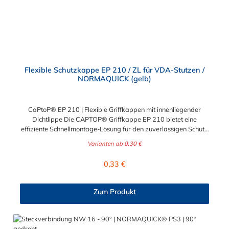
Flexible Schutzkappe EP 210 / ZL für VDA-Stutzen /
NORMAQUICK (gelb)
CaPtoP® EP 210 | Flexible Griffkappen mit innenliegender
Dichtlippe Die CAPTOP® Griffkappe EP 210 bietet eine
effiziente Schnellmontage-Lösung für den zuverlässigen Schutz
von Rohrenden, Schläuchen, Wellen und Bolzen. Ihre neu
Varianten ab
0,30 €
gestaltete ergonomische Grifflasche erleichtert die
Handhabung deutlich. Technische Reinheit wird gewährleistet
Regulärer Preis:
0,33 €
durch die umlaufende Dichtlippe, die einen sicheren Verschluss
gewährleistet und für einen festen Sitz sorgt. Diese Kappe ist
schonend und vielseitig einsetzbar, da sie verschiedene
Zum Produkt
Gewindearten schützt, darunter Regel-, Fein- und Rohrgewinde
bis zur Endmontage, indem sie sie zuverlässig vor
Verschmutzung und Beschädigung bewahrt. Für eine schnelle
Demontage ist das robuste, handliche Griffstück konzipiert, das