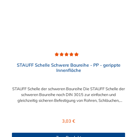
Durchschnittliche Bewertung von 5 von 5 Sternen
STAUFF Schelle Schwere Baureihe - PP - gerippte
Innenfläche
STAUFF Schelle der schweren Baureihe Die STAUFF Schelle der
schweren Baureihe nach DIN 3015 zur einfachen und
gleichzeitig sicheren Befestigung von Rohren, Schläuchen,
Kabeln und anderen Bauteilen. Der Durchmesser der STAUFF
Schelle kann zwischen 6 mm und 406 mm gewählt werden.
Diese STAUFF Schelle der schweren Baureihe ist aus
Regulärer Preis:
3,03 €
Polypropylen. Passende Schrauben für die STAUFF Schelle der
schweren Baureihe: Baugröße Sechskantschraube mit
Deckplatte Inbusschraube ohne Deckplatte 3S M10 x 45 M10 x