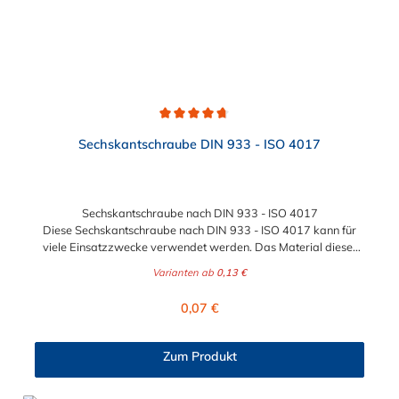
Durchschnittliche Bewertung von 4.8 von 5 Sternen
Sechskantschraube DIN 933 - ISO 4017
Sechskantschraube nach DIN 933 - ISO 4017
Diese Sechskantschraube nach DIN 933 - ISO 4017 kann für
viele Einsatzzwecke verwendet werden. Das Material dieser
Sechkantschraube ist zwischen verzinkten Stahl und Edelstahl
Varianten ab
0,13 €
wählbar. Die Gewindegröße und Stärke
der Sechskantschraube nach DIN 933 - ISO 4017 kann
Regulärer Preis:
0,07 €
zwischen den Größen M6 x 20 mm bis maximal M24 x 80 mm
gewählt werden.
Zum Produkt