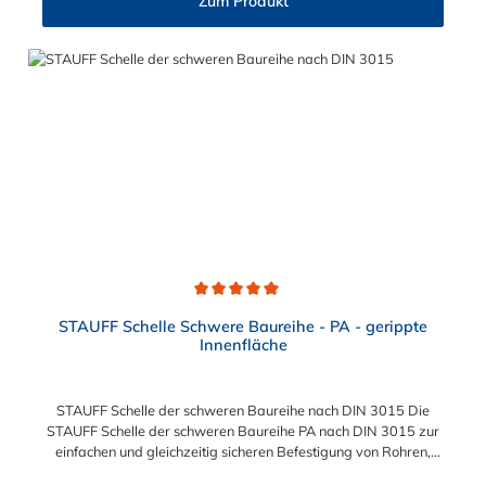
Zum Produkt
30 4S M10 x 60 M10 x 40 5S M10 x 70 M10 x 50 6S M12 x
100 M12 x 80 7S M16 x 130 - 8S M20 x 190 - 9S M24 x 220 -
10S M30 x 300 - 11S M30 x 450 - 12S M30 x 560 -
Durchschnittliche Bewertung von 5 von 5 Sternen
STAUFF Schelle Schwere Baureihe - PA - gerippte
Innenfläche
STAUFF Schelle der schweren Baureihe nach DIN 3015 Die
STAUFF Schelle der schweren Baureihe PA nach DIN 3015 zur
einfachen und gleichzeitig sicheren Befestigung von Rohren,
Schläuchen, Kabeln und anderen Bauteilen. Diese Stauff Schelle