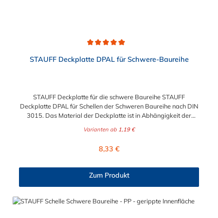
Durchschnittliche Bewertung von 5 von 5 Sternen
STAUFF Deckplatte DPAL für Schwere-Baureihe
STAUFF Deckplatte für die schwere Baureihe STAUFF
Deckplatte DPAL für Schellen der Schweren Baureihe nach DIN
3015. Das Material der Deckplatte ist in Abhängigkeit der
Baugröße zwischen Edelstahl V2A (1.4301), Edelstahl V4A und
Varianten ab
1,19 €
galvanisch verzinkten Stahl wählbar.
Regulärer Preis:
8,33 €
Zum Produkt