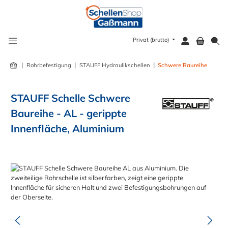
alt springen
Privat (brutto)
|
|
|
Rohrbefestigung
STAUFF Hydraulikschellen
Schwere Baureihe
STAUFF Schelle Schwere
Baureihe - AL - gerippte
Innenfläche, Aluminium
Bildergalerie überspringen