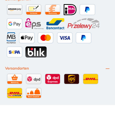
Amazon Pay
Vorkasse per Überweisung
Kauf auf Rechnung (10 Tage Netto)
iDEAL
PayPal
Google Pay
eps
Bancontact
Przelewy24
Multibanco
Apple Pay
Kredit- oder Debitkarte
Später Bezahlen
SEPA Lastschrift
BLIK
Versandarten
Selbstabholung
DPD Standardversand
DPD Expressversand - 12 Uhr
UPS Standard International
DHL Standardv
DHL-Versand an Packstation
per Spedition