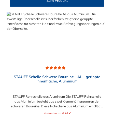
Zum Produkt
30 4S M10 x 60 M10 x 40 5S M10 x 70 M10 x 50 6S M12 x
100 M12 x 80 7S M16 x 130 - 8S M20 x 190 - 9S M24 x 220 -
10S M30 x 300 - 11S M30 x 450 - 12S M30 x 560 -
Durchschnittliche Bewertung von 5 von 5 Sternen
STAUFF Schelle Schwere Baureihe - AL - gerippte
Innenfläche, Aluminium
STAUFF Rohrschelle aus Aluminium Die STAUFF Rohrschelle
aus Aluminium besteht aus zwei Klemmhälftenpaaren der
schweren Baureihe. Diese Rohschelle aus Aluminium erfüllt die
DIN 3015 und ist zur einfachen und gleichzeitig sicheren
Varianten ab
8,16 €