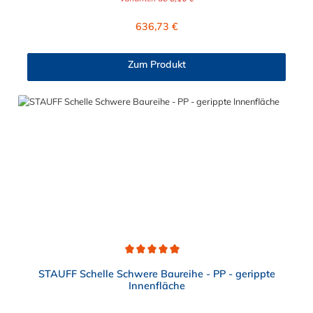
Befestigung von Rohren, Schläuchen, Kabeln und anderen
Bauteilen. Der Durchmesser der STAUFF Rohrschelle aus
Regulärer Preis:
636,73 €
Aluminium kann zwischen 6 mm und 324 mm gewählt werden.
Passende Schrauben für die Rohrschelle aus Aluminium:
Baugröße Sechskantschraube mit Deckplatte Inbusschraube
Zum Produkt
ohne Deckplatte 3S M10 x 45 M10 x 30 4S M10 x 60 M10 x 40
5S M10 x 70 M10 x 50 6S M12 x 100 M12 x 80 7S M16 x 130
- 8S M20 x 190 - 9S M24 x 220 - 10S M30 x 300 - 11S M30 x
450 - 12S M30 x 560 -
Durchschnittliche Bewertung von 5 von 5 Sternen
STAUFF Schelle Schwere Baureihe - PP - gerippte
Innenfläche