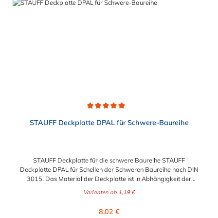
Durchschnittliche Bewertung von 5 von 5 Sternen
STAUFF Deckplatte DPAL für Schwere-Baureihe
STAUFF Deckplatte für die schwere Baureihe STAUFF
Deckplatte DPAL für Schellen der Schweren Baureihe nach DIN
3015. Das Material der Deckplatte ist in Abhängigkeit der
Baugröße zwischen Edelstahl V2A (1.4301), Edelstahl V4A und
Varianten ab
1,19 €
galvanisch verzinkten Stahl wählbar.
Regulärer Preis:
8,02 €