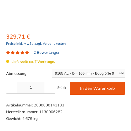
329,71 €
Preise inkl. MwSt. zzgl. Versandkosten
2 Bewertungen
Durchschnittliche Bewertung von 5 von 5 Sternen
Lieferzeit: ca. 7 Werktage.
auswählen
Abmessung
Produkt Anzahl: Gib den gewünschten Wert ein oder benutze die Schaltflächen um die Anzahl z
Stück
In den Warenkorb
Artikelnummer:
2000000141133
Herstellernummer:
1130006282
Gewicht:
4,679 kg