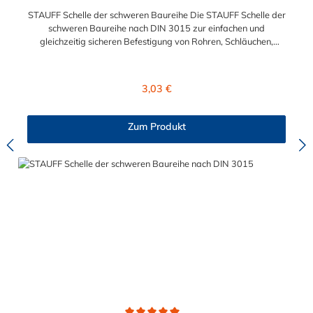
STAUFF Schelle der schweren Baureihe Die STAUFF Schelle der
schweren Baureihe nach DIN 3015 zur einfachen und
gleichzeitig sicheren Befestigung von Rohren, Schläuchen,
Kabeln und anderen Bauteilen. Der Durchmesser der STAUFF
Schelle kann zwischen 6 mm und 406 mm gewählt werden.
Diese STAUFF Schelle der schweren Baureihe ist aus
Regulärer Preis:
3,03 €
Polypropylen. Passende Schrauben für die STAUFF Schelle der
schweren Baureihe: Baugröße Sechskantschraube mit
Deckplatte Inbusschraube ohne Deckplatte 3S M10 x 45 M10 x
Zum Produkt
30 4S M10 x 60 M10 x 40 5S M10 x 70 M10 x 50 6S M12 x
100 M12 x 80 7S M16 x 130 - 8S M20 x 190 - 9S M24 x 220 -
10S M30 x 300 - 11S M30 x 450 - 12S M30 x 560 -