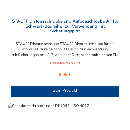
STAUFF Distanzschraube und Aufbauschraube AF für
Schwere-Baureihe (zur Verwendung mit
Sicherungsplat
STAUFF Distanzschraube STAUFF Distanzschraube für die
schwere Baureihe nach DIN 3015 zur Verwendung
mit Sicherungsplatte SIP. Mit dieser Distanzschraube haben Sie
die Möglichkeit Stauff Schellen übereinander zu montieren. Das
Varianten ab
5,45 €
Material der Distanzschraube ist phosphatierter Stahl.
Regulärer Preis:
5,05 €
Zum Produkt