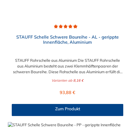
Durchschnittliche Bewertung von 5 von 5 Sternen
STAUFF Schelle Schwere Baureihe - AL - gerippte
Innenfläche, Aluminium
STAUFF Rohrschelle aus Aluminium Die STAUFF Rohrschelle
aus Aluminium besteht aus zwei Klemmhälftenpaaren der
schweren Baureihe. Diese Rohschelle aus Aluminium erfüllt die
DIN 3015 und ist zur einfachen und gleichzeitig sicheren
Varianten ab
8,16 €
Befestigung von Rohren, Schläuchen, Kabeln und anderen
Bauteilen. Der Durchmesser der STAUFF Rohrschelle aus
Regulärer Preis:
93,88 €
Aluminium kann zwischen 6 mm und 324 mm gewählt werden.
Passende Schrauben für die Rohrschelle aus Aluminium:
Baugröße Sechskantschraube mit Deckplatte Inbusschraube
Zum Produkt
ohne Deckplatte 3S M10 x 45 M10 x 30 4S M10 x 60 M10 x 40
5S M10 x 70 M10 x 50 6S M12 x 100 M12 x 80 7S M16 x 130
- 8S M20 x 190 - 9S M24 x 220 - 10S M30 x 300 - 11S M30 x
450 - 12S M30 x 560 -