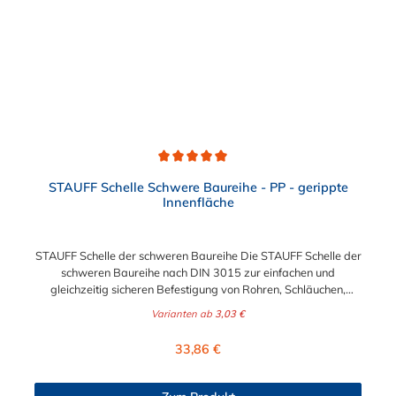
Durchschnittliche Bewertung von 5 von 5 Sternen
STAUFF Schelle Schwere Baureihe - PP - gerippte
Innenfläche
STAUFF Schelle der schweren Baureihe Die STAUFF Schelle der
schweren Baureihe nach DIN 3015 zur einfachen und
gleichzeitig sicheren Befestigung von Rohren, Schläuchen,
Kabeln und anderen Bauteilen. Der Durchmesser der STAUFF
Varianten ab
3,03 €
Schelle kann zwischen 6 mm und 406 mm gewählt werden.
Diese STAUFF Schelle der schweren Baureihe ist aus
Regulärer Preis:
33,86 €
Polypropylen. Passende Schrauben für die STAUFF Schelle der
schweren Baureihe: Baugröße Sechskantschraube mit
Deckplatte Inbusschraube ohne Deckplatte 3S M10 x 45 M10 x