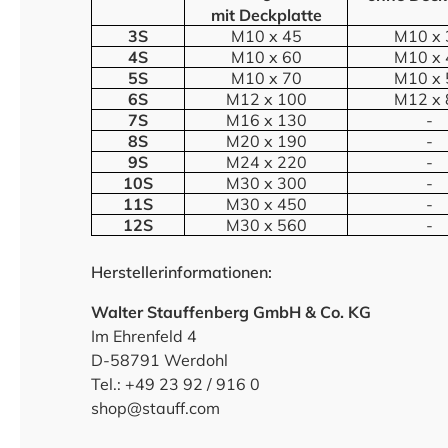
mit Deckplatte
3S
M10 x 45
M10 x 
4S
M10 x 60
M10 x 
5S
M10 x 70
M10 x 
6S
M12 x 100
M12 x 
7S
M16 x 130
-
8S
M20 x 190
-
9S
M24 x 220
-
10S
M30 x 300
-
11S
M30 x 450
-
12S
M30 x 560
-
Herstellerinformationen:
Walter Stauffenberg GmbH & Co. KG
Im Ehrenfeld 4
D-58791 Werdohl
Tel.: +49 23 92 / 916 0
shop@stauff.com