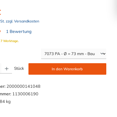
€
wSt. zzgl. Versandkosten
1 Bewertung
liche Bewertung von 5 von 5 Sternen
. 7 Werktage.
auswählen
Gib den gewünschten Wert ein oder benutze die Schaltflächen um die Anzahl zu e
Stück
In den Warenkorb
er:
2000000141048
ummer:
1130006190
84 kg