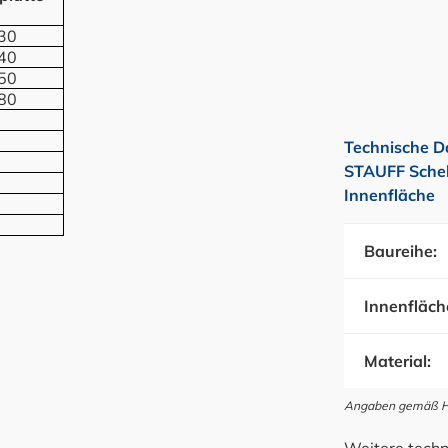
30
40
50
80
Technische D
STAUFF Schel
Innenfläche
Baureihe:
Innenfläch
Material:
Angaben gemäß Her