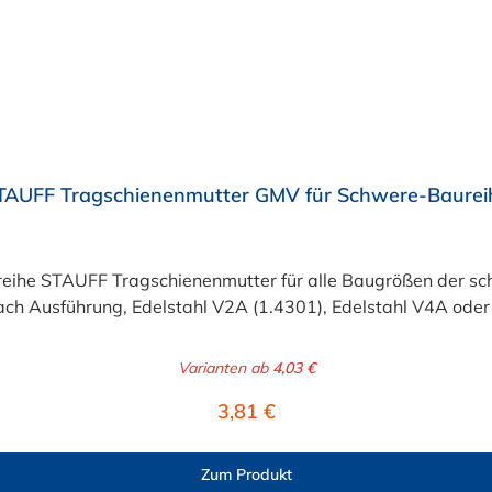
TAUFF Tragschienenmutter GMV für Schwere-Baurei
eihe STAUFF Tragschienenmutter für alle Baugrößen der sc
ach Ausführung, Edelstahl V2A (1.4301), Edelstahl V4A oder 
Varianten ab
4,03 €
Regulärer Preis:
3,81 €
Zum Produkt