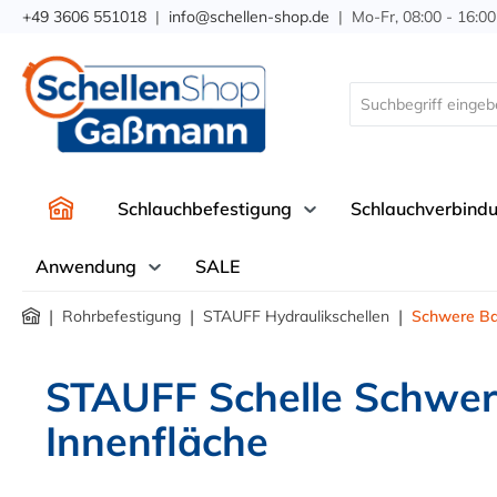
+49 3606 551018
|
info@schellen-shop.de
| Mo-Fr, 08:00 - 16:00
springen
Zur Hauptnavigation springen
Schlauchbefestigung
Schlauchverbind
Anwendung
SALE
|
|
|
Rohrbefestigung
STAUFF Hydraulikschellen
Schwere Ba
STAUFF Schelle Schwere
Innenfläche