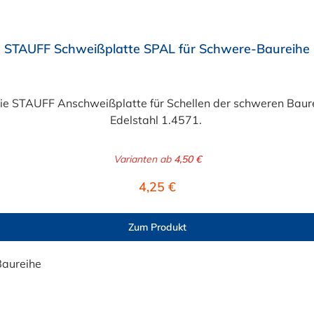
STAUFF Schweißplatte SPAL für Schwere-Baureihe
ie STAUFF Anschweißplatte für Schellen der schweren Baur
Edelstahl 1.4571.
Varianten ab
4,50 €
Regulärer Preis:
4,25 €
Zum Produkt