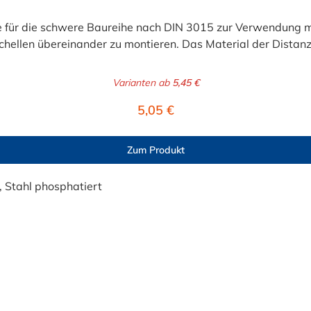
ür die schwere Baureihe nach DIN 3015 zur Verwendung mit 
Schellen übereinander zu montieren. Das Material der Distanz
Varianten ab
5,45 €
Regulärer Preis:
5,05 €
Zum Produkt