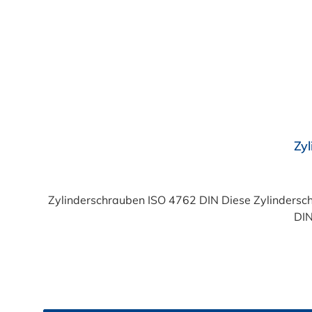
Durchschnittliche Bewertung von 4.5 von 5 Sternen
Zy
Zylinderschrauben ISO 4762 DIN Diese Zylindersc
DIN