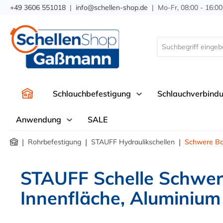
+49 3606 551018
|
info@schellen-shop.de
| Mo-Fr, 08:00 - 16:00
springen
Zur Hauptnavigation springen
Schlauchbefestigung
Schlauchverbind
Anwendung
SALE
|
|
|
Rohrbefestigung
STAUFF Hydraulikschellen
Schwere Ba
STAUFF Schelle Schwere
Innenfläche, Aluminium