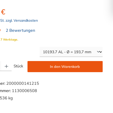
 €
wSt. zzgl. Versandkosten
2 Bewertungen
liche Bewertung von 5 von 5 Sternen
. 7 Werktage.
auswählen
Gib den gewünschten Wert ein oder benutze die Schaltflächen um die Anzahl zu e
Stück
In den Warenkorb
er:
2000000141215
ummer:
1130006508
536 kg