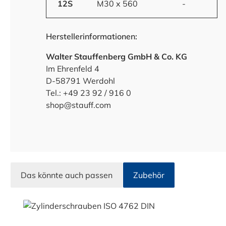
12S
M30 x 560
-
Herstellerinformationen:
Walter Stauffenberg GmbH & Co. KG
Im Ehrenfeld 4
D-58791 Werdohl
Tel.: +49 23 92 / 916 0
shop@stauff.com
Das könnte auch passen
Zubehör
Produktgalerie überspringen