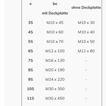
e
be
ohne Deckplatte
mit Deckplatte
3S
M10 x 45
M10 x 30
4S
M10 x 60
M10 x 40
5S
M10 x 70
M10 x 50
6S
M12 x 100
M12 x 80
7S
M16 x 130
-
8S
M20 x 190
-
9S
M24 x 220
-
10S
M30 x 300
-
11S
M30 x 450
-