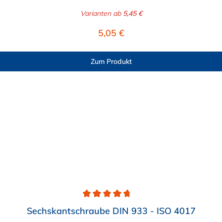
Varianten ab
5,45 €
Regulärer Preis:
5,05 €
Zum Produkt
Sechskantschraube DIN 933 - ISO 4017