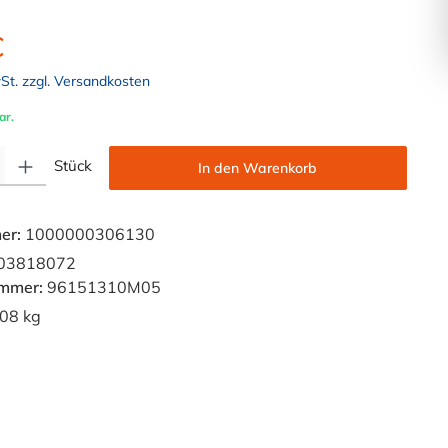
€
wSt. zzgl. Versandkosten
ar.
Gib den gewünschten Wert ein oder benutze die Schaltflächen um die Anzahl zu e
Stück
In den Warenkorb
er:
1000000306130
03818072
ummer:
96151310M05
08 kg