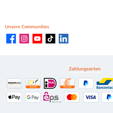
Unsere Communities
Facebook
Instagram
YouTube
TikTok
LinkedIn
Zahlungsarten
Amazon Pay
Vorkasse per Überweisung
iDEAL
Kauf auf Rechnung (10 
PayPal
Ban
Apple Pay
Google Pay
eps
Kredit- oder Deb
Sp