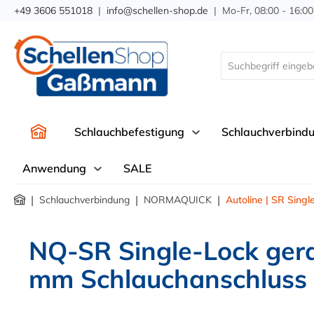
+49 3606 551018
|
info@schellen-shop.de
| Mo-Fr, 08:00 - 16:00
springen
Zur Hauptnavigation springen
Schlauchbefestigung
Schlauchverbind
Anwendung
SALE
|
|
|
Schlauchverbindung
NORMAQUICK
Autoline | SR Singl
NQ-SR Single-Lock ger
mm Schlauchanschluss