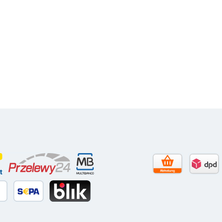
Tage Netto)
contact
Przelewy24
Multibanco
Selbstabholun
DPD 
itkarte
äter Bezahlen
SEPA Lastschrift
BLIK