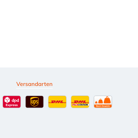
Versandarten
g
Standardversand
DPD Expressversand - 12 Uhr
UPS Standard International
DHL Standardversand
DHL-Versand an Packsta
per Spedition