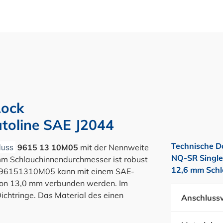
ock
utoline SAE J2044
Technische D
luss
9615 13 10M05
mit der Nennweite
NQ-SR Single
m Schlauchinnendurchmesser ist robust
12,6 mm Schl
er 96151310M05 kann mit einem SAE-
von 13,0 mm verbunden werden. Im
ichtringe. Das Material des einen
Anschlussv