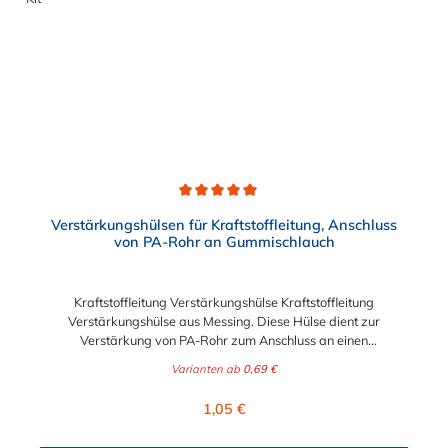
hat eine große Beständigkeit gegen Betriebsdruck.
NORMAQUICK® S verbindet sowohl Leitung mit Leitung, als
auch Leitung mit Aggregat.
Durchschnittliche Bewertung von 5 von 5 Sternen
Verstärkungshülsen für Kraftstoffleitung, Anschluss
von PA-Rohr an Gummischlauch
Kraftstoffleitung Verstärkungshülse Kraftstoffleitung
Verstärkungshülse aus Messing. Diese Hülse dient zur
Verstärkung von PA-Rohr zum Anschluss an einen
Kraftststoffschlauch aus Gummi. Abgerundete Kanten
Varianten ab
0,69 €
ermöglichen ein leichtes Aufschieben des Schlauches auf die
Kraftstoffleitung Verstärkungshülse. Die Wölbungen sorgen für
Regulärer Preis:
1,05 €
eine korrekte und sichere Positionierung der Schelle. Sie
erhalten die Verstärkungshülse in den Durchmesser 4mm, 6mm,