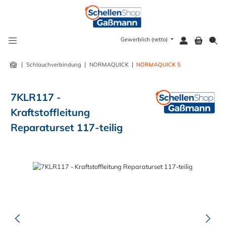
alt springen
Gewerblich (netto)
|
|
|
Schlauchverbindung
NORMAQUICK
NORMAQUICK S
7KLR117 -
Kraftstoffleitung
Reparaturset 117-teilig
Bildergalerie überspringen