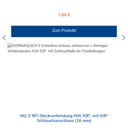
und einem Schlauchanschluss für 7,0 mm
Schlauchinnendurchmesser. Der A610R08-06M02 kann mit
einem SAE-Stutzen (J2044) mit einem Außendurchmesser von
Regulärer Preis:
7,88 €
8,0 mm verbunden werden. Im Inneren des Steckverbinder
befinden sich zwei Dichtringe, einer aus FKM und einer FVMQ.
Die Serie NORMAQUICK SR Single-Lock entspricht der
Zum Produkt
ehemaligen Produktreihe Parker Autoline.
NQ-S 90°-Steckverbindung NW 5/8", mit 5/8"
Schlauchanschluss (16 mm)