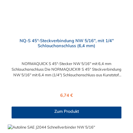
NQ-S 45°-Steckverbindung NW 5/16", mit 1/4"
Schlauchanschluss (6,4 mm)
NORMAQUICK S 45°-Stecker NW 5/16" mit 6,4 mm
Schlauchanschluss Die NORMAQUICK® S 45° Steckverbindung
NW 5/16" mit 6,4 mm (1/4") Schlauchanschluss aus Kunststoff
(Polyamid 6 und 12 mit einem Glasfaseranteil zwischen 20%
und 50%) erleichtert das An- und Ablegen der Kraftstoffleitung
sowie die Längenanpassung der Kraftstoffleitung. Die
Regulärer Preis:
6,74 €
Steckverbindung hat eine große Beständigkeit gegen
Betriebsdruck. Diese montagefreundlichen NORMAQUICK®
S 45° Steckverbindung NW 5/16" mit 6,4 mm (1/4")
Zum Produkt
Schlauchanschluss eignen sich ideal zum Anschluss von
medienführenden Leitungen und lassen sich ohne Werkzeug
schnell montieren.