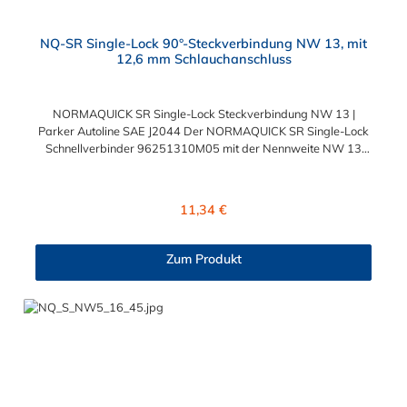
NQ-SR Single-Lock 90°-Steckverbindung NW 13, mit
12,6 mm Schlauchanschluss
NORMAQUICK SR Single-Lock Steckverbindung NW 13 |
Parker Autoline SAE J2044 Der NORMAQUICK SR Single-Lock
Schnellverbinder 96251310M05 mit der Nennweite NW 13
und einem Schlauchanschluss für 12,6 mm
Schlauchinnendurchmesser. Der 96251310M05 kann mit
einem SAE-Stutzen (J2044) mit einem Außendurchmesser von
Regulärer Preis:
11,34 €
13,0 mm verbunden werden. Im Inneren des Steckverbinder
Parker Autoline SAE J2044 befinden sich zwei Dichtringe aus
verschiedenen Materialien: FKM FVMQ Die Serie
Zum Produkt
NORMAQUICK SR Single-Lock entspricht der ehemaligen
Produktreihe Parker Autoline. Diese Parker Autoline SAE J2044
Steckverbindung hat einen Winkel von 90°.