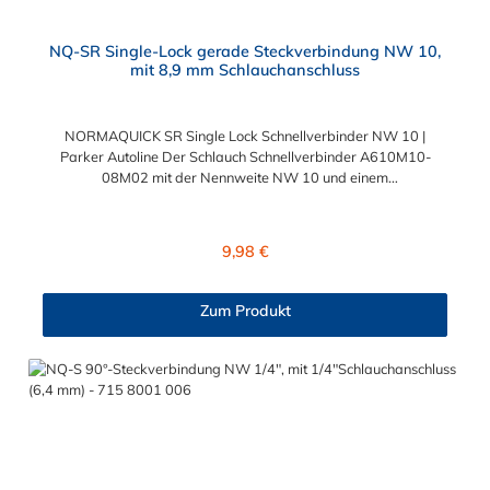
NQ-SR Single-Lock gerade Steckverbindung NW 10,
mit 8,9 mm Schlauchanschluss
NORMAQUICK SR Single Lock Schnellverbinder NW 10 |
Parker Autoline Der Schlauch Schnellverbinder A610M10-
08M02 mit der Nennweite NW 10 und einem
Schlauchanschluss für 8,9 mm Schlauchinnendurchmesser. Der
Schlauch Schnellverbinder A610M10-08M02 kann mit einem
SAE-Stutzen (J2044) mit einem Außendurchmesser von 10,0
Regulärer Preis:
9,98 €
mm verbunden werden. Im Inneren des Steckverbinder
befinden sich zwei Dichtringe, einer aus FKM und einer FVMQ.
Die Schlauch-Schnellverbinder der Serie NORMAQUICK SR
Zum Produkt
Single Lock entspricht der ehemaligen Produktreihe Parker
Autoline.