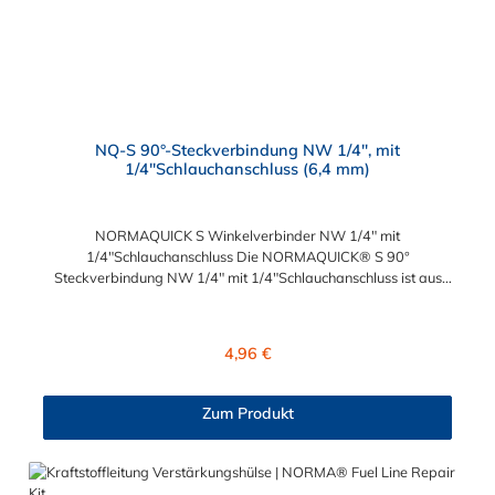
NQ-S 90°-Steckverbindung NW 1/4", mit
1/4"Schlauchanschluss (6,4 mm)
NORMAQUICK S Winkelverbinder NW 1/4" mit
1/4"Schlauchanschluss Die NORMAQUICK® S 90°
Steckverbindung NW 1/4" mit 1/4"Schlauchanschluss ist aus
robusten Kunststoff, bestehend aus Polyamid 6 und 12 mit
einem Glasfaseranteil zwischen 20% und 50%, hergestellt.
NORMAQUICK® S 90° Steckverbindung NW 1/4" mit
Regulärer Preis:
4,96 €
1/4"Schlauchanschluss ist eine patentierte Technologie, die den
Anschluss von Kraftstoffleitungen, Entlüftungsleitungen,
Ölkühlerleitungen und Vakuumsteuerleitungen ermöglicht. Diese
Zum Produkt
Verbindung ist reversibel und kann ohne vorheriges Ablassen
des Kraftstoffs getrennt werden. NORMAQUICK® S erleichtert
das An- und Ablegen der Kraftstoffleitung sowie die
Längenanpassung der Kraftstoffleitung. Die Steckverbindung