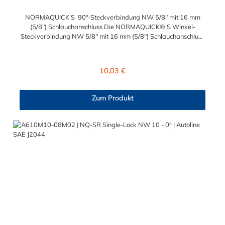
NORMAQUICK S 90°-Steckverbindung NW 5/8" mit 16 mm
(5/8") Schlauchanschluss Die NORMAQUICK® S Winkel-
Steckverbindung NW 5/8" mit 16 mm (5/8") Schlauchanschluss
ist für den Einsatz in der Automobiltechnik konzipiert. Die
Steckverbindung besteht aus Kunststoff (Polyamid 6 und 12, mit
einem Glasfaseranteil zwischen 20 % und 50 %) und ist zum
Regulärer Preis:
10,03 €
Anschluss von medienführenden Leitungen geeignet.
NORMAQUICK® S 90°-Steckverbindung ist eine schnelle und
einfache Möglichkeit, Linien mit Linien sowie Linien mit Einheiten
Zum Produkt
zu verbinden. Es ist die perfekte Lösung für Kraftstoffleitungen,
Ölleitungen und mehr. Mit NORMAQUICK® können Sie Ihre
Leitung schnell und einfach, werkzeuglos mit einer anderen
Leitung oder einem Aggregat verbinden.