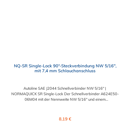
NQ-SR Single-Lock 90°-Steckverbindung NW 5/16",
mit 7,4 mm Schlauchanschluss
Autoline SAE J2044 Schnellverbinder NW 5/16" |
NORMAQUICK SR Single-Lock Der Schnellverbinder A624E50-
06M04 mit der Nennweite NW 5/16" und einem
Schlauchanschluss für 7,4 mm Schlauchinnendurchmesser.
Der A624E50-06M04 kann mit einem SAE-Stutzen (J2044) mit
einem Außendurchmesser von 7,89 mm verbunden werden. Im
Regulärer Preis:
8,19 €
Inneren des Autoline SAE J2044 Schnellverbinder NW 5/16"
befinden sich zwei Dichtringe, hergestellt aus FKM und FVMQ.