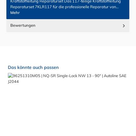
Kraftstoffleitung Reparaturset Das 117-teilige Kraftstoffleitung
Reparaturset 7KLR117 für die professionelle Reparatur von…
Mehr
Bewertungen
Produktgalerie überspringen
Das könnte auch passen