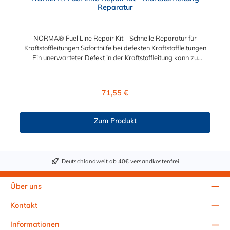
Reparatur
NORMA® Fuel Line Repair Kit – Schnelle Reparatur für
Kraftstoffleitungen Soforthilfe bei defekten Kraftstoffleitungen
Ein unerwarteter Defekt in der Kraftstoffleitung kann zu
erheblichen Problemen führen. Mit dem NORMA® Fuel Line
Repair Kit erhalten Sie eine sofortige Lösung, um beschädigte
Leitungen schnell und effizient zu reparieren – ohne die gesamte
Regulärer Preis:
71,55 €
Leitung austauschen zu müssen. Enthaltene Komponenten: 2x
715 8039 010 - NORMAQUICK® S NW 3/8" - 5/16" - 0° |
Adapter 2x 715 8154 008 - NORMAQUICK® S NW 5/16" - 6
Zum Produkt
mm - 0° | Adapter 2x 715 6509 008 - NORMAQUICK® S NW
5/16" - 6 mm - 0° 2x 715 6511 008 - NORMAQUICK® S NW
5/16" - 6 mm - 90° 1x 715 6701 010 - NORMAQUICK® S NW
9,89 mm - 8 mm - 0° 1x 715 6702 010 - NORMAQUICK® S
Deutschlandweit ab 40€ versandkostenfrei
NW 9,89 mm - 8 mm - 90° 2x 715 6509 010 -
NORMAQUICK® S NW 3/8" - 5/16" - 0° 2x 715 6519 010 -
NORMAQUICK® S NW 3/8" - 5/16" - 90° 4x 1054 8000 510 -
Über uns
Hülse - Ø 6 mm 4x 1054 8000 008 - Hülse - Ø 8 mm 2x 1069
8908 030 - Gummischlauch - ID 8 mm 2x 1069 8910 029 -
Kontakt
Gummischlauch - ID 10 mm 8x 810 3002 014 - ABA Mini 14/9
W4 8x 810 3002 016 - ABA Mini 16/9 W4 Hochwertige
Informationen