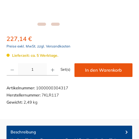
227,14 €
Preise exkl. MwSt. zzgl. Versandkosten
Lieferzeit: ca. 5 Werktage.
Produkt Anzahl: Gib den gewünschten Wert ein oder benutze die Schaltflächen um die Anzahl z
Set(s)
In den Warenkorb
Artikelnummer:
1000000304317
Herstellernummer:
7KLR117
Gewicht:
2,49 kg
Beschreibung