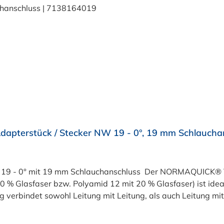
apterstück / Stecker NW 19 - 0°, 19 mm Schlauch
19 - 0° mit 19 mm Schlauchanschluss Der NORMAQUICK® V
30 % Glasfaser bzw. Polyamid 12 mit 20 % Glasfaser) ist id
l Leitung mit Leitung, als auch Leitung mit Aggregat: Verbindung mit Kraftsto
Entlüftungsleitungen Ölkühlerleitungen Bremsunterdruckleit