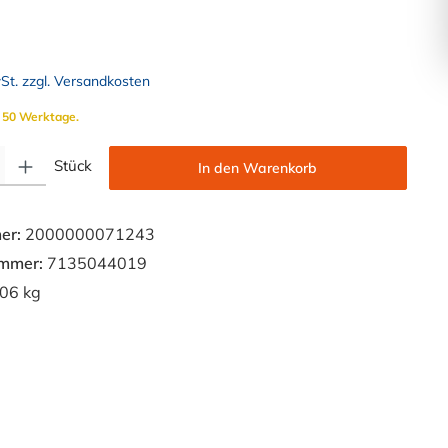
wSt. zzgl. Versandkosten
. 50 Werktage.
Gib den gewünschten Wert ein oder benutze die Schaltflächen um die Anzahl zu e
Stück
In den Warenkorb
er:
2000000071243
ummer:
7135044019
06 kg