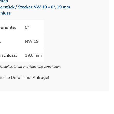
aten
rstück / Stecker NW 19 - 0°, 19 mm
hluss
ariante:
0°
:
NW 19
schluss:
19,0 mm
steller. Irrtum und Änderung vorbehalten.
ische Details auf Anfrage!