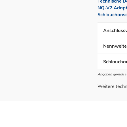
Technische D
NQ-V2 Adapte
Schlauchansc
Anschlussv
Nennweite
Schlauchan
Angaben gemäß Her
Weitere techn