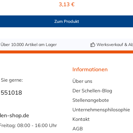
Regulärer Preis:
3,13 €
Zum Produkt
Über 10.000 Artikel am Lager
Werksverkauf & Ab
Informationen
 Sie gerne:
Über uns
Der Schellen-Blog
 551018
Stellenangebote
Unternehmensphilosophie
len-shop.de
Kontakt
Freitag: 08:00 - 16:00 Uhr
AGB