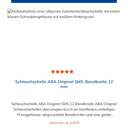
schlauchschonend und sorgen ebenfalls für Dichtheit. Die
vielseitige ABA Nova SMS ist die ideale Wahl für kleinere
Schlauchdurchmesser. Ihre Vorteile auf einen Blick: Hohe
Spannkraft Hohes Bruchdrehmoment Niedriges Leerlauf-
Anziehdrehmoment Anwendungsbeispiele: Maschinenbau
Chemische Industrie Bewässungssysteme Eisenbahn
Landmaschinen Baumaschinen Marineindustrie
Durchschnittliche Bewertung von 5 von 5 Sternen
Schlauchschelle ABA Original SMS, Bandbreite 12
mm
Schlauchschelle ABA Original SMS 12 Bandbreite ABA Original
Schlauchschellen überzeugen durch ein hochfestes, einteiliges
Pressgehäuse, abgerundete Bandkanten und eine glatte
Bandinnenseite zum Schutz der Schläuche. ABA Original – die
Varianten ab
1,55 €
störungssichere Schlauchschelle mit hoher Spannkraft und