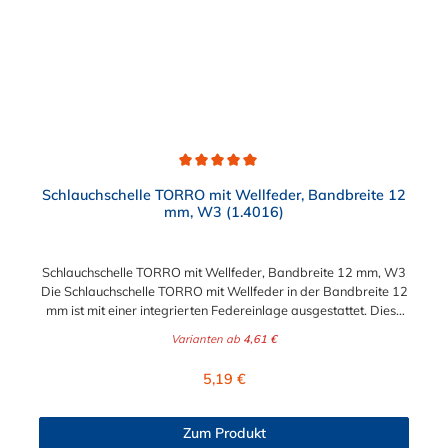
Deckschicht-Beschichtung. Die Oberfläche dieser
Schlauchschelle KFz besteht aus einer zinkhaltigen
Beschichtung mit einer schwarzen Versiegelung (Topcoat).
Sollte es also einmal zur Beschädigung der oberen schwarzen
Schicht kommen, ist dies kein Grund zur Sorge. Durch die
darunter liegende Zinkschicht bleibt der Korrosionsschutz
dennoch erhalten.
Durchschnittliche Bewertung von 5 von 5 Sternen
Schlauchschelle TORRO mit Wellfeder, Bandbreite 12
mm, W3 (1.4016)
Schlauchschelle TORRO mit Wellfeder, Bandbreite 12 mm, W3
Die Schlauchschelle TORRO mit Wellfeder in der Bandbreite 12
mm ist mit einer integrierten Federeinlage ausgestattet. Diese
Federeinlage gleicht Durchmesserschwankungen durch
Varianten ab
4,61 €
Temperaturveränderung problemlos aus. Durch diese
Eigenschaft der Schlauchschelle ist stets eine sichere und
Regulärer Preis:
5,19 €
durchgängig Verbindung zwischen Stutzen und Schlauch
gewährleistet. Die Schlauchschelle TORRO mit Wellfeder,
Bandbreite 12 mm, W3 ist für Spannbereiche von 30 mm bis
Zum Produkt
110 mm in verschiedenen Abstufungen erhältlich.