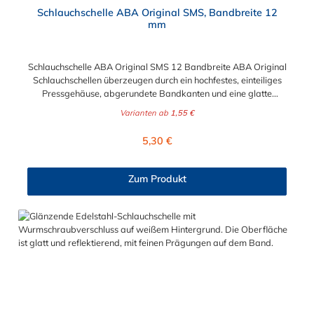
Durchschnittliche Bewertung von 5 von 5 Sternen
Schlauchschelle ABA Original SMS, Bandbreite 12
mm
Schlauchschelle ABA Original SMS 12 Bandbreite ABA Original
Schlauchschellen überzeugen durch ein hochfestes, einteiliges
Pressgehäuse, abgerundete Bandkanten und eine glatte
Bandinnenseite zum Schutz der Schläuche. ABA Original – die
Varianten ab
1,55 €
störungssichere Schlauchschelle mit hoher Spannkraft und
hohem Bruchdrehmoment. Die Schlauchschelle ABA Original
Regulärer Preis:
5,30 €
SMS mit 12 Bandbreite hat einen wählbaren Spannbereich von
15 mm bis 307 mm. Das Material der hochwertigen
Schlauchschelle ist ebenfalls wählbar. Sie können verzinkten
Zum Produkt
Stahl oder Edelstahl für die Schlauchschelle wählen.