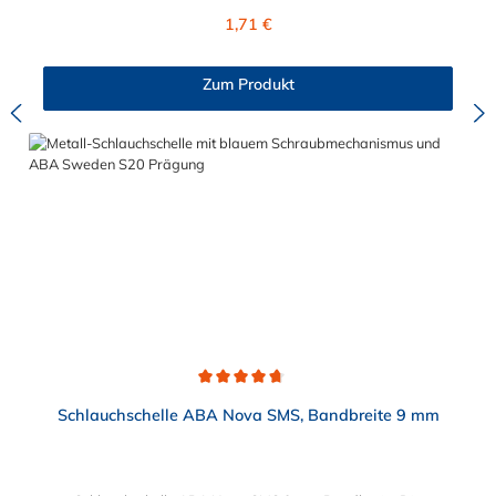
hohem Bruchdrehmoment. Die Schlauchschelle ABA Original
Regulärer Preis:
1,71 €
SMS mit 12 Bandbreite hat einen wählbaren Spannbereich von
15 mm bis 307 mm. Das Material der hochwertigen
Schlauchschelle ist ebenfalls wählbar. Sie können verzinkten
Zum Produkt
Stahl oder Edelstahl für die Schlauchschelle wählen.
Durchschnittliche Bewertung von 4.8 von 5 Sternen
Schlauchschelle ABA Nova SMS, Bandbreite 9 mm