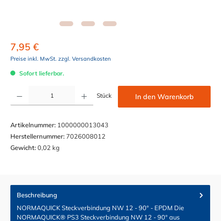
7,95 €
Preise inkl. MwSt. zzgl. Versandkosten
Sofort lieferbar.
Produkt Anzahl: Gib den gewünschten Wert ein oder benutze die Schaltflächen um die Anzahl z
Stück
In den Warenkorb
Artikelnummer:
1000000013043
Herstellernummer:
7026008012
Gewicht:
0,02 kg
Beschreibung
NORMAQUICK Steckverbindung NW 12 - 90° - EPDM Die
NORMAQUICK® PS3 Steckverbindung NW 12 - 90° aus