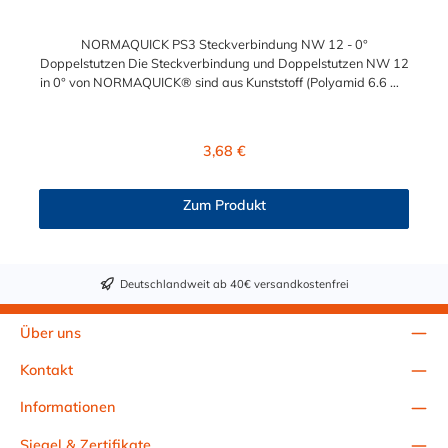
NORMAQUICK PS3 Steckverbindung NW 12 - 0°
Doppelstutzen Die Steckverbindung und Doppelstutzen NW 12
in 0° von NORMAQUICK® sind aus Kunststoff (Polyamid 6.6 mit
einem Glasfaseranteil von 30 %) gefertigt. Die Steckverbindung
und Doppelstutzen sind die ideale Lösung zum Verbinden von
Leitungen im Bereich Kühlwasser- und Heizungsleitungen sowie
Regulärer Preis:
3,68 €
weitere mediengeführte Leitungen. Unsere Steckverbindung
und Doppelstutzen finden ihren Einsatz auch bei
Ladeluftsystemen.Temperaturbereich: -40 bis
Zum Produkt
+135°CBetriebsdruck: 3,5 bar maximalBerstdruck: 20 bar
Deutschlandweit ab 40€ versandkostenfrei
Über uns
Kontakt
Informationen
Siegel & Zertifikate