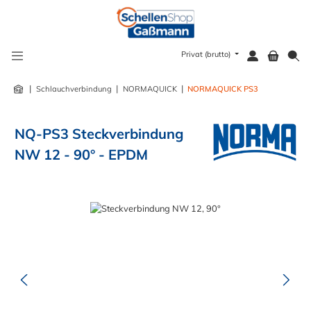
alt springen
Privat (brutto)
|
|
|
Schlauchverbindung
NORMAQUICK
NORMAQUICK PS3
NQ-PS3 Steckverbindung
NW 12 - 90° - EPDM
Bildergalerie überspringen