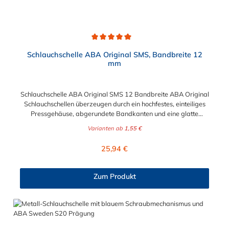
Durchschnittliche Bewertung von 5 von 5 Sternen
Schlauchschelle ABA Original SMS, Bandbreite 12
mm
Schlauchschelle ABA Original SMS 12 Bandbreite ABA Original
Schlauchschellen überzeugen durch ein hochfestes, einteiliges
Pressgehäuse, abgerundete Bandkanten und eine glatte
Bandinnenseite zum Schutz der Schläuche. ABA Original – die
Varianten ab
1,55 €
störungssichere Schlauchschelle mit hoher Spannkraft und
hohem Bruchdrehmoment. Die Schlauchschelle ABA Original
Regulärer Preis:
25,94 €
SMS mit 12 Bandbreite hat einen wählbaren Spannbereich von
15 mm bis 307 mm. Das Material der hochwertigen
Schlauchschelle ist ebenfalls wählbar. Sie können verzinkten
Zum Produkt
Stahl oder Edelstahl für die Schlauchschelle wählen.