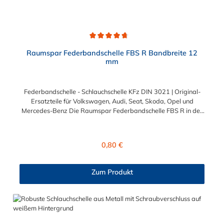
Durchschnittliche Bewertung von 4.7 von 5 Sternen
Raumspar Federbandschelle FBS R Bandbreite 12
mm
Federbandschelle - Schlauchschelle KFz DIN 3021 | Original-
Ersatzteile für Volkswagen, Audi, Seat, Skoda, Opel und
Mercedes-Benz Die Raumspar Federbandschelle FBS R in der
Breite 12 mm ist eine Schlauchschelle mit Selbstspanneffekt. Sie
bieten eine konstante Spannkraft, auch bei starken
Temperaturschwankungen. Aufgrund der verkürzten und
Regulärer Preis:
0,80 €
abgeflachten Montageenden wird eine Schlauchbefestigung mit
geringem Platzbedarf (in engen Bauräumen / Motorräumen)
ermöglicht. Diese Federbandschelle und Schlauchschelle KFz
Zum Produkt
nach DIN 3021 bietet Ihnen die gleichen technischen Werte wie
Standardausführung in Form der Federbandschelle FBS. Was
ist das Besondere an der Oberfläche der FBS R
Federbandschelle? Optimaler Korrosions- und
Chemikalienschutz dank der doppellagigen Untergrund- und