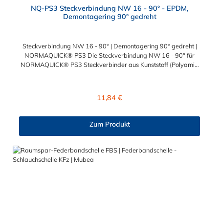
NQ-PS3 Steckverbindung NW 16 - 90° - EPDM,
Demontagering 90° gedreht
Steckverbindung NW 16 - 90° | Demontagering 90° gedreht |
NORMAQUICK® PS3 Die Steckverbindung NW 16 - 90° für
NORMAQUICK® PS3 Steckverbinder aus Kunststoff (Polyamid
6.6 mit einem Glasfaseranteil von 30 %) sind die ideale und
professionelle Lösung zum Verbinden von medienführenden
Leitungen im Bereich Heizungs- und Kühlwasserleitungen sowie
Regulärer Preis:
11,84 €
beim Einsatz bei verschiedenen Ladeluftsystemen.
Temperaturbereich: -40 bis +135°CBetriebsdruck: 3,5 bar
maximalBerstdruck: 20 bar
Zum Produkt