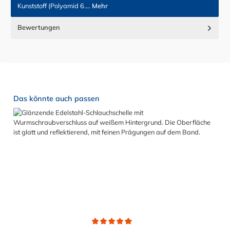
Kunststoff (Polyamid 6.…
Mehr
Bewertungen
Produktgalerie überspringen
Das könnte auch passen