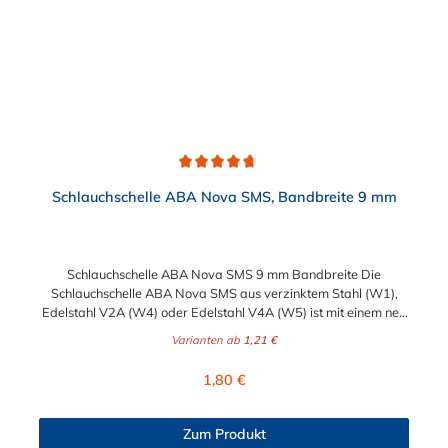
Durchschnittliche Bewertung von 4.8 von 5 Sternen
Schlauchschelle ABA Nova SMS, Bandbreite 9 mm
Schlauchschelle ABA Nova SMS 9 mm Bandbreite Die
Schlauchschelle ABA Nova SMS aus verzinktem Stahl (W1),
Edelstahl V2A (W4) oder Edelstahl V4A (W5) ist mit einem neu
konstruiertes Gehäuse versehen, welches für gleichmäßige
Varianten ab
1,21 €
Spannkraft und sichere Führung des Bandes sorgt. Der kurze
Gehäusesattel sorgt ebenfalls für einen optimalen Anliegedruck
Regulärer Preis:
1,80 €
am Schlauch. Die neue Schellen-Generation bietet eine
Spannkraftreserve, verhindert plötzlichen Zerbrechen und sorgt
für eine zuverlässige und dichte Verbindung. Außerdem sind die
Zum Produkt
glatte Bandinnenseite und die abgerundeten Kanten sehr