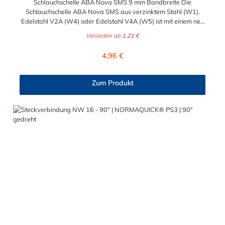
Schlauchschelle ABA Nova SMS 9 mm Bandbreite Die
Schlauchschelle ABA Nova SMS aus verzinktem Stahl (W1),
Edelstahl V2A (W4) oder Edelstahl V4A (W5) ist mit einem neu
konstruiertes Gehäuse versehen, welches für gleichmäßige
Varianten ab
1,21 €
Spannkraft und sichere Führung des Bandes sorgt. Der kurze
Gehäusesattel sorgt ebenfalls für einen optimalen Anliegedruck
Regulärer Preis:
4,96 €
am Schlauch. Die neue Schellen-Generation bietet eine
Spannkraftreserve, verhindert plötzlichen Zerbrechen und sorgt
für eine zuverlässige und dichte Verbindung. Außerdem sind die
Zum Produkt
glatte Bandinnenseite und die abgerundeten Kanten sehr
schlauchschonend und sorgen ebenfalls für Dichtheit. Die
vielseitige ABA Nova SMS ist die ideale Wahl für kleinere
Schlauchdurchmesser. Ihre Vorteile auf einen Blick: Hohe
Spannkraft Hohes Bruchdrehmoment Niedriges Leerlauf-
Anziehdrehmoment Anwendungsbeispiele: Maschinenbau
Chemische Industrie Bewässungssysteme Eisenbahn
Landmaschinen Baumaschinen Marineindustrie