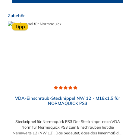
Produktgalerie überspringen
Zubehör
Tipp
Durchschnittliche Bewertung von 4.9 von 5 Sternen
VDA-Einschraub-Stecknippel NW 12 - M18x1.5 für
NORMAQUICK PS3
Stecknippel für Normaquick PS3 Der Stecknippel nach VDA
Norm für Normaquick PS3 zum Einschrauben hat die
Nennweite 12 (NW 12). Das bedeutet, dass das Innenmaß des