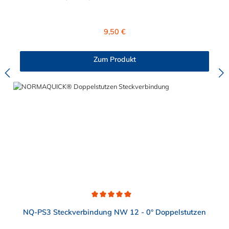
Einschraubnippels 12 mm misst. Das Einschrauben des
Stecknippels ermöglicht das M18x1,5 Außengewinde. Das
Gewinde muss auf Grund der EPDM-Dichtung (unter dem
Regulärer Preis:
9,50 €
Sechskant) nicht zusätzlich abgedichtet werden. Nachfolgend
finden Sie die genauen Produktmaße: Die Stecknippel und
Einschraubstutzen nach VDA-Norm (passend für
Zum Produkt
NORMAQUICK® PS3) sind bereits seit Jahren im Fahrzeugbau
etablierte Verbindungslösungen. Insbesondere bei
medienführenden Leitungen im Bereich von Temperier-
Systemen (Kühlerleitungen/Heizleitungen), Ladeluft-Systemen
und Kraftstoff-Systemen kommen diese Stecksysteme zum
Einsatz. Als Gegenstück für den Steckverbinder an der
medienführenden Leitung wird ein Einschraubnippel (z.B. für
Gewindeanschluss am Kühler) oder ggf. auch
ein NORMAQUICK® PS3 Steckverbinder benötigt.
Durchschnittliche Bewertung von 5 von 5 Sternen
NQ-PS3 Steckverbindung NW 12 - 0° Doppelstutzen