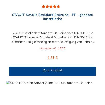
Durchschnittliche Bewertung von 4.8 von 5 Sternen
STAUFF Schelle Standard Baureihe - PP - gerippte
Innenfläche
STAUFF Schelle der Standard-Baureihe nach DIN 3015 Die
STAUFF Schelle der Standard Baureihe nach DIN 3015 zur
einfachen und gleichzeitig sicheren Befestigung von Rohren,
Schläuchen, Kabeln und anderen Bauteilen. Das Material der
Varianten ab
1,12 €
STAUFF Schelle nach DIN 3015 ist Polypropylen (PP). Passende
Schrauben: Baugröße Sechskantschraube mit Deckplatte
Regulärer Preis:
1,81 €
Inbusschraube ohne Deckplatte 1 M6 x 30 M6 x 20 1a M6 x 30
M6 x 20 2 M6 x 35 M6 x 25 3 M6 x 40 M6 x 30 4 M6 x 45 M6 x
35 5 M6 x 60 M6 x 50 6 M6 x 70 M6 x 60 7 M6 x 100 M6 x 90
Zum Produkt
8 M6 x 125 M6 x 110