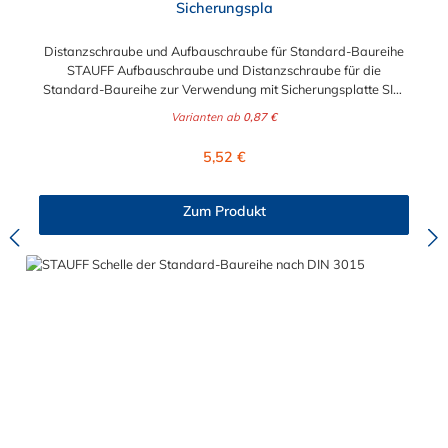
Sicherungspla
Distanzschraube und Aufbauschraube für Standard-Baureihe
STAUFF Aufbauschraube und Distanzschraube für die
Standard-Baureihe zur Verwendung mit Sicherungsplatte SIG.
Für die Baugrößen 1 bis 8 geeignet. Das Material der
Varianten ab
0,87 €
Distanzschraube ist zwischen verzinkten Stahl und Edelstahl
auswählbar.
Regulärer Preis:
5,52 €
Zum Produkt