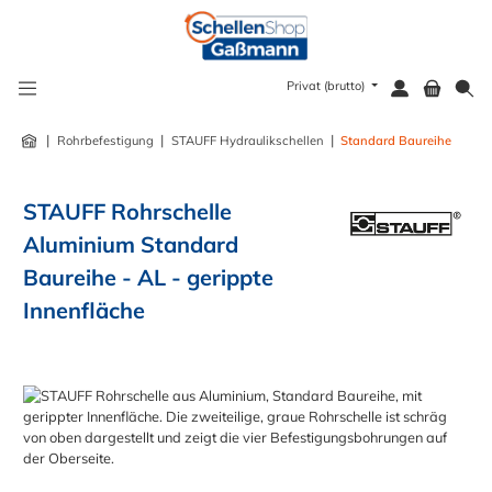
alt springen
Privat (brutto)
|
|
|
Rohrbefestigung
STAUFF Hydraulikschellen
Standard Baureihe
STAUFF Rohrschelle
Aluminium Standard
Baureihe - AL - gerippte
Innenfläche
Bildergalerie überspringen