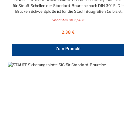
für Stauff-Schellen der Standard-Baureihe nach DIN 3015. Die
Brücken Schweißplatte ist für die Stauff Baugrößen 1a bis 6
geeignet. Das Material der Schweißplatte ist phosphatierter
Varianten ab
2,56 €
und galvanisch verzinkter Stahl.
Regulärer Preis:
2,38 €
Zum Produkt