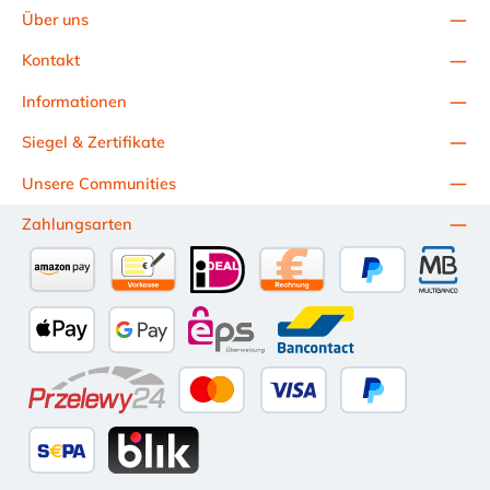
Über uns
Kontakt
Informationen
Siegel & Zertifikate
Unsere Communities
Zahlungsarten
Amazon Pay
Vorkasse per Überweisung
iDEAL
Kauf auf Rechnung (10 Tage Ne
PayPal
Multiba
Apple Pay
Google Pay
eps
Bancontact
Przelewy24
Kredit- oder Debitkarte
Später Bezahlen
SEPA Lastschrift
BLIK