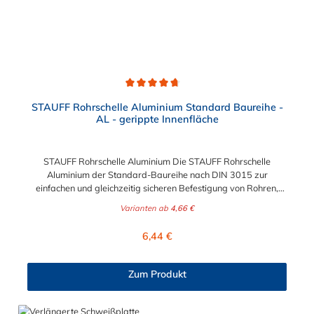
Durchschnittliche Bewertung von 4.8 von 5 Sternen
STAUFF Rohrschelle Aluminium Standard Baureihe -
AL - gerippte Innenfläche
STAUFF Rohrschelle Aluminium Die STAUFF Rohrschelle
Aluminium der Standard-Baureihe nach DIN 3015 zur
einfachen und gleichzeitig sicheren Befestigung von Rohren,
Schläuchen, Kabeln und anderen Bauteilen. Der Durchmesser
Varianten ab
4,66 €
der Rohrschelle Aluminium ist von 4 mm bis 76,1 mm wählbar.
Passende Schrauben der Rohrschelle Aluminium: Baugröße
Regulärer Preis:
6,44 €
Sechskantschraube mit Deckplatte Inbusschraube ohne
Deckplatte 1 M6 x 30 M6 x 20 1a M6 x 30 M6 x 20 2 M6 x 35
M6 x 25 3 M6 x 40 M6 x 30 4 M6 x 45 M6 x 35 5 M6 x 60 M6 x
Zum Produkt
50 6 M6 x 70 M6 x 60 7 M6 x 100 M6 x 90 8 M6 x 125 M6 x
110