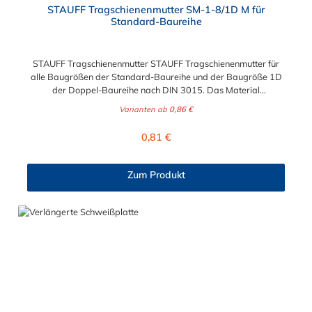
STAUFF Tragschienenmutter SM-1-8/1D M für
Standard-Baureihe
STAUFF Tragschienenmutter STAUFF Tragschienenmutter für
alle Baugrößen der Standard-Baureihe und der Baugröße 1D
der Doppel-Baureihe nach DIN 3015. Das Material
der STAUFF Tragschienenmutter ist zwischen verzinkten Stahl
Varianten ab
0,86 €
und Edelstahl (V2A/ V4A) wählbar.
Regulärer Preis:
0,81 €
Zum Produkt