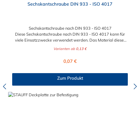
Sechskantschraube DIN 933 - ISO 4017
Sechskantschraube nach DIN 933 - ISO 4017
Diese Sechskantschraube nach DIN 933 - ISO 4017 kann für
viele Einsatzzwecke verwendet werden. Das Material dieser
Sechkantschraube ist zwischen verzinkten Stahl und Edelstahl
Varianten ab
0,13 €
wählbar. Die Gewindegröße und Stärke
der Sechskantschraube nach DIN 933 - ISO 4017 kann
Regulärer Preis:
0,07 €
zwischen den Größen M6 x 20 mm bis maximal M24 x 80 mm
gewählt werden.
Zum Produkt