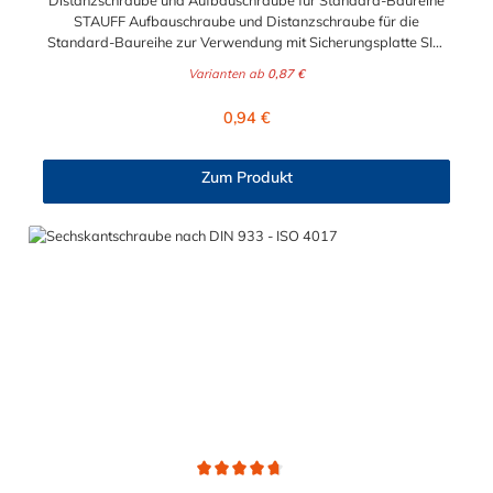
Distanzschraube und Aufbauschraube für Standard-Baureihe
STAUFF Aufbauschraube und Distanzschraube für die
Standard-Baureihe zur Verwendung mit Sicherungsplatte SIG.
Für die Baugrößen 1 bis 8 geeignet. Das Material der
Varianten ab
0,87 €
Distanzschraube ist zwischen verzinkten Stahl und Edelstahl
auswählbar.
Regulärer Preis:
0,94 €
Zum Produkt
Durchschnittliche Bewertung von 4.8 von 5 Sternen