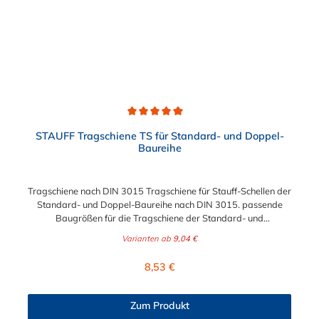
Durchschnittliche Bewertung von 5 von 5 Sternen
STAUFF Tragschiene TS für Standard- und Doppel-
Baureihe
Tragschiene nach DIN 3015 Tragschiene für Stauff-Schellen der
Standard- und Doppel-Baureihe nach DIN 3015. passende
Baugrößen für die Tragschiene der Standard- und
Doppelbaureihe: Abmessung passende Baugrößen der
Varianten ab
9,04 €
Standard-Baureihe passende Baugrößen der Doppel-Baureihe
TS 11 1, 1A, 2 1D, 2D TS 14 3, 4, 5 2D, 3D, 4D TS 30 6, 7, 8
Regulärer Preis:
8,53 €
4D, 5D Bezeichnung B1 (mm) B2 (mm) S (mm) H (mm) TS 28
x 11 28 11 2 11 TS 28 x 14 28 11 2 14 TS 28 x 30 28 11 2 30
Zum Produkt