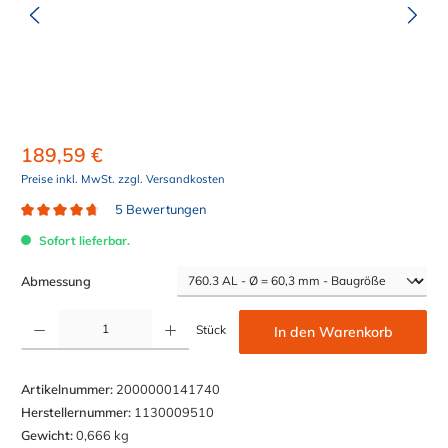
189,59 €
Preise inkl. MwSt. zzgl. Versandkosten
5 Bewertungen
Durchschnittliche Bewertung von 4.8 von 5 Sternen
Sofort lieferbar.
auswählen
Abmessung
Produkt Anzahl: Gib den gewünschten Wert ein oder benutze die Schaltflächen um die Anzahl z
Stück
In den Warenkorb
Artikelnummer:
2000000141740
Herstellernummer:
1130009510
Gewicht:
0,666 kg