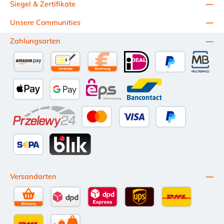
Siegel & Zertifikate
Unsere Communities
Zahlungsarten
Amazon Pay
Vorkasse per Überweisung
Kauf auf Rechnung (10 Tage Netto)
iDEAL
PayPal
Multiba
Apple Pay
Google Pay
eps
Bancontact
Przelewy24
Kredit- oder Debitkarte
Später Bezahlen
SEPA Lastschrift
BLIK
Versandarten
Selbstabholung
DPD Standardversand
DPD Expressversand - 12 Uhr
UPS Standard International
DHL Standardv