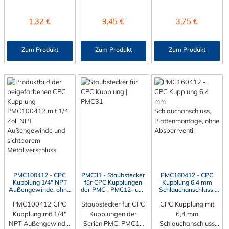
kombinieren.
Innendurchmesser.
Innendurchmesser.
Der PMC230212
Der PMC220412
Regulärer Preis:
Regulärer Preis:
Regulärer Preis:
1,32 €
9,45 €
3,75 €
besitzt kein
besitzt kein
Absperrventil. Das
Absperrventil. Das
Material des Steckers
Material des Steckers
Zum Produkt
Zum Produkt
Zum Produkt
ist Polypropylenund
ist Polypropylen und
der Dichtring ist aus
der Dichtring ist aus
EPDM. Das
EPDM. Das
Verbindungsstück zur
Verbindungsstück zur
Kupplung mit dem O-
Kupplung mit dem O-
Ring, hat ein Maß von
Ring, hat ein Maß von
≈ 7,9 mm. Sie können
≈ 7,9 mm. Sie können
diesen Stecker mit
diesen Stecker mit
allen Kupplungen der
allen Kupplungen der
PMC-, PMC12- und
PMC-, PMC12- und
MC- Serie
MC- Serie
kombinieren.
kombinieren.
PMC100412 - CPC
PMC31 - Staubstecker
PMC160412 - CPC
Kupplung 1/4" NPT
für CPC Kupplungen
Kupplung 6,4 mm
Außengewinde, ohne
der PMC-, PMC12- und
Schlauchanschluss,
Absperrventil
MC-Serie
Plattenmontage, ohne
PMC100412 CPC
Staubstecker für CPC
CPC Kupplung mit
Absperrventil
Kupplung mit 1/4"
Kupplungen der
6,4 mm
NPT Außengewinde,
Serien PMC, PMC12
Schlauchanschluss