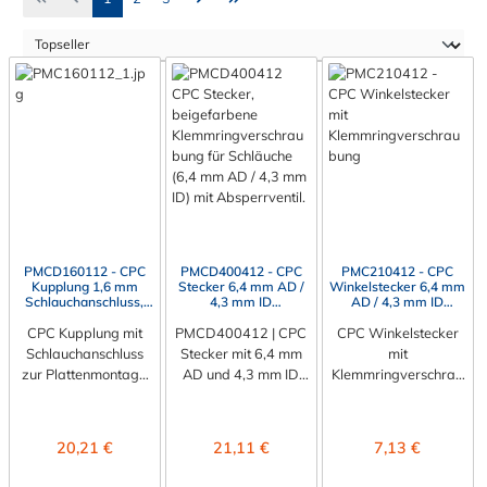
PMCD160112 - CPC
PMCD400412 - CPC
PMC210412 - CPC
Kupplung 1,6 mm
Stecker 6,4 mm AD /
Winkelstecker 6,4 mm
Schlauchanschluss,
4,3 mm ID
AD / 4,3 mm ID
Plattenmontage, mit
Klemmringverschraub
Klemmringverschraub
Absperrventil, EPDM-
CPC Kupplung mit
ung, mit Absperrventil
PMCD400412 | CPC
CPC Winkelstecker
ung, ohne
Dichtung
Absperrventil, EPDM
Schlauchanschluss
Stecker mit 6,4 mm
mit
zur Plattenmontage
AD und 4,3 mm ID
Klemmringverschrau
Die CPC Kupplung
mit
bung Der
PMCD160112 hat
Klemmringverschrau
Winkelstecker
einen
bung, zur
PMC210412 hat eine
Regulärer Preis:
Regulärer Preis:
Regulärer Preis:
20,21 €
21,11 €
7,13 €
Schlauchanschluss für
Plattenmontage Der
Klemmringverschrau
1,6 mm
CPC Stecker
bung (6,4 mm