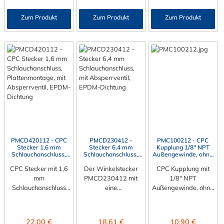
Staubschutzkappe
Stecker der Serien
diesen CPC Stecker
für CPC Stecker
PMC, PMC12 und
Zum Produkt
Zum Produkt
Zum Produkt
mit allen CPC
schützen Sie
MC.
Kupplungen der
Winkelstecker und
PMC-, PMC12- und
CPC-Stecker vor
MC- Serie
Schmutz und Staub.
kombinieren.
PMCD420112 - CPC
PMCD230412 -
PMC100212 - CPC
Stecker 1,6 mm
Stecker 6,4 mm
Kupplung 1/8" NPT
Schlauchanschluss,
Schlauchanschluss,
Außengewinde, ohne
Plattenmontage, mit
mit Absperrventil,
Absperrventil
Absperrventil, EPDM-
CPC Stecker mit 1,6
Der Winkelstecker
EPDM-Dichtung
CPC Kupplung mit
Dichtung
mm
PMCD230412 mit
1/8" NPT
Schlauchanschluss
eine
Außengewinde, ohne
zur Plattenmontage
Schlauchanschluss für
Absperrventil Die
Der CPC Stecker
6,4 mm
CPC Kupplung
PMCD420112 hat
Innendurchmesser.
PMC100212 hat ein
Regulärer Preis:
Regulärer Preis:
Regulärer Preis:
22,00 €
18,61 €
10,90 €