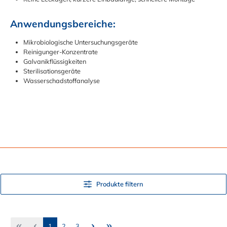
Anwendungsbereiche:
Mikrobiologische Untersuchungsgeräte
Reinigunger-Konzentrate
Galvanikflüssigkeiten
Sterilisationsgeräte
Wasserschadstoffanalyse
Produkte filtern
Seite
Seite
Seite
1
2
3