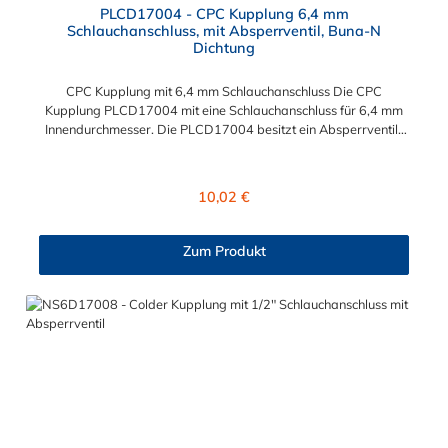
PLCD17004 - CPC Kupplung 6,4 mm
Schlauchanschluss, mit Absperrventil, Buna-N
Dichtung
CPC Kupplung mit 6,4 mm Schlauchanschluss Die CPC
Kupplung PLCD17004 mit eine Schlauchanschluss für 6,4 mm
Innendurchmesser. Die PLCD17004 besitzt ein Absperrventil.
Das Material der CPC Kupplung ist Acetal und der Dichtring ist
aus Buna-N gefertigt. Das Verbindungsstück zum CPC Stecker
hat ein Maß von ≈ 11,1 mm. Sie können diese CPC Kupplung mit
Regulärer Preis:
10,02 €
allen CPC Steckern der PLC-, PLC12- und LC- Serie
kombinieren. Die CPC-Serie bietet eine große Auswahl an
Konfigurationen, um die Anforderungen der anspruchsvollsten
Zum Produkt
Anwendungen für Industrie, Biopharmazie, Medizin und
Verpackungsindustrie zu erfüllen. Die Colder Products
Company Serie ist ein leistungsstarkes, hochzuverlässiges
Steckverbindersystem, das eine mechanische Verbindungen
bietet. Es wird in einer Vielzahl von Anwendungen in der
Industrie eingesetzt.