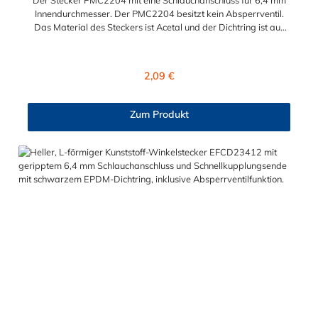
Der Stecker PMC2204 mit eine Schlauchanschluss für 6,4 mm
Innendurchmesser. Der PMC2204 besitzt kein Absperrventil.
Das Material des Steckers ist Acetal und der Dichtring ist aus
Buna-N. Das Verbindungsstück zur Kupplung mit dem O-Ring,
hat ein Maß von ≈ 7,9 mm. Sie können diesen Stecker mit allen
Kupplungen der PMC-, PMC12- und MC- Serie kombinieren.
Regulärer Preis:
2,09 €
Zum Produkt