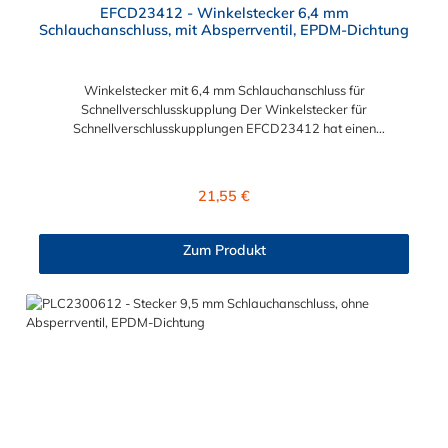
EFCD23412 - Winkelstecker 6,4 mm
Schlauchanschluss, mit Absperrventil, EPDM-Dichtung
Winkelstecker mit 6,4 mm Schlauchanschluss für
Schnellverschlusskupplung Der Winkelstecker für
Schnellverschlusskupplungen EFCD23412 hat einen
Schlauchanschluss für 6,4 mm Innendurchmesser. Der
EFCD23412 besitzt ein Absperrventil. Das Material des
Winkelsteckers für Schnellverschlusskupplungen ist
Regulärer Preis:
21,55 €
Polypropylen und der Dichtring ist aus EPDM. Das
Verbindungsstück zur Schnellverschlusskupplung mit dem O-
Ring, hat ein Maß von ≈ 11 mm. Max. Betriebsdruck: Vakuum
Zum Produkt
bis 7,2 bar Max. Betriebstemperatur: 0 °C bis 71 °C Sie können
diesen Winkelstecker mit allen CPC Kupplungen der EFC12-
Serie kombinieren.