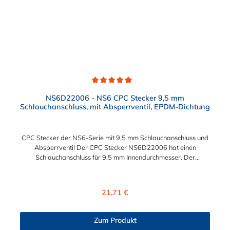
Durchschnittliche Bewertung von 5 von 5 Sternen
NS6D22006 - NS6 CPC Stecker 9,5 mm
Schlauchanschluss, mit Absperrventil, EPDM-Dichtung
CPC Stecker der NS6-Serie mit 9,5 mm Schlauchanschluss und
Absperrventil Der CPC Stecker NS6D22006 hat einen
Schlauchanschluss für 9,5 mm Innendurchmesser. Der
NS6D22006 CPC Stecker besitzt ein Absperrventil. Das
Material des Steckers ist Polypropylen (PP) und der Dichtring ist
aus EPDM. Das Verbindungsstück zur Kupplung, hat ein
Regulärer Preis:
21,71 €
Außenmaß von ≈ 20 mm. Max. Betriebsdruck: Vakuum bis 8,3
bar Max. Betriebstemperatur: 0 °C bis 71 °C Sie können diesen
CPC Stecker mit allen Kupplungen der CPC NS6-Serie
Zum Produkt
kombinieren.