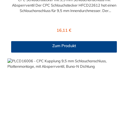
Absperrventil Der CPC Schlauchstecker HFCD22612 hat einen
Schlauchanschluss für 9,5 mm Innendurchmesser. Der
HFCD22612 besitzt ein Absperrventil. Das Material des
Steckers ist Polypropylen und der Dichtring ist aus EPDM. Das
Verbindungsstück zur Kupplung, mit dem O-Ring, hat ein
Regulärer Preis:
16,11 €
Außenmaß von ≈ 18 mm. Sie können diesen CPC
Schlauchstecker mit allen Kupplungen der CPC HFC12-Serie
kombinieren.
Zum Produkt