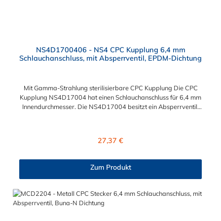
NS4D1700406 - NS4 CPC Kupplung 6,4 mm
Schlauchanschluss, mit Absperrventil, EPDM-Dichtung
Mit Gamma-Strahlung sterilisierbare CPC Kupplung Die CPC
Kupplung NS4D17004 hat einen Schlauchanschluss für 6,4 mm
Innendurchmesser. Die NS4D17004 besitzt ein Absperrventil.
Das Material der Kupplung ist ABS und der Dichtring ist aus
EPDM. Diese CPC Kupplung kann mittels Gamma-Strahlung
sterilisiert werden. Das Verbindungsstück zum Stecker, hat ein
Regulärer Preis:
27,37 €
Innenmaß von ≈ 14,6 mm. Sie können diese Kupplung mit allen
Steckern der NS4-Serie kombinieren.
Zum Produkt