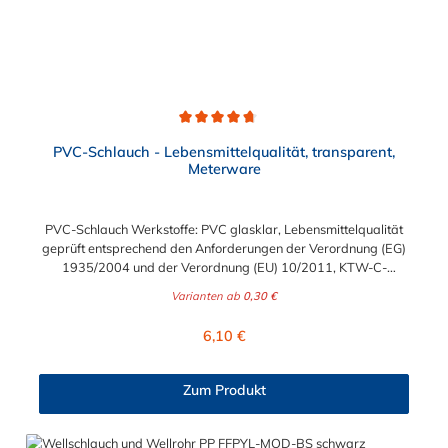
Durchschnittliche Bewertung von 4.7 von 5 Sternen
PVC-Schlauch - Lebensmittelqualität, transparent,
Meterware
PVC-Schlauch Werkstoffe: PVC glasklar, Lebensmittelqualität
geprüft entsprechend den Anforderungen der Verordnung (EG)
1935/2004 und der Verordnung (EU) 10/2011, KTW-C-
geprüft, TÜV-geprüft, LABS-freie Produktion Einsatzbereich:
Varianten ab
0,30 €
Druckloses Durchleiten von Flüssigkeiten und Gasen wie
Wasser, Trinkwasser, Argon, Wein, Fruchtsaft, Limonade,
Regulärer Preis:
6,10 €
Mineralwasser, Süßmost und alkoholische Getränke bis 15
Vol% Alkoholgehalt (nicht für Bier in Schankanlagen und
fetthaltige Produkte!). Die durchfließenden Lebensmittel sollten
Zum Produkt
+40°C nicht überschreiten. Eine Geschmacksprobe ist ratsam.
Bei der Durchleitung von Lebensmitteln und Trinkwasser ist der
Schlauch vor dem Ersteinsatz unbedingt sorgfältig zu reinigen