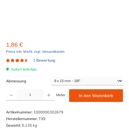
1,86 €
Preise inkl. MwSt. zzgl. Versandkosten
1 Bewertung
Durchschnittliche Bewertung von 4.5 von 5 Sternen
Sofort lieferbar.
auswählen
Abmessung
Produkt Anzahl: Gib den gewünschten Wert ein oder benutze die Schaltflächen um die Anzahl z
Meter
In den Warenkorb
Artikelnummer:
1000000302679
Herstellernummer:
TX9
Gewicht:
0,135 kg