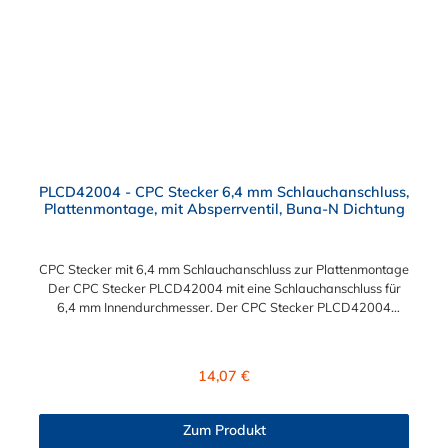
PLCD42004 - CPC Stecker 6,4 mm Schlauchanschluss,
Plattenmontage, mit Absperrventil, Buna-N Dichtung
CPC Stecker mit 6,4 mm Schlauchanschluss zur Plattenmontage
Der CPC Stecker PLCD42004 mit eine Schlauchanschluss für
6,4 mm Innendurchmesser. Der CPC Stecker PLCD42004
besitzt ein Absperrventil und eine Überwurfmutter zur
Plattenmontage. Das Material des Steckers ist Acetal. Das
Verbindungsstück mit O-Ring zur Kupplung hat ein Außenmaß
Regulärer Preis:
14,07 €
von ≈ 11,1 mm. Sie können diesen CPC Stecker mit allen
Kupplungen der PLC-, PLC12- und LC- Serie kombinieren.
Zum Produkt