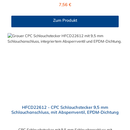
11,1 mm. Sie können diesen CPC Stecker mit den Serien der
Regulärer Preis:
7,56 €
Baureihe PLC-, PLC12- und LC- kombinieren. Die CPC-Serie
bietet eine große Auswahl an Konfigurationen, um die
Anforderungen der anspruchsvollsten Anwendungen für
Zum Produkt
Industrie, Biopharmazie, Medizin und Verpackungsindustrie zu
erfüllen. Die Colder Products Company Serie ist ein
leistungsstarkes, hochzuverlässiges Steckverbindersystem, das
eine mechanische Verbindungen bietet. Es wird in einer Vielzahl
von Anwendungen in der Industrie eingesetzt.
HFCD22612 - CPC Schlauchstecker 9,5 mm
Schlauchanschluss, mit Absperrventil, EPDM-Dichtung
CPC Schlauchstecker mit 9,5 mm Schlauchanschluss mit