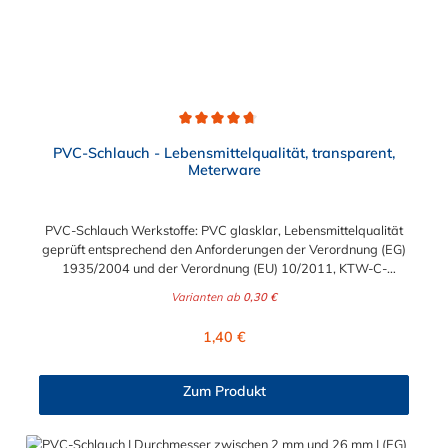
Durchschnittliche Bewertung von 4.7 von 5 Sternen
PVC-Schlauch - Lebensmittelqualität, transparent,
Meterware
PVC-Schlauch Werkstoffe: PVC glasklar, Lebensmittelqualität
geprüft entsprechend den Anforderungen der Verordnung (EG)
1935/2004 und der Verordnung (EU) 10/2011, KTW-C-
geprüft, TÜV-geprüft, LABS-freie Produktion Einsatzbereich:
Varianten ab
0,30 €
Druckloses Durchleiten von Flüssigkeiten und Gasen wie
Wasser, Trinkwasser, Argon, Wein, Fruchtsaft, Limonade,
Regulärer Preis:
1,40 €
Mineralwasser, Süßmost und alkoholische Getränke bis 15
Vol% Alkoholgehalt (nicht für Bier in Schankanlagen und
fetthaltige Produkte!). Die durchfließenden Lebensmittel sollten
Zum Produkt
+40°C nicht überschreiten. Eine Geschmacksprobe ist ratsam.
Bei der Durchleitung von Lebensmitteln und Trinkwasser ist der
Schlauch vor dem Ersteinsatz unbedingt sorgfältig zu reinigen