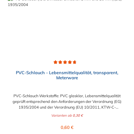
Durchschnittliche Bewertung von 4.7 von 5 Sternen
PVC-Schlauch - Lebensmittelqualität, transparent,
Meterware
PVC-Schlauch Werkstoffe: PVC glasklar, Lebensmittelqualität
geprüft entsprechend den Anforderungen der Verordnung (EG)
1935/2004 und der Verordnung (EU) 10/2011, KTW-C-
geprüft, TÜV-geprüft, LABS-freie Produktion Einsatzbereich:
Varianten ab
0,30 €
Druckloses Durchleiten von Flüssigkeiten und Gasen wie
Wasser, Trinkwasser, Argon, Wein, Fruchtsaft, Limonade,
Regulärer Preis:
0,60 €
Mineralwasser, Süßmost und alkoholische Getränke bis 15