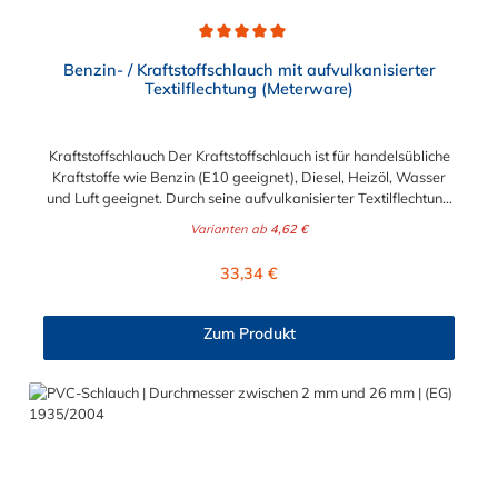
Durchschnittliche Bewertung von 5 von 5 Sternen
Benzin- / Kraftstoffschlauch mit aufvulkanisierter
Textilflechtung (Meterware)
Kraftstoffschlauch Der Kraftstoffschlauch ist für handelsübliche
Kraftstoffe wie Benzin (E10 geeignet), Diesel, Heizöl, Wasser
und Luft geeignet. Durch seine aufvulkanisierter Textilflechtung
ist er sehr belastbar und beständig gegen äußere
Varianten ab
4,62 €
Einwirkungen. Abmessung 5,5 x 10,5 mm: passt für 6 und 7
mm Benzinschlauchanschluss (Außendurchmesser des
Regulärer Preis:
33,34 €
Anschlussstutzen) Abmessung 7,5 x 12,5 mm: passt für 7 und 8
mm Benzinschlauchanschluss (Außendurchmesser des
Anschlussstutzen)Abmessung 9,0 x 15,0 mm: passt für 9 mm
Zum Produkt
Benzinschlauchanschluss (Außendurchmesser des
Anschlussstutzen) Abmessung 11,0 x 17,0 mm: passt für 11
und 12 mm Benzinschlauchanschluss (Außendurchmesser des
Anschlussstutzen)