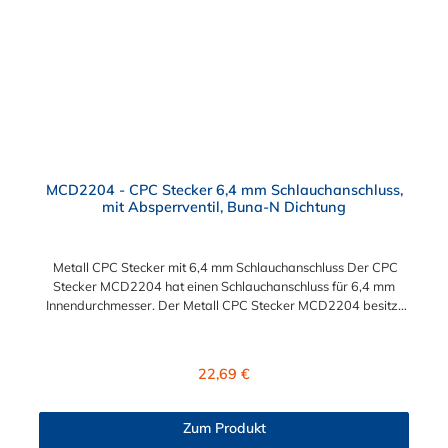
MCD2204 - CPC Stecker 6,4 mm Schlauchanschluss,
mit Absperrventil, Buna-N Dichtung
Metall CPC Stecker mit 6,4 mm Schlauchanschluss Der CPC
Stecker MCD2204 hat einen Schlauchanschluss für 6,4 mm
Innendurchmesser. Der Metall CPC Stecker MCD2204 besitzt
ein Absperrventil. Das Material des CPC Steckers ist Messing
verchromt und der Dichtring ist aus Buna-N. Das
Verbindungsstück zur CPC Kupplung mit dem O-Ring, hat ein
Regulärer Preis:
22,69 €
Maß von ≈ 7,9 mm. Sie können diesen CPC Stecker mit allen
Kupplungen der PMC-, PMC12- und MC- Serie kombinieren.
Zum Produkt