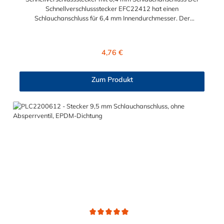
Schnellverschlussstecker EFC22412 hat einen
Schlauchanschluss für 6,4 mm Innendurchmesser. Der
EFC22412 Schnellverschlussstecker besitzt kein Absperrventil.
Das Material des Schnellverschlusssteckers ist Polypropylen
und der Dichtring ist aus EPDM. Das Verbindungsstück zur CPC
Regulärer Preis:
4,76 €
Kupplung mit dem O-Ring, hat ein Maß von ≈ 11 mm. Max.
Betriebsdruck: Vakuum bis 7,2 bar Max. Betriebstemperatur: 0
°C bis 71 °C Sie können diesen Schnellverschlussstecker mit
Zum Produkt
allen CPC Kupplungen der EFC12- Serie kombinieren.
Durchschnittliche Bewertung von 5 von 5 Sternen