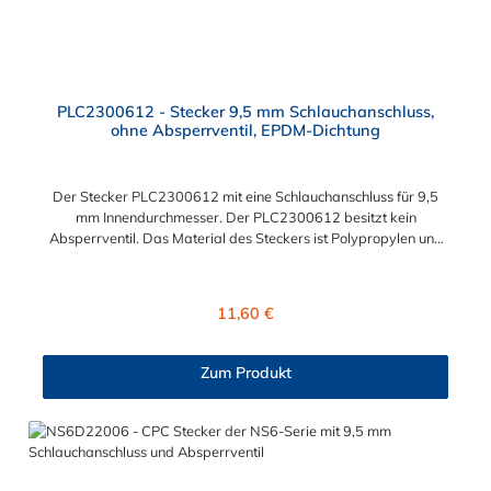
PLC2300612 - Stecker 9,5 mm Schlauchanschluss,
ohne Absperrventil, EPDM-Dichtung
Der Stecker PLC2300612 mit eine Schlauchanschluss für 9,5
mm Innendurchmesser. Der PLC2300612 besitzt kein
Absperrventil. Das Material des Steckers ist Polypropylen und
der Dichtring ist aus EPDM. Das Verbindungsstück zur
Kupplung mit dem O-Ring, hat ein Maß von ≈ 11,1 mm. Sie
können diesen Stecker mit allen Kupplungen der PLC12-, PLC-
Regulärer Preis:
11,60 €
und LC- Serie kombinieren.
Zum Produkt