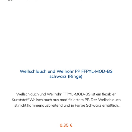
Wellschlauch und Wellrohr PP FFPYL-MOD-BS
schwarz (Ringe)
Wellschlauch und Wellrohr FFPYL-MOD-BS ist ein flexibler
Kunststoff Wellschlauch aus modifiziertem PP. Der Wellschlauch
ist nicht flammenausbreitend und in Farbe Schwarz erhältlich.
Verwendet wird dieser Kunststoff-Wellschlauch im Maschinen-
und Anlagenbau. Der Vorteil liegt in der Kälteschlagfestigkeit
bei extremen Temperaturen. Besonderheiten des
Regulärer Preis:
0,35 €
Wellschlauches: Dieser Schlauch bietet guten Abriebschutz und