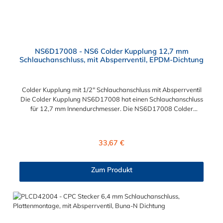
NS6D17008 - NS6 Colder Kupplung 12,7 mm
Schlauchanschluss, mit Absperrventil, EPDM-Dichtung
Colder Kupplung mit 1/2" Schlauchanschluss mit Absperrventil
Die Colder Kupplung NS6D17008 hat einen Schlauchanschluss
für 12,7 mm Innendurchmesser. Die NS6D17008 Colder
Kupplung besitzt ein Absperrventil. Das Material der Kupplung
ist Polypropylen (PP) und der Dichtring ist aus EPDM. Das
Verbindungsstück zum Colder Stecker hat ein Innenmaß von ≈
Regulärer Preis:
33,67 €
20 mm. Max. Betriebsdruck: Vakuum bis 8,3 bar Max.
Betriebstemperatur: 0 °C bis 71 °C Sie können diese Colder
Kupplung mit allen Steckern der CPC NS6-Serie kombinieren.
Zum Produkt