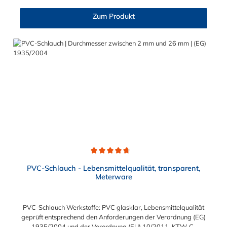
Vol% Alkoholgehalt (nicht für Bier in Schankanlagen und
fetthaltige Produkte!). Die durchfließenden Lebensmittel sollten
Zum Produkt
+40°C nicht überschreiten. Eine Geschmacksprobe ist ratsam.
Bei der Durchleitung von Lebensmitteln und Trinkwasser ist der
Schlauch vor dem Ersteinsatz unbedingt sorgfältig zu reinigen
Durchschnittliche Bewertung von 4.7 von 5 Sternen
PVC-Schlauch - Lebensmittelqualität, transparent,
Meterware
PVC-Schlauch Werkstoffe: PVC glasklar, Lebensmittelqualität
geprüft entsprechend den Anforderungen der Verordnung (EG)
1935/2004 und der Verordnung (EU) 10/2011, KTW-C-