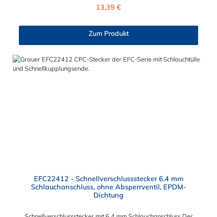
11,1 mm. Sie können diesen CPC Stecker mit den Serien der
Regulärer Preis:
13,39 €
Baureihe PLC-, PLC12- und LC- kombinieren. Die CPC-Serie
bietet eine große Auswahl an Konfigurationen, um die
Anforderungen der anspruchsvollsten Anwendungen für
Zum Produkt
Industrie, Biopharmazie, Medizin und Verpackungsindustrie zu
erfüllen. Die Colder Products Company Serie ist ein
leistungsstarkes, hochzuverlässiges Steckverbindersystem, das
eine mechanische Verbindungen bietet. Es wird in einer Vielzahl
von Anwendungen in der Industrie eingesetzt.
EFC22412 - Schnellverschlussstecker 6,4 mm
Schlauchanschluss, ohne Absperrventil, EPDM-
Dichtung
Schnellverschlussstecker mit 6,4 mm Schlauchanschluss Der