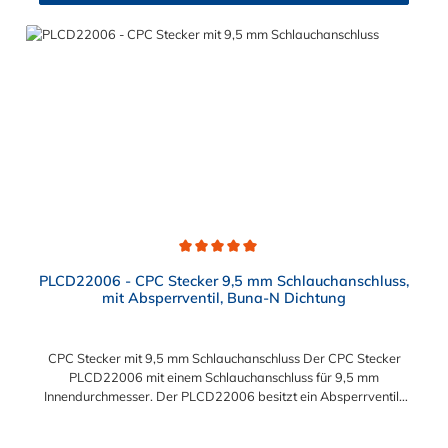
Durchschnittliche Bewertung von 5 von 5 Sternen
PLCD22006 - CPC Stecker 9,5 mm Schlauchanschluss,
mit Absperrventil, Buna-N Dichtung
CPC Stecker mit 9,5 mm Schlauchanschluss Der CPC Stecker
PLCD22006 mit einem Schlauchanschluss für 9,5 mm
Innendurchmesser. Der PLCD22006 besitzt ein Absperrventil.
Das Material des CPC Stecker ist Acetal und der Dichtring ist
aus Buna-N gefertigt. Das Verbindungsstück hat ein Maß von ≈