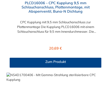
PLCD16006 - CPC Kupplung 9,5 mm
Schlauchanschluss, Plattenmontage, mit
Absperrventil, Buna-N Dichtung
CPC Kupplung mit 9,5 mm Schlauchanschluss zur
Plattenmontage Die Kupplung PLCD16006 mit einem
Schlauchanschluss für 9,5 mm Innendurchmesser. Die
PLCD16006 besitzt ein Absperrventil, ist jedoch mit einer
Überwurfmutter zur Plattenmontage ausgestattet. Das
Material der CPC Kupplung ist Acetal und der Dichtring ist aus
Regulärer Preis:
20,69 €
Buna-N gefertigt. Das Verbindungsstück zum CPC Stecker hat
ein Maß von ≈ 11,1 mm. Sie können diese CPC Kupplung mit
allen CPC Steckern der PLC-, PLC12- und LC- Serie
Zum Produkt
kombinieren. Die CPC-Serie bietet eine große Auswahl an
Konfigurationen, um die Anforderungen der anspruchsvollsten
Anwendungen für Industrie, Biopharmazie, Medizin und
Verpackungsindustrie zu erfüllen. Die Colder Products
Company Serie ist ein leistungsstarkes, hochzuverlässiges
Steckverbindersystem, das eine mechanische Verbindungen
bietet. Es wird in einer Vielzahl von Anwendungen in der
Industrie eingesetzt.