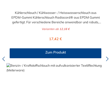
Kühlerschlauch / Kühlwasser- / Heisswasserschlauch aus
EPDM-Gummi Kühlerschlauch Radiacord® aus EPDM Gummi
gefertigt. Für verschiedene Bereiche anwendbar und robuts,
beispielsweise als Kühlwasserschlauch, Heisswasserschlauch,
Varianten ab
12,16 €
Radiatorschlauch. Der Kühlerschlauch ist Meterware und somit
individuell lieferbar. Beständig gegen eine Vielzahl von Frost-
Regulärer Preis:
17,42 €
und Korrosionsschutzmittel. Werkstoffe des
Kühlerschlauch:Seele: EPDM, schwarz, glatt, Decke: EPDM,
schwarz, glatt, ab DN 28 stoffgemustert, hitze-, alterungs- und
Zum Produkt
witterungsbeständig in Anlehnung an DIN
73411Temperaturbereich:-40°C bis +125°C (Innen-Ø > 50mm:
-40°C bis +100°C), kurzzeitig bis +140°CBetriebsdruck:6 bar,
Berstdruck: 18 bar (Innen-Ø > 50 mm: 3 bar, Berstdruck: 9 bar)