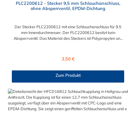
PLC2200612 - Stecker 9,5 mm Schlauchanschluss,
ohne Absperrventil, EPDM-Dichtung
Der Stecker PLC2200612 mit eine Schlauchanschluss für 9,5
mm Innendurchmesser. Der PLC2200612 besitzt kein
Absperrventil. Das Material des Steckers ist Polypropylen und
der Dichtring ist aus EPDM. Das Verbindungsstück zur
Kupplung mit dem O-Ring, hat ein Maß von ≈ 11,1 mm. Sie
können diesen Stecker mit allen Kupplungen der PLC12-, PLC-
Regulärer Preis:
3,50 €
und LC- Serie kombinieren.
Zum Produkt