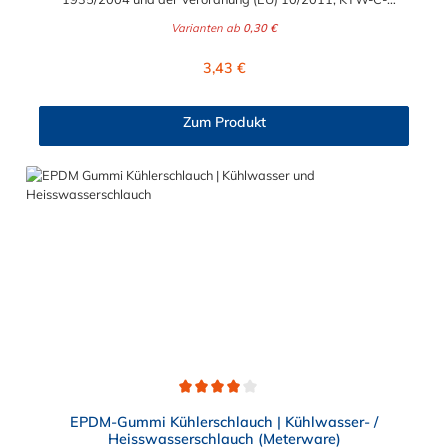
geprüft, TÜV-geprüft, LABS-freie Produktion Einsatzbereich:
Varianten ab
0,30 €
Druckloses Durchleiten von Flüssigkeiten und Gasen wie
Wasser, Trinkwasser, Argon, Wein, Fruchtsaft, Limonade,
Regulärer Preis:
3,43 €
Mineralwasser, Süßmost und alkoholische Getränke bis 15
Vol% Alkoholgehalt (nicht für Bier in Schankanlagen und
fetthaltige Produkte!). Die durchfließenden Lebensmittel sollten
Zum Produkt
+40°C nicht überschreiten. Eine Geschmacksprobe ist ratsam.
Bei der Durchleitung von Lebensmitteln und Trinkwasser ist der
Schlauch vor dem Ersteinsatz unbedingt sorgfältig zu reinigen
Durchschnittliche Bewertung von 4 von 5 Sternen
EPDM-Gummi Kühlerschlauch | Kühlwasser- /
Heisswasserschlauch (Meterware)