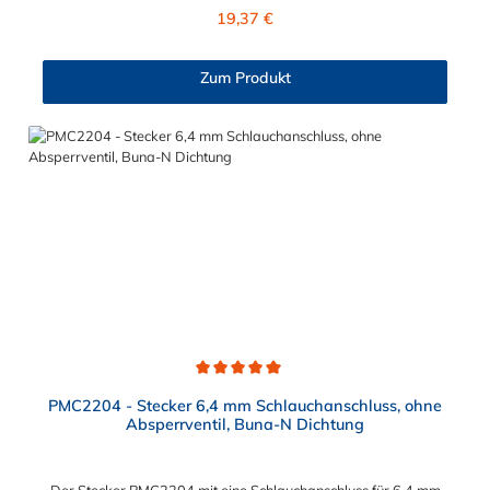
Verbindungsstück zur Kupplung, mit dem O-Ring, hat ein
Regulärer Preis:
19,37 €
Außenmaß von ≈ 18 mm. Max. Betriebsdruck: Vakuum bis 8,6
bar Max. Betriebstemperatur: -40 °C bis 138 °C Sie können
diese Schlauchtülle mit allen Kupplungen der HFC12- und
Zum Produkt
HFC35/57-Serie kombinieren.
Durchschnittliche Bewertung von 5 von 5 Sternen
PMC2204 - Stecker 6,4 mm Schlauchanschluss, ohne
Absperrventil, Buna-N Dichtung